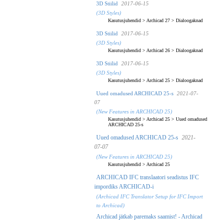
3D Stiilid
2017-06-15
(3D Styles)
Kasutusjuhendid
>
Archicad 27
>
Dialoogaknad
3D Stiilid
2017-06-15
(3D Styles)
Kasutusjuhendid
>
Archicad 26
>
Dialoogaknad
3D Stiilid
2017-06-15
(3D Styles)
Kasutusjuhendid
>
Archicad 25
>
Dialoogaknad
Uued omadused ARCHICAD 25-s
2021-07-
07
(New Features in ARCHICAD 25)
Kasutusjuhendid
>
Archicad 25
>
Uued omadused
ARCHICAD 25-s
Uued omadused ARCHICAD 25-s
2021-
07-07
(New Features in ARCHICAD 25)
Kasutusjuhendid
>
Archicad 25
ARCHICAD IFC translaatori seadistus IFC
impordiks ARCHICAD-i
(Archicad IFC Translator Setup for IFC Import
to Archicad)
Archicad jätkab paremaks saamist! - Archicad