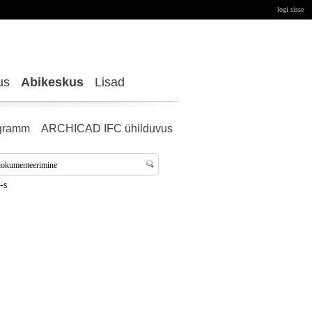
logi sisse
us
Abikeskus
Lisad
gramm
ARCHICAD IFC ühilduvus
-s