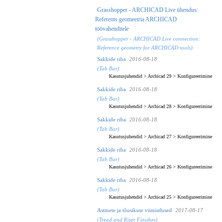
Grasshopper - ARCHICAD Live ühendus:
Referents geomeetria ARCHICAD
töövahenditele
(Grasshopper - ARCHICAD Live connection:
Reference geometry for ARCHICAD tools)
Sakkide riba
2016-08-18
(Tab Bar)
Kasutusjuhendid
>
Archicad 29
>
Konfigureerimine
Sakkide riba
2016-08-18
(Tab Bar)
Kasutusjuhendid
>
Archicad 28
>
Konfigureerimine
Sakkide riba
2016-08-18
(Tab Bar)
Kasutusjuhendid
>
Archicad 27
>
Konfigureerimine
Sakkide riba
2016-08-18
(Tab Bar)
Kasutusjuhendid
>
Archicad 26
>
Konfigureerimine
Sakkide riba
2016-08-18
(Tab Bar)
Kasutusjuhendid
>
Archicad 25
>
Konfigureerimine
Astmete ja tõusikute viimistlused
2017-08-17
(Tread and Riser Finishes)