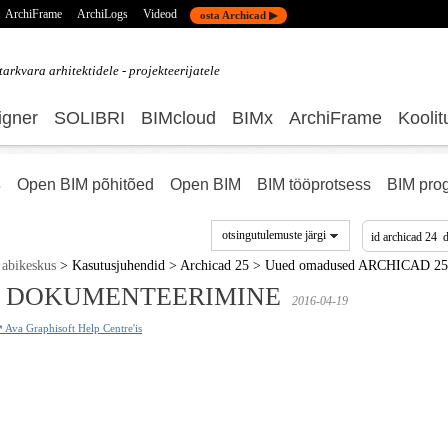
ArchiFrame
ArchiLogs
Videod
osta Archicad ▶
tarkvara
arhitektidele - projekteerijatele
gner
SOLIBRI
BIMcloud
BIMx
ArchiFrame
Koolit
s
Open BIM põhitõed
Open BIM
BIM tööprotsess
BIM pro
otsingutulemuste järgi
abikeskus
>
Kasutusjuhendid
>
Archicad 25
>
Uued omadused ARCHICAD 25
DOKUMENTEERIMINE
2016-04-19
 Ava Graphisoft Help Centre'is