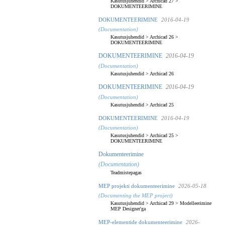
Kasutusjuhendid
>
Archicad 27
>
DOKUMENTEERIMINE
DOKUMENTEERIMINE
2016-04-19
(Documentation)
Kasutusjuhendid
>
Archicad 26
>
DOKUMENTEERIMINE
DOKUMENTEERIMINE
2016-04-19
(Documentation)
Kasutusjuhendid
>
Archicad 26
DOKUMENTEERIMINE
2016-04-19
(Documentation)
Kasutusjuhendid
>
Archicad 25
DOKUMENTEERIMINE
2016-04-19
(Documentation)
Kasutusjuhendid
>
Archicad 25
>
DOKUMENTEERIMINE
Dokumenteerimine
(Documentation)
Teadmistepagas
MEP projekti dokumenteerimine
2026-05-18
(Documenting the MEP project)
Kasutusjuhendid
>
Archicad 29
>
Modelleerimine
MEP Designer'ga
MEP-elementide dokumenteerimine
2026-