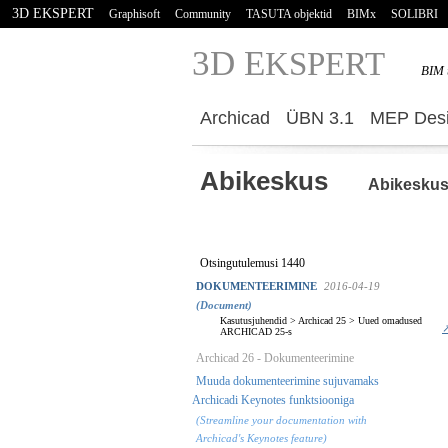
3D EKSPERT
Graphisoft
Community
TASUTA objektid
BIMx
SOLIBRI
3D E
KSPERT
BIM 
Archicad
ÜBN 3.1
MEP Desi
Abikeskus
Abikesku
Otsingutulemusi 1440
DOKUMENTEERIMINE
2016-04-19
(Document)
Kasutusjuhendid
>
Archicad 25
>
Uued omadused
↗
ARCHICAD 25-s
Archicad 26 - Dokumenteerimine
Muuda dokumenteerimine sujuvamaks
Archicadi Keynotes funktsiooniga
(Streamline your documentation with
Archicad's Keynotes feature)