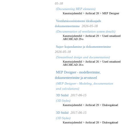
05-18
(Documenting MEP elements)
Kasutusjuhendid
>
Archicad 28
>
MEP Designer
Ventilatsioonisüsteemi üksikasjade
dokumenteerimine
2026-05-18
(Documentation of ventilation system details)
Kasutusjuhendid
>
Archicad 29
>
Uued omadused
ARCHICAD 29-s
Sujuv kujundamine ja dokumenteerimine
2026-05-18
(Streamlined design and documentation)
Kasutusjuhendid
>
Archicad 26
>
Uued omadused
ARCHICAD 26-s
MEP Designer - modelleerimine,
dokumenteerimine ja arvutused
(MEP Designer - Modeling, documentation
and calculations)
3D Stiilid
2017-06-15
(3D Styles)
Kasutusjuhendid
>
Archicad 29
>
Dialoogaknad
3D Stiilid
2017-06-15
(3D Styles)
Kasutusjuhendid
>
Archicad 28
>
Dialoogaknad