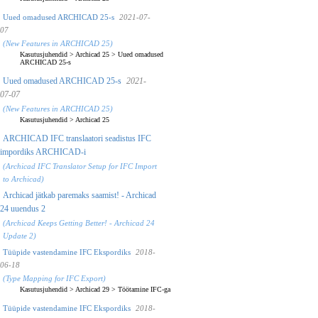
Uued omadused ARCHICAD 25-s
2021-07-
07
(New Features in ARCHICAD 25)
Kasutusjuhendid
>
Archicad 25
>
Uued omadused
ARCHICAD 25-s
Uued omadused ARCHICAD 25-s
2021-
07-07
(New Features in ARCHICAD 25)
Kasutusjuhendid
>
Archicad 25
ARCHICAD IFC translaatori seadistus IFC
impordiks ARCHICAD-i
(Archicad IFC Translator Setup for IFC Import
to Archicad)
Archicad jätkab paremaks saamist! - Archicad
24 uuendus 2
(Archicad Keeps Getting Better! - Archicad 24
Update 2)
Tüüpide vastendamine IFC Ekspordiks
2018-
06-18
(Type Mapping for IFC Export)
Kasutusjuhendid
>
Archicad 29
>
Töötamine IFC-ga
Tüüpide vastendamine IFC Ekspordiks
2018-