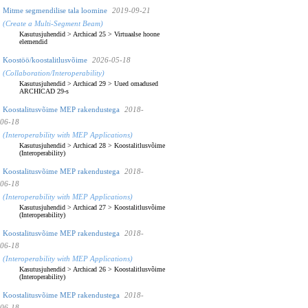
Mitme segmendilise tala loomine
2019-09-21
(Create a Multi-Segment Beam)
Kasutusjuhendid
>
Archicad 25
>
Virtuaalse hoone
elemendid
Koostöö/koostalitlusvõime
2026-05-18
(Collaboration/Interoperability)
Kasutusjuhendid
>
Archicad 29
>
Uued omadused
ARCHICAD 29-s
Koostalitusvõime MEP rakendustega
2018-
06-18
(Interoperability with MEP Applications)
Kasutusjuhendid
>
Archicad 28
>
Koostalitlusvõime
(Interoperability)
Koostalitusvõime MEP rakendustega
2018-
06-18
(Interoperability with MEP Applications)
Kasutusjuhendid
>
Archicad 27
>
Koostalitlusvõime
(Interoperability)
Koostalitusvõime MEP rakendustega
2018-
06-18
(Interoperability with MEP Applications)
Kasutusjuhendid
>
Archicad 26
>
Koostalitlusvõime
(Interoperability)
Koostalitusvõime MEP rakendustega
2018-
06-18