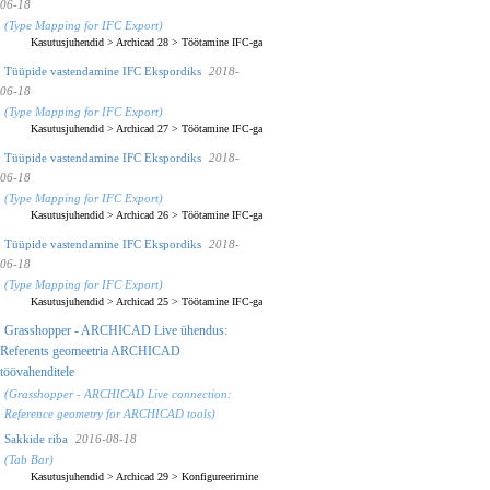
06-18
(Type Mapping for IFC Export)
Kasutusjuhendid
>
Archicad 28
>
Töötamine IFC-ga
Tüüpide vastendamine IFC Ekspordiks
2018-
06-18
(Type Mapping for IFC Export)
Kasutusjuhendid
>
Archicad 27
>
Töötamine IFC-ga
Tüüpide vastendamine IFC Ekspordiks
2018-
06-18
(Type Mapping for IFC Export)
Kasutusjuhendid
>
Archicad 26
>
Töötamine IFC-ga
Tüüpide vastendamine IFC Ekspordiks
2018-
06-18
(Type Mapping for IFC Export)
Kasutusjuhendid
>
Archicad 25
>
Töötamine IFC-ga
Grasshopper - ARCHICAD Live ühendus:
Referents geomeetria ARCHICAD
töövahenditele
(Grasshopper - ARCHICAD Live connection:
Reference geometry for ARCHICAD tools)
Sakkide riba
2016-08-18
(Tab Bar)
Kasutusjuhendid
>
Archicad 29
>
Konfigureerimine