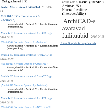
Otsingutulemusi 1450
abikeskus
>
Kasutusjuhendid
>
Archicad 25
>
ArchiCAD-s avatavad failitüübid
2016-04-
Koostalitlusvõime
19
(Interoperability)
(ARCHICAD File Types Opened by
ArchiCAD-s
ARCHICAD)
Kasutusjuhendid
>
Archicad 25
>
Koostalitlusvõime
avatavad
(Interoperability)
Mudeli-3D formaadid avatavad ArchiCAD-ga
failitüübid
2016-04-19
2016-08-18
(Model/3D Formats Opened by Archicad)
↗ Ava Graphisoft Help Centre'is
Kasutusjuhendid
>
Archicad 28
>
Koostalitlusvõime
(Interoperability)
Mudeli-3D formaadid avatavad ArchiCAD-ga
2016-08-18
(Model/3D Formats Opened by Archicad)
Kasutusjuhendid
>
Archicad 27
>
Koostalitlusvõime
(Interoperability)
Mudeli-3D formaadid avatavad ArchiCAD-ga
2016-08-18
(Model/3D Formats Opened by Archicad)
Kasutusjuhendid
>
Archicad 26
>
Koostalitlusvõime
(Interoperability)
Mudeli-3D formaadid avatavad ArchiCAD-ga
2016-08-18
(Model/3D Formats Opened by ARCHICAD)