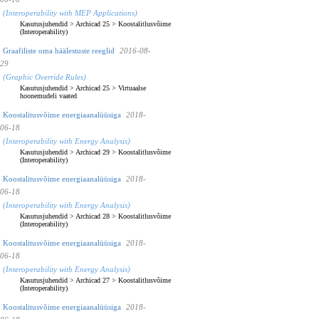
(Interoperability with MEP Applications)
Kasutusjuhendid
>
Archicad 25
>
Koostalitlusvõime
(Interoperability)
Graafiliste oma häälestuste reeglid
2016-08-
29
(Graphic Override Rules)
Kasutusjuhendid
>
Archicad 25
>
Virtuaalse
hoonemudeli vaated
Koostalitusvõime energiaanalüüsiga
2018-
06-18
(Interoperability with Energy Analysis)
Kasutusjuhendid
>
Archicad 29
>
Koostalitlusvõime
(Interoperability)
Koostalitusvõime energiaanalüüsiga
2018-
06-18
(Interoperability with Energy Analysis)
Kasutusjuhendid
>
Archicad 28
>
Koostalitlusvõime
(Interoperability)
Koostalitusvõime energiaanalüüsiga
2018-
06-18
(Interoperability with Energy Analysis)
Kasutusjuhendid
>
Archicad 27
>
Koostalitlusvõime
(Interoperability)
Koostalitusvõime energiaanalüüsiga
2018-