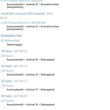
(CAD Formats Opened by Archicad)
Kasutusjuhendid
>
Archicad 26
>
Koostalitlusvõime
(Interoperability)
ArchiCAD-s avatavad CAD formaadid
2016-
04-19
(CAD Formats Opened by ARCHICAD)
Kasutusjuhendid
>
Archicad 25
>
Koostalitlusvõime
(Interoperability)
Koostalitlusvõime
(Collaboration)
Teadmistepagas
3D Stiilid
2017-06-15
(3D Styles)
Kasutusjuhendid
>
Archicad 29
>
Dialoogaknad
3D Stiilid
2017-06-15
(3D Styles)
Kasutusjuhendid
>
Archicad 28
>
Dialoogaknad
3D Stiilid
2017-06-15
(3D Styles)
Kasutusjuhendid
>
Archicad 27
>
Dialoogaknad
3D Stiilid
2017-06-15
(3D Styles)
Kasutusjuhendid
>
Archicad 26
>
Dialoogaknad