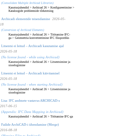
(Consolidate Multiple Archicad Libraries)
Kasutusjuhendid
>
Archicad 26
>
Konfigureerimine
>
Kataloogide probleemide tõrkeotsing
Archicadi elementide teisendamine
2026-05-
18
(Conversion of Archicad Elements)
Kasutusjuhendid
>
Archicad 26
>
Töötamine IFC-
ga
>
Geomeetria konverteerimine IFC Ekspordiks
Litsentsi ei leitud – Archicadi kasutamise ajal
2026-05-18
(No license found - while using Archicad)
Kasutusjuhendid
>
Archicad 26
>
Litsentsimine ja
sisselogimine
Litsentsi ei leitud – Archicadi käivitamisel
2026-05-18
(No license found - when starting Archicad)
Kasutusjuhendid
>
Archicad 26
>
Litsentsimine ja
sisselogimine
Lisa: IFC andmete vastavus ARCHICAD-s
2017-06-15
(Appendix: IFC Data Mapping in Archicad)
Kasutusjuhendid
>
Archicad 26
>
Töötamine IFC-ga
Failide ArchiCAD-i ühendamine (Merge)
2016-08-18
(Merging Files to Archicad)