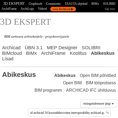
3D EKSPERT
Graphisoft
Community
TASUTA objektid
BIMx
SOLIBRI
ArchiFrame
ArchiLogs
Videod
osta Archicad ▶
logi sisse
3D E
KSPERT
BIM tarkvara
arhitektidele - projekteerijatele
Archicad
ÜBN 3.1
MEP Designer
SOLIBRI
BIMcloud
BIMx
ArchiFrame
Koolitus
Abikeskus
Lisad
Abikeskus
Abikeskus
Open BIM põhitõed
Open BIM
BIM tööprotsess
BIM programm
ARCHICAD IFC ühilduvus
otsingutulemuste järgi