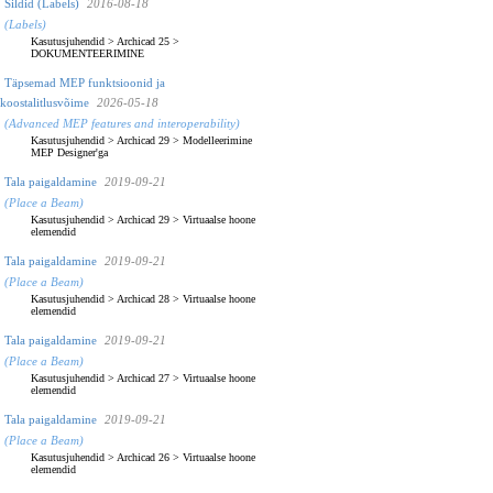
Sildid (Labels)
2016-08-18
(Labels)
Kasutusjuhendid
>
Archicad 25
>
DOKUMENTEERIMINE
Täpsemad MEP funktsioonid ja
koostalitlusvõime
2026-05-18
(Advanced MEP features and interoperability)
Kasutusjuhendid
>
Archicad 29
>
Modelleerimine
MEP Designer'ga
Tala paigaldamine
2019-09-21
(Place a Beam)
Kasutusjuhendid
>
Archicad 29
>
Virtuaalse hoone
elemendid
Tala paigaldamine
2019-09-21
(Place a Beam)
Kasutusjuhendid
>
Archicad 28
>
Virtuaalse hoone
elemendid
Tala paigaldamine
2019-09-21
(Place a Beam)
Kasutusjuhendid
>
Archicad 27
>
Virtuaalse hoone
elemendid
Tala paigaldamine
2019-09-21
(Place a Beam)
Kasutusjuhendid
>
Archicad 26
>
Virtuaalse hoone
elemendid