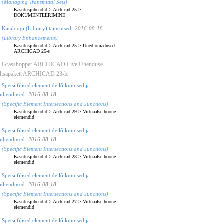
(Managing Transmittal Sets)
Kasutusjuhendid
>
Archicad 25
>
DOKUMENTEERIMINE
Kataloogi (Library) täiustused
2016-08-18
(Library Enhancements)
Kasutusjuhendid
>
Archicad 25
>
Uued omadused
ARCHICAD 25-s
Grasshopper ARCHICAD Live Ühenduse
lisapakett ARCHICAD 23-le
Spetsiifilised elementide lõikumised ja
ühendused
2016-08-18
(Specific Element Intersections and Junctions)
Kasutusjuhendid
>
Archicad 29
>
Virtuaalse hoone
elemendid
Spetsiifilised elementide lõikumised ja
ühendused
2016-08-18
(Specific Element Intersections and Junctions)
Kasutusjuhendid
>
Archicad 28
>
Virtuaalse hoone
elemendid
Spetsiifilised elementide lõikumised ja
ühendused
2016-08-18
(Specific Element Intersections and Junctions)
Kasutusjuhendid
>
Archicad 27
>
Virtuaalse hoone
elemendid
Spetsiifilised elementide lõikumised ja