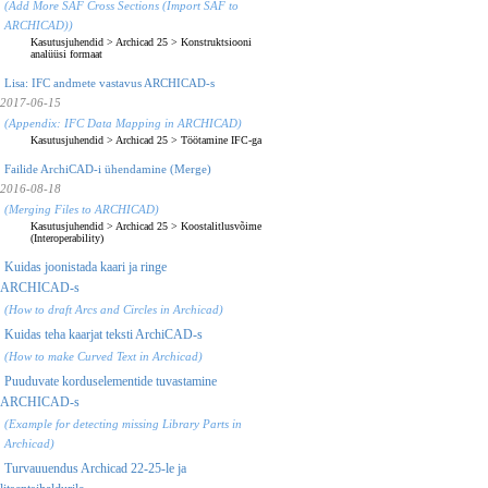
(Add More SAF Cross Sections (Import SAF to
ARCHICAD))
Kasutusjuhendid
>
Archicad 25
>
Konstruktsiooni
analüüsi formaat
Lisa: IFC andmete vastavus ARCHICAD-s
2017-06-15
(Appendix: IFC Data Mapping in ARCHICAD)
Kasutusjuhendid
>
Archicad 25
>
Töötamine IFC-ga
Failide ArchiCAD-i ühendamine (Merge)
2016-08-18
(Merging Files to ARCHICAD)
Kasutusjuhendid
>
Archicad 25
>
Koostalitlusvõime
(Interoperability)
Kuidas joonistada kaari ja ringe
ARCHICAD-s
(How to draft Arcs and Circles in Archicad)
Kuidas teha kaarjat teksti ArchiCAD-s
(How to make Curved Text in Archicad)
Puuduvate korduselementide tuvastamine
ARCHICAD-s
(Example for detecting missing Library Parts in
Archicad)
Turvauuendus Archicad 22-25-le ja