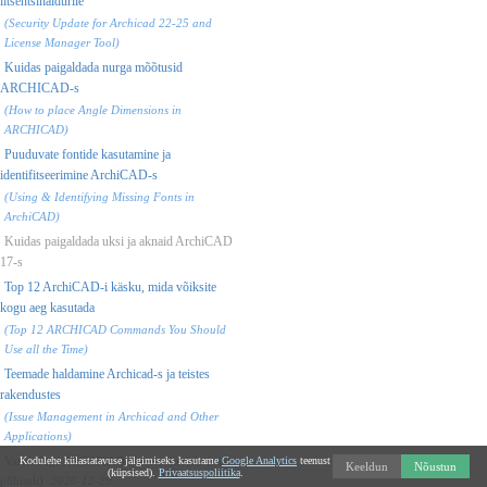
litsentsihaldurile
(Security Update for Archicad 22-25 and
License Manager Tool)
Kuidas paigaldada nurga mõõtusid
ARCHICAD-s
(How to place Angle Dimensions in
ARCHICAD)
Puuduvate fontide kasutamine ja
identifitseerimine ArchiCAD-s
(Using & Identifying Missing Fonts in
ArchiCAD)
Kuidas paigaldada uksi ja aknaid ArchiCAD
17-s
Top 12 ArchiCAD-i käsku, mida võiksite
kogu aeg kasutada
(Top 12 ARCHICAD Commands You Should
Use all the Time)
Teemade haldamine Archicad-s ja teistes
rakendustes
(Issue Management in Archicad and Other
Applications)
Vastendage ARCHICAD ehitusmaterjale (nime
Kodulehe külastatavuse jälgimiseks kasutame
Google Analytics
teenust
Keeldun
Nõustun
(küpsised).
Privaatsuspoliitika
.
põhiselt)
2020-12-29