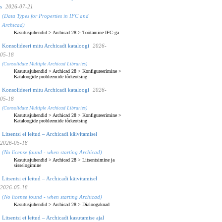
s
2026-07-21
(Data Types for Properties in IFC and
Archicad)
Kasutusjuhendid
>
Archicad 28
>
Töötamine IFC-ga
Konsolideeri mitu Archicadi kataloogi
2026-
05-18
(Consolidate Multiple Archicad Libraries)
Kasutusjuhendid
>
Archicad 28
>
Konfigureerimine
>
Kataloogide probleemide tõrkeotsing
Konsolideeri mitu Archicadi kataloogi
2026-
05-18
(Consolidate Multiple Archicad Libraries)
Kasutusjuhendid
>
Archicad 28
>
Konfigureerimine
>
Kataloogide probleemide tõrkeotsing
Litsentsi ei leitud – Archicadi käivitamisel
2026-05-18
(No license found - when starting Archicad)
Kasutusjuhendid
>
Archicad 28
>
Litsentsimine ja
sisselogimine
Litsentsi ei leitud – Archicadi käivitamisel
2026-05-18
(No license found - when starting Archicad)
Kasutusjuhendid
>
Archicad 28
>
Dialoogaknad
Litsentsi ei leitud – Archicadi kasutamise ajal