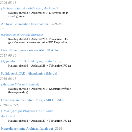
2026-05-18
(No license found - while using Archicad)
Kasutusjuhendid
>
Archicad 28
>
Litsentsimine ja
sisselogimine
Archicadi elementide teisendamine
2026-05-
18
(Conversion of Archicad Elements)
Kasutusjuhendid
>
Archicad 28
>
Töötamine IFC-
ga
>
Geomeetria konverteerimine IFC Ekspordiks
Lisa: IFC andmete vastavus ARCHICAD-s
2017-06-15
(Appendix: IFC Data Mapping in Archicad)
Kasutusjuhendid
>
Archicad 28
>
Töötamine IFC-ga
Failide ArchiCAD-i ühendamine (Merge)
2016-08-18
(Merging Files to Archicad)
Kasutusjuhendid
>
Archicad 28
>
Koostalitlusvõime
(Interoperability)
Omaduste andmetüübid IFC-s ja ARCHICAD-
s
2026-07-21
(Data Types for Properties in IFC and
Archicad)
Kasutusjuhendid
>
Archicad 27
>
Töötamine IFC-ga
Konsolideeri mitu Archicadi kataloogi
2026-