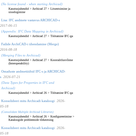
(No license found - when starting Archicad)
Kasutusjuhendid
>
Archicad 27
>
Litsentsimine ja
sisselogimine
Lisa: IFC andmete vastavus ARCHICAD-s
2017-06-15
(Appendix: IFC Data Mapping in Archicad)
Kasutusjuhendid
>
Archicad 27
>
Töötamine IFC-ga
Failide ArchiCAD-i ühendamine (Merge)
2016-08-18
(Merging Files to Archicad)
Kasutusjuhendid
>
Archicad 27
>
Koostalitlusvõime
(Interoperability)
Omaduste andmetüübid IFC-s ja ARCHICAD-
s
2026-07-21
(Data Types for Properties in IFC and
Archicad)
Kasutusjuhendid
>
Archicad 26
>
Töötamine IFC-ga
Konsolideeri mitu Archicadi kataloogi
2026-
05-18
(Consolidate Multiple Archicad Libraries)
Kasutusjuhendid
>
Archicad 26
>
Konfigureerimine
>
Kataloogide probleemide tõrkeotsing
Konsolideeri mitu Archicadi kataloogi
2026-
05-18