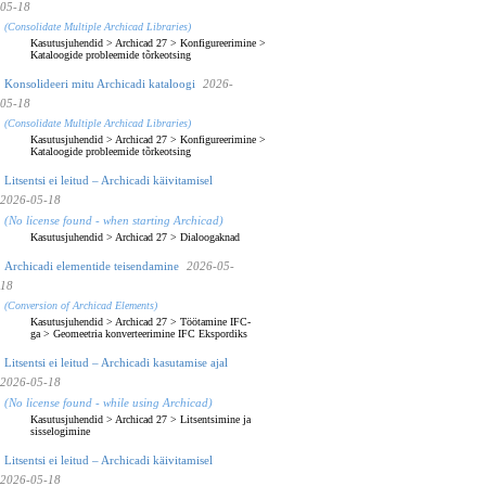
05-18
(Consolidate Multiple Archicad Libraries)
Kasutusjuhendid
>
Archicad 27
>
Konfigureerimine
>
Kataloogide probleemide tõrkeotsing
Konsolideeri mitu Archicadi kataloogi
2026-
05-18
(Consolidate Multiple Archicad Libraries)
Kasutusjuhendid
>
Archicad 27
>
Konfigureerimine
>
Kataloogide probleemide tõrkeotsing
Litsentsi ei leitud – Archicadi käivitamisel
2026-05-18
(No license found - when starting Archicad)
Kasutusjuhendid
>
Archicad 27
>
Dialoogaknad
Archicadi elementide teisendamine
2026-05-
18
(Conversion of Archicad Elements)
Kasutusjuhendid
>
Archicad 27
>
Töötamine IFC-
ga
>
Geomeetria konverteerimine IFC Ekspordiks
Litsentsi ei leitud – Archicadi kasutamise ajal
2026-05-18
(No license found - while using Archicad)
Kasutusjuhendid
>
Archicad 27
>
Litsentsimine ja
sisselogimine
Litsentsi ei leitud – Archicadi käivitamisel
2026-05-18