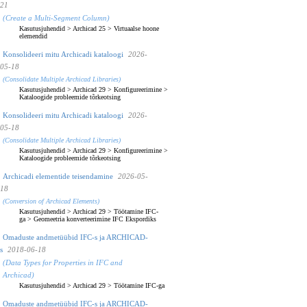
21
(Create a Multi-Segment Column)
Kasutusjuhendid
>
Archicad 25
>
Virtuaalse hoone
elemendid
Konsolideeri mitu Archicadi kataloogi
2026-
05-18
(Consolidate Multiple Archicad Libraries)
Kasutusjuhendid
>
Archicad 29
>
Konfigureerimine
>
Kataloogide probleemide tõrkeotsing
Konsolideeri mitu Archicadi kataloogi
2026-
05-18
(Consolidate Multiple Archicad Libraries)
Kasutusjuhendid
>
Archicad 29
>
Konfigureerimine
>
Kataloogide probleemide tõrkeotsing
Archicadi elementide teisendamine
2026-05-
18
(Conversion of Archicad Elements)
Kasutusjuhendid
>
Archicad 29
>
Töötamine IFC-
ga
>
Geomeetria konverteerimine IFC Ekspordiks
Omaduste andmetüübid IFC-s ja ARCHICAD-
s
2018-06-18
(Data Types for Properties in IFC and
Archicad)
Kasutusjuhendid
>
Archicad 29
>
Töötamine IFC-ga
Omaduste andmetüübid IFC-s ja ARCHICAD-