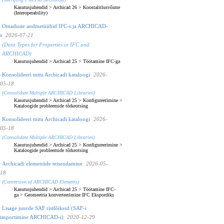
Kasutusjuhendid
>
Archicad 26
>
Koostalitlusvõime
(Interoperability)
Omaduste andmetüübid IFC-s ja ARCHICAD-
s
2026-07-21
(Data Types for Properties in IFC and
ARCHICAD)
Kasutusjuhendid
>
Archicad 25
>
Töötamine IFC-ga
Konsolideeri mitu Archicadi kataloogi
2026-
05-18
(Consolidate Multiple ARCHICAD Libraries)
Kasutusjuhendid
>
Archicad 25
>
Konfigureerimine
>
Kataloogide probleemide tõrkeotsing
Konsolideeri mitu Archicadi kataloogi
2026-
05-18
(Consolidate Multiple ARCHICAD Libraries)
Kasutusjuhendid
>
Archicad 25
>
Konfigureerimine
>
Kataloogide probleemide tõrkeotsing
Archicadi elementide teisendamine
2026-05-
18
(Conversion of ARCHICAD Elements)
Kasutusjuhendid
>
Archicad 25
>
Töötamine IFC-
ga
>
Geomeetria konverteerimine IFC Ekspordiks
Lisage juurde SAF ristlõikeid (SAF-i
importimine ARCHICAD-i)
2020-12-29