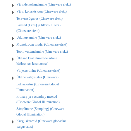
Värvide kohandamine (Cineware efekt)
Värvi korrektsioon (Cineware efekt)
Teravussügavus (Cineware efekt)
Läätsed (Lens) ja filtrid (Filters)
(Cineware efekt)
Udu kuvamine (Cineware efekt)
Monokroom mudel (Cineware efekt)
Tooni vastendamine (Cineware efekt)
Üldised kaalutlused detailsete
häälestuste kasutamisel
Vinjeteerimine (Cineware efekt)
Üldine valgustatus (Cineware)
Eelhäälestus (Cineware Global
Illumination)
Primary ja Secondary meetod
(Cineware Global Illumination)
Sämplimine (Sampling) (Cineware
Global Illumination)
Kiirguskaardid (Cineware globaalne
valgustatus)