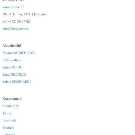
Vana-Lõuna 27
10134 Tallinn, EESTI (Estonia)
tel (+372) 50 37 624
info@3dekspert.ee
Abivahendid
Download ARCHICAD
BIM koolitus
õppeVIDEOD
õppeJUHENDID
onlain SEMINARID
Kogukonnad
Community
Twitter
Facebook
Youtube
LinkedIn