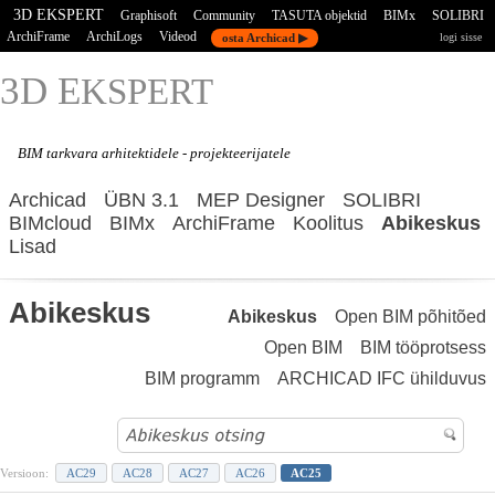
3D EKSPERT
Graphisoft
Community
TASUTA objektid
BIMx
SOLIBRI
ArchiFrame
ArchiLogs
Videod
osta Archicad ▶
logi sisse
3D E
KSPERT
BIM tarkvara
arhitektidele - projekteerijatele
Archicad
ÜBN 3.1
MEP Designer
SOLIBRI
BIMcloud
BIMx
ArchiFrame
Koolitus
Abikeskus
Lisad
Abikeskus
Abikeskus
Open BIM põhitõed
Open BIM
BIM tööprotsess
BIM programm
ARCHICAD IFC ühilduvus
Versioon:
AC29
AC28
AC27
AC26
AC25