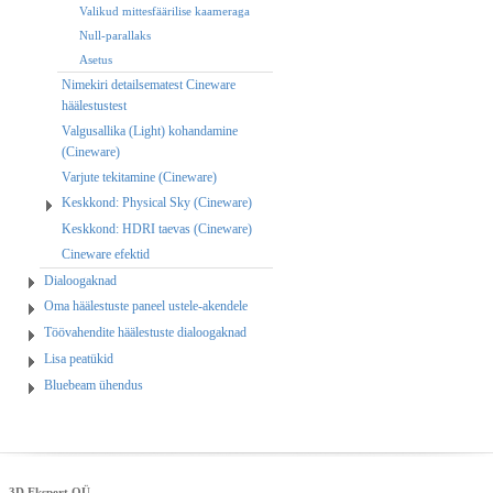
Valikud mittesfäärilise kaameraga
Null-parallaks
Asetus
Nimekiri detailsematest Cineware
häälestustest
Valgusallika (Light) kohandamine
(Cineware)
Varjute tekitamine (Cineware)
Keskkond: Physical Sky (Cineware)
Keskkond: HDRI taevas (Cineware)
Cineware efektid
Dialoogaknad
Oma häälestuste paneel ustele-akendele
Töövahendite häälestuste dialoogaknad
Lisa peatükid
Bluebeam ühendus
3D Ekspert OÜ