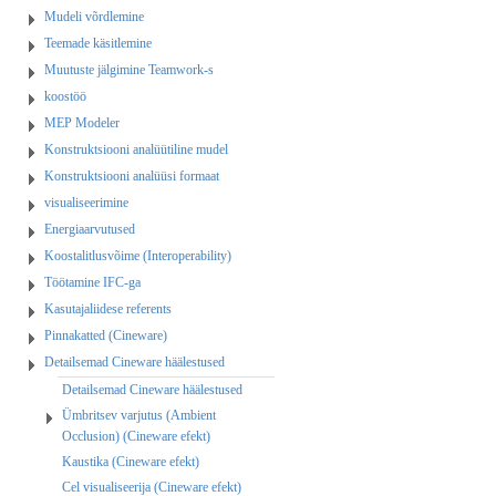
Mudeli võrdlemine
Teemade käsitlemine
Muutuste jälgimine Teamwork-s
koostöö
MEP Modeler
Konstruktsiooni analüütiline mudel
Konstruktsiooni analüüsi formaat
visualiseerimine
Energiaarvutused
Koostalitlusvõime (Interoperability)
Töötamine IFC-ga
Kasutajaliidese referents
Pinnakatted (Cineware)
Detailsemad Cineware häälestused
Detailsemad Cineware häälestused
Ümbritsev varjutus (Ambient
Occlusion) (Cineware efekt)
Kaustika (Cineware efekt)
Cel visualiseerija (Cineware efekt)