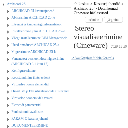
Archicad 25
abikeskus
>
Kasutusjuhendid
>
Archicad 25
>
Detailsemad
ARCHICAD 25 kasutusjuhend
Cineware häälestused
Abi saamine ARCHICAD 25-le
eelmine
järgmine
Litsentsi ja kaubamärgi informatsioon
Stereo
Installeerimise juhis ARCHICAD 25-le
visualiseerimine
Võrgu installeerimine BIM Manageridele
(Cineware)
Uued omadused ARCHICAD 25-s
2020-12-29
Migreerimine ARCHICAD 25-le
↗ Ava Graphisoft Help Centre'is
Vanematest versioonidest migreerimine
(ARCHICAD 8.1 kuni 17)
Konfigureerimine
Koostoimimine (Interaction)
Virtuaalse hoone elemendid
Omaduste ja klassifikatsioonide süsteemid
Virtuaalse hoonemudeli vaated
Elemendi parameetrid
Funktsioonid avaldistes
PARAM-O kasutusjuhend
DOKUMENTEERIMINE