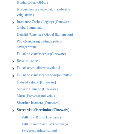
Kuidas töötab QMC ?
Kiirgustiheduse vahemälu (Globaalne
valgustatus)
Irradiance Cache (Legacy) (Cineware
Global Illumination)
Detailid (Cineware Global Illumination)
PhotoRendering Settings paletis
navigeerimine
Füüsiline visualiseerija (Cineware)
Reaalne kaamera
Füüsilise visualiseerija valikud
Füüsiline visualiseerija edasijõudnutele
Üldised valikud (Cineware)
Servade silumine (Cineware)
Muru (Foto-realismi valik)
Sfääriline kaamera (Cineware)
Stereo visualiseerimine (Cineware)
Valikud sfäärilise kaameraga
Valikud mittesfäärilise kaameraga
Stereorenderduse valikud