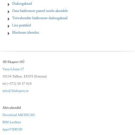
Dialoogaknad
Oma häälestuste paneel ustele-akendele
Töövahendite häälestuste dialoogaknad
Lisa peatükid
Bluebeam ühendus
3D Ekspert OÜ
Vana-Lõuna 27
10134 Tallinn, EESTI (Estonia)
tel (+372) 50 37 624
info@3dekspert.ee
Abivahendid
Download ARCHICAD
BIM koolitus
õppeVIDEOD