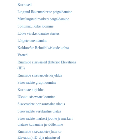
Korrused
Lingitud lõikemarkerite paigaldamine
Mittelingitud markeri paigaldamine
Sõltumatu lõike loomine
Lõike värskendamise staatus
Lõigete uuendamine
Kokkuvõte Rebuild käskude kohta
Vaated
Ruumide sisevaated (Interior Elevations
(IE))
Ruumide sisevaadete kirjeldus
Sisevaadete grupi loomine
Korruste kirjeldus
Üksiku sisevaate loomine
Sisevaadete horisontaalne ulatus
Sisevaadete vertikaalne ulatus
Sisevaadete markeri joonte ja markeri
ulatuse kuvamine ja töötlemine
Ruumide sisevaadete (Interior
Elevation) ID-d ja nimetused