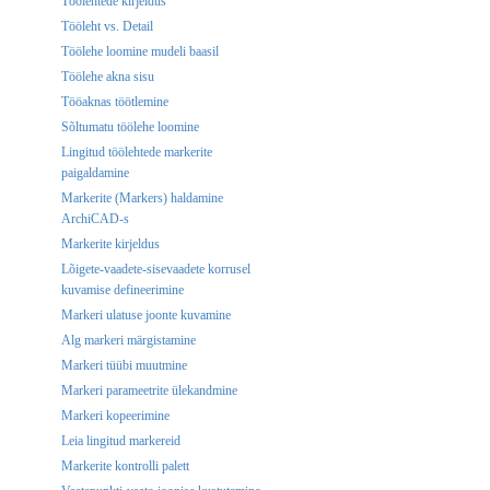
Töölehtede kirjeldus
Tööleht vs. Detail
Töölehe loomine mudeli baasil
Töölehe akna sisu
Tööaknas töötlemine
Sõltumatu töölehe loomine
Lingitud töölehtede markerite
paigaldamine
Markerite (Markers) haldamine
ArchiCAD-s
Markerite kirjeldus
Lõigete-vaadete-sisevaadete korrusel
kuvamise defineerimine
Markeri ulatuse joonte kuvamine
Alg markeri märgistamine
Markeri tüübi muutmine
Markeri parameetrite ülekandmine
Markeri kopeerimine
Leia lingitud markereid
Markerite kontrolli palett