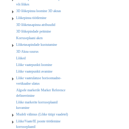
või lõikes
3D lõikepinna loomine 3D aknas
Lõikepinna töötlemine
3D lõiketasapinna atribuudid
3D lõikepindade peitmine
Korruseplaani aken
Lõiketasapindade kustutamine
3D Akna suurus
Lõiked
Lõike vaatepunkti loomine
Lõike vaatepunkti avamine
Lõike vaateulatuse horisontaalne-
vertikaalne ulatus
Algsele markerile Marker Reference
defineerimine
Lõike markerite korruseplaanil
kuvamine
Mudeli välimus (Lõike tüüpi vaadetel)
Lõike/Vaate/IE joonte töötlemine
korruseplaanil