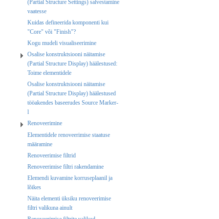
(Partial Structure Settings) salvestamine
vaatesse
Kuidas defineerida komponenti kui
"Core" või "Finish"?
Kogu mudeli visualiseerimine
Osalise konstruktsiooni näitamise
(Partial Structure Display) häälestused:
Toime elementidele
Osalise konstruktsiooni näitamise
(Partial Structure Display) häälestused
tööakendes baseerudes Source Marker-
l
Renoveerimine
Elementidele renoveerimise staatuse
määramine
Renoveerimise filtrid
Renoveerimise filtri rakendamine
Elemendi kuvamine korruseplaanil ja
lõikes
Näita elementi üksiku renoveerimise
filtri valikuna ainult
Renoveerimise filtrite valikud