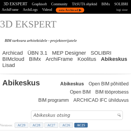
3D EKSPERT
Graphisoft
Community
TASUTA objektid
BIMx
SOLIBRI
ArchiFrame
ArchiLogs
Videod
osta Archicad ▶
logi sisse
3D E
KSPERT
BIM tarkvara
arhitektidele - projekteerijatele
Archicad
ÜBN 3.1
MEP Designer
SOLIBRI
BIMcloud
BIMx
ArchiFrame
Koolitus
Abikeskus
Lisad
Abikeskus
Abikeskus
Open BIM põhitõed
Open BIM
BIM tööprotsess
BIM programm
ARCHICAD IFC ühilduvus
Versioon:
AC29
AC28
AC27
AC26
AC25