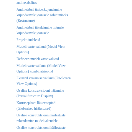
andmetabelites
Andmetabeli ümberkujundamine
kujundatavale joonisele sobitumiseks
(Restructure)
Andmetabeli tükeldamine mitmele
kujundatavale joonisele
Projekti indeksid
Mudeli vaate valikud (Model View
Options)
Defineeri mudeli vaate valikud
Mudeli vaate valikute (Model View
Options) kombinatsioonid
Ekraanil vaatamise valikud (On-Screen
View Options)
Osaline konstruktsiooni näitamine
(Partial Structure Display)
Korruseplaani lõiketasapind
(Globaalsed häälestused)
Osalise konstruktsiooni häälestuste
rakendamine mudeli akendele
Osalise konstruktsiooni häälestuste