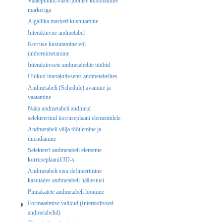
Vaatepunkti-vaate-joonise kustutamine
markeriga
Algallika markeri kustutamine
Interaktiivne andmetabel
Korruse kustutamine või
ümbernimetamine
Interaktiivsete andmetabelite tüübid
Ühikud interaktiivsetes andmetabelites
Andmetabeli (Schedule) avamine ja
vaatamine
Näita andmetabeli andmeid
selekteeritud korruseplaani elementidele
Andmetabeli välja töötlemine ja
uuendamine
Selekteeri andmetabeli elemente
korruseplaanil/3D-s
Andmetabeli sisu defineerimine
kasutades andmetabeli häälestusi
Pinnakatete andmetabeli loomine
Formaatimise valikud (Interaktiivsed
andmetabelid)