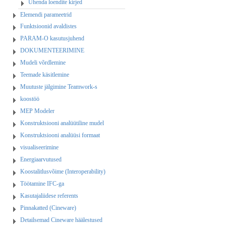
Ühenda loendite kirjed
Elemendi parameetrid
Funktsioonid avaldistes
PARAM-O kasutusjuhend
DOKUMENTEERIMINE
Mudeli võrdlemine
Teemade käsitlemine
Muutuste jälgimine Teamwork-s
koostöö
MEP Modeler
Konstruktsiooni analüütiline mudel
Konstruktsiooni analüüsi formaat
visualiseerimine
Energiaarvutused
Koostalitlusvõime (Interoperability)
Töötamine IFC-ga
Kasutajaliidese referents
Pinnakatted (Cineware)
Detailsemad Cineware häälestused