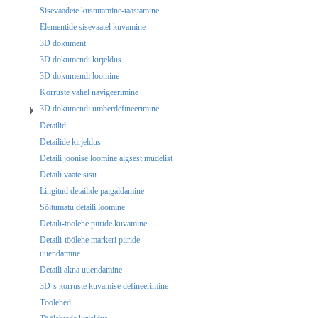
Sisevaadete kustutamine-taastamine
Elementide sisevaatel kuvamine
3D dokument
3D dokumendi kirjeldus
3D dokumendi loomine
Korruste vahel navigeerimine
3D dokumendi ümberdefineerimine
Detailid
Detailide kirjeldus
Detaili joonise loomine algsest mudelist
Detaili vaate sisu
Lingitud detailide paigaldamine
Sõltumatu detaili loomine
Detaili-töölehe piiride kuvamine
Detaili-töölehe markeri piiride
uuendamine
Detaili akna uuendamine
3D-s korruste kuvamise defineerimine
Töölehed