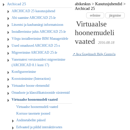
Archicad 25
abikeskus
>
Kasutusjuhendid
>
Archicad 25
ARCHICAD 25 kasutusjuhend
eelmine
järgmine
Abi saamine ARCHICAD 25-le
Virtuaalse
Litsentsi ja kaubamärgi informatsioon
hoonemudeli
Installeerimise juhis ARCHICAD 25-le
Võrgu installeerimine BIM Manageridele
vaated
2016-08-18
Uued omadused ARCHICAD 25-s
Migreerimine ARCHICAD 25-le
↗ Ava Graphisoft Help Centre'is
Vanematest versioonidest migreerimine
(ARCHICAD 8.1 kuni 17)
Konfigureerimine
Koostoimimine (Interaction)
Virtuaalse hoone elemendid
Omaduste ja klassifikatsioonide süsteemid
Virtuaalse hoonemudeli vaated
Virtuaalse hoonemudeli vaated
Korruse tasemete jooned
Andmetabelite päised
Eelvaated ja pildid interaktiivsetes