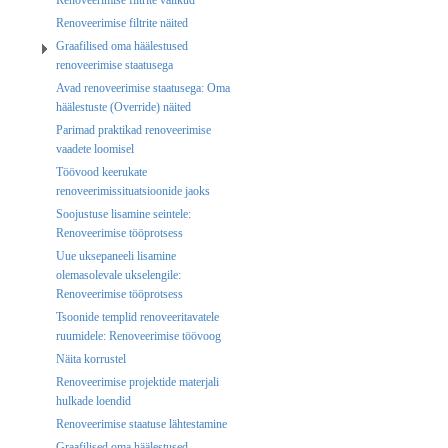
Renoveerimise filtrite näited
Graafilised oma häälestused
renoveerimise staatusega
Avad renoveerimise staatusega: Oma
häälestuste (Override) näited
Parimad praktikad renoveerimise
vaadete loomisel
Töövood keerukate
renoveerimissituatsioonide jaoks
Soojustuse lisamine seintele:
Renoveerimise tööprotsess
Uue uksepaneeli lisamine
olemasolevale ukselengile:
Renoveerimise tööprotsess
Tsoonide templid renoveeritavatele
ruumidele: Renoveerimise töövoog
Näita korrustel
Renoveerimise projektide materjali
hulkade loendid
Renoveerimise staatuse lähtestamine
Graafilised oma häälestused