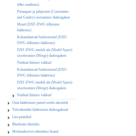
tõlke seadistus)
Piirangute ja juhtjoonte (Constraints
and Guides) sisestamise dialoogaken
Muud (DXF-DWG tõlkimise
häälestus)
Kohandatavad funktsioonid (DXF-
DWG tõlkimise häälestus)
DXF-DWG mudeli ala (Model Space)
sissetoomise (Merge) dialoogaken
Nutikad liitmise valikud
Kohandatavad funktsioonid (DXF-
DWG tõlkimise häälestus)
DXF-DWG mudeli ala (Model Space)
sissetoomise (Merge) dialoogaken
Nutikad liitmise valikud
Oma häälestuste paneel ustele-akendele
Töövahendite häälestuste dialoogaknad
Lisa peatükid
Bluebeam ühendus
Merkmalserver-ühenduse lisand