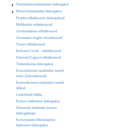
Tööriistariba kohandamise dialoogaken
Menüü kohandamine dialoogaken
Projekti eelhäälestuste dialoogaknad
Mõõtkettide eelhäälestused
Arvutusühikute eelhäälestused
Arvutamise reeglite eelseadistused
Tsooni eelhäälestused
Reference Levels - eelhäälestused
Eelnevad (Legacy) eelhäälestused
Töökeskkonna dialoogaken
Konstruktsiooni analüütilise mudeli
esitus (Eelseadistused)
Konstruktsiooni analüütilise mudeli
ühikud
Lisakäskude haldur
Korruse häälestuste dialoogaken
Elementide töötlemine korruse
dialoogaknaga
Korruseplaani lõiketasapinna
häälestuste dialoogaken