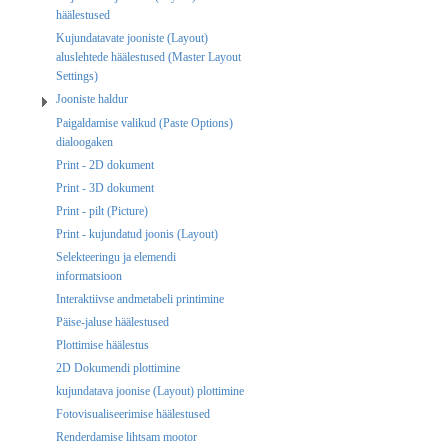
häälestused
Kujundatavate jooniste (Layout)
aluslehtede häälestused (Master Layout
Settings)
Jooniste haldur
Paigaldamise valikud (Paste Options)
dialoogaken
Print - 2D dokument
Print - 3D dokument
Print - pilt (Picture)
Print - kujundatud joonis (Layout)
Selekteeringu ja elemendi
informatsioon
Interaktiivse andmetabeli printimine
Päise-jaluse häälestused
Plottimise häälestus
2D Dokumendi plottimine
kujundatava joonise (Layout) plottimine
Fotovisualiseerimise häälestused
Renderdamise lihtsam mootor