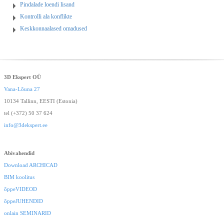
Pindalade loendi lisand
Kontrolli ala konflikte
Keskkonnaalased omadused
3D Ekspert OÜ
Vana-Lõuna 27
10134 Tallinn, EESTI (Estonia)
tel (+372) 50 37 624
info@3dekspert.ee
Abivahendid
Download ARCHICAD
BIM koolitus
õppeVIDEOD
õppeJUHENDID
onlain SEMINARID