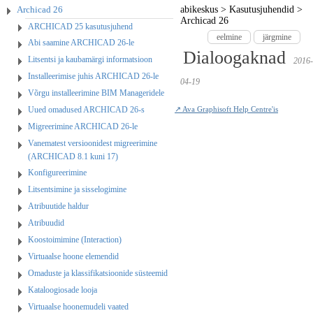
Archicad 26
abikeskus
>
Kasutusjuhendid
>
Archicad 26
ARCHICAD 25 kasutusjuhend
eelmine
järgmine
Abi saamine ARCHICAD 26-le
Dialoogaknad
Litsentsi ja kaubamärgi informatsioon
2016-
Installeerimise juhis ARCHICAD 26-le
04-19
Võrgu installeerimine BIM Manageridele
Uued omadused ARCHICAD 26-s
↗ Ava Graphisoft Help Centre'is
Migreerimine ARCHICAD 26-le
Vanematest versioonidest migreerimine
(ARCHICAD 8.1 kuni 17)
Konfigureerimine
Litsentsimine ja sisselogimine
Atribuutide haldur
Atribuudid
Koostoimimine (Interaction)
Virtuaalse hoone elemendid
Omaduste ja klassifikatsioonide süsteemid
Kataloogiosade looja
Virtuaalse hoonemudeli vaated