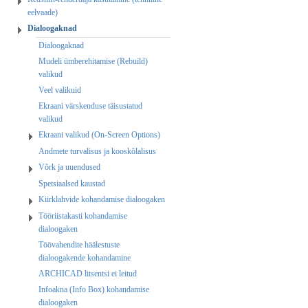
eelvaade)
Dialoogaknad
Dialoogaknad
Mudeli ümberehitamise (Rebuild)
valikud
Veel valikuid
Ekraani värskenduse täisustatud
valikud
Ekraani valikud (On-Screen Options)
Andmete turvalisus ja kooskõlalisus
Võrk ja uuendused
Spetsiaalsed kaustad
Kiirklahvide kohandamise dialoogaken
Tööriistakasti kohandamise
dialoogaken
Töövahendite häälestuste
dialoogakende kohandamine
ARCHICAD litsentsi ei leitud
Infoakna (Info Box) kohandamise
dialoogaken