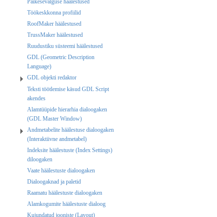
Päikesevalguse häälestused
Töökeskkonna profiilid
RoofMaker häälestused
TrussMaker häälestused
Ruudustiku süsteemi häälestused
GDL (Geometric Description
Language)
GDL objekti redaktor
Teksti töötlemise käsud GDL Script
akendes
Alamtüüpide hierarhia dialoogaken
(GDL Master Window)
Andmetabelite häälestuse dialoogaken
(Interaktiivne andmetabel)
Indeksite häälestuste (Index Settings)
diloogaken
Vaate häälestuste dialoogaken
Dialoogaknad ja paletid
Raamatu häälestuste dialoogaken
Alamkogumite häälestuste dialoog
Kujundatud jooniste (Layout)