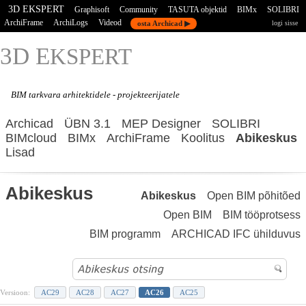
3D EKSPERT
Graphisoft
Community
TASUTA objektid
BIMx
SOLIBRI
ArchiFrame
ArchiLogs
Videod
osta Archicad ▶
logi sisse
3D E
KSPERT
BIM tarkvara
arhitektidele - projekteerijatele
Archicad
ÜBN 3.1
MEP Designer
SOLIBRI
BIMcloud
BIMx
ArchiFrame
Koolitus
Abikeskus
Lisad
Abikeskus
Abikeskus
Open BIM põhitõed
Open BIM
BIM tööprotsess
BIM programm
ARCHICAD IFC ühilduvus
Versioon:
AC29
AC28
AC27
AC26
AC25