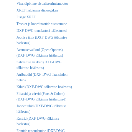
Visandipõhine visualiseerimismootor
XREF haldamise dialoogaken
Lisage XREF
Tracker ja koordinaatide sisestamine
DXF-DWG translaatori häälestused
Joonise ühik (DXF-DWG tõlkimise
häälestus)
Avamise valikud (Open Options)
(DXF-DWG tõlkimise häälestus)
Salvestuse valikud (DXF-DWG
tõlkimise häälestus)
Atribuudid (DXF-DWG Translation
Setup)
Kihid (DXF-DWG tõlkimise häälestus)
Pliiatsid ja värvid (Pens & Colors)
(DXF-DWG tõlkimise häälestused)
Joonetüübid (DXF-DWG tõlkimise
häälestus)
Rastrid (DXF-DWG tõlkimise
häälestus)
Fontide teisendamine (DXF/DWG