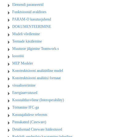
Elemendi parameetrid
Funktsioonid avaldistes
PARAM-O kasutusjuhend
DOKUMENTEERIMINE
Mudeli võrdlemine
Teemade käsitlemine
Muutuste jälgimine Teamwork-s
koostöö
MEP Modeler
Konstruktsiooni analüütiline mudel
Konstruktsiooni analüüsi formaat
visualiseerimine
Energiaarvutused
Koostalitlusvõime (Interoperability)
Töötamine IFC-ga
Kasutajaliidese referents
Pinnakatted (Cineware)
Detailsemad Cineware häälestused
Redshift-renderdaja kasutamine (tehniline