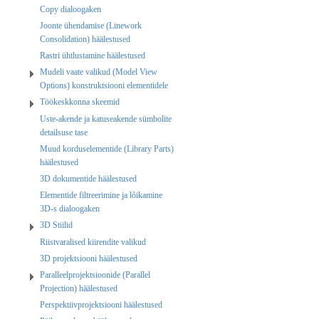
Copy dialoogaken
Joonte ühendamise (Linework
Consolidation) häälestused
Rastri ühtlustamine häälestused
Mudeli vaate valikud (Model View
Options) konstruktsiooni elementidele
Töökeskkonna skeemid
Uste-akende ja katuseakende sümbolite
detailsuse tase
Muud korduselementide (Library Parts)
häälestused
3D dokumentide häälestused
Elementide filtreerimine ja lõikamine
3D-s dialoogaken
3D Stiilid
Riistvaralised kiirendite valikud
3D projektsiooni häälestused
Paralleelprojektsioonide (Parallel
Projection) häälestused
Perspektiivprojektsiooni häälestused