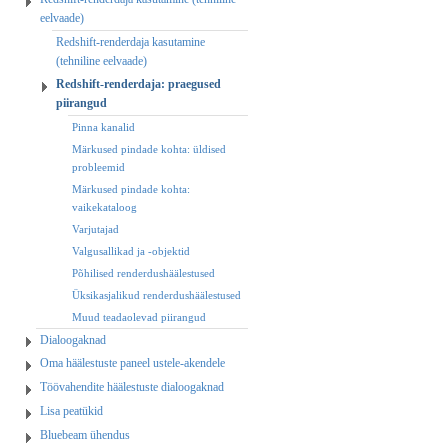
eelvaade)
Redshift-renderdaja kasutamine
(tehniline eelvaade)
Redshift-renderdaja: praegused
piirangud
Pinna kanalid
Märkused pindade kohta: üldised
probleemid
Märkused pindade kohta:
vaikekataloog
Varjutajad
Valgusallikad ja -objektid
Põhilised renderdushäälestused
Üksikasjalikud renderdushäälestused
Muud teadaolevad piirangud
Dialoogaknad
Oma häälestuste paneel ustele-akendele
Töövahendite häälestuste dialoogaknad
Lisa peatükid
Bluebeam ühendus