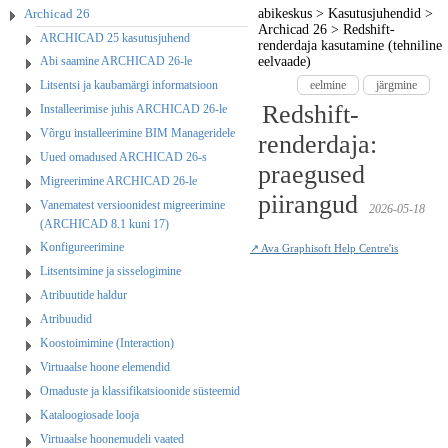
Archicad 26
abikeskus
>
Kasutusjuhendid
>
Archicad 26
>
Redshift-
ARCHICAD 25 kasutusjuhend
renderdaja kasutamine (tehniline
Abi saamine ARCHICAD 26-le
eelvaade)
Litsentsi ja kaubamärgi informatsioon
eelmine
järgmine
Redshift-
Installeerimise juhis ARCHICAD 26-le
Võrgu installeerimine BIM Manageridele
renderdaja:
Uued omadused ARCHICAD 26-s
praegused
Migreerimine ARCHICAD 26-le
piirangud
Vanematest versioonidest migreerimine
2026-05-18
(ARCHICAD 8.1 kuni 17)
Konfigureerimine
↗ Ava Graphisoft Help Centre'is
Litsentsimine ja sisselogimine
Atribuutide haldur
Atribuudid
Koostoimimine (Interaction)
Virtuaalse hoone elemendid
Omaduste ja klassifikatsioonide süsteemid
Kataloogiosade looja
Virtuaalse hoonemudeli vaated