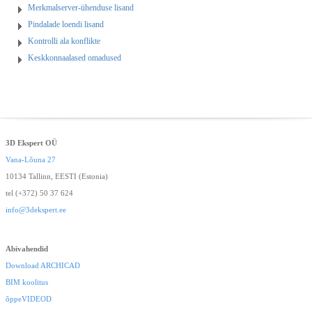
Merkmalserver-ühenduse lisand
Pindalade loendi lisand
Kontrolli ala konflikte
Keskkonnaalased omadused
3D Ekspert OÜ
Vana-Lõuna 27
10134 Tallinn, EESTI (Estonia)
tel (+372) 50 37 624
info@3dekspert.ee
Abivahendid
Download ARCHICAD
BIM koolitus
õppeVIDEOD