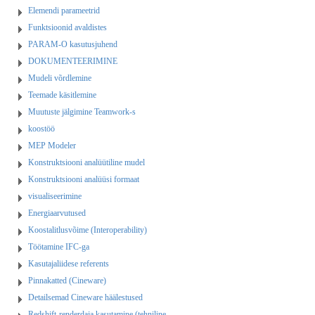
Elemendi parameetrid
Funktsioonid avaldistes
PARAM-O kasutusjuhend
DOKUMENTEERIMINE
Mudeli võrdlemine
Teemade käsitlemine
Muutuste jälgimine Teamwork-s
koostöö
MEP Modeler
Konstruktsiooni analüütiline mudel
Konstruktsiooni analüüsi formaat
visualiseerimine
Energiaarvutused
Koostalitlusvõime (Interoperability)
Töötamine IFC-ga
Kasutajaliidese referents
Pinnakatted (Cineware)
Detailsemad Cineware häälestused
Redshift-renderdaja kasutamine (tehniline