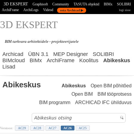
3D EKSPERT
Graphisoft
Community
TASUTA objektid
BIMx
SOLIBRI
ArchiFrame
ArchiLogs
Videod
osta Archicad ▶
logi sisse
3D E
KSPERT
BIM tarkvara
arhitektidele - projekteerijatele
Archicad
ÜBN 3.1
MEP Designer
SOLIBRI
BIMcloud
BIMx
ArchiFrame
Koolitus
Abikeskus
Lisad
Abikeskus
Abikeskus
Open BIM põhitõed
Open BIM
BIM tööprotsess
BIM programm
ARCHICAD IFC ühilduvus
Versioon:
AC29
AC28
AC27
AC26
AC25