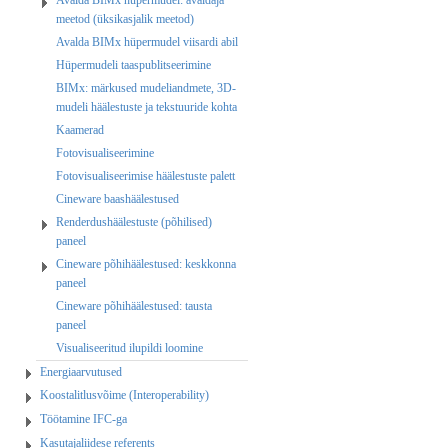
meetod (üksikasjalik meetod)
Avalda BIMx hüpermudel viisardi abil
Hüpermudeli taaspublitseerimine
BIMx: märkused mudeliandmete, 3D-
mudeli häälestuste ja tekstuuride kohta
Kaamerad
Fotovisualiseerimine
Fotovisualiseerimise häälestuste palett
Cineware baashäälestused
Renderdushäälestuste (põhilised)
paneel
Cineware põhihäälestused: keskkonna
paneel
Cineware põhihäälestused: tausta
paneel
Visualiseeritud ilupildi loomine
Energiaarvutused
Koostalitlusvõime (Interoperability)
Töötamine IFC-ga
Kasutajaliidese referents