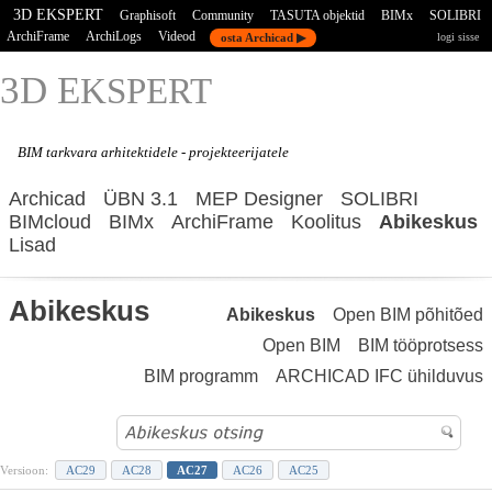
3D EKSPERT
Graphisoft
Community
TASUTA objektid
BIMx
SOLIBRI
ArchiFrame
ArchiLogs
Videod
osta Archicad ▶
logi sisse
3D E
KSPERT
BIM tarkvara
arhitektidele - projekteerijatele
Archicad
ÜBN 3.1
MEP Designer
SOLIBRI
BIMcloud
BIMx
ArchiFrame
Koolitus
Abikeskus
Lisad
Abikeskus
Abikeskus
Open BIM põhitõed
Open BIM
BIM tööprotsess
BIM programm
ARCHICAD IFC ühilduvus
Versioon:
AC29
AC28
AC27
AC26
AC25