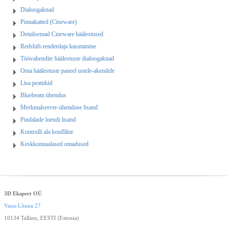
Dialoogaknad
Pinnakatted (Cineware)
Detailsemad Cineware häälestused
Redshift-renderdaja kasutamine
Töövahendite häälestuste dialoogaknad
Oma häälestuste paneel ustele-akendele
Lisa peatükid
Bluebeam ühendus
Merkmalserver-ühenduse lisand
Pindalade loendi lisand
Kontrolli ala konflikte
Keskkonnaalased omadused
3D Ekspert OÜ
Vana-Lõuna 27
10134 Tallinn, EESTI (Estonia)