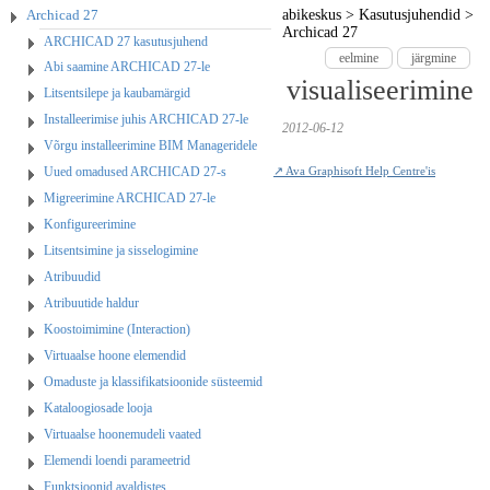
Archicad 27
abikeskus
>
Kasutusjuhendid
>
Archicad 27
ARCHICAD 27 kasutusjuhend
eelmine
järgmine
Abi saamine ARCHICAD 27-le
visualiseerimine
Litsentsilepe ja kaubamärgid
Installeerimise juhis ARCHICAD 27-le
2012-06-12
Võrgu installeerimine BIM Manageridele
Uued omadused ARCHICAD 27-s
↗ Ava Graphisoft Help Centre'is
Migreerimine ARCHICAD 27-le
Konfigureerimine
Litsentsimine ja sisselogimine
Atribuudid
Atribuutide haldur
Koostoimimine (Interaction)
Virtuaalse hoone elemendid
Omaduste ja klassifikatsioonide süsteemid
Kataloogiosade looja
Virtuaalse hoonemudeli vaated
Elemendi loendi parameetrid
Funktsioonid avaldistes