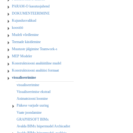
PARAM-O kasutusjuhend
DOKUMENTEERIMINE
Kujundusvalikud
koostöö
Mudeli võrdlemine
Teemade käsitlemine
Muutuste jälgimine Teamwork-s
MEP Modeler
Konstruktsiooni analüütiline mudel
Konstruktsiooni analüüsi formaat
visualiseerimine
visualiseerimine
Visualiseerimise ekstrad
Animatsiooni loomine
Päikese varjude uuring
Vaate joondamine
GRAPHISOFT BIMx
Avalda BIMx hüpermudel Archicadist
Avalda BIMx hüpermudel: avaldaja