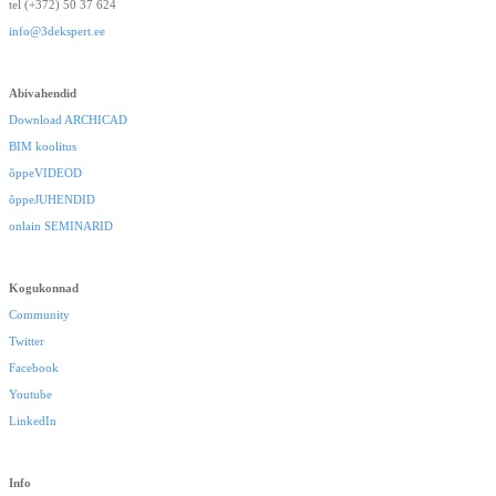
tel (+372) 50 37 624
info@3dekspert.ee
Abivahendid
Download ARCHICAD
BIM koolitus
õppeVIDEOD
õppeJUHENDID
onlain SEMINARID
Kogukonnad
Community
Twitter
Facebook
Youtube
LinkedIn
Info