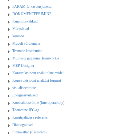
PARAM-O kasutusjuhend
DOKUMENTEERIMINE
Kujundusvalikud
Märksõnad
koostöö
Mudeli võrdlemine
Teemade käsitlemine
Muutuste jälgimine Teamwork-s
MEP Designer
Konstruktsiooni analüütiline mudel
Konstruktsiooni analüüsi formaat
visualiseerimine
Energiaarvutused
Koostalitlusvõime (Interoperability)
Töötamine IFC-ga
Kasutajaliidese referents
Dialoogaknad
Pinnakatted (Cineware)