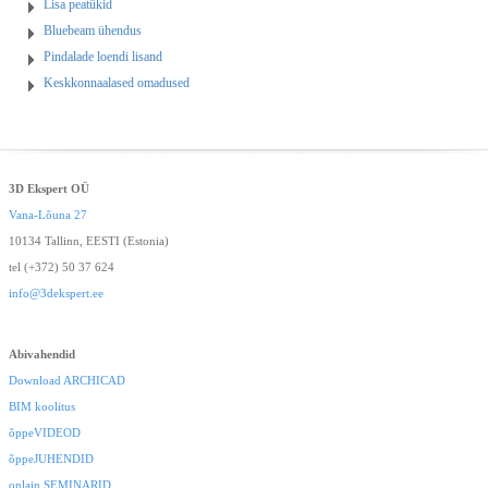
Lisa peatükid
Bluebeam ühendus
Pindalade loendi lisand
Keskkonnaalased omadused
3D Ekspert OÜ
Vana-Lõuna 27
10134 Tallinn, EESTI (Estonia)
tel (+372) 50 37 624
info@3dekspert.ee
Abivahendid
Download ARCHICAD
BIM koolitus
õppeVIDEOD
õppeJUHENDID
onlain SEMINARID