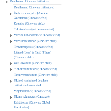
Detailsemad Cineware häälestused
Detailsemad Cineware häälestused
Ümbritsev varjutus (Ambient
Occlusion) (Cineware efekt)
Kaustika (Cineware efekt)
Cel visualiseerija (Cineware efekt)
Värvide kohandamine (Cineware efekt)
Värvi korrektsioon (Cineware efekt)
Teravussügavus (Cineware efekt)
Läätsed (Lens) ja filtrid (Filters)
(Cineware efekt)
Udu kuvamine (Cineware efekt)
Monokroom mudel (Cineware efekt)
Tooni vastendamine (Cineware efekt)
Üldised kaalutlused detailsete
häälestuste kasutamisel
Vinjeteerimine (Cineware efekt)
Üldine valgustatus (Cineware)
Eelhäälestus (Cineware Global
Illumination)