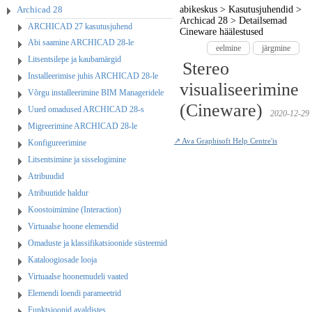
Archicad 28
abikeskus
>
Kasutusjuhendid
>
Archicad 28
>
Detailsemad
ARCHICAD 27 kasutusjuhend
Cineware häälestused
Abi saamine ARCHICAD 28-le
eelmine
järgmine
Litsentsilepe ja kaubamärgid
Stereo
Installeerimise juhis ARCHICAD 28-le
visualiseerimine
Võrgu installeerimine BIM Manageridele
(Cineware)
Uued omadused ARCHICAD 28-s
2020-12-29
Migreerimine ARCHICAD 28-le
↗ Ava Graphisoft Help Centre'is
Konfigureerimine
Litsentsimine ja sisselogimine
Atribuudid
Atribuutide haldur
Koostoimimine (Interaction)
Virtuaalse hoone elemendid
Omaduste ja klassifikatsioonide süsteemid
Kataloogiosade looja
Virtuaalse hoonemudeli vaated
Elemendi loendi parameetrid
Funktsioonid avaldistes