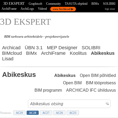
3D EKSPERT
Graphisoft
Community
TASUTA objektid
BIMx
SOLIBRI
ArchiFrame
ArchiLogs
Videod
osta Archicad ▶
logi sisse
3D E
KSPERT
BIM tarkvara
arhitektidele - projekteerijatele
Archicad
ÜBN 3.1
MEP Designer
SOLIBRI
BIMcloud
BIMx
ArchiFrame
Koolitus
Abikeskus
Lisad
Abikeskus
Abikeskus
Open BIM põhitõed
Open BIM
BIM tööprotsess
BIM programm
ARCHICAD IFC ühilduvus
Versioon:
AC29
AC28
AC27
AC26
AC25