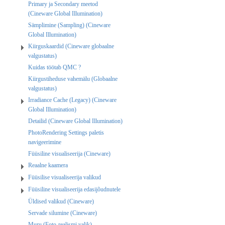
Primary ja Secondary meetod
(Cineware Global Illumination)
Sämplimine (Sampling) (Cineware
Global Illumination)
Kiirguskaardid (Cineware globaalne
valgustatus)
Kuidas töötab QMC ?
Kiirgustiheduse vahemälu (Globaalne
valgustatus)
Irradiance Cache (Legacy) (Cineware
Global Illumination)
Detailid (Cineware Global Illumination)
PhotoRendering Settings paletis
navigeerimine
Füüsiline visualiseerija (Cineware)
Reaalne kaamera
Füüsilise visualiseerija valikud
Füüsiline visualiseerija edasijõudnutele
Üldised valikud (Cineware)
Servade silumine (Cineware)
Muru (Foto-realismi valik)