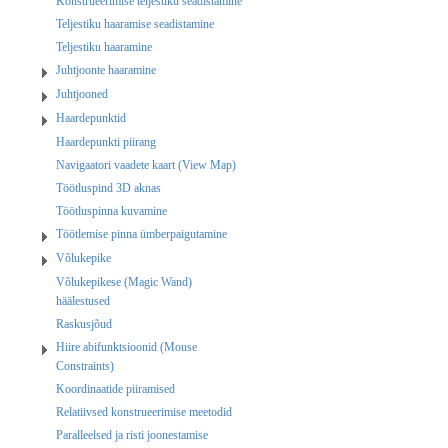
Konstrueerimise teljestiku seadistamine
Teljestiku haaramise seadistamine
Teljestiku haaramine
Juhtjoonte haaramine
Juhtjooned
Haardepunktid
Haardepunkti piirang
Navigaatori vaadete kaart (View Map)
Töötluspind 3D aknas
Töötluspinna kuvamine
Töötlemise pinna ümberpaigutamine
Võlukepike
Võlukepikese (Magic Wand)
häälestused
Raskusjõud
Hiire abifunktsioonid (Mouse
Constraints)
Koordinaatide piiramised
Relatiivsed konstrueerimise meetodid
Paralleelsed ja risti joonestamise