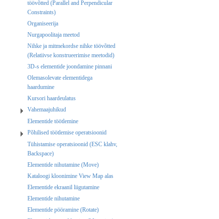
töövõtted (Parallel and Perpendicular
Constraints)
Organiseerija
Nurgapoolitaja meetod
Nihke ja mitmekordse nihke töövõtted
(Relatiivse konstrueerimise meetodid)
3D-s elementide joondamine pinnani
Olemasolevate elementidega
haardumine
Kursori haardeulatus
Vahemaajuhikud
Elementide töötlemine
Põhilised töötlemise operatsioonid
Tühistamise operatsioonid (ESC klahv,
Backspace)
Elementide nihutamine (Move)
Kataloogi kloonimine View Map alas
Elementide ekraanil liigutamine
Elementide nihutamine
Elementide pööramine (Rotate)