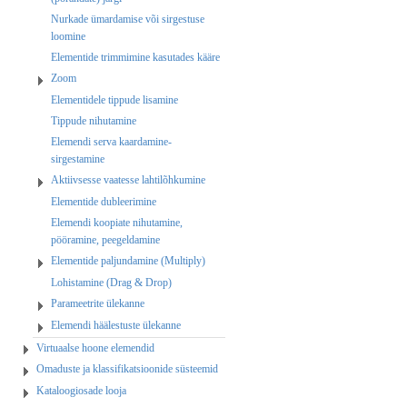
Nurkade ümardamise või sirgestuse
loomine
Elementide trimmimine kasutades kääre
Zoom
Elementidele tippude lisamine
Tippude nihutamine
Elemendi serva kaardamine-
sirgestamine
Aktiivsesse vaatesse lahtilõhkumine
Elementide dubleerimine
Elemendi koopiate nihutamine,
pööramine, peegeldamine
Elementide paljundamine (Multiply)
Lohistamine (Drag & Drop)
Parameetrite ülekanne
Elemendi häälestuste ülekanne
Virtuaalse hoone elemendid
Omaduste ja klassifikatsioonide süsteemid
Kataloogiosade looja