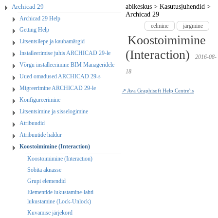
Archicad 29
abikeskus
>
Kasutusjuhendid
>
Archicad 29
Archicad 29 Help
eelmine
järgmine
Getting Help
Koostoimimine
Litsentsilepe ja kaubamärgid
(Interaction)
Installeerimise juhis ARCHICAD 29-le
2016-08-
Võrgu installeerimine BIM Manageridele
18
Uued omadused ARCHICAD 29-s
Migreerimine ARCHICAD 29-le
↗ Ava Graphisoft Help Centre'is
Konfigureerimine
Litsentsimine ja sisselogimine
Atribuudid
Atribuutide haldur
Koostoimimine (Interaction)
Koostoimimine (Interaction)
Sobita aknasse
Grupi elemendid
Elementide lukustamine-lahti
lukustamine (Lock-Unlock)
Kuvamise järjekord