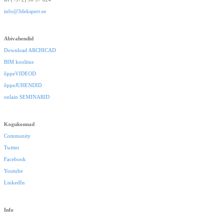
info@3dekspert.ee
Abivahendid
Download ARCHICAD
BIM koolitus
õppeVIDEOD
õppeJUHENDID
onlain SEMINARID
Kogukonnad
Community
Twitter
Facebook
Youtube
LinkedIn
Info