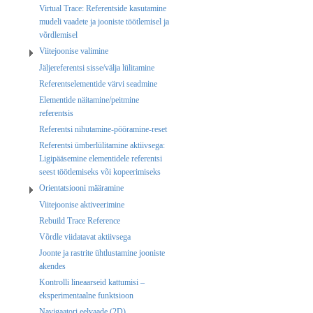
Virtual Trace: Referentside kasutamine
mudeli vaadete ja jooniste töötlemisel ja
võrdlemisel
Viitejoonise valimine
Jäljereferentsi sisse/välja lülitamine
Referentselementide värvi seadmine
Elementide näitamine/peitmine
referentsis
Referentsi nihutamine-pööramine-reset
Referentsi ümberlülitamine aktiivsega:
Ligipääsemine elementidele referentsi
seest töötlemiseks või kopeerimiseks
Orientatsiooni määramine
Viitejoonise aktiveerimine
Rebuild Trace Reference
Võrdle viidatavat aktiivsega
Joonte ja rastrite ühtlustamine jooniste
akendes
Kontrolli lineaarseid kattumisi –
eksperimentaalne funktsioon
Navigaatori eelvaade (2D)