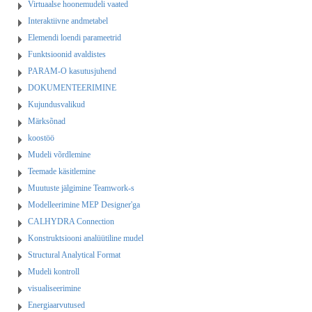
Virtuaalse hoonemudeli vaated
Interaktiivne andmetabel
Elemendi loendi parameetrid
Funktsioonid avaldistes
PARAM-O kasutusjuhend
DOKUMENTEERIMINE
Kujundusvalikud
Märksõnad
koostöö
Mudeli võrdlemine
Teemade käsitlemine
Muutuste jälgimine Teamwork-s
Modelleerimine MEP Designer'ga
CALHYDRA Connection
Konstruktsiooni analüütiline mudel
Structural Analytical Format
Mudeli kontroll
visualiseerimine
Energiaarvutused