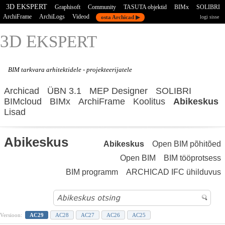
3D EKSPERT
Graphisoft
Community
TASUTA objektid
BIMx
SOLIBRI
ArchiFrame
ArchiLogs
Videod
osta Archicad ▶
logi sisse
3D E
KSPERT
BIM tarkvara
arhitektidele - projekteerijatele
Archicad
ÜBN 3.1
MEP Designer
SOLIBRI
BIMcloud
BIMx
ArchiFrame
Koolitus
Abikeskus
Lisad
Abikeskus
Abikeskus
Open BIM põhitõed
Open BIM
BIM tööprotsess
BIM programm
ARCHICAD IFC ühilduvus
Versioon:
AC29
AC28
AC27
AC26
AC25