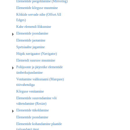
Elementide peegeldamine (Mirroring)
Elementide kõrguse muutmine
Kõikide servade nihe (Offset All
Edges)
Kahe elemendi lõikumine
Elementide joondamine
Elementide jaotamine
Spetsiaalne jagamine
Hüpik navigaator (Navigator)
Elemendi suuruse muutmine
Polüjoonte ja järjestike elementide
ümberkujundamine
Venitamine valikuraami (Marquee)
töövahendiga
Kõrguse venitamine
Elementide suurendamine või
vähendamine (Resize)
Elementide tükeldamine
Elementide joondamine
Elementide kohandamine plaatide
(põrandate) järgi