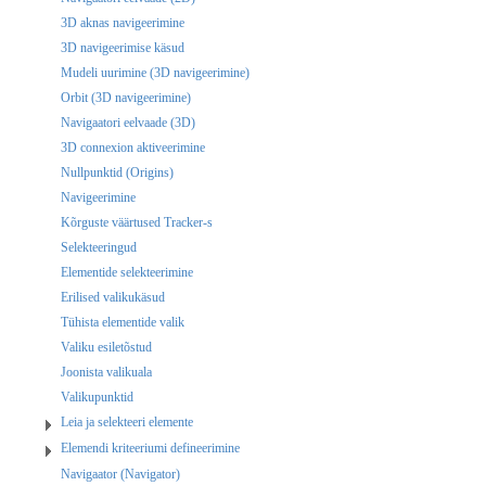
3D aknas navigeerimine
3D navigeerimise käsud
Mudeli uurimine (3D navigeerimine)
Orbit (3D navigeerimine)
Navigaatori eelvaade (3D)
3D connexion aktiveerimine
Nullpunktid (Origins)
Navigeerimine
Kõrguste väärtused Tracker-s
Selekteeringud
Elementide selekteerimine
Erilised valikukäsud
Tühista elementide valik
Valiku esiletõstud
Joonista valikuala
Valikupunktid
Leia ja selekteeri elemente
Elemendi kriteeriumi defineerimine
Navigaator (Navigator)