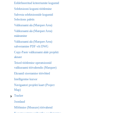
Eeldefineeritud kriteeriumite kogumid
Selektsiooni kogumi töötlemine
Salvesta selektsioonide kogumid
Selections paletis
Valikuraami ala (Marquee Area)
Valikuraami ala (Marquee Area)
määramine
Valikuraami ala (Marquee Area)
salvestamine PDF või DWG
Copy-Paste valikuraami alale projekti
aknast
Teised töötlemise operatsioonid
valikuraami töövahendis (Marquee)
Ekraanil sisestamise töövõtted
Intelligentne kursor
Navigaatori projekti kaart (Project
Map)
Tracker
Joonlaud
Mõõtmise (Measure) töövahend