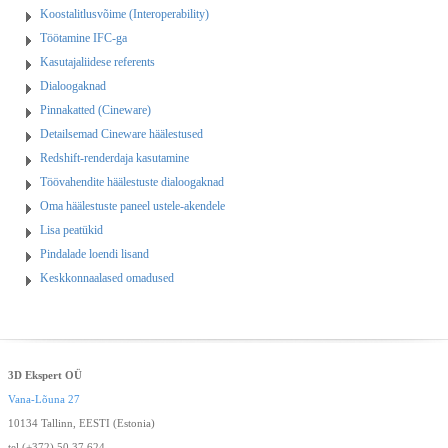
Koostalitlusvõime (Interoperability)
Töötamine IFC-ga
Kasutajaliidese referents
Dialoogaknad
Pinnakatted (Cineware)
Detailsemad Cineware häälestused
Redshift-renderdaja kasutamine
Töövahendite häälestuste dialoogaknad
Oma häälestuste paneel ustele-akendele
Lisa peatükid
Pindalade loendi lisand
Keskkonnaalased omadused
3D Ekspert OÜ
Vana-Lõuna 27
10134 Tallinn, EESTI (Estonia)
tel (+372) 50 37 624