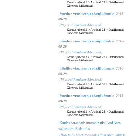
Kasutusjuhendid
>
Archicad 29
>
Detailsemad
Cineware häälestused
Füüsiline visualiseerija edasijõudnutele
2016-
08-29
(Physical Renderer Advanced)
Kasutusjuhendid
>
Archicad 28
>
Detailsemad
Cineware häälestused
Füüsiline visualiseerija edasijõudnutele
2016-
08-29
(Physical Renderer Advanced)
Kasutusjuhendid
>
Archicad 27
>
Detailsemad
Cineware häälestused
Füüsiline visualiseerija edasijõudnutele
2016-
08-29
(Physical Renderer Advanced)
Kasutusjuhendid
>
Archicad 26
>
Detailsemad
Cineware häälestused
Füüsiline visualiseerija edasijõudnutele
2016-
08-29
(Physical Renderer Advanced)
Kasutusjuhendid
>
Archicad 25
>
Detailsemad
Cineware häälestused
Kuidas parandada mustad ristkülikud Area
valgustitest Redshiftis
(How to fix black rectangles from Area lights in