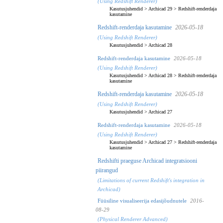
(Using Redshift Renderer)
Kasutusjuhendid
>
Archicad 29
>
Redshift-renderdaja
kasutamine
Redshift-renderdaja kasutamine
2026-05-18
(Using Redshift Renderer)
Kasutusjuhendid
>
Archicad 28
Redshift-renderdaja kasutamine
2026-05-18
(Using Redshift Renderer)
Kasutusjuhendid
>
Archicad 28
>
Redshift-renderdaja
kasutamine
Redshift-renderdaja kasutamine
2026-05-18
(Using Redshift Renderer)
Kasutusjuhendid
>
Archicad 27
Redshift-renderdaja kasutamine
2026-05-18
(Using Redshift Renderer)
Kasutusjuhendid
>
Archicad 27
>
Redshift-renderdaja
kasutamine
Redshifti praeguse Archicad integratsiooni
piirangud
(Limitations of current Redshift's integration in
Archicad)
Füüsiline visualiseerija edasijõudnutele
2016-
08-29
(Physical Renderer Advanced)