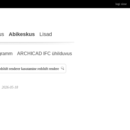
logi sisse
us
Abikeskus
Lisad
gramm
ARCHICAD IFC ühilduvus
2026-05-18