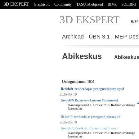
3D EKSPERT
Graphisoft
Community
TASUTA objektid
BIMx
SOLIBRI
3D E
KSPERT
BIM 
Archicad
ÜBN 3.1
MEP Desi
Abikeskus
Abikesku
Otsingutulemusi 1651
Redshift-renderdaja: praegused piirangud
2026-05-18
(Redshift Renderer: Current limitations)
↗
Kasutusjuhendid
>
Archicad 29
>
Redshift-renderdaja
kasutamine
Redshift-renderdaja: praegused piirangud
2026-05-18
(Redshift Renderer: Current limitations)
Kasutusjuhendid
>
Archicad 28
>
Redshift-renderdaja
kasutamine