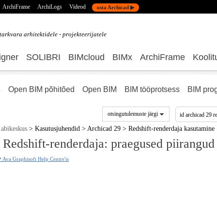
ArchiFrame
ArchiLogs
Videod
osta Archicad ▶
tarkvara
arhitektidele - projekteerijatele
gner
SOLIBRI
BIMcloud
BIMx
ArchiFrame
Koolit
s
Open BIM põhitõed
Open BIM
BIM tööprotsess
BIM pro
otsingutulemuste järgi
abikeskus
>
Kasutusjuhendid
>
Archicad 29
>
Redshift-renderdaja kasutamine
Redshift-renderdaja: praegused piirangud
 Ava Graphisoft Help Centre'is