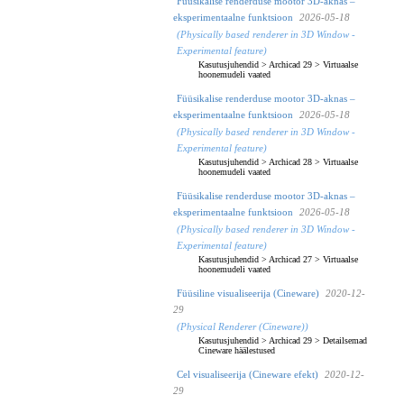
Füüsikalise renderduse mootor 3D-aknas –
eksperimentaalne funktsioon
2026-05-18
(Physically based renderer in 3D Window -
Experimental feature)
Kasutusjuhendid
>
Archicad 29
>
Virtuaalse
hoonemudeli vaated
Füüsikalise renderduse mootor 3D-aknas –
eksperimentaalne funktsioon
2026-05-18
(Physically based renderer in 3D Window -
Experimental feature)
Kasutusjuhendid
>
Archicad 28
>
Virtuaalse
hoonemudeli vaated
Füüsikalise renderduse mootor 3D-aknas –
eksperimentaalne funktsioon
2026-05-18
(Physically based renderer in 3D Window -
Experimental feature)
Kasutusjuhendid
>
Archicad 27
>
Virtuaalse
hoonemudeli vaated
Füüsiline visualiseerija (Cineware)
2020-12-
29
(Physical Renderer (Cineware))
Kasutusjuhendid
>
Archicad 29
>
Detailsemad
Cineware häälestused
Cel visualiseerija (Cineware efekt)
2020-12-
29