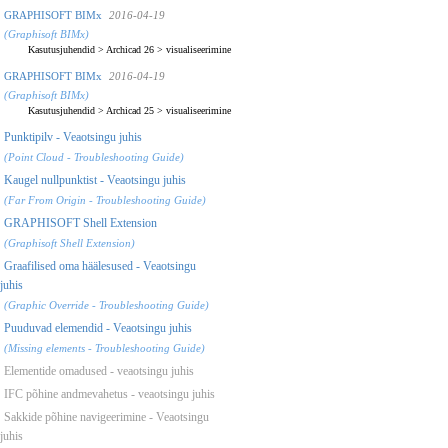
GRAPHISOFT BIMx
2016-04-19
(Graphisoft BIMx)
Kasutusjuhendid
>
Archicad 26
>
visualiseerimine
GRAPHISOFT BIMx
2016-04-19
(Graphisoft BIMx)
Kasutusjuhendid
>
Archicad 25
>
visualiseerimine
Punktipilv - Veaotsingu juhis
(Point Cloud - Troubleshooting Guide)
Kaugel nullpunktist - Veaotsingu juhis
(Far From Origin - Troubleshooting Guide)
GRAPHISOFT Shell Extension
(Graphisoft Shell Extension)
Graafilised oma häälesused - Veaotsingu
juhis
(Graphic Override - Troubleshooting Guide)
Puuduvad elemendid - Veaotsingu juhis
(Missing elements - Troubleshooting Guide)
Elementide omadused - veaotsingu juhis
IFC põhine andmevahetus - veaotsingu juhis
Sakkide põhine navigeerimine - Veaotsingu
juhis