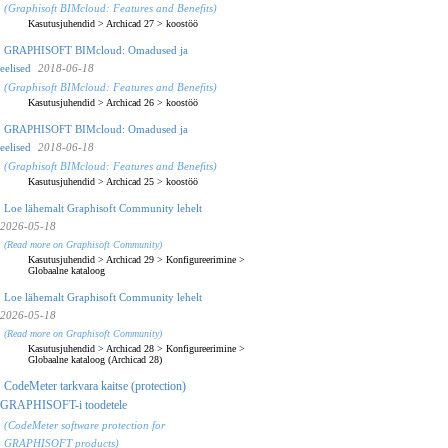
(Graphisoft BIMcloud: Features and Benefits)
Kasutusjuhendid
>
Archicad 27
>
koostöö
GRAPHISOFT BIMcloud: Omadused ja
eelised
2018-06-18
(Graphisoft BIMcloud: Features and Benefits)
Kasutusjuhendid
>
Archicad 26
>
koostöö
GRAPHISOFT BIMcloud: Omadused ja
eelised
2018-06-18
(Graphisoft BIMcloud: Features and Benefits)
Kasutusjuhendid
>
Archicad 25
>
koostöö
Loe lähemalt Graphisoft Community lehelt
2026-05-18
(Read more on Graphisoft Community)
Kasutusjuhendid
>
Archicad 29
>
Konfigureerimine
>
Globaalne kataloog
Loe lähemalt Graphisoft Community lehelt
2026-05-18
(Read more on Graphisoft Community)
Kasutusjuhendid
>
Archicad 28
>
Konfigureerimine
>
Globaalne kataloog (Archicad 28)
CodeMeter tarkvara kaitse (protection)
GRAPHISOFT-i toodetele
(CodeMeter software protection for
GRAPHISOFT products)