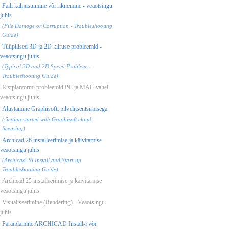
Faili kahjustumine või riknemine - veaotsingu
juhis
(File Damage or Corruption - Troubleshooting
Guide)
Tüüpilised 3D ja 2D kiiruse probleemid -
veaotsingu juhis
(Typical 3D and 2D Speed Problems -
Troubleshooting Guide)
Ristplatvormi probleemid PC ja MAC vahel
veaotsingu juhis
Alustamine Graphisofti pilvelitsentsimisega
(Getting started with Graphisoft cloud
licensing)
Archicad 26 installeerimise ja käivitamise
veaotsingu juhis
(Archicad 26 Install and Start-up
Troubleshooting Guide)
Archicad 25 installeerimise ja käivitamise
veaotsingu juhis
Visualiseerimine (Rendering) - Veaotsingu
juhis
Parandamine ARCHICAD Install-i või