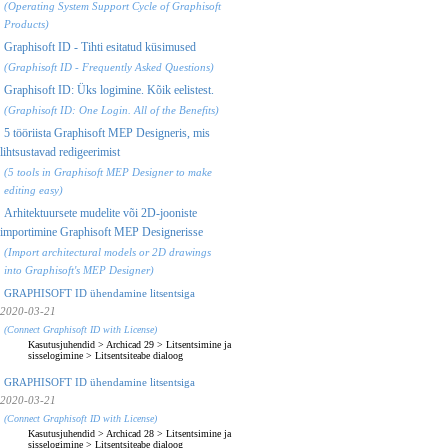
(Operating System Support Cycle of Graphisoft
Products)
Graphisoft ID - Tihti esitatud küsimused
(Graphisoft ID - Frequently Asked Questions)
Graphisoft ID: Üks logimine. Kõik eelistest.
(Graphisoft ID: One Login. All of the Benefits)
5 tööriista Graphisoft MEP Designeris, mis
lihtsustavad redigeerimist
(5 tools in Graphisoft MEP Designer to make
editing easy)
Arhitektuursete mudelite või 2D-jooniste
importimine Graphisoft MEP Designerisse
(Import architectural models or 2D drawings
into Graphisoft's MEP Designer)
GRAPHISOFT ID ühendamine litsentsiga
2020-03-21
(Connect Graphisoft ID with License)
Kasutusjuhendid
>
Archicad 29
>
Litsentsimine ja
sisselogimine
>
Litsentsiteabe dialoog
GRAPHISOFT ID ühendamine litsentsiga
2020-03-21
(Connect Graphisoft ID with License)
Kasutusjuhendid
>
Archicad 28
>
Litsentsimine ja
sisselogimine
>
Litsentsiteabe dialoog