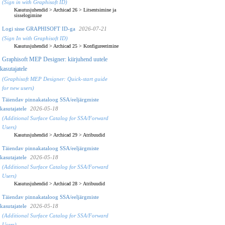
(Sign in with Graphisoft ID)
Kasutusjuhendid
>
Archicad 26
>
Litsentsimine ja
sisselogimine
Logi sisse GRAPHISOFT ID-ga
2026-07-21
(Sign In with Graphisoft ID)
Kasutusjuhendid
>
Archicad 25
>
Konfigureerimine
Graphisoft MEP Designer: kiirjuhend uutele
kasutajatele
(Graphisoft MEP Designer: Quick-start guide
for new users)
Täiendav pinnakataloog SSA/eeljärgmiste
kasutajatele
2026-05-18
(Additional Surface Catalog for SSA/Forward
Users)
Kasutusjuhendid
>
Archicad 29
>
Atribuudid
Täiendav pinnakataloog SSA/eeljärgmiste
kasutajatele
2026-05-18
(Additional Surface Catalog for SSA/Forward
Users)
Kasutusjuhendid
>
Archicad 28
>
Atribuudid
Täiendav pinnakataloog SSA/eeljärgmiste
kasutajatele
2026-05-18
(Additional Surface Catalog for SSA/Forward
Users)