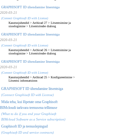
GRAPHISOFT ID ühendamine litsentsiga
2020-03-21
(Connect Graphisoft ID with License)
Kasutusjuhendid
>
Archicad 27
>
Litsentsimine ja
sisselogimine
>
Litsentsiteabe dialoog
GRAPHISOFT ID ühendamine litsentsiga
2020-03-21
(Connect Graphisoft ID with License)
Kasutusjuhendid
>
Archicad 26
>
Litsentsimine ja
sisselogimine
>
Litsentsiteabe dialoog
GRAPHISOFT ID ühendamine litsentsiga
2020-03-21
(Connect Graphisoft ID with License)
Kasutusjuhendid
>
Archicad 25
>
Konfigureerimine
>
Litsentsi informatsioon
GRAPHISOFT ID ühendamine litsentsiga
(Connect Graphisoft ID with License)
Mida teha, kui lõpetate oma Graphisoft
BIMcloudi tarkvara teenusena tellimuse
(What to do if you end your Graphisoft
BIMcloud Software as a Service subscription)
Graphisoft ID ja teenuslepingud
(Graphisoft ID and service contracts)