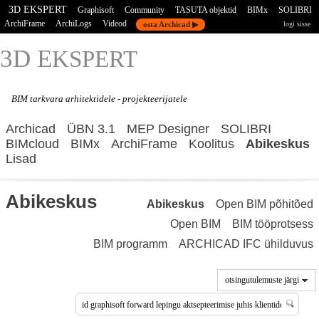
3D EKSPERT
Graphisoft
Community
TASUTA objektid
BIMx
SOLIBRI
ArchiFrame
ArchiLogs
Videod
osta Archicad ▶
logi sisse
3D E
KSPERT
BIM tarkvara
arhitektidele - projekteerijatele
Archicad
ÜBN 3.1
MEP Designer
SOLIBRI
BIMcloud
BIMx
ArchiFrame
Koolitus
Abikeskus
Lisad
Abikeskus
Abikeskus
Open BIM põhitõed
Open BIM
BIM tööprotsess
BIM programm
ARCHICAD IFC ühilduvus
otsingutulemuste järgi