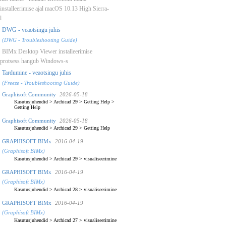
installeerimise ajal macOS 10.13 High Sierra-
l
DWG - veaotsingu juhis
(DWG - Troubleshooting Guide)
BIMx Desktop Viewer installeerimise
protsess hangub Windows-s
Tardumine - veaotsingu juhis
(Freeze - Troubleshooting Guide)
Graphisoft Community
2026-05-18
Kasutusjuhendid
>
Archicad 29
>
Getting Help
>
Getting Help
Graphisoft Community
2026-05-18
Kasutusjuhendid
>
Archicad 29
>
Getting Help
GRAPHISOFT BIMx
2016-04-19
(Graphisoft BIMx)
Kasutusjuhendid
>
Archicad 29
>
visualiseerimine
GRAPHISOFT BIMx
2016-04-19
(Graphisoft BIMx)
Kasutusjuhendid
>
Archicad 28
>
visualiseerimine
GRAPHISOFT BIMx
2016-04-19
(Graphisoft BIMx)
Kasutusjuhendid
>
Archicad 27
>
visualiseerimine