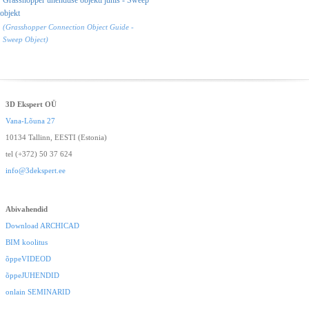
objekt
(Grasshopper Connection Object Guide -
Sweep Object)
3D Ekspert OÜ
Vana-Lõuna 27
10134 Tallinn, EESTI (Estonia)
tel (+372) 50 37 624
info@3dekspert.ee
Abivahendid
Download ARCHICAD
BIM koolitus
õppeVIDEOD
õppeJUHENDID
onlain SEMINARID