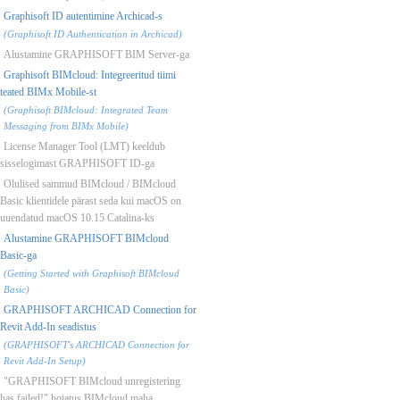
Graphisoft ID autentimine Archicad-s
(Graphisoft ID Authentication in Archicad)
Alustamine GRAPHISOFT BIM Server-ga
Graphisoft BIMcloud: Integreeritud tiimi
teated BIMx Mobile-st
(Graphisoft BIMcloud: Integrated Team
Messaging from BIMx Mobile)
License Manager Tool (LMT) keeldub
sisselogimast GRAPHISOFT ID-ga
Olulised sammud BIMcloud / BIMcloud
Basic klientidele pärast seda kui macOS on
uuendatud macOS 10.15 Catalina-ks
Alustamine GRAPHISOFT BIMcloud
Basic-ga
(Getting Started with Graphisoft BIMcloud
Basic)
GRAPHISOFT ARCHICAD Connection for
Revit Add-In seadistus
(GRAPHISOFT's ARCHICAD Connection for
Revit Add-In Setup)
"GRAPHISOFT BIMcloud unregistering
has failed!" hoiatus BIMcloud maha