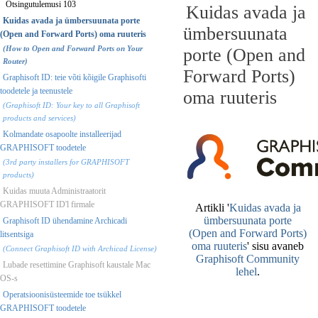
Otsingutulemusi 103
Kuidas avada ja
Kuidas avada ja ümbersuunata porte
ümbersuunata
(Open and Forward Ports) oma ruuteris
(How to Open and Forward Ports on Your
porte (Open and
Router)
Forward Ports)
Graphisoft ID: teie võti kõigile Graphisofti
toodetele ja teenustele
oma ruuteris
(Graphisoft ID: Your key to all Graphisoft
products and services)
Kolmandate osapoolte installeerijad
GRAPHISOFT toodetele
(3rd party installers for GRAPHISOFT
products)
Kuidas muuta Administraatorit
GRAPHISOFT ID'l firmale
Graphisoft ID ühendamine Archicadi
litsentsiga
(Connect Graphisoft ID with Archicad License)
Lubade resettimine Graphisoft kaustale Mac
OS-s
Operatsioonisüsteemide toe tsükkel
GRAPHISOFT toodetele