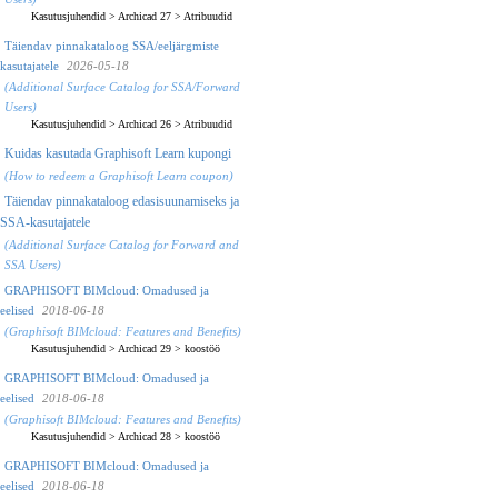
Kasutusjuhendid
>
Archicad 27
>
Atribuudid
Täiendav pinnakataloog SSA/eeljärgmiste
kasutajatele
2026-05-18
(Additional Surface Catalog for SSA/Forward
Users)
Kasutusjuhendid
>
Archicad 26
>
Atribuudid
Kuidas kasutada Graphisoft Learn kupongi
(How to redeem a Graphisoft Learn coupon)
Täiendav pinnakataloog edasisuunamiseks ja
SSA-kasutajatele
(Additional Surface Catalog for Forward and
SSA Users)
GRAPHISOFT BIMcloud: Omadused ja
eelised
2018-06-18
(Graphisoft BIMcloud: Features and Benefits)
Kasutusjuhendid
>
Archicad 29
>
koostöö
GRAPHISOFT BIMcloud: Omadused ja
eelised
2018-06-18
(Graphisoft BIMcloud: Features and Benefits)
Kasutusjuhendid
>
Archicad 28
>
koostöö
GRAPHISOFT BIMcloud: Omadused ja
eelised
2018-06-18