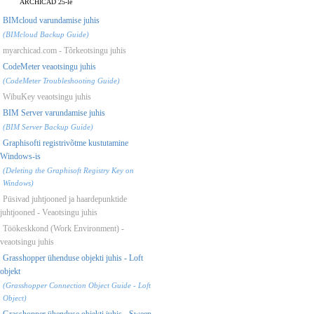
ARCHICAD 25-le
BIMcloud varundamise juhis
(BIMcloud Backup Guide)
myarchicad.com - Tõrkeotsingu juhis
CodeMeter veaotsingu juhis
(CodeMeter Troubleshooting Guide)
WibuKey veaotsingu juhis
BIM Server varundamise juhis
(BIM Server Backup Guide)
Graphisofti registrivõtme kustutamine
Windows-is
(Deleting the Graphisoft Registry Key on
Windows)
Püsivad juhtjooned ja haardepunktide
juhtjooned - Veaotsingu juhis
Töökeskkond (Work Environment) -
veaotsingu juhis
Grasshopper ühenduse objekti juhis - Loft
objekt
(Grasshopper Connection Object Guide - Loft
Object)
Grasshopper ühenduse objekti juhis - Sweep