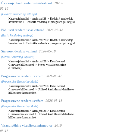
Üksikasjalikud renderdushäälestused
2026-
05-18
(Detailed Rendering settings)
Kasutusjuhendid
>
Archicad 28
>
Redshift-renderdaja
kasutamine
>
Redshift-renderdaja: praegused piirangud
Põhilised renderdushäälestused
2026-05-18
(Basic Rendering settings)
Kasutusjuhendid
>
Archicad 28
>
Redshift-renderdaja
kasutamine
>
Redshift-renderdaja: praegused piirangud
Stereorenderduse valikud
2026-05-18
(Stereo Rendering Options)
Kasutusjuhendid
>
Archicad 28
>
Detailsemad
Cineware häälestused
>
Stereo visualiseerimine
(Cineware)
Progressiivne renderdusrežiim
2026-05-18
(Progressive Rendering Mode)
Kasutusjuhendid
>
Archicad 28
>
Detailsemad
Cineware häälestused
>
Üldised kaalutlused detailsete
häälestuste kasutamisel
Progressiivne renderdusrežiim
2026-05-18
(Progressive Rendering Mode)
Kasutusjuhendid
>
Archicad 28
>
Detailsemad
Cineware häälestused
>
Üldised kaalutlused detailsete
häälestuste kasutamisel
Visandipõhine visualiseerimismootor
2016-
08-18