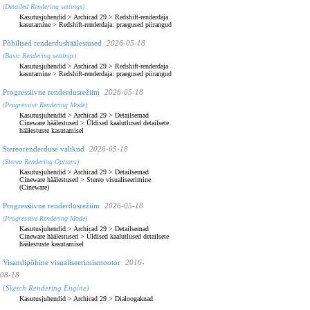
(Detailed Rendering settings)
Kasutusjuhendid
>
Archicad 29
>
Redshift-renderdaja
kasutamine
>
Redshift-renderdaja: praegused piirangud
Põhilised renderdushäälestused
2026-05-18
(Basic Rendering settings)
Kasutusjuhendid
>
Archicad 29
>
Redshift-renderdaja
kasutamine
>
Redshift-renderdaja: praegused piirangud
Progressiivne renderdusrežiim
2026-05-18
(Progressive Rendering Mode)
Kasutusjuhendid
>
Archicad 29
>
Detailsemad
Cineware häälestused
>
Üldised kaalutlused detailsete
häälestuste kasutamisel
Stereorenderduse valikud
2026-05-18
(Stereo Rendering Options)
Kasutusjuhendid
>
Archicad 29
>
Detailsemad
Cineware häälestused
>
Stereo visualiseerimine
(Cineware)
Progressiivne renderdusrežiim
2026-05-18
(Progressive Rendering Mode)
Kasutusjuhendid
>
Archicad 29
>
Detailsemad
Cineware häälestused
>
Üldised kaalutlused detailsete
häälestuste kasutamisel
Visandipõhine visualiseerimismootor
2016-
08-18
(Sketch Rendering Engine)
Kasutusjuhendid
>
Archicad 29
>
Dialoogaknad