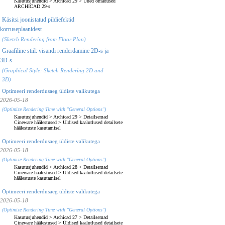
Kasutusjuhendid
>
Archicad 29
>
Uued omadused
ARCHICAD 29-s
Käsitsi joonistatud pildiefektid
korruseplaanidest
(Sketch Rendering from Floor Plan)
Graafiline stiil: visandi renderdamine 2D-s ja
3D-s
(Graphical Style: Sketch Rendering 2D and
3D)
Optimeeri renderdusaeg üldiste valikutega
2026-05-18
(Optimize Rendering Time with "General Options")
Kasutusjuhendid
>
Archicad 29
>
Detailsemad
Cineware häälestused
>
Üldised kaalutlused detailsete
häälestuste kasutamisel
Optimeeri renderdusaeg üldiste valikutega
2026-05-18
(Optimize Rendering Time with "General Options")
Kasutusjuhendid
>
Archicad 28
>
Detailsemad
Cineware häälestused
>
Üldised kaalutlused detailsete
häälestuste kasutamisel
Optimeeri renderdusaeg üldiste valikutega
2026-05-18
(Optimize Rendering Time with "General Options")
Kasutusjuhendid
>
Archicad 27
>
Detailsemad
Cineware häälestused
>
Üldised kaalutlused detailsete