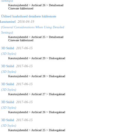
Settings)
Kasutusjuhendid
>
Archicad 26
>
Detailsemad
Cineware häälestused
Üldised kaalutlused detailsete häälestuste
kasutamisel
2016-04-19
(General Considerations When Using Detailed
Settings)
Kasutusjuhendid
>
Archicad 25
>
Detailsemad
Cineware häälestused
3D Stiilid
2017-06-15
(3D Styles)
Kasutusjuhendid
>
Archicad 29
>
Dialoogaknad
3D Stiilid
2017-06-15
(3D Styles)
Kasutusjuhendid
>
Archicad 28
>
Dialoogaknad
3D Stiilid
2017-06-15
(3D Styles)
Kasutusjuhendid
>
Archicad 27
>
Dialoogaknad
3D Stiilid
2017-06-15
(3D Styles)
Kasutusjuhendid
>
Archicad 26
>
Dialoogaknad
3D Stiilid
2017-06-15
(3D Styles)
Kasutusjuhendid
>
Archicad 25
>
Dialoogaknad