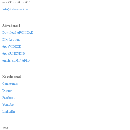
tel (+372) 50 37 624
info@3dekspert.ee
Abivahendid
Download ARCHICAD
BIM koolitus
õppeVIDEOD
õppeJUHENDID
onlain SEMINARID
Kogukonnad
Community
Twitter
Facebook
Youtube
LinkedIn
Info