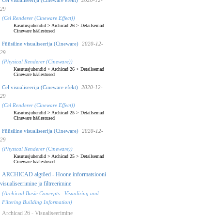
29
(Cel Renderer (Cineware Effect))
Kasutusjuhendid
>
Archicad 26
>
Detailsemad
Cineware häälestused
Füüsiline visualiseerija (Cineware)
2020-12-
29
(Physical Renderer (Cineware))
Kasutusjuhendid
>
Archicad 26
>
Detailsemad
Cineware häälestused
Cel visualiseerija (Cineware efekt)
2020-12-
29
(Cel Renderer (Cineware Effect))
Kasutusjuhendid
>
Archicad 25
>
Detailsemad
Cineware häälestused
Füüsiline visualiseerija (Cineware)
2020-12-
29
(Physical Renderer (Cineware))
Kasutusjuhendid
>
Archicad 25
>
Detailsemad
Cineware häälestused
ARCHICAD algtõed - Hoone informatsiooni
visualiseerimine ja filtreerimine
(Archicad Basic Concepts - Visualizing and
Filtering Building Information)
Archicad 26 - Visualiseerimine