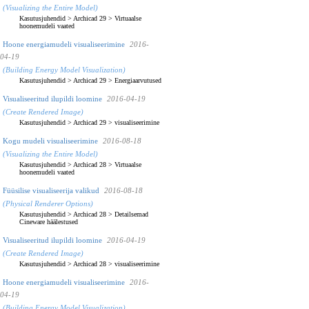
(Visualizing the Entire Model)
Kasutusjuhendid
>
Archicad 29
>
Virtuaalse
hoonemudeli vaated
Hoone energiamudeli visualiseerimine
2016-
04-19
(Building Energy Model Visualization)
Kasutusjuhendid
>
Archicad 29
>
Energiaarvutused
Visualiseeritud ilupildi loomine
2016-04-19
(Create Rendered Image)
Kasutusjuhendid
>
Archicad 29
>
visualiseerimine
Kogu mudeli visualiseerimine
2016-08-18
(Visualizing the Entire Model)
Kasutusjuhendid
>
Archicad 28
>
Virtuaalse
hoonemudeli vaated
Füüsilise visualiseerija valikud
2016-08-18
(Physical Renderer Options)
Kasutusjuhendid
>
Archicad 28
>
Detailsemad
Cineware häälestused
Visualiseeritud ilupildi loomine
2016-04-19
(Create Rendered Image)
Kasutusjuhendid
>
Archicad 28
>
visualiseerimine
Hoone energiamudeli visualiseerimine
2016-
04-19
(Building Energy Model Visualization)