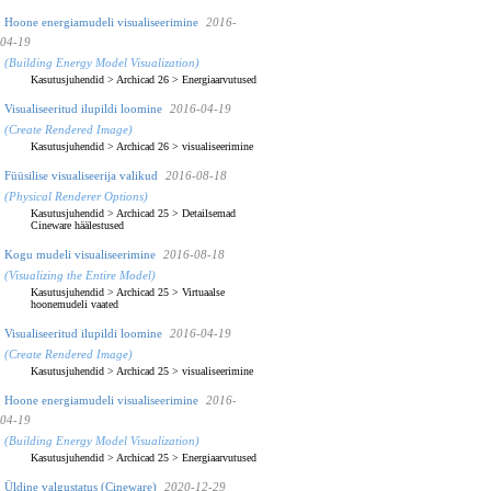
Hoone energiamudeli visualiseerimine
2016-
04-19
(Building Energy Model Visualization)
Kasutusjuhendid
>
Archicad 26
>
Energiaarvutused
Visualiseeritud ilupildi loomine
2016-04-19
(Create Rendered Image)
Kasutusjuhendid
>
Archicad 26
>
visualiseerimine
Füüsilise visualiseerija valikud
2016-08-18
(Physical Renderer Options)
Kasutusjuhendid
>
Archicad 25
>
Detailsemad
Cineware häälestused
Kogu mudeli visualiseerimine
2016-08-18
(Visualizing the Entire Model)
Kasutusjuhendid
>
Archicad 25
>
Virtuaalse
hoonemudeli vaated
Visualiseeritud ilupildi loomine
2016-04-19
(Create Rendered Image)
Kasutusjuhendid
>
Archicad 25
>
visualiseerimine
Hoone energiamudeli visualiseerimine
2016-
04-19
(Building Energy Model Visualization)
Kasutusjuhendid
>
Archicad 25
>
Energiaarvutused
Üldine valgustatus (Cineware)
2020-12-29