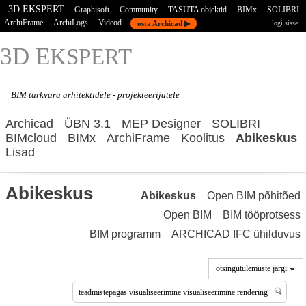
3D EKSPERT
Graphisoft
Community
TASUTA objektid
BIMx
SOLIBRI
ArchiFrame
ArchiLogs
Videod
osta Archicad ▶
logi sisse
3D E
KSPERT
BIM tarkvara
arhitektidele - projekteerijatele
Archicad
ÜBN 3.1
MEP Designer
SOLIBRI
BIMcloud
BIMx
ArchiFrame
Koolitus
Abikeskus
Lisad
Abikeskus
Abikeskus
Open BIM põhitõed
Open BIM
BIM tööprotsess
BIM programm
ARCHICAD IFC ühilduvus
otsingutulemuste järgi