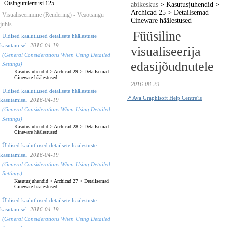
Otsingutulemusi 125
abikeskus
>
Kasutusjuhendid
>
Archicad 25
>
Detailsemad
Visualiseerimine (Rendering) - Veaotsingu
Cineware häälestused
juhis
Füüsiline
Üldised kaalutlused detailsete häälestuste
kasutamisel
2016-04-19
visualiseerija
(General Considerations When Using Detailed
edasijõudnutele
Settings)
Kasutusjuhendid
>
Archicad 29
>
Detailsemad
Cineware häälestused
2016-08-29
Üldised kaalutlused detailsete häälestuste
↗ Ava Graphisoft Help Centre'is
kasutamisel
2016-04-19
(General Considerations When Using Detailed
Settings)
Kasutusjuhendid
>
Archicad 28
>
Detailsemad
Cineware häälestused
Üldised kaalutlused detailsete häälestuste
kasutamisel
2016-04-19
(General Considerations When Using Detailed
Settings)
Kasutusjuhendid
>
Archicad 27
>
Detailsemad
Cineware häälestused
Üldised kaalutlused detailsete häälestuste
kasutamisel
2016-04-19
(General Considerations When Using Detailed