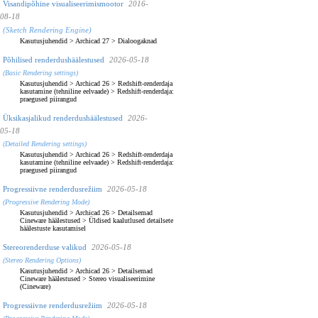
Visandipõhine visualiseerimismootor
2016-
08-18
(Sketch Rendering Engine)
Kasutusjuhendid
>
Archicad 27
>
Dialoogaknad
Põhilised renderdushäälestused
2026-05-18
(Basic Rendering settings)
Kasutusjuhendid
>
Archicad 26
>
Redshift-renderdaja
kasutamine (tehniline eelvaade)
>
Redshift-renderdaja:
praegused piirangud
Üksikasjalikud renderdushäälestused
2026-
05-18
(Detailed Rendering settings)
Kasutusjuhendid
>
Archicad 26
>
Redshift-renderdaja
kasutamine (tehniline eelvaade)
>
Redshift-renderdaja:
praegused piirangud
Progressiivne renderdusrežiim
2026-05-18
(Progressive Rendering Mode)
Kasutusjuhendid
>
Archicad 26
>
Detailsemad
Cineware häälestused
>
Üldised kaalutlused detailsete
häälestuste kasutamisel
Stereorenderduse valikud
2026-05-18
(Stereo Rendering Options)
Kasutusjuhendid
>
Archicad 26
>
Detailsemad
Cineware häälestused
>
Stereo visualiseerimine
(Cineware)
Progressiivne renderdusrežiim
2026-05-18