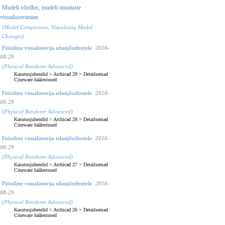
Mudeli võrdlus, mudeli muutuste
visualiseerimine
(Model Comparison, Visualizing Model
Changes)
Füüsiline visualiseerija edasijõudnutele
2016-
08-29
(Physical Renderer Advanced)
Kasutusjuhendid
>
Archicad 29
>
Detailsemad
Cineware häälestused
Füüsiline visualiseerija edasijõudnutele
2016-
08-29
(Physical Renderer Advanced)
Kasutusjuhendid
>
Archicad 28
>
Detailsemad
Cineware häälestused
Füüsiline visualiseerija edasijõudnutele
2016-
08-29
(Physical Renderer Advanced)
Kasutusjuhendid
>
Archicad 27
>
Detailsemad
Cineware häälestused
Füüsiline visualiseerija edasijõudnutele
2016-
08-29
(Physical Renderer Advanced)
Kasutusjuhendid
>
Archicad 26
>
Detailsemad
Cineware häälestused