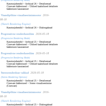
(Progressive Rendering Mode)
Kasutusjuhendid
>
Archicad 26
>
Detailsemad
Cineware häälestused
>
Üldised kaalutlused detailsete
häälestuste kasutamisel
Visandipõhine visualiseerimismootor
2016-
08-18
(Sketch Rendering Engine)
Kasutusjuhendid
>
Archicad 26
>
Dialoogaknad
Progressiivne renderdusrežiim
2026-05-18
(Progressive Rendering Mode)
Kasutusjuhendid
>
Archicad 25
>
Detailsemad
Cineware häälestused
>
Üldised kaalutlused detailsete
häälestuste kasutamisel
Progressiivne renderdusrežiim
2026-05-18
(Progressive Rendering Mode)
Kasutusjuhendid
>
Archicad 25
>
Detailsemad
Cineware häälestused
>
Üldised kaalutlused detailsete
häälestuste kasutamisel
Stereorenderduse valikud
2026-05-18
(Stereo Rendering Options)
Kasutusjuhendid
>
Archicad 25
>
Detailsemad
Cineware häälestused
>
Stereo visualiseerimine
(Cineware)
Visandipõhine visualiseerimismootor
2016-
08-18
(Sketch Rendering Engine)
Kasutusjuhendid
>
Archicad 25
>
Dialoogaknad