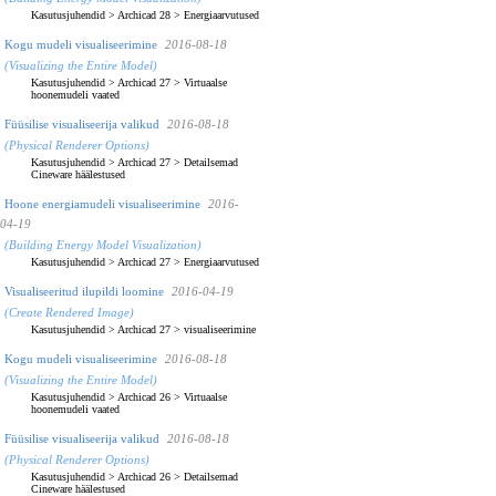
Kasutusjuhendid
>
Archicad 28
>
Energiaarvutused
Kogu mudeli visualiseerimine
2016-08-18
(Visualizing the Entire Model)
Kasutusjuhendid
>
Archicad 27
>
Virtuaalse
hoonemudeli vaated
Füüsilise visualiseerija valikud
2016-08-18
(Physical Renderer Options)
Kasutusjuhendid
>
Archicad 27
>
Detailsemad
Cineware häälestused
Hoone energiamudeli visualiseerimine
2016-
04-19
(Building Energy Model Visualization)
Kasutusjuhendid
>
Archicad 27
>
Energiaarvutused
Visualiseeritud ilupildi loomine
2016-04-19
(Create Rendered Image)
Kasutusjuhendid
>
Archicad 27
>
visualiseerimine
Kogu mudeli visualiseerimine
2016-08-18
(Visualizing the Entire Model)
Kasutusjuhendid
>
Archicad 26
>
Virtuaalse
hoonemudeli vaated
Füüsilise visualiseerija valikud
2016-08-18
(Physical Renderer Options)
Kasutusjuhendid
>
Archicad 26
>
Detailsemad
Cineware häälestused