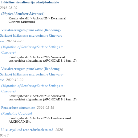
Füüsiline visualiseerija edasijõudnutele
2016-08-29
(Physical Renderer Advanced)
Kasutusjuhendid
>
Archicad 25
>
Detailsemad
Cineware häälestused
Visualiseeringute-pinnakatete (Rendering-
Surface) häälestuste migreerimine Cineware-
sse
2020-12-29
(Migration of Rendering/Surface Settings to
Cineware)
Kasutusjuhendid
>
Archicad 26
>
Vanematest
versioonidest migreerimine (ARCHICAD 8.1 kuni 17)
Visualiseeringute-pinnakatete (Rendering-
Surface) häälestuste migreerimine Cineware-
sse
2020-12-29
(Migration of Rendering/Surface Settings to
Cineware)
Kasutusjuhendid
>
Archicad 25
>
Vanematest
versioonidest migreerimine (ARCHICAD 8.1 kuni 17)
Renderduse täiustamine
2026-05-18
(Rendering Upgrade)
Kasutusjuhendid
>
Archicad 25
>
Uued omadused
ARCHICAD 25-s
Üksikasjalikud renderdushäälestused
2026-
05-18