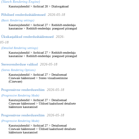
(Sketch Rendering Engine)
Kasutusjuhendid
>
Archicad 28
>
Dialoogaknad
Põhilised renderdushäälestused
2026-05-18
(Basic Rendering settings)
Kasutusjuhendid
>
Archicad 27
>
Redshift-renderdaja
kasutamine
>
Redshift-renderdaja: praegused piirangud
Üksikasjalikud renderdushäälestused
2026-
05-18
(Detailed Rendering settings)
Kasutusjuhendid
>
Archicad 27
>
Redshift-renderdaja
kasutamine
>
Redshift-renderdaja: praegused piirangud
Stereorenderduse valikud
2026-05-18
(Stereo Rendering Options)
Kasutusjuhendid
>
Archicad 27
>
Detailsemad
Cineware häälestused
>
Stereo visualiseerimine
(Cineware)
Progressiivne renderdusrežiim
2026-05-18
(Progressive Rendering Mode)
Kasutusjuhendid
>
Archicad 27
>
Detailsemad
Cineware häälestused
>
Üldised kaalutlused detailsete
häälestuste kasutamisel
Progressiivne renderdusrežiim
2026-05-18
(Progressive Rendering Mode)
Kasutusjuhendid
>
Archicad 27
>
Detailsemad
Cineware häälestused
>
Üldised kaalutlused detailsete
häälestuste kasutamisel