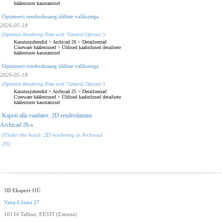
häälestuste kasutamisel
Optimeeri renderdusaeg üldiste valikutega
2026-05-18
(Optimize Rendering Time with "General Options")
Kasutusjuhendid
>
Archicad 26
>
Detailsemad
Cineware häälestused
>
Üldised kaalutlused detailsete
häälestuste kasutamisel
Optimeeri renderdusaeg üldiste valikutega
2026-05-18
(Optimize Rendering Time with "General Options")
Kasutusjuhendid
>
Archicad 25
>
Detailsemad
Cineware häälestused
>
Üldised kaalutlused detailsete
häälestuste kasutamisel
Kapoti alla vaadates: 2D renderdamine
Archicad 26-s
(Under the hood: 2D rendering in Archicad
26)
3D Ekspert OÜ
Vana-Lõuna 27
10134 Tallinn, EESTI (Estonia)