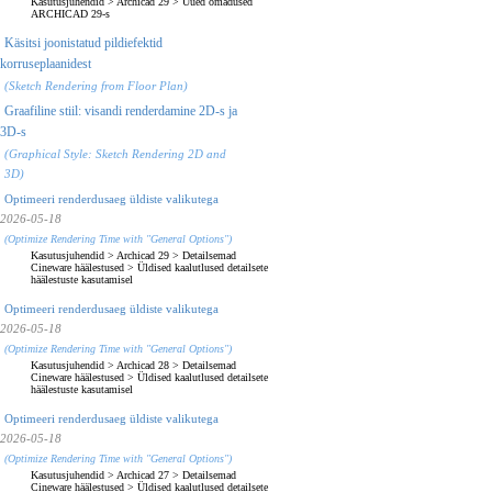
Kasutusjuhendid
>
Archicad 29
>
Uued omadused
ARCHICAD 29-s
Käsitsi joonistatud pildiefektid
korruseplaanidest
(Sketch Rendering from Floor Plan)
Graafiline stiil: visandi renderdamine 2D-s ja
3D-s
(Graphical Style: Sketch Rendering 2D and
3D)
Optimeeri renderdusaeg üldiste valikutega
2026-05-18
(Optimize Rendering Time with "General Options")
Kasutusjuhendid
>
Archicad 29
>
Detailsemad
Cineware häälestused
>
Üldised kaalutlused detailsete
häälestuste kasutamisel
Optimeeri renderdusaeg üldiste valikutega
2026-05-18
(Optimize Rendering Time with "General Options")
Kasutusjuhendid
>
Archicad 28
>
Detailsemad
Cineware häälestused
>
Üldised kaalutlused detailsete
häälestuste kasutamisel
Optimeeri renderdusaeg üldiste valikutega
2026-05-18
(Optimize Rendering Time with "General Options")
Kasutusjuhendid
>
Archicad 27
>
Detailsemad
Cineware häälestused
>
Üldised kaalutlused detailsete