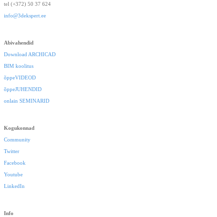
tel (+372) 50 37 624
info@3dekspert.ee
Abivahendid
Download ARCHICAD
BIM koolitus
õppeVIDEOD
õppeJUHENDID
onlain SEMINARID
Kogukonnad
Community
Twitter
Facebook
Youtube
LinkedIn
Info