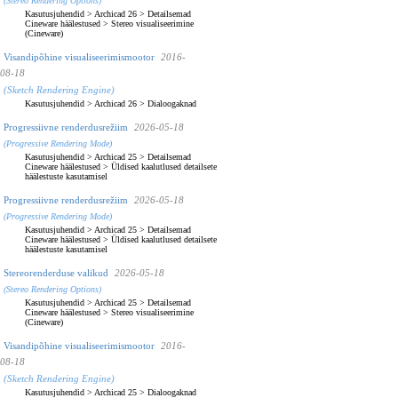
(Stereo Rendering Options)
Kasutusjuhendid
>
Archicad 26
>
Detailsemad
Cineware häälestused
>
Stereo visualiseerimine
(Cineware)
Visandipõhine visualiseerimismootor
2016-
08-18
(Sketch Rendering Engine)
Kasutusjuhendid
>
Archicad 26
>
Dialoogaknad
Progressiivne renderdusrežiim
2026-05-18
(Progressive Rendering Mode)
Kasutusjuhendid
>
Archicad 25
>
Detailsemad
Cineware häälestused
>
Üldised kaalutlused detailsete
häälestuste kasutamisel
Progressiivne renderdusrežiim
2026-05-18
(Progressive Rendering Mode)
Kasutusjuhendid
>
Archicad 25
>
Detailsemad
Cineware häälestused
>
Üldised kaalutlused detailsete
häälestuste kasutamisel
Stereorenderduse valikud
2026-05-18
(Stereo Rendering Options)
Kasutusjuhendid
>
Archicad 25
>
Detailsemad
Cineware häälestused
>
Stereo visualiseerimine
(Cineware)
Visandipõhine visualiseerimismootor
2016-
08-18
(Sketch Rendering Engine)
Kasutusjuhendid
>
Archicad 25
>
Dialoogaknad