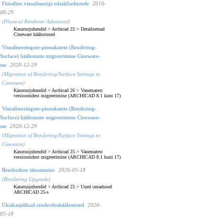
Füüsiline visualiseerija edasijõudnutele
2016-
08-29
(Physical Renderer Advanced)
Kasutusjuhendid
>
Archicad 25
>
Detailsemad
Cineware häälestused
Visualiseeringute-pinnakatete (Rendering-
Surface) häälestuste migreerimine Cineware-
sse
2020-12-29
(Migration of Rendering/Surface Settings to
Cineware)
Kasutusjuhendid
>
Archicad 26
>
Vanematest
versioonidest migreerimine (ARCHICAD 8.1 kuni 17)
Visualiseeringute-pinnakatete (Rendering-
Surface) häälestuste migreerimine Cineware-
sse
2020-12-29
(Migration of Rendering/Surface Settings to
Cineware)
Kasutusjuhendid
>
Archicad 25
>
Vanematest
versioonidest migreerimine (ARCHICAD 8.1 kuni 17)
Renderduse täiustamine
2026-05-18
(Rendering Upgrade)
Kasutusjuhendid
>
Archicad 25
>
Uued omadused
ARCHICAD 25-s
Üksikasjalikud renderdushäälestused
2026-
05-18