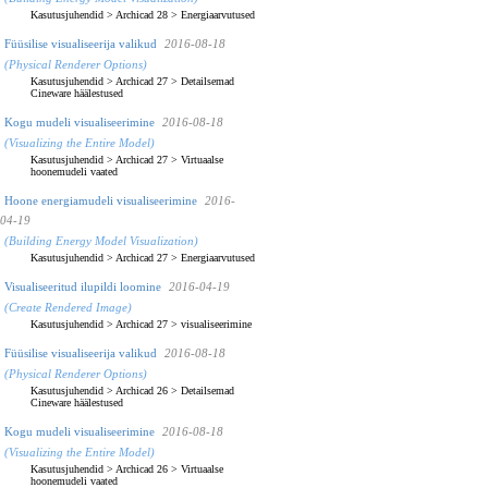
Kasutusjuhendid
>
Archicad 28
>
Energiaarvutused
Füüsilise visualiseerija valikud
2016-08-18
(Physical Renderer Options)
Kasutusjuhendid
>
Archicad 27
>
Detailsemad
Cineware häälestused
Kogu mudeli visualiseerimine
2016-08-18
(Visualizing the Entire Model)
Kasutusjuhendid
>
Archicad 27
>
Virtuaalse
hoonemudeli vaated
Hoone energiamudeli visualiseerimine
2016-
04-19
(Building Energy Model Visualization)
Kasutusjuhendid
>
Archicad 27
>
Energiaarvutused
Visualiseeritud ilupildi loomine
2016-04-19
(Create Rendered Image)
Kasutusjuhendid
>
Archicad 27
>
visualiseerimine
Füüsilise visualiseerija valikud
2016-08-18
(Physical Renderer Options)
Kasutusjuhendid
>
Archicad 26
>
Detailsemad
Cineware häälestused
Kogu mudeli visualiseerimine
2016-08-18
(Visualizing the Entire Model)
Kasutusjuhendid
>
Archicad 26
>
Virtuaalse
hoonemudeli vaated