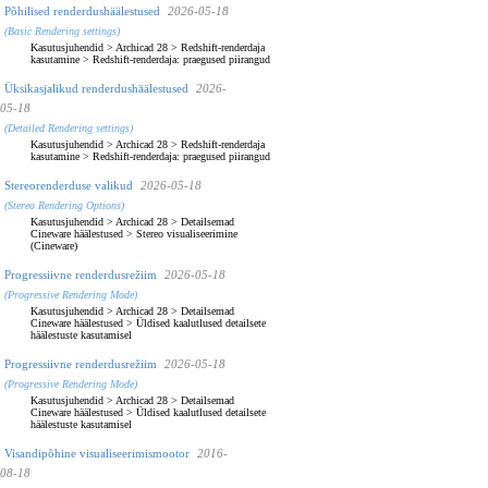
Põhilised renderdushäälestused
2026-05-18
(Basic Rendering settings)
Kasutusjuhendid
>
Archicad 28
>
Redshift-renderdaja
kasutamine
>
Redshift-renderdaja: praegused piirangud
Üksikasjalikud renderdushäälestused
2026-
05-18
(Detailed Rendering settings)
Kasutusjuhendid
>
Archicad 28
>
Redshift-renderdaja
kasutamine
>
Redshift-renderdaja: praegused piirangud
Stereorenderduse valikud
2026-05-18
(Stereo Rendering Options)
Kasutusjuhendid
>
Archicad 28
>
Detailsemad
Cineware häälestused
>
Stereo visualiseerimine
(Cineware)
Progressiivne renderdusrežiim
2026-05-18
(Progressive Rendering Mode)
Kasutusjuhendid
>
Archicad 28
>
Detailsemad
Cineware häälestused
>
Üldised kaalutlused detailsete
häälestuste kasutamisel
Progressiivne renderdusrežiim
2026-05-18
(Progressive Rendering Mode)
Kasutusjuhendid
>
Archicad 28
>
Detailsemad
Cineware häälestused
>
Üldised kaalutlused detailsete
häälestuste kasutamisel
Visandipõhine visualiseerimismootor
2016-
08-18