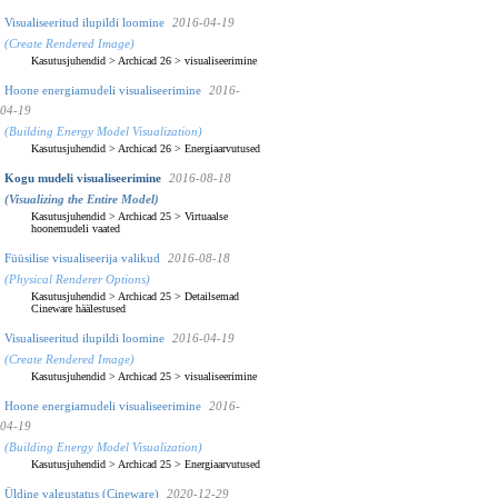
Visualiseeritud ilupildi loomine
2016-04-19
(Create Rendered Image)
Kasutusjuhendid
>
Archicad 26
>
visualiseerimine
Hoone energiamudeli visualiseerimine
2016-
04-19
(Building Energy Model Visualization)
Kasutusjuhendid
>
Archicad 26
>
Energiaarvutused
Kogu mudeli visualiseerimine
2016-08-18
(Visualizing the Entire Model)
Kasutusjuhendid
>
Archicad 25
>
Virtuaalse
hoonemudeli vaated
Füüsilise visualiseerija valikud
2016-08-18
(Physical Renderer Options)
Kasutusjuhendid
>
Archicad 25
>
Detailsemad
Cineware häälestused
Visualiseeritud ilupildi loomine
2016-04-19
(Create Rendered Image)
Kasutusjuhendid
>
Archicad 25
>
visualiseerimine
Hoone energiamudeli visualiseerimine
2016-
04-19
(Building Energy Model Visualization)
Kasutusjuhendid
>
Archicad 25
>
Energiaarvutused
Üldine valgustatus (Cineware)
2020-12-29