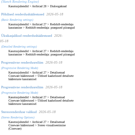
(Sketch Rendering Engine)
Kasutusjuhendid
>
Archicad 28
>
Dialoogaknad
Põhilised renderdushäälestused
2026-05-18
(Basic Rendering settings)
Kasutusjuhendid
>
Archicad 27
>
Redshift-renderdaja
kasutamine
>
Redshift-renderdaja: praegused piirangud
Üksikasjalikud renderdushäälestused
2026-
05-18
(Detailed Rendering settings)
Kasutusjuhendid
>
Archicad 27
>
Redshift-renderdaja
kasutamine
>
Redshift-renderdaja: praegused piirangud
Progressiivne renderdusrežiim
2026-05-18
(Progressive Rendering Mode)
Kasutusjuhendid
>
Archicad 27
>
Detailsemad
Cineware häälestused
>
Üldised kaalutlused detailsete
häälestuste kasutamisel
Progressiivne renderdusrežiim
2026-05-18
(Progressive Rendering Mode)
Kasutusjuhendid
>
Archicad 27
>
Detailsemad
Cineware häälestused
>
Üldised kaalutlused detailsete
häälestuste kasutamisel
Stereorenderduse valikud
2026-05-18
(Stereo Rendering Options)
Kasutusjuhendid
>
Archicad 27
>
Detailsemad
Cineware häälestused
>
Stereo visualiseerimine
(Cineware)