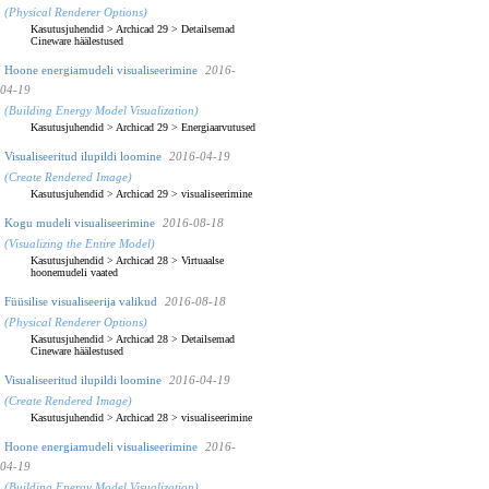
(Physical Renderer Options)
Kasutusjuhendid
>
Archicad 29
>
Detailsemad
Cineware häälestused
Hoone energiamudeli visualiseerimine
2016-
04-19
(Building Energy Model Visualization)
Kasutusjuhendid
>
Archicad 29
>
Energiaarvutused
Visualiseeritud ilupildi loomine
2016-04-19
(Create Rendered Image)
Kasutusjuhendid
>
Archicad 29
>
visualiseerimine
Kogu mudeli visualiseerimine
2016-08-18
(Visualizing the Entire Model)
Kasutusjuhendid
>
Archicad 28
>
Virtuaalse
hoonemudeli vaated
Füüsilise visualiseerija valikud
2016-08-18
(Physical Renderer Options)
Kasutusjuhendid
>
Archicad 28
>
Detailsemad
Cineware häälestused
Visualiseeritud ilupildi loomine
2016-04-19
(Create Rendered Image)
Kasutusjuhendid
>
Archicad 28
>
visualiseerimine
Hoone energiamudeli visualiseerimine
2016-
04-19
(Building Energy Model Visualization)