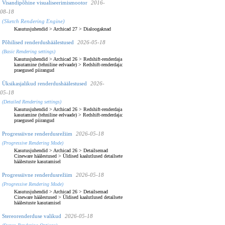
Visandipõhine visualiseerimismootor
2016-
08-18
(Sketch Rendering Engine)
Kasutusjuhendid
>
Archicad 27
>
Dialoogaknad
Põhilised renderdushäälestused
2026-05-18
(Basic Rendering settings)
Kasutusjuhendid
>
Archicad 26
>
Redshift-renderdaja
kasutamine (tehniline eelvaade)
>
Redshift-renderdaja:
praegused piirangud
Üksikasjalikud renderdushäälestused
2026-
05-18
(Detailed Rendering settings)
Kasutusjuhendid
>
Archicad 26
>
Redshift-renderdaja
kasutamine (tehniline eelvaade)
>
Redshift-renderdaja:
praegused piirangud
Progressiivne renderdusrežiim
2026-05-18
(Progressive Rendering Mode)
Kasutusjuhendid
>
Archicad 26
>
Detailsemad
Cineware häälestused
>
Üldised kaalutlused detailsete
häälestuste kasutamisel
Progressiivne renderdusrežiim
2026-05-18
(Progressive Rendering Mode)
Kasutusjuhendid
>
Archicad 26
>
Detailsemad
Cineware häälestused
>
Üldised kaalutlused detailsete
häälestuste kasutamisel
Stereorenderduse valikud
2026-05-18