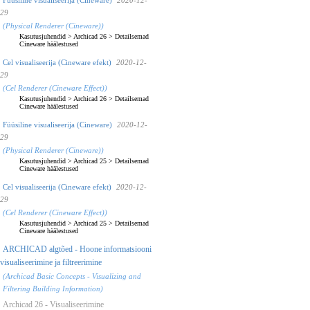
29
(Physical Renderer (Cineware))
Kasutusjuhendid
>
Archicad 26
>
Detailsemad
Cineware häälestused
Cel visualiseerija (Cineware efekt)
2020-12-
29
(Cel Renderer (Cineware Effect))
Kasutusjuhendid
>
Archicad 26
>
Detailsemad
Cineware häälestused
Füüsiline visualiseerija (Cineware)
2020-12-
29
(Physical Renderer (Cineware))
Kasutusjuhendid
>
Archicad 25
>
Detailsemad
Cineware häälestused
Cel visualiseerija (Cineware efekt)
2020-12-
29
(Cel Renderer (Cineware Effect))
Kasutusjuhendid
>
Archicad 25
>
Detailsemad
Cineware häälestused
ARCHICAD algtõed - Hoone informatsiooni
visualiseerimine ja filtreerimine
(Archicad Basic Concepts - Visualizing and
Filtering Building Information)
Archicad 26 - Visualiseerimine