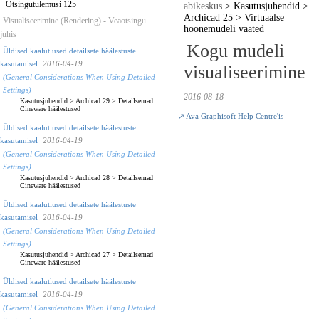
Otsingutulemusi 125
abikeskus
>
Kasutusjuhendid
>
Archicad 25
>
Virtuaalse
Visualiseerimine (Rendering) - Veaotsingu
hoonemudeli vaated
juhis
Kogu mudeli
Üldised kaalutlused detailsete häälestuste
kasutamisel
2016-04-19
visualiseerimine
(General Considerations When Using Detailed
Settings)
2016-08-18
Kasutusjuhendid
>
Archicad 29
>
Detailsemad
Cineware häälestused
↗ Ava Graphisoft Help Centre'is
Üldised kaalutlused detailsete häälestuste
kasutamisel
2016-04-19
(General Considerations When Using Detailed
Settings)
Kasutusjuhendid
>
Archicad 28
>
Detailsemad
Cineware häälestused
Üldised kaalutlused detailsete häälestuste
kasutamisel
2016-04-19
(General Considerations When Using Detailed
Settings)
Kasutusjuhendid
>
Archicad 27
>
Detailsemad
Cineware häälestused
Üldised kaalutlused detailsete häälestuste
kasutamisel
2016-04-19
(General Considerations When Using Detailed