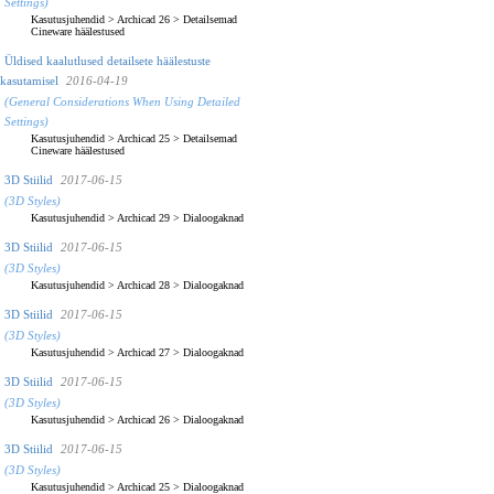
Settings)
Kasutusjuhendid
>
Archicad 26
>
Detailsemad
Cineware häälestused
Üldised kaalutlused detailsete häälestuste
kasutamisel
2016-04-19
(General Considerations When Using Detailed
Settings)
Kasutusjuhendid
>
Archicad 25
>
Detailsemad
Cineware häälestused
3D Stiilid
2017-06-15
(3D Styles)
Kasutusjuhendid
>
Archicad 29
>
Dialoogaknad
3D Stiilid
2017-06-15
(3D Styles)
Kasutusjuhendid
>
Archicad 28
>
Dialoogaknad
3D Stiilid
2017-06-15
(3D Styles)
Kasutusjuhendid
>
Archicad 27
>
Dialoogaknad
3D Stiilid
2017-06-15
(3D Styles)
Kasutusjuhendid
>
Archicad 26
>
Dialoogaknad
3D Stiilid
2017-06-15
(3D Styles)
Kasutusjuhendid
>
Archicad 25
>
Dialoogaknad