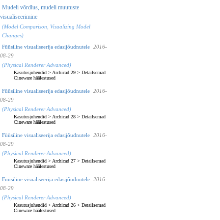
Mudeli võrdlus, mudeli muutuste
visualiseerimine
(Model Comparison, Visualizing Model
Changes)
Füüsiline visualiseerija edasijõudnutele
2016-
08-29
(Physical Renderer Advanced)
Kasutusjuhendid
>
Archicad 29
>
Detailsemad
Cineware häälestused
Füüsiline visualiseerija edasijõudnutele
2016-
08-29
(Physical Renderer Advanced)
Kasutusjuhendid
>
Archicad 28
>
Detailsemad
Cineware häälestused
Füüsiline visualiseerija edasijõudnutele
2016-
08-29
(Physical Renderer Advanced)
Kasutusjuhendid
>
Archicad 27
>
Detailsemad
Cineware häälestused
Füüsiline visualiseerija edasijõudnutele
2016-
08-29
(Physical Renderer Advanced)
Kasutusjuhendid
>
Archicad 26
>
Detailsemad
Cineware häälestused