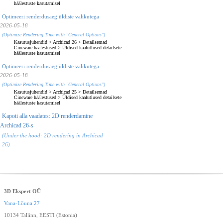
häälestuste kasutamisel
Optimeeri renderdusaeg üldiste valikutega
2026-05-18
(Optimize Rendering Time with "General Options")
Kasutusjuhendid
>
Archicad 26
>
Detailsemad
Cineware häälestused
>
Üldised kaalutlused detailsete
häälestuste kasutamisel
Optimeeri renderdusaeg üldiste valikutega
2026-05-18
(Optimize Rendering Time with "General Options")
Kasutusjuhendid
>
Archicad 25
>
Detailsemad
Cineware häälestused
>
Üldised kaalutlused detailsete
häälestuste kasutamisel
Kapoti alla vaadates: 2D renderdamine
Archicad 26-s
(Under the hood: 2D rendering in Archicad
26)
3D Ekspert OÜ
Vana-Lõuna 27
10134 Tallinn, EESTI (Estonia)