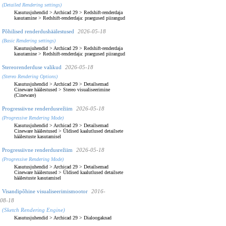
(Detailed Rendering settings)
Kasutusjuhendid
>
Archicad 29
>
Redshift-renderdaja
kasutamine
>
Redshift-renderdaja: praegused piirangud
Põhilised renderdushäälestused
2026-05-18
(Basic Rendering settings)
Kasutusjuhendid
>
Archicad 29
>
Redshift-renderdaja
kasutamine
>
Redshift-renderdaja: praegused piirangud
Stereorenderduse valikud
2026-05-18
(Stereo Rendering Options)
Kasutusjuhendid
>
Archicad 29
>
Detailsemad
Cineware häälestused
>
Stereo visualiseerimine
(Cineware)
Progressiivne renderdusrežiim
2026-05-18
(Progressive Rendering Mode)
Kasutusjuhendid
>
Archicad 29
>
Detailsemad
Cineware häälestused
>
Üldised kaalutlused detailsete
häälestuste kasutamisel
Progressiivne renderdusrežiim
2026-05-18
(Progressive Rendering Mode)
Kasutusjuhendid
>
Archicad 29
>
Detailsemad
Cineware häälestused
>
Üldised kaalutlused detailsete
häälestuste kasutamisel
Visandipõhine visualiseerimismootor
2016-
08-18
(Sketch Rendering Engine)
Kasutusjuhendid
>
Archicad 29
>
Dialoogaknad