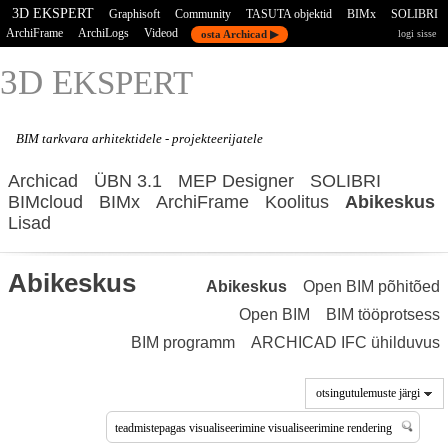
3D EKSPERT
Graphisoft
Community
TASUTA objektid
BIMx
SOLIBRI
ArchiFrame
ArchiLogs
Videod
osta Archicad ▶
logi sisse
3D E
KSPERT
BIM tarkvara
arhitektidele - projekteerijatele
Archicad
ÜBN 3.1
MEP Designer
SOLIBRI
BIMcloud
BIMx
ArchiFrame
Koolitus
Abikeskus
Lisad
Abikeskus
Abikeskus
Open BIM põhitõed
Open BIM
BIM tööprotsess
BIM programm
ARCHICAD IFC ühilduvus
otsingutulemuste järgi