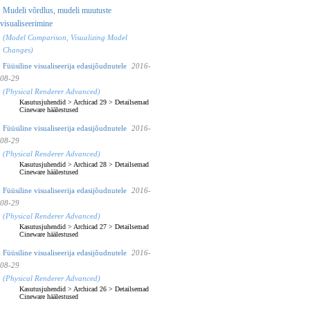
Mudeli võrdlus, mudeli muutuste
visualiseerimine
(Model Comparison, Visualizing Model
Changes)
Füüsiline visualiseerija edasijõudnutele
2016-
08-29
(Physical Renderer Advanced)
Kasutusjuhendid
>
Archicad 29
>
Detailsemad
Cineware häälestused
Füüsiline visualiseerija edasijõudnutele
2016-
08-29
(Physical Renderer Advanced)
Kasutusjuhendid
>
Archicad 28
>
Detailsemad
Cineware häälestused
Füüsiline visualiseerija edasijõudnutele
2016-
08-29
(Physical Renderer Advanced)
Kasutusjuhendid
>
Archicad 27
>
Detailsemad
Cineware häälestused
Füüsiline visualiseerija edasijõudnutele
2016-
08-29
(Physical Renderer Advanced)
Kasutusjuhendid
>
Archicad 26
>
Detailsemad
Cineware häälestused