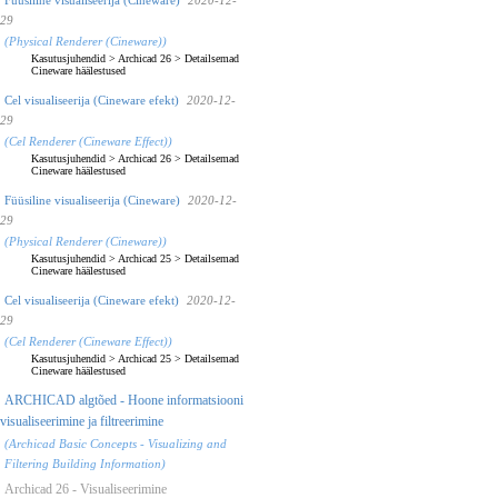
29
(Physical Renderer (Cineware))
Kasutusjuhendid
>
Archicad 26
>
Detailsemad
Cineware häälestused
Cel visualiseerija (Cineware efekt)
2020-12-
29
(Cel Renderer (Cineware Effect))
Kasutusjuhendid
>
Archicad 26
>
Detailsemad
Cineware häälestused
Füüsiline visualiseerija (Cineware)
2020-12-
29
(Physical Renderer (Cineware))
Kasutusjuhendid
>
Archicad 25
>
Detailsemad
Cineware häälestused
Cel visualiseerija (Cineware efekt)
2020-12-
29
(Cel Renderer (Cineware Effect))
Kasutusjuhendid
>
Archicad 25
>
Detailsemad
Cineware häälestused
ARCHICAD algtõed - Hoone informatsiooni
visualiseerimine ja filtreerimine
(Archicad Basic Concepts - Visualizing and
Filtering Building Information)
Archicad 26 - Visualiseerimine