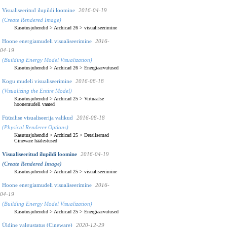
Visualiseeritud ilupildi loomine
2016-04-19
(Create Rendered Image)
Kasutusjuhendid
>
Archicad 26
>
visualiseerimine
Hoone energiamudeli visualiseerimine
2016-
04-19
(Building Energy Model Visualization)
Kasutusjuhendid
>
Archicad 26
>
Energiaarvutused
Kogu mudeli visualiseerimine
2016-08-18
(Visualizing the Entire Model)
Kasutusjuhendid
>
Archicad 25
>
Virtuaalse
hoonemudeli vaated
Füüsilise visualiseerija valikud
2016-08-18
(Physical Renderer Options)
Kasutusjuhendid
>
Archicad 25
>
Detailsemad
Cineware häälestused
Visualiseeritud ilupildi loomine
2016-04-19
(Create Rendered Image)
Kasutusjuhendid
>
Archicad 25
>
visualiseerimine
Hoone energiamudeli visualiseerimine
2016-
04-19
(Building Energy Model Visualization)
Kasutusjuhendid
>
Archicad 25
>
Energiaarvutused
Üldine valgustatus (Cineware)
2020-12-29