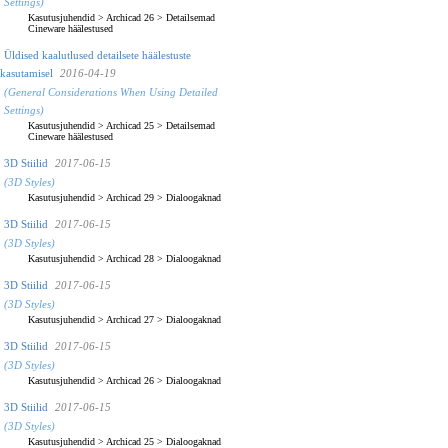
Settings)
Kasutusjuhendid
>
Archicad 26
>
Detailsemad
Cineware häälestused
Üldised kaalutlused detailsete häälestuste
kasutamisel
2016-04-19
(General Considerations When Using Detailed
Settings)
Kasutusjuhendid
>
Archicad 25
>
Detailsemad
Cineware häälestused
3D Stiilid
2017-06-15
(3D Styles)
Kasutusjuhendid
>
Archicad 29
>
Dialoogaknad
3D Stiilid
2017-06-15
(3D Styles)
Kasutusjuhendid
>
Archicad 28
>
Dialoogaknad
3D Stiilid
2017-06-15
(3D Styles)
Kasutusjuhendid
>
Archicad 27
>
Dialoogaknad
3D Stiilid
2017-06-15
(3D Styles)
Kasutusjuhendid
>
Archicad 26
>
Dialoogaknad
3D Stiilid
2017-06-15
(3D Styles)
Kasutusjuhendid
>
Archicad 25
>
Dialoogaknad