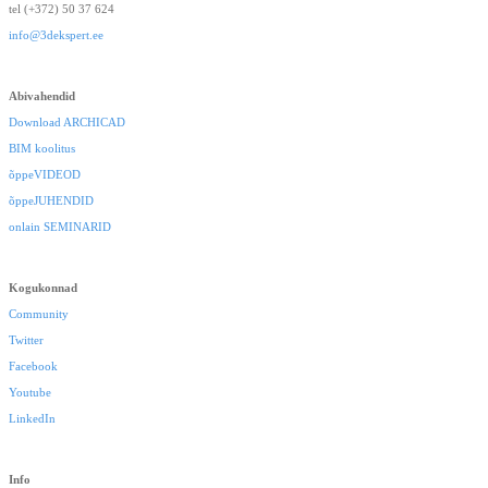
tel (+372) 50 37 624
info@3dekspert.ee
Abivahendid
Download ARCHICAD
BIM koolitus
õppeVIDEOD
õppeJUHENDID
onlain SEMINARID
Kogukonnad
Community
Twitter
Facebook
Youtube
LinkedIn
Info