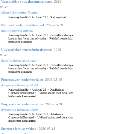
Visandipõhine visualiseerimismootor
2016-
08-18
(Sketch Rendering Engine)
Kasutusjuhendid
>
Archicad 27
>
Dialoogaknad
Põhilised renderdushäälestused
2026-05-18
(Basic Rendering settings)
Kasutusjuhendid
>
Archicad 26
>
Redshift-renderdaja
kasutamine (tehniline eelvaade)
>
Redshift-renderdaja:
praegused piirangud
Üksikasjalikud renderdushäälestused
2026-
05-18
(Detailed Rendering settings)
Kasutusjuhendid
>
Archicad 26
>
Redshift-renderdaja
kasutamine (tehniline eelvaade)
>
Redshift-renderdaja:
praegused piirangud
Progressiivne renderdusrežiim
2026-05-18
(Progressive Rendering Mode)
Kasutusjuhendid
>
Archicad 26
>
Detailsemad
Cineware häälestused
>
Üldised kaalutlused detailsete
häälestuste kasutamisel
Progressiivne renderdusrežiim
2026-05-18
(Progressive Rendering Mode)
Kasutusjuhendid
>
Archicad 26
>
Detailsemad
Cineware häälestused
>
Üldised kaalutlused detailsete
häälestuste kasutamisel
Stereorenderduse valikud
2026-05-18