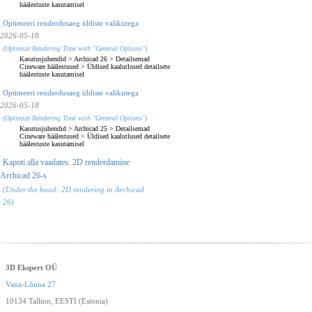
häälestuste kasutamisel
Optimeeri renderdusaeg üldiste valikutega
2026-05-18
(Optimize Rendering Time with "General Options")
Kasutusjuhendid
>
Archicad 26
>
Detailsemad
Cineware häälestused
>
Üldised kaalutlused detailsete
häälestuste kasutamisel
Optimeeri renderdusaeg üldiste valikutega
2026-05-18
(Optimize Rendering Time with "General Options")
Kasutusjuhendid
>
Archicad 25
>
Detailsemad
Cineware häälestused
>
Üldised kaalutlused detailsete
häälestuste kasutamisel
Kapoti alla vaadates: 2D renderdamine
Archicad 26-s
(Under the hood: 2D rendering in Archicad
26)
3D Ekspert OÜ
Vana-Lõuna 27
10134 Tallinn, EESTI (Estonia)