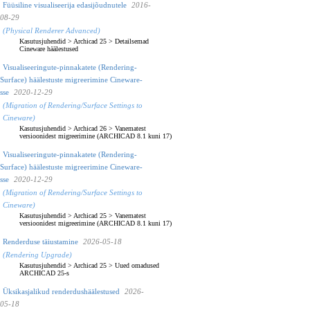
Füüsiline visualiseerija edasijõudnutele
2016-
08-29
(Physical Renderer Advanced)
Kasutusjuhendid
>
Archicad 25
>
Detailsemad
Cineware häälestused
Visualiseeringute-pinnakatete (Rendering-
Surface) häälestuste migreerimine Cineware-
sse
2020-12-29
(Migration of Rendering/Surface Settings to
Cineware)
Kasutusjuhendid
>
Archicad 26
>
Vanematest
versioonidest migreerimine (ARCHICAD 8.1 kuni 17)
Visualiseeringute-pinnakatete (Rendering-
Surface) häälestuste migreerimine Cineware-
sse
2020-12-29
(Migration of Rendering/Surface Settings to
Cineware)
Kasutusjuhendid
>
Archicad 25
>
Vanematest
versioonidest migreerimine (ARCHICAD 8.1 kuni 17)
Renderduse täiustamine
2026-05-18
(Rendering Upgrade)
Kasutusjuhendid
>
Archicad 25
>
Uued omadused
ARCHICAD 25-s
Üksikasjalikud renderdushäälestused
2026-
05-18