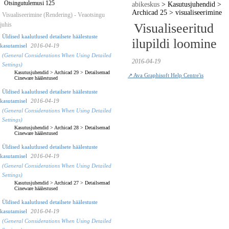
Otsingutulemusi 125
abikeskus
>
Kasutusjuhendid
>
Archicad 25
>
visualiseerimine
Visualiseerimine (Rendering) - Veaotsingu
juhis
Visualiseeritud
Üldised kaalutlused detailsete häälestuste
ilupildi loomine
kasutamisel
2016-04-19
(General Considerations When Using Detailed
2016-04-19
Settings)
Kasutusjuhendid
>
Archicad 29
>
Detailsemad
↗ Ava Graphisoft Help Centre'is
Cineware häälestused
Üldised kaalutlused detailsete häälestuste
kasutamisel
2016-04-19
(General Considerations When Using Detailed
Settings)
Kasutusjuhendid
>
Archicad 28
>
Detailsemad
Cineware häälestused
Üldised kaalutlused detailsete häälestuste
kasutamisel
2016-04-19
(General Considerations When Using Detailed
Settings)
Kasutusjuhendid
>
Archicad 27
>
Detailsemad
Cineware häälestused
Üldised kaalutlused detailsete häälestuste
kasutamisel
2016-04-19
(General Considerations When Using Detailed