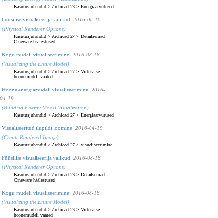
Kasutusjuhendid
>
Archicad 28
>
Energiaarvutused
Füüsilise visualiseerija valikud
2016-08-18
(Physical Renderer Options)
Kasutusjuhendid
>
Archicad 27
>
Detailsemad
Cineware häälestused
Kogu mudeli visualiseerimine
2016-08-18
(Visualizing the Entire Model)
Kasutusjuhendid
>
Archicad 27
>
Virtuaalse
hoonemudeli vaated
Hoone energiamudeli visualiseerimine
2016-
04-19
(Building Energy Model Visualization)
Kasutusjuhendid
>
Archicad 27
>
Energiaarvutused
Visualiseeritud ilupildi loomine
2016-04-19
(Create Rendered Image)
Kasutusjuhendid
>
Archicad 27
>
visualiseerimine
Füüsilise visualiseerija valikud
2016-08-18
(Physical Renderer Options)
Kasutusjuhendid
>
Archicad 26
>
Detailsemad
Cineware häälestused
Kogu mudeli visualiseerimine
2016-08-18
(Visualizing the Entire Model)
Kasutusjuhendid
>
Archicad 26
>
Virtuaalse
hoonemudeli vaated