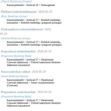
(Sketch Rendering Engine)
Kasutusjuhendid
>
Archicad 28
>
Dialoogaknad
Põhilised renderdushäälestused
2026-05-18
(Basic Rendering settings)
Kasutusjuhendid
>
Archicad 27
>
Redshift-renderdaja
kasutamine
>
Redshift-renderdaja: praegused piirangud
Üksikasjalikud renderdushäälestused
2026-
05-18
(Detailed Rendering settings)
Kasutusjuhendid
>
Archicad 27
>
Redshift-renderdaja
kasutamine
>
Redshift-renderdaja: praegused piirangud
Progressiivne renderdusrežiim
2026-05-18
(Progressive Rendering Mode)
Kasutusjuhendid
>
Archicad 27
>
Detailsemad
Cineware häälestused
>
Üldised kaalutlused detailsete
häälestuste kasutamisel
Stereorenderduse valikud
2026-05-18
(Stereo Rendering Options)
Kasutusjuhendid
>
Archicad 27
>
Detailsemad
Cineware häälestused
>
Stereo visualiseerimine
(Cineware)
Progressiivne renderdusrežiim
2026-05-18
(Progressive Rendering Mode)
Kasutusjuhendid
>
Archicad 27
>
Detailsemad
Cineware häälestused
>
Üldised kaalutlused detailsete
häälestuste kasutamisel