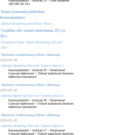
Kasutusjuhendid
>
Archicad 29
>
Uued omadused
ARCHICAD 29-s
Käsitsi joonistatud pildiefektid
korruseplaanidest
(Sketch Rendering from Floor Plan)
Graafiline stiil: visandi renderdamine 2D-s ja
3D-s
(Graphical Style: Sketch Rendering 2D and
3D)
Optimeeri renderdusaeg üldiste valikutega
2026-05-18
(Optimize Rendering Time with "General Options")
Kasutusjuhendid
>
Archicad 29
>
Detailsemad
Cineware häälestused
>
Üldised kaalutlused detailsete
häälestuste kasutamisel
Optimeeri renderdusaeg üldiste valikutega
2026-05-18
(Optimize Rendering Time with "General Options")
Kasutusjuhendid
>
Archicad 28
>
Detailsemad
Cineware häälestused
>
Üldised kaalutlused detailsete
häälestuste kasutamisel
Optimeeri renderdusaeg üldiste valikutega
2026-05-18
(Optimize Rendering Time with "General Options")
Kasutusjuhendid
>
Archicad 27
>
Detailsemad
Cineware häälestused
>
Üldised kaalutlused detailsete