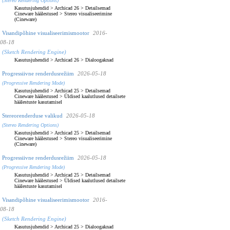
(Stereo Rendering Options)
Kasutusjuhendid
>
Archicad 26
>
Detailsemad
Cineware häälestused
>
Stereo visualiseerimine
(Cineware)
Visandipõhine visualiseerimismootor
2016-
08-18
(Sketch Rendering Engine)
Kasutusjuhendid
>
Archicad 26
>
Dialoogaknad
Progressiivne renderdusrežiim
2026-05-18
(Progressive Rendering Mode)
Kasutusjuhendid
>
Archicad 25
>
Detailsemad
Cineware häälestused
>
Üldised kaalutlused detailsete
häälestuste kasutamisel
Stereorenderduse valikud
2026-05-18
(Stereo Rendering Options)
Kasutusjuhendid
>
Archicad 25
>
Detailsemad
Cineware häälestused
>
Stereo visualiseerimine
(Cineware)
Progressiivne renderdusrežiim
2026-05-18
(Progressive Rendering Mode)
Kasutusjuhendid
>
Archicad 25
>
Detailsemad
Cineware häälestused
>
Üldised kaalutlused detailsete
häälestuste kasutamisel
Visandipõhine visualiseerimismootor
2016-
08-18
(Sketch Rendering Engine)
Kasutusjuhendid
>
Archicad 25
>
Dialoogaknad