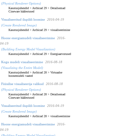
(Physical Renderer Options)
Kasutusjuhendid
>
Archicad 29
>
Detailsemad
Cineware häälestused
Visualiseeritud ilupildi loomine
2016-04-19
(Create Rendered Image)
Kasutusjuhendid
>
Archicad 29
>
visualiseerimine
Hoone energiamudeli visualiseerimine
2016-
04-19
(Building Energy Model Visualization)
Kasutusjuhendid
>
Archicad 29
>
Energiaarvutused
Kogu mudeli visualiseerimine
2016-08-18
(Visualizing the Entire Model)
Kasutusjuhendid
>
Archicad 28
>
Virtuaalse
hoonemudeli vaated
Füüsilise visualiseerija valikud
2016-08-18
(Physical Renderer Options)
Kasutusjuhendid
>
Archicad 28
>
Detailsemad
Cineware häälestused
Visualiseeritud ilupildi loomine
2016-04-19
(Create Rendered Image)
Kasutusjuhendid
>
Archicad 28
>
visualiseerimine
Hoone energiamudeli visualiseerimine
2016-
04-19
(Building Energy Model Visualization)