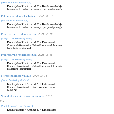
(Detailed Rendering settings)
Kasutusjuhendid
>
Archicad 29
>
Redshift-renderdaja
kasutamine
>
Redshift-renderdaja: praegused piirangud
Põhilised renderdushäälestused
2026-05-18
(Basic Rendering settings)
Kasutusjuhendid
>
Archicad 29
>
Redshift-renderdaja
kasutamine
>
Redshift-renderdaja: praegused piirangud
Progressiivne renderdusrežiim
2026-05-18
(Progressive Rendering Mode)
Kasutusjuhendid
>
Archicad 29
>
Detailsemad
Cineware häälestused
>
Üldised kaalutlused detailsete
häälestuste kasutamisel
Progressiivne renderdusrežiim
2026-05-18
(Progressive Rendering Mode)
Kasutusjuhendid
>
Archicad 29
>
Detailsemad
Cineware häälestused
>
Üldised kaalutlused detailsete
häälestuste kasutamisel
Stereorenderduse valikud
2026-05-18
(Stereo Rendering Options)
Kasutusjuhendid
>
Archicad 29
>
Detailsemad
Cineware häälestused
>
Stereo visualiseerimine
(Cineware)
Visandipõhine visualiseerimismootor
2016-
08-18
(Sketch Rendering Engine)
Kasutusjuhendid
>
Archicad 29
>
Dialoogaknad