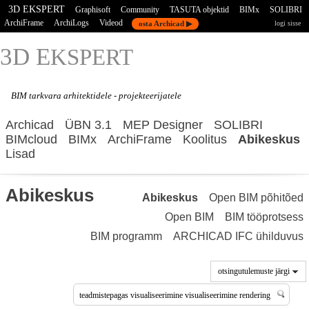
3D EKSPERT
Graphisoft
Community
TASUTA objektid
BIMx
SOLIBRI
ArchiFrame
ArchiLogs
Videod
osta Archicad ▶
logi sisse
3D E
KSPERT
BIM tarkvara
arhitektidele - projekteerijatele
Archicad
ÜBN 3.1
MEP Designer
SOLIBRI
BIMcloud
BIMx
ArchiFrame
Koolitus
Abikeskus
Lisad
Abikeskus
Abikeskus
Open BIM põhitõed
Open BIM
BIM tööprotsess
BIM programm
ARCHICAD IFC ühilduvus
otsingutulemuste järgi