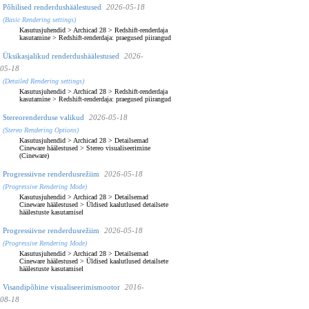
Põhilised renderdushäälestused
2026-05-18
(Basic Rendering settings)
Kasutusjuhendid
>
Archicad 28
>
Redshift-renderdaja
kasutamine
>
Redshift-renderdaja: praegused piirangud
Üksikasjalikud renderdushäälestused
2026-
05-18
(Detailed Rendering settings)
Kasutusjuhendid
>
Archicad 28
>
Redshift-renderdaja
kasutamine
>
Redshift-renderdaja: praegused piirangud
Stereorenderduse valikud
2026-05-18
(Stereo Rendering Options)
Kasutusjuhendid
>
Archicad 28
>
Detailsemad
Cineware häälestused
>
Stereo visualiseerimine
(Cineware)
Progressiivne renderdusrežiim
2026-05-18
(Progressive Rendering Mode)
Kasutusjuhendid
>
Archicad 28
>
Detailsemad
Cineware häälestused
>
Üldised kaalutlused detailsete
häälestuste kasutamisel
Progressiivne renderdusrežiim
2026-05-18
(Progressive Rendering Mode)
Kasutusjuhendid
>
Archicad 28
>
Detailsemad
Cineware häälestused
>
Üldised kaalutlused detailsete
häälestuste kasutamisel
Visandipõhine visualiseerimismootor
2016-
08-18