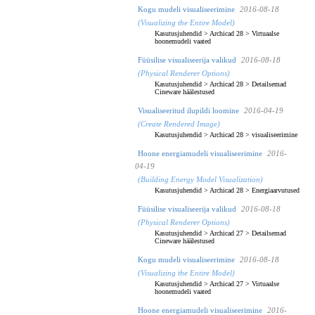
Kogu mudeli visualiseerimine
2016-08-18
(Visualizing the Entire Model)
Kasutusjuhendid
>
Archicad 28
>
Virtuaalse
hoonemudeli vaated
Füüsilise visualiseerija valikud
2016-08-18
(Physical Renderer Options)
Kasutusjuhendid
>
Archicad 28
>
Detailsemad
Cineware häälestused
Visualiseeritud ilupildi loomine
2016-04-19
(Create Rendered Image)
Kasutusjuhendid
>
Archicad 28
>
visualiseerimine
Hoone energiamudeli visualiseerimine
2016-
04-19
(Building Energy Model Visualization)
Kasutusjuhendid
>
Archicad 28
>
Energiaarvutused
Füüsilise visualiseerija valikud
2016-08-18
(Physical Renderer Options)
Kasutusjuhendid
>
Archicad 27
>
Detailsemad
Cineware häälestused
Kogu mudeli visualiseerimine
2016-08-18
(Visualizing the Entire Model)
Kasutusjuhendid
>
Archicad 27
>
Virtuaalse
hoonemudeli vaated
Hoone energiamudeli visualiseerimine
2016-