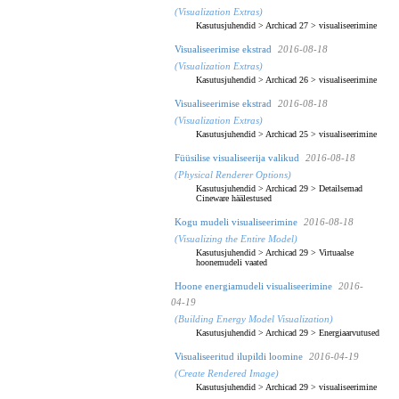
(Visualization Extras)
Kasutusjuhendid
>
Archicad 27
>
visualiseerimine
Visualiseerimise ekstrad
2016-08-18
(Visualization Extras)
Kasutusjuhendid
>
Archicad 26
>
visualiseerimine
Visualiseerimise ekstrad
2016-08-18
(Visualization Extras)
Kasutusjuhendid
>
Archicad 25
>
visualiseerimine
Füüsilise visualiseerija valikud
2016-08-18
(Physical Renderer Options)
Kasutusjuhendid
>
Archicad 29
>
Detailsemad
Cineware häälestused
Kogu mudeli visualiseerimine
2016-08-18
(Visualizing the Entire Model)
Kasutusjuhendid
>
Archicad 29
>
Virtuaalse
hoonemudeli vaated
Hoone energiamudeli visualiseerimine
2016-
04-19
(Building Energy Model Visualization)
Kasutusjuhendid
>
Archicad 29
>
Energiaarvutused
Visualiseeritud ilupildi loomine
2016-04-19
(Create Rendered Image)
Kasutusjuhendid
>
Archicad 29
>
visualiseerimine