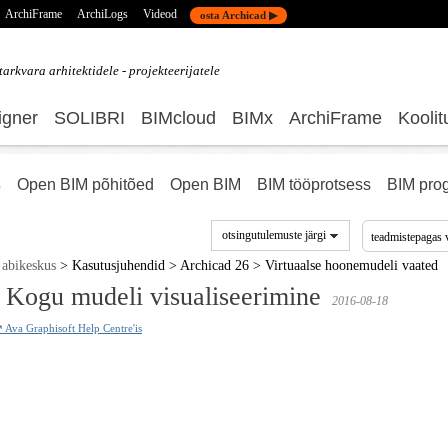
ArchiFrame
ArchiLogs
Videod
osta Archicad ▶
tarkvara
arhitektidele - projekteerijatele
gner
SOLIBRI
BIMcloud
BIMx
ArchiFrame
Koolit
s
Open BIM põhitõed
Open BIM
BIM tööprotsess
BIM pro
otsingutulemuste järgi
abikeskus
>
Kasutusjuhendid
>
Archicad 26
>
Virtuaalse hoonemudeli vaated
Kogu mudeli visualiseerimine
2016-08-18
 Ava Graphisoft Help Centre'is