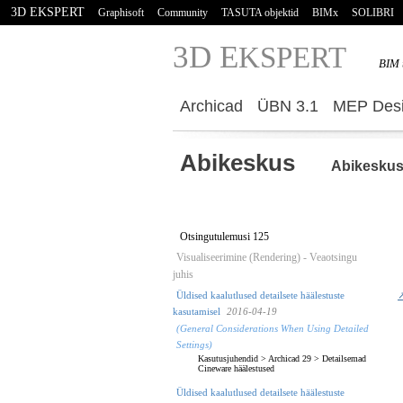
3D EKSPERT
Graphisoft
Community
TASUTA objektid
BIMx
SOLIBRI
3D E
KSPERT
BIM 
Archicad
ÜBN 3.1
MEP Desi
Abikeskus
Abikesku
Otsingutulemusi 125
Visualiseerimine (Rendering) - Veaotsingu
juhis
Üldised kaalutlused detailsete häälestuste
↗
kasutamisel
2016-04-19
(General Considerations When Using Detailed
Settings)
Kasutusjuhendid
>
Archicad 29
>
Detailsemad
Cineware häälestused
Üldised kaalutlused detailsete häälestuste