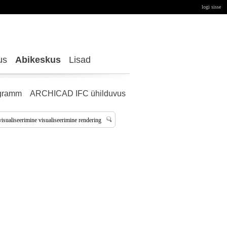
logi sisse
us
Abikeskus
Lisad
gramm
ARCHICAD IFC ühilduvus