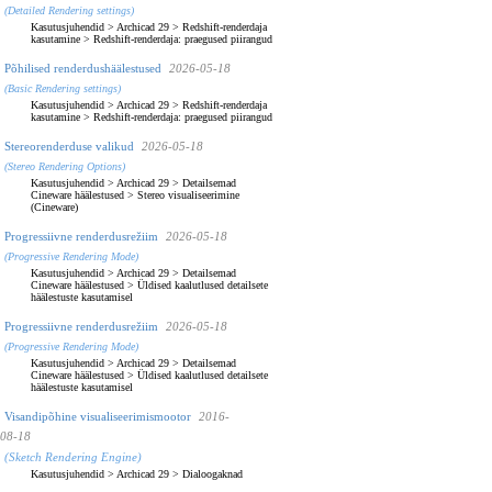
(Detailed Rendering settings)
Kasutusjuhendid
>
Archicad 29
>
Redshift-renderdaja
kasutamine
>
Redshift-renderdaja: praegused piirangud
Põhilised renderdushäälestused
2026-05-18
(Basic Rendering settings)
Kasutusjuhendid
>
Archicad 29
>
Redshift-renderdaja
kasutamine
>
Redshift-renderdaja: praegused piirangud
Stereorenderduse valikud
2026-05-18
(Stereo Rendering Options)
Kasutusjuhendid
>
Archicad 29
>
Detailsemad
Cineware häälestused
>
Stereo visualiseerimine
(Cineware)
Progressiivne renderdusrežiim
2026-05-18
(Progressive Rendering Mode)
Kasutusjuhendid
>
Archicad 29
>
Detailsemad
Cineware häälestused
>
Üldised kaalutlused detailsete
häälestuste kasutamisel
Progressiivne renderdusrežiim
2026-05-18
(Progressive Rendering Mode)
Kasutusjuhendid
>
Archicad 29
>
Detailsemad
Cineware häälestused
>
Üldised kaalutlused detailsete
häälestuste kasutamisel
Visandipõhine visualiseerimismootor
2016-
08-18
(Sketch Rendering Engine)
Kasutusjuhendid
>
Archicad 29
>
Dialoogaknad