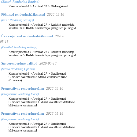
(Sketch Rendering Engine)
Kasutusjuhendid
>
Archicad 28
>
Dialoogaknad
Põhilised renderdushäälestused
2026-05-18
(Basic Rendering settings)
Kasutusjuhendid
>
Archicad 27
>
Redshift-renderdaja
kasutamine
>
Redshift-renderdaja: praegused piirangud
Üksikasjalikud renderdushäälestused
2026-
05-18
(Detailed Rendering settings)
Kasutusjuhendid
>
Archicad 27
>
Redshift-renderdaja
kasutamine
>
Redshift-renderdaja: praegused piirangud
Stereorenderduse valikud
2026-05-18
(Stereo Rendering Options)
Kasutusjuhendid
>
Archicad 27
>
Detailsemad
Cineware häälestused
>
Stereo visualiseerimine
(Cineware)
Progressiivne renderdusrežiim
2026-05-18
(Progressive Rendering Mode)
Kasutusjuhendid
>
Archicad 27
>
Detailsemad
Cineware häälestused
>
Üldised kaalutlused detailsete
häälestuste kasutamisel
Progressiivne renderdusrežiim
2026-05-18
(Progressive Rendering Mode)
Kasutusjuhendid
>
Archicad 27
>
Detailsemad
Cineware häälestused
>
Üldised kaalutlused detailsete
häälestuste kasutamisel