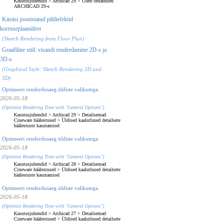
Kasutusjuhendid
>
Archicad 29
>
Uued omadused
ARCHICAD 29-s
Käsitsi joonistatud pildiefektid
korruseplaanidest
(Sketch Rendering from Floor Plan)
Graafiline stiil: visandi renderdamine 2D-s ja
3D-s
(Graphical Style: Sketch Rendering 2D and
3D)
Optimeeri renderdusaeg üldiste valikutega
2026-05-18
(Optimize Rendering Time with "General Options")
Kasutusjuhendid
>
Archicad 29
>
Detailsemad
Cineware häälestused
>
Üldised kaalutlused detailsete
häälestuste kasutamisel
Optimeeri renderdusaeg üldiste valikutega
2026-05-18
(Optimize Rendering Time with "General Options")
Kasutusjuhendid
>
Archicad 28
>
Detailsemad
Cineware häälestused
>
Üldised kaalutlused detailsete
häälestuste kasutamisel
Optimeeri renderdusaeg üldiste valikutega
2026-05-18
(Optimize Rendering Time with "General Options")
Kasutusjuhendid
>
Archicad 27
>
Detailsemad
Cineware häälestused
>
Üldised kaalutlused detailsete