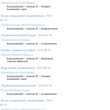
(Visualizing the Entire Model)
Kasutusjuhendid
>
Archicad 29
>
Virtuaalse
hoonemudeli vaated
Hoone energiamudeli visualiseerimine
2016-
04-19
(Building Energy Model Visualization)
Kasutusjuhendid
>
Archicad 29
>
Energiaarvutused
Visualiseeritud ilupildi loomine
2016-04-19
(Create Rendered Image)
Kasutusjuhendid
>
Archicad 29
>
visualiseerimine
Füüsilise visualiseerija valikud
2016-08-18
(Physical Renderer Options)
Kasutusjuhendid
>
Archicad 28
>
Detailsemad
Cineware häälestused
Kogu mudeli visualiseerimine
2016-08-18
(Visualizing the Entire Model)
Kasutusjuhendid
>
Archicad 28
>
Virtuaalse
hoonemudeli vaated
Visualiseeritud ilupildi loomine
2016-04-19
(Create Rendered Image)
Kasutusjuhendid
>
Archicad 28
>
visualiseerimine
Hoone energiamudeli visualiseerimine
2016-
04-19
(Building Energy Model Visualization)