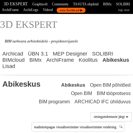
3D EKSPERT
Graphisoft
Community
TASUTA objektid
BIMx
SOLIBRI
ArchiFrame
ArchiLogs
Videod
osta Archicad ▶
logi sisse
3D E
KSPERT
BIM tarkvara
arhitektidele - projekteerijatele
Archicad
ÜBN 3.1
MEP Designer
SOLIBRI
BIMcloud
BIMx
ArchiFrame
Koolitus
Abikeskus
Lisad
Abikeskus
Abikeskus
Open BIM põhitõed
Open BIM
BIM tööprotsess
BIM programm
ARCHICAD IFC ühilduvus
otsingutulemuste järgi