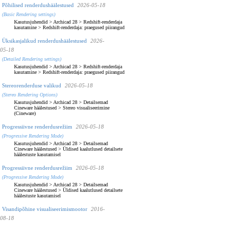
Põhilised renderdushäälestused
2026-05-18
(Basic Rendering settings)
Kasutusjuhendid
>
Archicad 28
>
Redshift-renderdaja
kasutamine
>
Redshift-renderdaja: praegused piirangud
Üksikasjalikud renderdushäälestused
2026-
05-18
(Detailed Rendering settings)
Kasutusjuhendid
>
Archicad 28
>
Redshift-renderdaja
kasutamine
>
Redshift-renderdaja: praegused piirangud
Stereorenderduse valikud
2026-05-18
(Stereo Rendering Options)
Kasutusjuhendid
>
Archicad 28
>
Detailsemad
Cineware häälestused
>
Stereo visualiseerimine
(Cineware)
Progressiivne renderdusrežiim
2026-05-18
(Progressive Rendering Mode)
Kasutusjuhendid
>
Archicad 28
>
Detailsemad
Cineware häälestused
>
Üldised kaalutlused detailsete
häälestuste kasutamisel
Progressiivne renderdusrežiim
2026-05-18
(Progressive Rendering Mode)
Kasutusjuhendid
>
Archicad 28
>
Detailsemad
Cineware häälestused
>
Üldised kaalutlused detailsete
häälestuste kasutamisel
Visandipõhine visualiseerimismootor
2016-
08-18