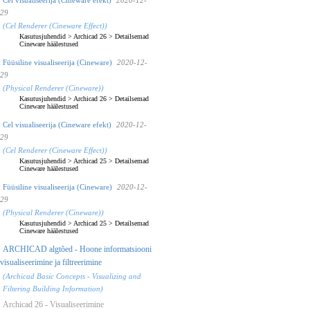
29
(Cel Renderer (Cineware Effect))
Kasutusjuhendid
>
Archicad 26
>
Detailsemad
Cineware häälestused
Füüsiline visualiseerija (Cineware)
2020-12-
29
(Physical Renderer (Cineware))
Kasutusjuhendid
>
Archicad 26
>
Detailsemad
Cineware häälestused
Cel visualiseerija (Cineware efekt)
2020-12-
29
(Cel Renderer (Cineware Effect))
Kasutusjuhendid
>
Archicad 25
>
Detailsemad
Cineware häälestused
Füüsiline visualiseerija (Cineware)
2020-12-
29
(Physical Renderer (Cineware))
Kasutusjuhendid
>
Archicad 25
>
Detailsemad
Cineware häälestused
ARCHICAD algtõed - Hoone informatsiooni
visualiseerimine ja filtreerimine
(Archicad Basic Concepts - Visualizing and
Filtering Building Information)
Archicad 26 - Visualiseerimine