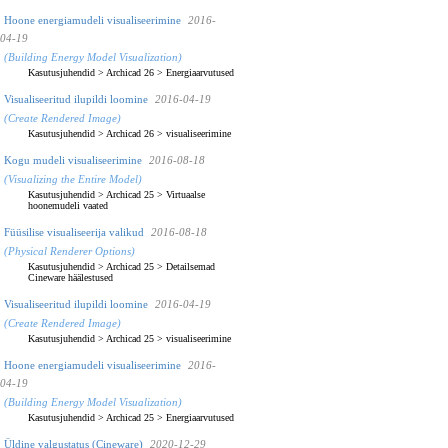
Hoone energiamudeli visualiseerimine
2016-
04-19
(Building Energy Model Visualization)
Kasutusjuhendid
>
Archicad 26
>
Energiaarvutused
Visualiseeritud ilupildi loomine
2016-04-19
(Create Rendered Image)
Kasutusjuhendid
>
Archicad 26
>
visualiseerimine
Kogu mudeli visualiseerimine
2016-08-18
(Visualizing the Entire Model)
Kasutusjuhendid
>
Archicad 25
>
Virtuaalse
hoonemudeli vaated
Füüsilise visualiseerija valikud
2016-08-18
(Physical Renderer Options)
Kasutusjuhendid
>
Archicad 25
>
Detailsemad
Cineware häälestused
Visualiseeritud ilupildi loomine
2016-04-19
(Create Rendered Image)
Kasutusjuhendid
>
Archicad 25
>
visualiseerimine
Hoone energiamudeli visualiseerimine
2016-
04-19
(Building Energy Model Visualization)
Kasutusjuhendid
>
Archicad 25
>
Energiaarvutused
Üldine valgustatus (Cineware)
2020-12-29