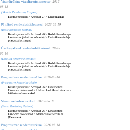
Visandipõhine visualiseerimismootor
2016-
08-18
(Sketch Rendering Engine)
Kasutusjuhendid
>
Archicad 27
>
Dialoogaknad
Põhilised renderdushäälestused
2026-05-18
(Basic Rendering settings)
Kasutusjuhendid
>
Archicad 26
>
Redshift-renderdaja
kasutamine (tehniline eelvaade)
>
Redshift-renderdaja:
praegused piirangud
Üksikasjalikud renderdushäälestused
2026-
05-18
(Detailed Rendering settings)
Kasutusjuhendid
>
Archicad 26
>
Redshift-renderdaja
kasutamine (tehniline eelvaade)
>
Redshift-renderdaja:
praegused piirangud
Progressiivne renderdusrežiim
2026-05-18
(Progressive Rendering Mode)
Kasutusjuhendid
>
Archicad 26
>
Detailsemad
Cineware häälestused
>
Üldised kaalutlused detailsete
häälestuste kasutamisel
Stereorenderduse valikud
2026-05-18
(Stereo Rendering Options)
Kasutusjuhendid
>
Archicad 26
>
Detailsemad
Cineware häälestused
>
Stereo visualiseerimine
(Cineware)
Progressiivne renderdusrežiim
2026-05-18