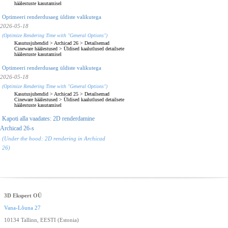
häälestuste kasutamisel
Optimeeri renderdusaeg üldiste valikutega
2026-05-18
(Optimize Rendering Time with "General Options")
Kasutusjuhendid
>
Archicad 26
>
Detailsemad
Cineware häälestused
>
Üldised kaalutlused detailsete
häälestuste kasutamisel
Optimeeri renderdusaeg üldiste valikutega
2026-05-18
(Optimize Rendering Time with "General Options")
Kasutusjuhendid
>
Archicad 25
>
Detailsemad
Cineware häälestused
>
Üldised kaalutlused detailsete
häälestuste kasutamisel
Kapoti alla vaadates: 2D renderdamine
Archicad 26-s
(Under the hood: 2D rendering in Archicad
26)
3D Ekspert OÜ
Vana-Lõuna 27
10134 Tallinn, EESTI (Estonia)