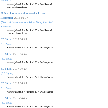
Settings)
Kasutusjuhendid
>
Archicad 26
>
Detailsemad
Cineware häälestused
Üldised kaalutlused detailsete häälestuste
kasutamisel
2016-04-19
(General Considerations When Using Detailed
Settings)
Kasutusjuhendid
>
Archicad 25
>
Detailsemad
Cineware häälestused
3D Stiilid
2017-06-15
(3D Styles)
Kasutusjuhendid
>
Archicad 29
>
Dialoogaknad
3D Stiilid
2017-06-15
(3D Styles)
Kasutusjuhendid
>
Archicad 28
>
Dialoogaknad
3D Stiilid
2017-06-15
(3D Styles)
Kasutusjuhendid
>
Archicad 27
>
Dialoogaknad
3D Stiilid
2017-06-15
(3D Styles)
Kasutusjuhendid
>
Archicad 26
>
Dialoogaknad
3D Stiilid
2017-06-15
(3D Styles)
Kasutusjuhendid
>
Archicad 25
>
Dialoogaknad