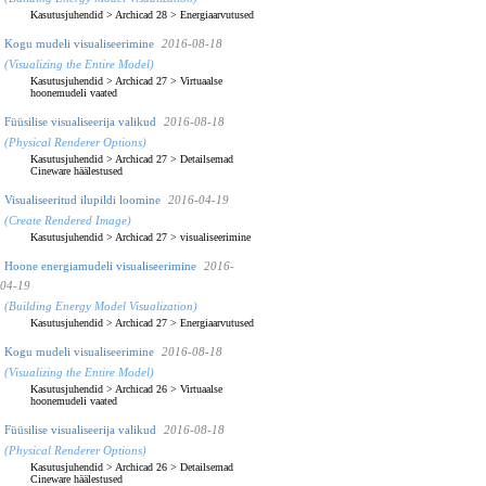
Kasutusjuhendid
>
Archicad 28
>
Energiaarvutused
Kogu mudeli visualiseerimine
2016-08-18
(Visualizing the Entire Model)
Kasutusjuhendid
>
Archicad 27
>
Virtuaalse
hoonemudeli vaated
Füüsilise visualiseerija valikud
2016-08-18
(Physical Renderer Options)
Kasutusjuhendid
>
Archicad 27
>
Detailsemad
Cineware häälestused
Visualiseeritud ilupildi loomine
2016-04-19
(Create Rendered Image)
Kasutusjuhendid
>
Archicad 27
>
visualiseerimine
Hoone energiamudeli visualiseerimine
2016-
04-19
(Building Energy Model Visualization)
Kasutusjuhendid
>
Archicad 27
>
Energiaarvutused
Kogu mudeli visualiseerimine
2016-08-18
(Visualizing the Entire Model)
Kasutusjuhendid
>
Archicad 26
>
Virtuaalse
hoonemudeli vaated
Füüsilise visualiseerija valikud
2016-08-18
(Physical Renderer Options)
Kasutusjuhendid
>
Archicad 26
>
Detailsemad
Cineware häälestused