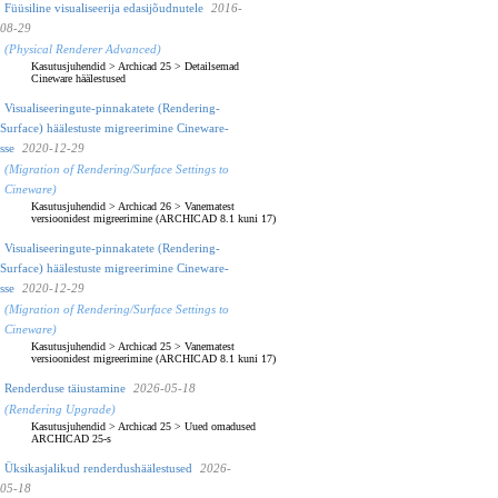
Füüsiline visualiseerija edasijõudnutele
2016-
08-29
(Physical Renderer Advanced)
Kasutusjuhendid
>
Archicad 25
>
Detailsemad
Cineware häälestused
Visualiseeringute-pinnakatete (Rendering-
Surface) häälestuste migreerimine Cineware-
sse
2020-12-29
(Migration of Rendering/Surface Settings to
Cineware)
Kasutusjuhendid
>
Archicad 26
>
Vanematest
versioonidest migreerimine (ARCHICAD 8.1 kuni 17)
Visualiseeringute-pinnakatete (Rendering-
Surface) häälestuste migreerimine Cineware-
sse
2020-12-29
(Migration of Rendering/Surface Settings to
Cineware)
Kasutusjuhendid
>
Archicad 25
>
Vanematest
versioonidest migreerimine (ARCHICAD 8.1 kuni 17)
Renderduse täiustamine
2026-05-18
(Rendering Upgrade)
Kasutusjuhendid
>
Archicad 25
>
Uued omadused
ARCHICAD 25-s
Üksikasjalikud renderdushäälestused
2026-
05-18