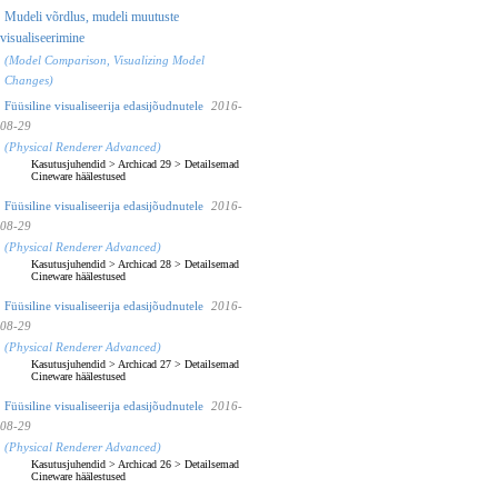
Mudeli võrdlus, mudeli muutuste
visualiseerimine
(Model Comparison, Visualizing Model
Changes)
Füüsiline visualiseerija edasijõudnutele
2016-
08-29
(Physical Renderer Advanced)
Kasutusjuhendid
>
Archicad 29
>
Detailsemad
Cineware häälestused
Füüsiline visualiseerija edasijõudnutele
2016-
08-29
(Physical Renderer Advanced)
Kasutusjuhendid
>
Archicad 28
>
Detailsemad
Cineware häälestused
Füüsiline visualiseerija edasijõudnutele
2016-
08-29
(Physical Renderer Advanced)
Kasutusjuhendid
>
Archicad 27
>
Detailsemad
Cineware häälestused
Füüsiline visualiseerija edasijõudnutele
2016-
08-29
(Physical Renderer Advanced)
Kasutusjuhendid
>
Archicad 26
>
Detailsemad
Cineware häälestused