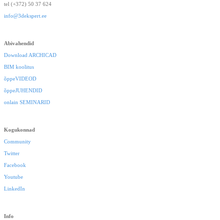
tel (+372) 50 37 624
info@3dekspert.ee
Abivahendid
Download ARCHICAD
BIM koolitus
õppeVIDEOD
õppeJUHENDID
onlain SEMINARID
Kogukonnad
Community
Twitter
Facebook
Youtube
LinkedIn
Info