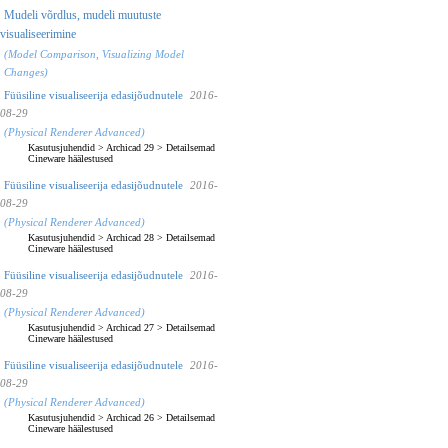
Mudeli võrdlus, mudeli muutuste
visualiseerimine
(Model Comparison, Visualizing Model
Changes)
Füüsiline visualiseerija edasijõudnutele
2016-
08-29
(Physical Renderer Advanced)
Kasutusjuhendid
>
Archicad 29
>
Detailsemad
Cineware häälestused
Füüsiline visualiseerija edasijõudnutele
2016-
08-29
(Physical Renderer Advanced)
Kasutusjuhendid
>
Archicad 28
>
Detailsemad
Cineware häälestused
Füüsiline visualiseerija edasijõudnutele
2016-
08-29
(Physical Renderer Advanced)
Kasutusjuhendid
>
Archicad 27
>
Detailsemad
Cineware häälestused
Füüsiline visualiseerija edasijõudnutele
2016-
08-29
(Physical Renderer Advanced)
Kasutusjuhendid
>
Archicad 26
>
Detailsemad
Cineware häälestused