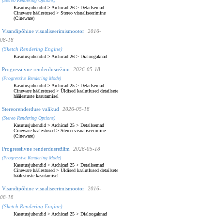
(Stereo Rendering Options)
Kasutusjuhendid
>
Archicad 26
>
Detailsemad
Cineware häälestused
>
Stereo visualiseerimine
(Cineware)
Visandipõhine visualiseerimismootor
2016-
08-18
(Sketch Rendering Engine)
Kasutusjuhendid
>
Archicad 26
>
Dialoogaknad
Progressiivne renderdusrežiim
2026-05-18
(Progressive Rendering Mode)
Kasutusjuhendid
>
Archicad 25
>
Detailsemad
Cineware häälestused
>
Üldised kaalutlused detailsete
häälestuste kasutamisel
Stereorenderduse valikud
2026-05-18
(Stereo Rendering Options)
Kasutusjuhendid
>
Archicad 25
>
Detailsemad
Cineware häälestused
>
Stereo visualiseerimine
(Cineware)
Progressiivne renderdusrežiim
2026-05-18
(Progressive Rendering Mode)
Kasutusjuhendid
>
Archicad 25
>
Detailsemad
Cineware häälestused
>
Üldised kaalutlused detailsete
häälestuste kasutamisel
Visandipõhine visualiseerimismootor
2016-
08-18
(Sketch Rendering Engine)
Kasutusjuhendid
>
Archicad 25
>
Dialoogaknad