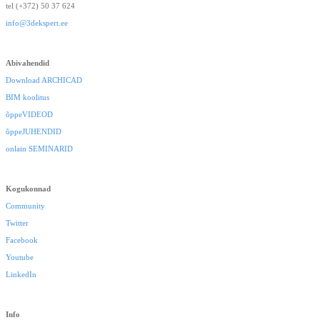
tel (+372) 50 37 624
info@3dekspert.ee
Abivahendid
Download ARCHICAD
BIM koolitus
õppeVIDEOD
õppeJUHENDID
onlain SEMINARID
Kogukonnad
Community
Twitter
Facebook
Youtube
LinkedIn
Info