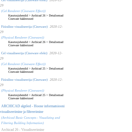
29
(Cel Renderer (Cineware Effect))
Kasutusjuhendid
>
Archicad 26
>
Detailsemad
Cineware häälestused
Füüsiline visualiseerija (Cineware)
2020-12-
29
(Physical Renderer (Cineware))
Kasutusjuhendid
>
Archicad 26
>
Detailsemad
Cineware häälestused
Cel visualiseerija (Cineware efekt)
2020-12-
29
(Cel Renderer (Cineware Effect))
Kasutusjuhendid
>
Archicad 25
>
Detailsemad
Cineware häälestused
Füüsiline visualiseerija (Cineware)
2020-12-
29
(Physical Renderer (Cineware))
Kasutusjuhendid
>
Archicad 25
>
Detailsemad
Cineware häälestused
ARCHICAD algtõed - Hoone informatsiooni
visualiseerimine ja filtreerimine
(Archicad Basic Concepts - Visualizing and
Filtering Building Information)
Archicad 26 - Visualiseerimine