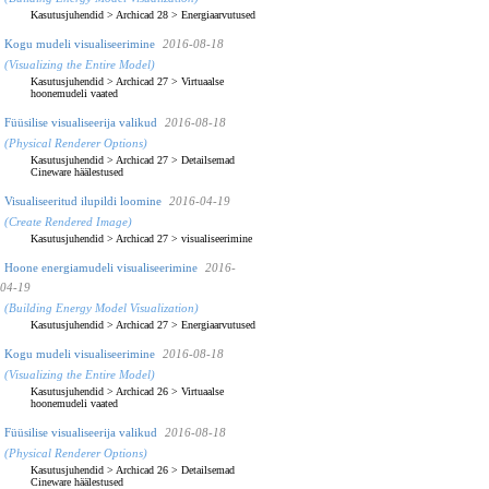
Kasutusjuhendid
>
Archicad 28
>
Energiaarvutused
Kogu mudeli visualiseerimine
2016-08-18
(Visualizing the Entire Model)
Kasutusjuhendid
>
Archicad 27
>
Virtuaalse
hoonemudeli vaated
Füüsilise visualiseerija valikud
2016-08-18
(Physical Renderer Options)
Kasutusjuhendid
>
Archicad 27
>
Detailsemad
Cineware häälestused
Visualiseeritud ilupildi loomine
2016-04-19
(Create Rendered Image)
Kasutusjuhendid
>
Archicad 27
>
visualiseerimine
Hoone energiamudeli visualiseerimine
2016-
04-19
(Building Energy Model Visualization)
Kasutusjuhendid
>
Archicad 27
>
Energiaarvutused
Kogu mudeli visualiseerimine
2016-08-18
(Visualizing the Entire Model)
Kasutusjuhendid
>
Archicad 26
>
Virtuaalse
hoonemudeli vaated
Füüsilise visualiseerija valikud
2016-08-18
(Physical Renderer Options)
Kasutusjuhendid
>
Archicad 26
>
Detailsemad
Cineware häälestused