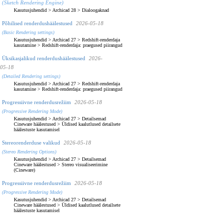
(Sketch Rendering Engine)
Kasutusjuhendid
>
Archicad 28
>
Dialoogaknad
Põhilised renderdushäälestused
2026-05-18
(Basic Rendering settings)
Kasutusjuhendid
>
Archicad 27
>
Redshift-renderdaja
kasutamine
>
Redshift-renderdaja: praegused piirangud
Üksikasjalikud renderdushäälestused
2026-
05-18
(Detailed Rendering settings)
Kasutusjuhendid
>
Archicad 27
>
Redshift-renderdaja
kasutamine
>
Redshift-renderdaja: praegused piirangud
Progressiivne renderdusrežiim
2026-05-18
(Progressive Rendering Mode)
Kasutusjuhendid
>
Archicad 27
>
Detailsemad
Cineware häälestused
>
Üldised kaalutlused detailsete
häälestuste kasutamisel
Stereorenderduse valikud
2026-05-18
(Stereo Rendering Options)
Kasutusjuhendid
>
Archicad 27
>
Detailsemad
Cineware häälestused
>
Stereo visualiseerimine
(Cineware)
Progressiivne renderdusrežiim
2026-05-18
(Progressive Rendering Mode)
Kasutusjuhendid
>
Archicad 27
>
Detailsemad
Cineware häälestused
>
Üldised kaalutlused detailsete
häälestuste kasutamisel