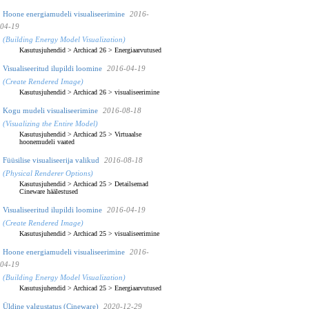
Hoone energiamudeli visualiseerimine
2016-
04-19
(Building Energy Model Visualization)
Kasutusjuhendid
>
Archicad 26
>
Energiaarvutused
Visualiseeritud ilupildi loomine
2016-04-19
(Create Rendered Image)
Kasutusjuhendid
>
Archicad 26
>
visualiseerimine
Kogu mudeli visualiseerimine
2016-08-18
(Visualizing the Entire Model)
Kasutusjuhendid
>
Archicad 25
>
Virtuaalse
hoonemudeli vaated
Füüsilise visualiseerija valikud
2016-08-18
(Physical Renderer Options)
Kasutusjuhendid
>
Archicad 25
>
Detailsemad
Cineware häälestused
Visualiseeritud ilupildi loomine
2016-04-19
(Create Rendered Image)
Kasutusjuhendid
>
Archicad 25
>
visualiseerimine
Hoone energiamudeli visualiseerimine
2016-
04-19
(Building Energy Model Visualization)
Kasutusjuhendid
>
Archicad 25
>
Energiaarvutused
Üldine valgustatus (Cineware)
2020-12-29