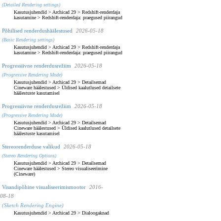
(Detailed Rendering settings)
Kasutusjuhendid
>
Archicad 29
>
Redshift-renderdaja
kasutamine
>
Redshift-renderdaja: praegused piirangud
Põhilised renderdushäälestused
2026-05-18
(Basic Rendering settings)
Kasutusjuhendid
>
Archicad 29
>
Redshift-renderdaja
kasutamine
>
Redshift-renderdaja: praegused piirangud
Progressiivne renderdusrežiim
2026-05-18
(Progressive Rendering Mode)
Kasutusjuhendid
>
Archicad 29
>
Detailsemad
Cineware häälestused
>
Üldised kaalutlused detailsete
häälestuste kasutamisel
Progressiivne renderdusrežiim
2026-05-18
(Progressive Rendering Mode)
Kasutusjuhendid
>
Archicad 29
>
Detailsemad
Cineware häälestused
>
Üldised kaalutlused detailsete
häälestuste kasutamisel
Stereorenderduse valikud
2026-05-18
(Stereo Rendering Options)
Kasutusjuhendid
>
Archicad 29
>
Detailsemad
Cineware häälestused
>
Stereo visualiseerimine
(Cineware)
Visandipõhine visualiseerimismootor
2016-
08-18
(Sketch Rendering Engine)
Kasutusjuhendid
>
Archicad 29
>
Dialoogaknad