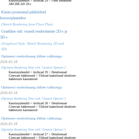
Kasutusjuhendid
>
Archicad 29
>
Uued omadused
ARCHICAD 29-s
Käsitsi joonistatud pildiefektid
korruseplaanidest
(Sketch Rendering from Floor Plan)
Graafiline stiil: visandi renderdamine 2D-s ja
3D-s
(Graphical Style: Sketch Rendering 2D and
3D)
Optimeeri renderdusaeg üldiste valikutega
2026-05-18
(Optimize Rendering Time with "General Options")
Kasutusjuhendid
>
Archicad 29
>
Detailsemad
Cineware häälestused
>
Üldised kaalutlused detailsete
häälestuste kasutamisel
Optimeeri renderdusaeg üldiste valikutega
2026-05-18
(Optimize Rendering Time with "General Options")
Kasutusjuhendid
>
Archicad 28
>
Detailsemad
Cineware häälestused
>
Üldised kaalutlused detailsete
häälestuste kasutamisel
Optimeeri renderdusaeg üldiste valikutega
2026-05-18
(Optimize Rendering Time with "General Options")
Kasutusjuhendid
>
Archicad 27
>
Detailsemad
Cineware häälestused
>
Üldised kaalutlused detailsete