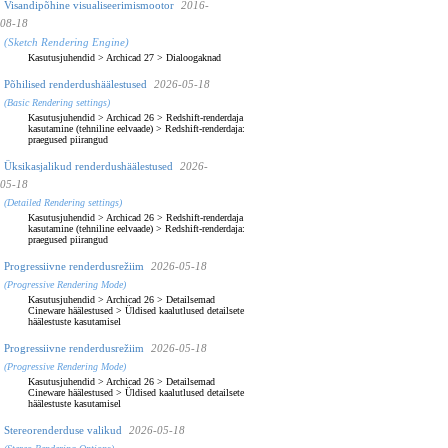
Visandipõhine visualiseerimismootor
2016-
08-18
(Sketch Rendering Engine)
Kasutusjuhendid
>
Archicad 27
>
Dialoogaknad
Põhilised renderdushäälestused
2026-05-18
(Basic Rendering settings)
Kasutusjuhendid
>
Archicad 26
>
Redshift-renderdaja
kasutamine (tehniline eelvaade)
>
Redshift-renderdaja:
praegused piirangud
Üksikasjalikud renderdushäälestused
2026-
05-18
(Detailed Rendering settings)
Kasutusjuhendid
>
Archicad 26
>
Redshift-renderdaja
kasutamine (tehniline eelvaade)
>
Redshift-renderdaja:
praegused piirangud
Progressiivne renderdusrežiim
2026-05-18
(Progressive Rendering Mode)
Kasutusjuhendid
>
Archicad 26
>
Detailsemad
Cineware häälestused
>
Üldised kaalutlused detailsete
häälestuste kasutamisel
Progressiivne renderdusrežiim
2026-05-18
(Progressive Rendering Mode)
Kasutusjuhendid
>
Archicad 26
>
Detailsemad
Cineware häälestused
>
Üldised kaalutlused detailsete
häälestuste kasutamisel
Stereorenderduse valikud
2026-05-18