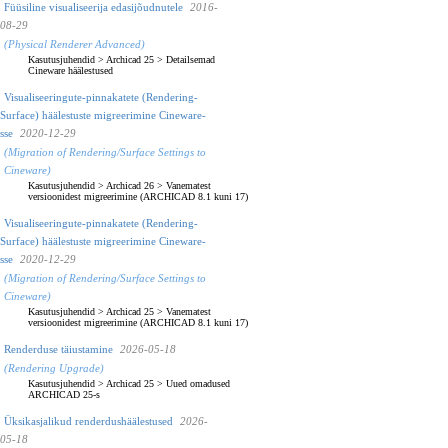
Füüsiline visualiseerija edasijõudnutele
2016-
08-29
(Physical Renderer Advanced)
Kasutusjuhendid
>
Archicad 25
>
Detailsemad
Cineware häälestused
Visualiseeringute-pinnakatete (Rendering-
Surface) häälestuste migreerimine Cineware-
sse
2020-12-29
(Migration of Rendering/Surface Settings to
Cineware)
Kasutusjuhendid
>
Archicad 26
>
Vanematest
versioonidest migreerimine (ARCHICAD 8.1 kuni 17)
Visualiseeringute-pinnakatete (Rendering-
Surface) häälestuste migreerimine Cineware-
sse
2020-12-29
(Migration of Rendering/Surface Settings to
Cineware)
Kasutusjuhendid
>
Archicad 25
>
Vanematest
versioonidest migreerimine (ARCHICAD 8.1 kuni 17)
Renderduse täiustamine
2026-05-18
(Rendering Upgrade)
Kasutusjuhendid
>
Archicad 25
>
Uued omadused
ARCHICAD 25-s
Üksikasjalikud renderdushäälestused
2026-
05-18