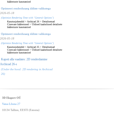
häälestuste kasutamisel
Optimeeri renderdusaeg üldiste valikutega
2026-05-18
(Optimize Rendering Time with "General Options")
Kasutusjuhendid
>
Archicad 26
>
Detailsemad
Cineware häälestused
>
Üldised kaalutlused detailsete
häälestuste kasutamisel
Optimeeri renderdusaeg üldiste valikutega
2026-05-18
(Optimize Rendering Time with "General Options")
Kasutusjuhendid
>
Archicad 25
>
Detailsemad
Cineware häälestused
>
Üldised kaalutlused detailsete
häälestuste kasutamisel
Kapoti alla vaadates: 2D renderdamine
Archicad 26-s
(Under the hood: 2D rendering in Archicad
26)
3D Ekspert OÜ
Vana-Lõuna 27
10134 Tallinn, EESTI (Estonia)