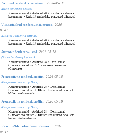
Põhilised renderdushäälestused
2026-05-18
(Basic Rendering settings)
Kasutusjuhendid
>
Archicad 28
>
Redshift-renderdaja
kasutamine
>
Redshift-renderdaja: praegused piirangud
Üksikasjalikud renderdushäälestused
2026-
05-18
(Detailed Rendering settings)
Kasutusjuhendid
>
Archicad 28
>
Redshift-renderdaja
kasutamine
>
Redshift-renderdaja: praegused piirangud
Stereorenderduse valikud
2026-05-18
(Stereo Rendering Options)
Kasutusjuhendid
>
Archicad 28
>
Detailsemad
Cineware häälestused
>
Stereo visualiseerimine
(Cineware)
Progressiivne renderdusrežiim
2026-05-18
(Progressive Rendering Mode)
Kasutusjuhendid
>
Archicad 28
>
Detailsemad
Cineware häälestused
>
Üldised kaalutlused detailsete
häälestuste kasutamisel
Progressiivne renderdusrežiim
2026-05-18
(Progressive Rendering Mode)
Kasutusjuhendid
>
Archicad 28
>
Detailsemad
Cineware häälestused
>
Üldised kaalutlused detailsete
häälestuste kasutamisel
Visandipõhine visualiseerimismootor
2016-
08-18