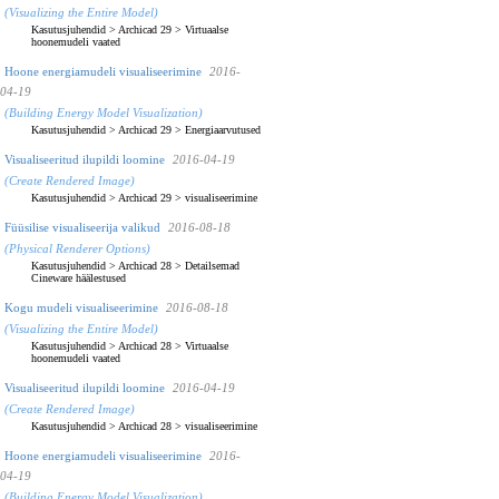
(Visualizing the Entire Model)
Kasutusjuhendid
>
Archicad 29
>
Virtuaalse
hoonemudeli vaated
Hoone energiamudeli visualiseerimine
2016-
04-19
(Building Energy Model Visualization)
Kasutusjuhendid
>
Archicad 29
>
Energiaarvutused
Visualiseeritud ilupildi loomine
2016-04-19
(Create Rendered Image)
Kasutusjuhendid
>
Archicad 29
>
visualiseerimine
Füüsilise visualiseerija valikud
2016-08-18
(Physical Renderer Options)
Kasutusjuhendid
>
Archicad 28
>
Detailsemad
Cineware häälestused
Kogu mudeli visualiseerimine
2016-08-18
(Visualizing the Entire Model)
Kasutusjuhendid
>
Archicad 28
>
Virtuaalse
hoonemudeli vaated
Visualiseeritud ilupildi loomine
2016-04-19
(Create Rendered Image)
Kasutusjuhendid
>
Archicad 28
>
visualiseerimine
Hoone energiamudeli visualiseerimine
2016-
04-19
(Building Energy Model Visualization)