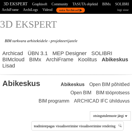
3D EKSPERT
Graphisoft
Community
TASUTA objektid
BIMx
SOLIBRI
ArchiFrame
ArchiLogs
Videod
osta Archicad ▶
logi sisse
3D E
KSPERT
BIM tarkvara
arhitektidele - projekteerijatele
Archicad
ÜBN 3.1
MEP Designer
SOLIBRI
BIMcloud
BIMx
ArchiFrame
Koolitus
Abikeskus
Lisad
Abikeskus
Abikeskus
Open BIM põhitõed
Open BIM
BIM tööprotsess
BIM programm
ARCHICAD IFC ühilduvus
otsingutulemuste järgi