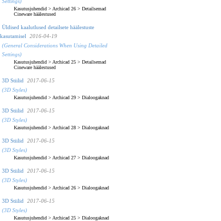
Settings)
Kasutusjuhendid
>
Archicad 26
>
Detailsemad
Cineware häälestused
Üldised kaalutlused detailsete häälestuste
kasutamisel
2016-04-19
(General Considerations When Using Detailed
Settings)
Kasutusjuhendid
>
Archicad 25
>
Detailsemad
Cineware häälestused
3D Stiilid
2017-06-15
(3D Styles)
Kasutusjuhendid
>
Archicad 29
>
Dialoogaknad
3D Stiilid
2017-06-15
(3D Styles)
Kasutusjuhendid
>
Archicad 28
>
Dialoogaknad
3D Stiilid
2017-06-15
(3D Styles)
Kasutusjuhendid
>
Archicad 27
>
Dialoogaknad
3D Stiilid
2017-06-15
(3D Styles)
Kasutusjuhendid
>
Archicad 26
>
Dialoogaknad
3D Stiilid
2017-06-15
(3D Styles)
Kasutusjuhendid
>
Archicad 25
>
Dialoogaknad