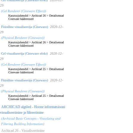
29
(Cel Renderer (Cineware Effect))
Kasutusjuhendid
>
Archicad 26
>
Detailsemad
Cineware häälestused
Füüsiline visualiseerija (Cineware)
2020-12-
29
(Physical Renderer (Cineware))
Kasutusjuhendid
>
Archicad 26
>
Detailsemad
Cineware häälestused
Cel visualiseerija (Cineware efekt)
2020-12-
29
(Cel Renderer (Cineware Effect))
Kasutusjuhendid
>
Archicad 25
>
Detailsemad
Cineware häälestused
Füüsiline visualiseerija (Cineware)
2020-12-
29
(Physical Renderer (Cineware))
Kasutusjuhendid
>
Archicad 25
>
Detailsemad
Cineware häälestused
ARCHICAD algtõed - Hoone informatsiooni
visualiseerimine ja filtreerimine
(Archicad Basic Concepts - Visualizing and
Filtering Building Information)
Archicad 26 - Visualiseerimine