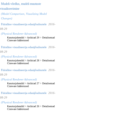
Mudeli võrdlus, mudeli muutuste
visualiseerimine
(Model Comparison, Visualizing Model
Changes)
Füüsiline visualiseerija edasijõudnutele
2016-
08-29
(Physical Renderer Advanced)
Kasutusjuhendid
>
Archicad 29
>
Detailsemad
Cineware häälestused
Füüsiline visualiseerija edasijõudnutele
2016-
08-29
(Physical Renderer Advanced)
Kasutusjuhendid
>
Archicad 28
>
Detailsemad
Cineware häälestused
Füüsiline visualiseerija edasijõudnutele
2016-
08-29
(Physical Renderer Advanced)
Kasutusjuhendid
>
Archicad 27
>
Detailsemad
Cineware häälestused
Füüsiline visualiseerija edasijõudnutele
2016-
08-29
(Physical Renderer Advanced)
Kasutusjuhendid
>
Archicad 26
>
Detailsemad
Cineware häälestused