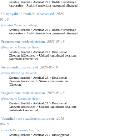
Kasutusjuhendid
>
Archicad 29
>
Redshift-renderdaja
kasutamine
>
Redshift-renderdaja: praegused piirangud
Üksikasjalikud renderdushäälestused
2026-
05-18
(Detailed Rendering settings)
Kasutusjuhendid
>
Archicad 29
>
Redshift-renderdaja
kasutamine
>
Redshift-renderdaja: praegused piirangud
Progressiivne renderdusrežiim
2026-05-18
(Progressive Rendering Mode)
Kasutusjuhendid
>
Archicad 29
>
Detailsemad
Cineware häälestused
>
Üldised kaalutlused detailsete
häälestuste kasutamisel
Stereorenderduse valikud
2026-05-18
(Stereo Rendering Options)
Kasutusjuhendid
>
Archicad 29
>
Detailsemad
Cineware häälestused
>
Stereo visualiseerimine
(Cineware)
Progressiivne renderdusrežiim
2026-05-18
(Progressive Rendering Mode)
Kasutusjuhendid
>
Archicad 29
>
Detailsemad
Cineware häälestused
>
Üldised kaalutlused detailsete
häälestuste kasutamisel
Visandipõhine visualiseerimismootor
2016-
08-18
(Sketch Rendering Engine)
Kasutusjuhendid
>
Archicad 29
>
Dialoogaknad