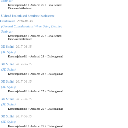
Settings)
Kasutusjuhendid
>
Archicad 26
>
Detailsemad
Cineware häälestused
Üldised kaalutlused detailsete häälestuste
kasutamisel
2016-04-19
(General Considerations When Using Detailed
Settings)
Kasutusjuhendid
>
Archicad 25
>
Detailsemad
Cineware häälestused
3D Stiilid
2017-06-15
(3D Styles)
Kasutusjuhendid
>
Archicad 29
>
Dialoogaknad
3D Stiilid
2017-06-15
(3D Styles)
Kasutusjuhendid
>
Archicad 28
>
Dialoogaknad
3D Stiilid
2017-06-15
(3D Styles)
Kasutusjuhendid
>
Archicad 27
>
Dialoogaknad
3D Stiilid
2017-06-15
(3D Styles)
Kasutusjuhendid
>
Archicad 26
>
Dialoogaknad
3D Stiilid
2017-06-15
(3D Styles)
Kasutusjuhendid
>
Archicad 25
>
Dialoogaknad