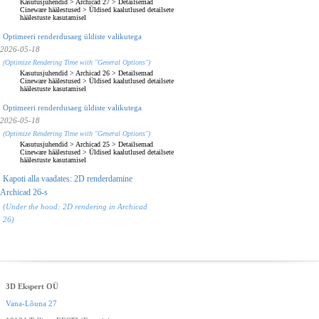
Kasutusjuhendid
>
Archicad 27
>
Detailsemad
Cineware häälestused
>
Üldised kaalutlused detailsete
häälestuste kasutamisel
Optimeeri renderdusaeg üldiste valikutega
2026-05-18
(Optimize Rendering Time with "General Options")
Kasutusjuhendid
>
Archicad 26
>
Detailsemad
Cineware häälestused
>
Üldised kaalutlused detailsete
häälestuste kasutamisel
Optimeeri renderdusaeg üldiste valikutega
2026-05-18
(Optimize Rendering Time with "General Options")
Kasutusjuhendid
>
Archicad 25
>
Detailsemad
Cineware häälestused
>
Üldised kaalutlused detailsete
häälestuste kasutamisel
Kapoti alla vaadates: 2D renderdamine
Archicad 26-s
(Under the hood: 2D rendering in Archicad
26)
3D Ekspert OÜ
Vana-Lõuna 27