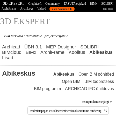
3D EKSPERT
Graphisoft
Community
TASUTA objektid
BIMx
SOLIBRI
ArchiFrame
ArchiLogs
Videod
osta Archicad ▶
logi sisse
3D E
KSPERT
BIM tarkvara
arhitektidele - projekteerijatele
Archicad
ÜBN 3.1
MEP Designer
SOLIBRI
BIMcloud
BIMx
ArchiFrame
Koolitus
Abikeskus
Lisad
Abikeskus
Abikeskus
Open BIM põhitõed
Open BIM
BIM tööprotsess
BIM programm
ARCHICAD IFC ühilduvus
otsingutulemuste järgi