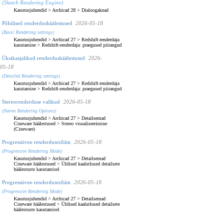
(Sketch Rendering Engine)
Kasutusjuhendid
>
Archicad 28
>
Dialoogaknad
Põhilised renderdushäälestused
2026-05-18
(Basic Rendering settings)
Kasutusjuhendid
>
Archicad 27
>
Redshift-renderdaja
kasutamine
>
Redshift-renderdaja: praegused piirangud
Üksikasjalikud renderdushäälestused
2026-
05-18
(Detailed Rendering settings)
Kasutusjuhendid
>
Archicad 27
>
Redshift-renderdaja
kasutamine
>
Redshift-renderdaja: praegused piirangud
Stereorenderduse valikud
2026-05-18
(Stereo Rendering Options)
Kasutusjuhendid
>
Archicad 27
>
Detailsemad
Cineware häälestused
>
Stereo visualiseerimine
(Cineware)
Progressiivne renderdusrežiim
2026-05-18
(Progressive Rendering Mode)
Kasutusjuhendid
>
Archicad 27
>
Detailsemad
Cineware häälestused
>
Üldised kaalutlused detailsete
häälestuste kasutamisel
Progressiivne renderdusrežiim
2026-05-18
(Progressive Rendering Mode)
Kasutusjuhendid
>
Archicad 27
>
Detailsemad
Cineware häälestused
>
Üldised kaalutlused detailsete
häälestuste kasutamisel