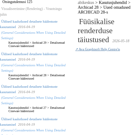
Otsingutulemusi 125
abikeskus
>
Kasutusjuhendid
>
Archicad 28
>
Uued omadused
Visualiseerimine (Rendering) - Veaotsingu
ARCHICAD 28-s
juhis
Füüsikalise
Üldised kaalutlused detailsete häälestuste
kasutamisel
2016-04-19
renderduse
(General Considerations When Using Detailed
täiustused
Settings)
2026-05-18
Kasutusjuhendid
>
Archicad 29
>
Detailsemad
Cineware häälestused
↗ Ava Graphisoft Help Centre'is
Üldised kaalutlused detailsete häälestuste
kasutamisel
2016-04-19
(General Considerations When Using Detailed
Settings)
Kasutusjuhendid
>
Archicad 28
>
Detailsemad
Cineware häälestused
Üldised kaalutlused detailsete häälestuste
kasutamisel
2016-04-19
(General Considerations When Using Detailed
Settings)
Kasutusjuhendid
>
Archicad 27
>
Detailsemad
Cineware häälestused
Üldised kaalutlused detailsete häälestuste
kasutamisel
2016-04-19
(General Considerations When Using Detailed