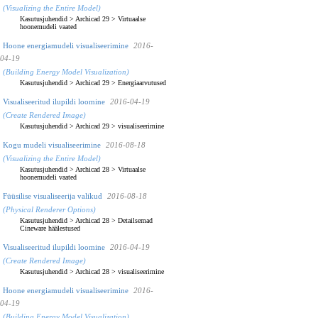
(Visualizing the Entire Model)
Kasutusjuhendid
>
Archicad 29
>
Virtuaalse
hoonemudeli vaated
Hoone energiamudeli visualiseerimine
2016-
04-19
(Building Energy Model Visualization)
Kasutusjuhendid
>
Archicad 29
>
Energiaarvutused
Visualiseeritud ilupildi loomine
2016-04-19
(Create Rendered Image)
Kasutusjuhendid
>
Archicad 29
>
visualiseerimine
Kogu mudeli visualiseerimine
2016-08-18
(Visualizing the Entire Model)
Kasutusjuhendid
>
Archicad 28
>
Virtuaalse
hoonemudeli vaated
Füüsilise visualiseerija valikud
2016-08-18
(Physical Renderer Options)
Kasutusjuhendid
>
Archicad 28
>
Detailsemad
Cineware häälestused
Visualiseeritud ilupildi loomine
2016-04-19
(Create Rendered Image)
Kasutusjuhendid
>
Archicad 28
>
visualiseerimine
Hoone energiamudeli visualiseerimine
2016-
04-19
(Building Energy Model Visualization)