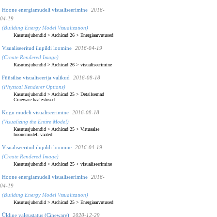
Hoone energiamudeli visualiseerimine
2016-
04-19
(Building Energy Model Visualization)
Kasutusjuhendid
>
Archicad 26
>
Energiaarvutused
Visualiseeritud ilupildi loomine
2016-04-19
(Create Rendered Image)
Kasutusjuhendid
>
Archicad 26
>
visualiseerimine
Füüsilise visualiseerija valikud
2016-08-18
(Physical Renderer Options)
Kasutusjuhendid
>
Archicad 25
>
Detailsemad
Cineware häälestused
Kogu mudeli visualiseerimine
2016-08-18
(Visualizing the Entire Model)
Kasutusjuhendid
>
Archicad 25
>
Virtuaalse
hoonemudeli vaated
Visualiseeritud ilupildi loomine
2016-04-19
(Create Rendered Image)
Kasutusjuhendid
>
Archicad 25
>
visualiseerimine
Hoone energiamudeli visualiseerimine
2016-
04-19
(Building Energy Model Visualization)
Kasutusjuhendid
>
Archicad 25
>
Energiaarvutused
Üldine valgustatus (Cineware)
2020-12-29