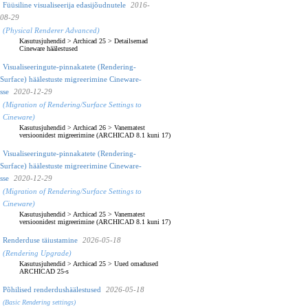
Füüsiline visualiseerija edasijõudnutele
2016-
08-29
(Physical Renderer Advanced)
Kasutusjuhendid
>
Archicad 25
>
Detailsemad
Cineware häälestused
Visualiseeringute-pinnakatete (Rendering-
Surface) häälestuste migreerimine Cineware-
sse
2020-12-29
(Migration of Rendering/Surface Settings to
Cineware)
Kasutusjuhendid
>
Archicad 26
>
Vanematest
versioonidest migreerimine (ARCHICAD 8.1 kuni 17)
Visualiseeringute-pinnakatete (Rendering-
Surface) häälestuste migreerimine Cineware-
sse
2020-12-29
(Migration of Rendering/Surface Settings to
Cineware)
Kasutusjuhendid
>
Archicad 25
>
Vanematest
versioonidest migreerimine (ARCHICAD 8.1 kuni 17)
Renderduse täiustamine
2026-05-18
(Rendering Upgrade)
Kasutusjuhendid
>
Archicad 25
>
Uued omadused
ARCHICAD 25-s
Põhilised renderdushäälestused
2026-05-18
(Basic Rendering settings)