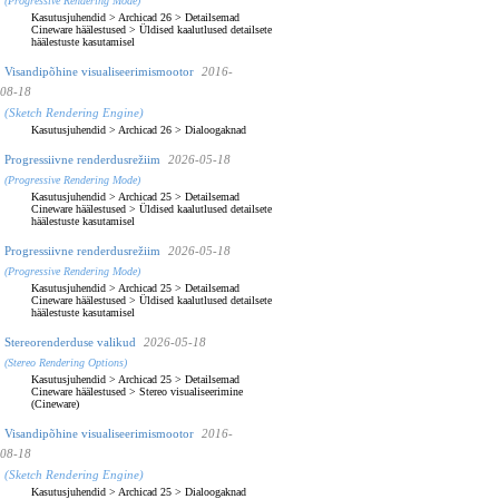
(Progressive Rendering Mode)
Kasutusjuhendid
>
Archicad 26
>
Detailsemad
Cineware häälestused
>
Üldised kaalutlused detailsete
häälestuste kasutamisel
Visandipõhine visualiseerimismootor
2016-
08-18
(Sketch Rendering Engine)
Kasutusjuhendid
>
Archicad 26
>
Dialoogaknad
Progressiivne renderdusrežiim
2026-05-18
(Progressive Rendering Mode)
Kasutusjuhendid
>
Archicad 25
>
Detailsemad
Cineware häälestused
>
Üldised kaalutlused detailsete
häälestuste kasutamisel
Progressiivne renderdusrežiim
2026-05-18
(Progressive Rendering Mode)
Kasutusjuhendid
>
Archicad 25
>
Detailsemad
Cineware häälestused
>
Üldised kaalutlused detailsete
häälestuste kasutamisel
Stereorenderduse valikud
2026-05-18
(Stereo Rendering Options)
Kasutusjuhendid
>
Archicad 25
>
Detailsemad
Cineware häälestused
>
Stereo visualiseerimine
(Cineware)
Visandipõhine visualiseerimismootor
2016-
08-18
(Sketch Rendering Engine)
Kasutusjuhendid
>
Archicad 25
>
Dialoogaknad