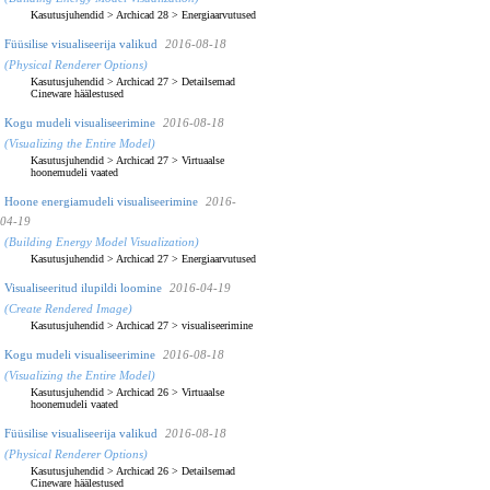
Kasutusjuhendid
>
Archicad 28
>
Energiaarvutused
Füüsilise visualiseerija valikud
2016-08-18
(Physical Renderer Options)
Kasutusjuhendid
>
Archicad 27
>
Detailsemad
Cineware häälestused
Kogu mudeli visualiseerimine
2016-08-18
(Visualizing the Entire Model)
Kasutusjuhendid
>
Archicad 27
>
Virtuaalse
hoonemudeli vaated
Hoone energiamudeli visualiseerimine
2016-
04-19
(Building Energy Model Visualization)
Kasutusjuhendid
>
Archicad 27
>
Energiaarvutused
Visualiseeritud ilupildi loomine
2016-04-19
(Create Rendered Image)
Kasutusjuhendid
>
Archicad 27
>
visualiseerimine
Kogu mudeli visualiseerimine
2016-08-18
(Visualizing the Entire Model)
Kasutusjuhendid
>
Archicad 26
>
Virtuaalse
hoonemudeli vaated
Füüsilise visualiseerija valikud
2016-08-18
(Physical Renderer Options)
Kasutusjuhendid
>
Archicad 26
>
Detailsemad
Cineware häälestused