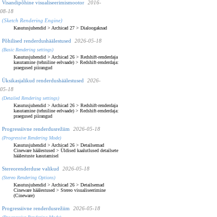
Visandipõhine visualiseerimismootor
2016-
08-18
(Sketch Rendering Engine)
Kasutusjuhendid
>
Archicad 27
>
Dialoogaknad
Põhilised renderdushäälestused
2026-05-18
(Basic Rendering settings)
Kasutusjuhendid
>
Archicad 26
>
Redshift-renderdaja
kasutamine (tehniline eelvaade)
>
Redshift-renderdaja:
praegused piirangud
Üksikasjalikud renderdushäälestused
2026-
05-18
(Detailed Rendering settings)
Kasutusjuhendid
>
Archicad 26
>
Redshift-renderdaja
kasutamine (tehniline eelvaade)
>
Redshift-renderdaja:
praegused piirangud
Progressiivne renderdusrežiim
2026-05-18
(Progressive Rendering Mode)
Kasutusjuhendid
>
Archicad 26
>
Detailsemad
Cineware häälestused
>
Üldised kaalutlused detailsete
häälestuste kasutamisel
Stereorenderduse valikud
2026-05-18
(Stereo Rendering Options)
Kasutusjuhendid
>
Archicad 26
>
Detailsemad
Cineware häälestused
>
Stereo visualiseerimine
(Cineware)
Progressiivne renderdusrežiim
2026-05-18