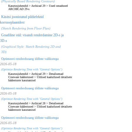
(Physically Based Rendering Contours)
Kasutusjuhendid
>
Archicad 29
>
Uued omadused
ARCHICAD 29-s
Käsitsi joonistatud pildiefektid
korruseplaanidest
(Sketch Rendering from Floor Plan)
Graafiline stiil: visandi renderdamine 2D-s ja
3D-s
(Graphical Style: Sketch Rendering 2D and
3D)
Optimeeri renderdusaeg üldiste valikutega
2026-05-18
(Optimize Rendering Time with "General Options")
Kasutusjuhendid
>
Archicad 29
>
Detailsemad
Cineware häälestused
>
Üldised kaalutlused detailsete
häälestuste kasutamisel
Optimeeri renderdusaeg üldiste valikutega
2026-05-18
(Optimize Rendering Time with "General Options")
Kasutusjuhendid
>
Archicad 28
>
Detailsemad
Cineware häälestused
>
Üldised kaalutlused detailsete
häälestuste kasutamisel
Optimeeri renderdusaeg üldiste valikutega
2026-05-18
(Optimize Rendering Time with "General Options")