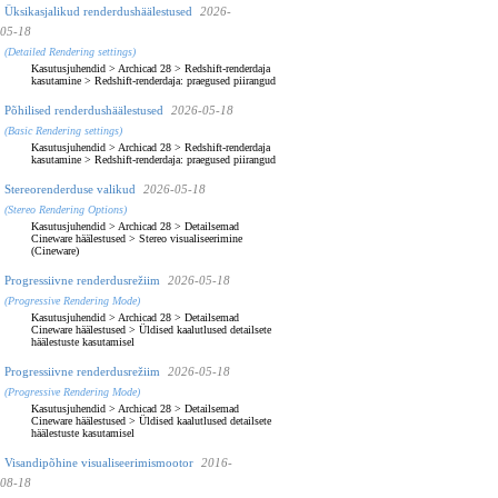
Üksikasjalikud renderdushäälestused
2026-
05-18
(Detailed Rendering settings)
Kasutusjuhendid
>
Archicad 28
>
Redshift-renderdaja
kasutamine
>
Redshift-renderdaja: praegused piirangud
Põhilised renderdushäälestused
2026-05-18
(Basic Rendering settings)
Kasutusjuhendid
>
Archicad 28
>
Redshift-renderdaja
kasutamine
>
Redshift-renderdaja: praegused piirangud
Stereorenderduse valikud
2026-05-18
(Stereo Rendering Options)
Kasutusjuhendid
>
Archicad 28
>
Detailsemad
Cineware häälestused
>
Stereo visualiseerimine
(Cineware)
Progressiivne renderdusrežiim
2026-05-18
(Progressive Rendering Mode)
Kasutusjuhendid
>
Archicad 28
>
Detailsemad
Cineware häälestused
>
Üldised kaalutlused detailsete
häälestuste kasutamisel
Progressiivne renderdusrežiim
2026-05-18
(Progressive Rendering Mode)
Kasutusjuhendid
>
Archicad 28
>
Detailsemad
Cineware häälestused
>
Üldised kaalutlused detailsete
häälestuste kasutamisel
Visandipõhine visualiseerimismootor
2016-
08-18