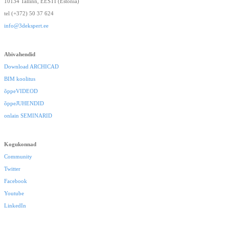
10134 Tallinn, EESTI (Estonia)
tel (+372) 50 37 624
info@3dekspert.ee
Abivahendid
Download ARCHICAD
BIM koolitus
õppeVIDEOD
õppeJUHENDID
onlain SEMINARID
Kogukonnad
Community
Twitter
Facebook
Youtube
LinkedIn