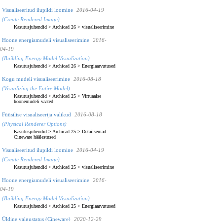
Visualiseeritud ilupildi loomine
2016-04-19
(Create Rendered Image)
Kasutusjuhendid
>
Archicad 26
>
visualiseerimine
Hoone energiamudeli visualiseerimine
2016-
04-19
(Building Energy Model Visualization)
Kasutusjuhendid
>
Archicad 26
>
Energiaarvutused
Kogu mudeli visualiseerimine
2016-08-18
(Visualizing the Entire Model)
Kasutusjuhendid
>
Archicad 25
>
Virtuaalse
hoonemudeli vaated
Füüsilise visualiseerija valikud
2016-08-18
(Physical Renderer Options)
Kasutusjuhendid
>
Archicad 25
>
Detailsemad
Cineware häälestused
Visualiseeritud ilupildi loomine
2016-04-19
(Create Rendered Image)
Kasutusjuhendid
>
Archicad 25
>
visualiseerimine
Hoone energiamudeli visualiseerimine
2016-
04-19
(Building Energy Model Visualization)
Kasutusjuhendid
>
Archicad 25
>
Energiaarvutused
Üldine valgustatus (Cineware)
2020-12-29