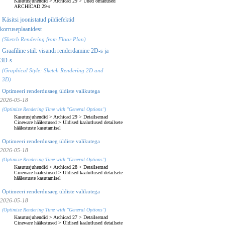
Kasutusjuhendid
>
Archicad 29
>
Uued omadused
ARCHICAD 29-s
Käsitsi joonistatud pildiefektid
korruseplaanidest
(Sketch Rendering from Floor Plan)
Graafiline stiil: visandi renderdamine 2D-s ja
3D-s
(Graphical Style: Sketch Rendering 2D and
3D)
Optimeeri renderdusaeg üldiste valikutega
2026-05-18
(Optimize Rendering Time with "General Options")
Kasutusjuhendid
>
Archicad 29
>
Detailsemad
Cineware häälestused
>
Üldised kaalutlused detailsete
häälestuste kasutamisel
Optimeeri renderdusaeg üldiste valikutega
2026-05-18
(Optimize Rendering Time with "General Options")
Kasutusjuhendid
>
Archicad 28
>
Detailsemad
Cineware häälestused
>
Üldised kaalutlused detailsete
häälestuste kasutamisel
Optimeeri renderdusaeg üldiste valikutega
2026-05-18
(Optimize Rendering Time with "General Options")
Kasutusjuhendid
>
Archicad 27
>
Detailsemad
Cineware häälestused
>
Üldised kaalutlused detailsete