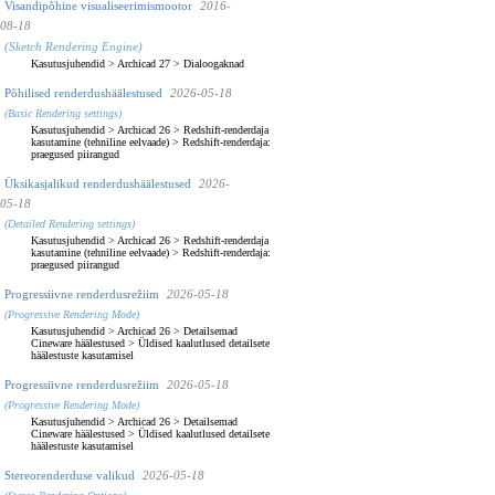
Visandipõhine visualiseerimismootor
2016-
08-18
(Sketch Rendering Engine)
Kasutusjuhendid
>
Archicad 27
>
Dialoogaknad
Põhilised renderdushäälestused
2026-05-18
(Basic Rendering settings)
Kasutusjuhendid
>
Archicad 26
>
Redshift-renderdaja
kasutamine (tehniline eelvaade)
>
Redshift-renderdaja:
praegused piirangud
Üksikasjalikud renderdushäälestused
2026-
05-18
(Detailed Rendering settings)
Kasutusjuhendid
>
Archicad 26
>
Redshift-renderdaja
kasutamine (tehniline eelvaade)
>
Redshift-renderdaja:
praegused piirangud
Progressiivne renderdusrežiim
2026-05-18
(Progressive Rendering Mode)
Kasutusjuhendid
>
Archicad 26
>
Detailsemad
Cineware häälestused
>
Üldised kaalutlused detailsete
häälestuste kasutamisel
Progressiivne renderdusrežiim
2026-05-18
(Progressive Rendering Mode)
Kasutusjuhendid
>
Archicad 26
>
Detailsemad
Cineware häälestused
>
Üldised kaalutlused detailsete
häälestuste kasutamisel
Stereorenderduse valikud
2026-05-18