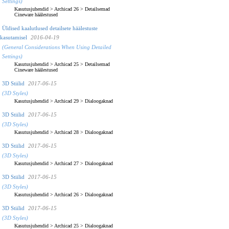
Settings)
Kasutusjuhendid
>
Archicad 26
>
Detailsemad
Cineware häälestused
Üldised kaalutlused detailsete häälestuste
kasutamisel
2016-04-19
(General Considerations When Using Detailed
Settings)
Kasutusjuhendid
>
Archicad 25
>
Detailsemad
Cineware häälestused
3D Stiilid
2017-06-15
(3D Styles)
Kasutusjuhendid
>
Archicad 29
>
Dialoogaknad
3D Stiilid
2017-06-15
(3D Styles)
Kasutusjuhendid
>
Archicad 28
>
Dialoogaknad
3D Stiilid
2017-06-15
(3D Styles)
Kasutusjuhendid
>
Archicad 27
>
Dialoogaknad
3D Stiilid
2017-06-15
(3D Styles)
Kasutusjuhendid
>
Archicad 26
>
Dialoogaknad
3D Stiilid
2017-06-15
(3D Styles)
Kasutusjuhendid
>
Archicad 25
>
Dialoogaknad