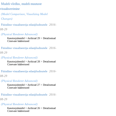
Mudeli võrdlus, mudeli muutuste
visualiseerimine
(Model Comparison, Visualizing Model
Changes)
Füüsiline visualiseerija edasijõudnutele
2016-
08-29
(Physical Renderer Advanced)
Kasutusjuhendid
>
Archicad 29
>
Detailsemad
Cineware häälestused
Füüsiline visualiseerija edasijõudnutele
2016-
08-29
(Physical Renderer Advanced)
Kasutusjuhendid
>
Archicad 28
>
Detailsemad
Cineware häälestused
Füüsiline visualiseerija edasijõudnutele
2016-
08-29
(Physical Renderer Advanced)
Kasutusjuhendid
>
Archicad 27
>
Detailsemad
Cineware häälestused
Füüsiline visualiseerija edasijõudnutele
2016-
08-29
(Physical Renderer Advanced)
Kasutusjuhendid
>
Archicad 26
>
Detailsemad
Cineware häälestused