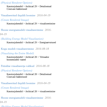
(Physical Renderer Options)
Kasutusjuhendid
>
Archicad 29
>
Detailsemad
Cineware häälestused
Visualiseeritud ilupildi loomine
2016-04-19
(Create Rendered Image)
Kasutusjuhendid
>
Archicad 29
>
visualiseerimine
Hoone energiamudeli visualiseerimine
2016-
04-19
(Building Energy Model Visualization)
Kasutusjuhendid
>
Archicad 29
>
Energiaarvutused
Kogu mudeli visualiseerimine
2016-08-18
(Visualizing the Entire Model)
Kasutusjuhendid
>
Archicad 28
>
Virtuaalse
hoonemudeli vaated
Füüsilise visualiseerija valikud
2016-08-18
(Physical Renderer Options)
Kasutusjuhendid
>
Archicad 28
>
Detailsemad
Cineware häälestused
Visualiseeritud ilupildi loomine
2016-04-19
(Create Rendered Image)
Kasutusjuhendid
>
Archicad 28
>
visualiseerimine
Hoone energiamudeli visualiseerimine
2016-
04-19
(Building Energy Model Visualization)