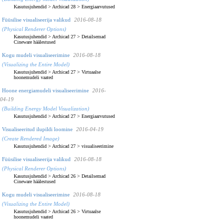
Kasutusjuhendid
>
Archicad 28
>
Energiaarvutused
Füüsilise visualiseerija valikud
2016-08-18
(Physical Renderer Options)
Kasutusjuhendid
>
Archicad 27
>
Detailsemad
Cineware häälestused
Kogu mudeli visualiseerimine
2016-08-18
(Visualizing the Entire Model)
Kasutusjuhendid
>
Archicad 27
>
Virtuaalse
hoonemudeli vaated
Hoone energiamudeli visualiseerimine
2016-
04-19
(Building Energy Model Visualization)
Kasutusjuhendid
>
Archicad 27
>
Energiaarvutused
Visualiseeritud ilupildi loomine
2016-04-19
(Create Rendered Image)
Kasutusjuhendid
>
Archicad 27
>
visualiseerimine
Füüsilise visualiseerija valikud
2016-08-18
(Physical Renderer Options)
Kasutusjuhendid
>
Archicad 26
>
Detailsemad
Cineware häälestused
Kogu mudeli visualiseerimine
2016-08-18
(Visualizing the Entire Model)
Kasutusjuhendid
>
Archicad 26
>
Virtuaalse
hoonemudeli vaated