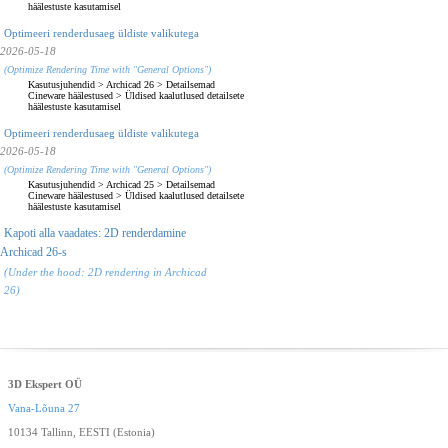
häälestuste kasutamisel
Optimeeri renderdusaeg üldiste valikutega
2026-05-18
(Optimize Rendering Time with "General Options")
Kasutusjuhendid
>
Archicad 26
>
Detailsemad
Cineware häälestused
>
Üldised kaalutlused detailsete
häälestuste kasutamisel
Optimeeri renderdusaeg üldiste valikutega
2026-05-18
(Optimize Rendering Time with "General Options")
Kasutusjuhendid
>
Archicad 25
>
Detailsemad
Cineware häälestused
>
Üldised kaalutlused detailsete
häälestuste kasutamisel
Kapoti alla vaadates: 2D renderdamine
Archicad 26-s
(Under the hood: 2D rendering in Archicad
26)
3D Ekspert OÜ
Vana-Lõuna 27
10134 Tallinn, EESTI (Estonia)