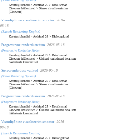
(Stereo Rendering Options)
Kasutusjuhendid
>
Archicad 26
>
Detailsemad
Cineware häälestused
>
Stereo visualiseerimine
(Cineware)
Visandipõhine visualiseerimismootor
2016-
08-18
(Sketch Rendering Engine)
Kasutusjuhendid
>
Archicad 26
>
Dialoogaknad
Progressiivne renderdusrežiim
2026-05-18
(Progressive Rendering Mode)
Kasutusjuhendid
>
Archicad 25
>
Detailsemad
Cineware häälestused
>
Üldised kaalutlused detailsete
häälestuste kasutamisel
Stereorenderduse valikud
2026-05-18
(Stereo Rendering Options)
Kasutusjuhendid
>
Archicad 25
>
Detailsemad
Cineware häälestused
>
Stereo visualiseerimine
(Cineware)
Progressiivne renderdusrežiim
2026-05-18
(Progressive Rendering Mode)
Kasutusjuhendid
>
Archicad 25
>
Detailsemad
Cineware häälestused
>
Üldised kaalutlused detailsete
häälestuste kasutamisel
Visandipõhine visualiseerimismootor
2016-
08-18
(Sketch Rendering Engine)
Kasutusjuhendid
>
Archicad 25
>
Dialoogaknad