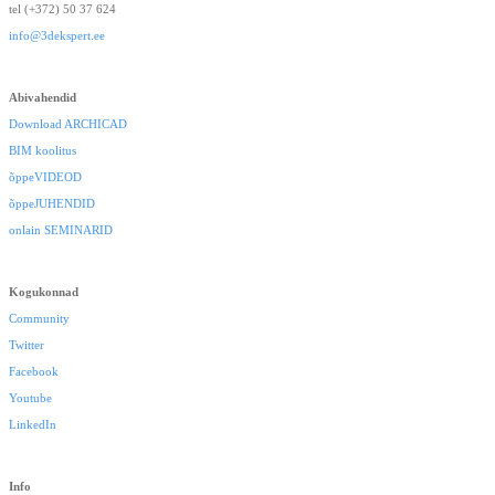
tel (+372) 50 37 624
info@3dekspert.ee
Abivahendid
Download ARCHICAD
BIM koolitus
õppeVIDEOD
õppeJUHENDID
onlain SEMINARID
Kogukonnad
Community
Twitter
Facebook
Youtube
LinkedIn
Info