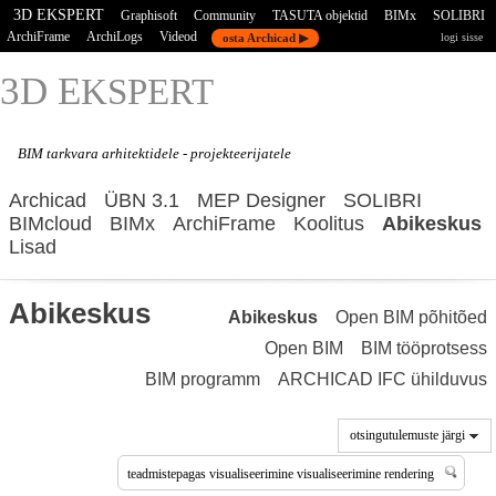
3D EKSPERT
Graphisoft
Community
TASUTA objektid
BIMx
SOLIBRI
ArchiFrame
ArchiLogs
Videod
osta Archicad ▶
logi sisse
3D E
KSPERT
BIM tarkvara
arhitektidele - projekteerijatele
Archicad
ÜBN 3.1
MEP Designer
SOLIBRI
BIMcloud
BIMx
ArchiFrame
Koolitus
Abikeskus
Lisad
Abikeskus
Abikeskus
Open BIM põhitõed
Open BIM
BIM tööprotsess
BIM programm
ARCHICAD IFC ühilduvus
otsingutulemuste järgi