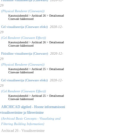
29
(Physical Renderer (Cineware))
Kasutusjuhendid
>
Archicad 26
>
Detailsemad
Cineware häälestused
Cel visualiseerija (Cineware efekt)
2020-12-
29
(Cel Renderer (Cineware Effect))
Kasutusjuhendid
>
Archicad 26
>
Detailsemad
Cineware häälestused
Füüsiline visualiseerija (Cineware)
2020-12-
29
(Physical Renderer (Cineware))
Kasutusjuhendid
>
Archicad 25
>
Detailsemad
Cineware häälestused
Cel visualiseerija (Cineware efekt)
2020-12-
29
(Cel Renderer (Cineware Effect))
Kasutusjuhendid
>
Archicad 25
>
Detailsemad
Cineware häälestused
ARCHICAD algtõed - Hoone informatsiooni
visualiseerimine ja filtreerimine
(Archicad Basic Concepts - Visualizing and
Filtering Building Information)
Archicad 26 - Visualiseerimine