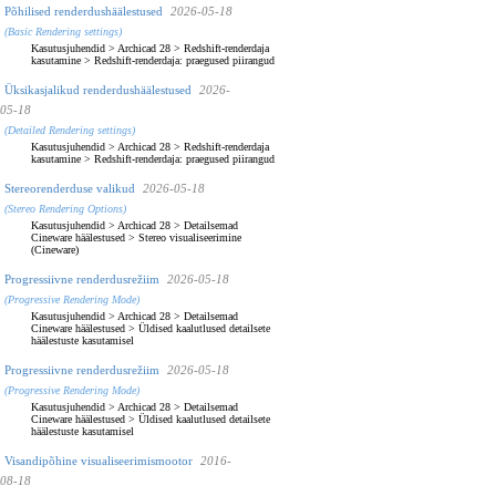
Põhilised renderdushäälestused
2026-05-18
(Basic Rendering settings)
Kasutusjuhendid
>
Archicad 28
>
Redshift-renderdaja
kasutamine
>
Redshift-renderdaja: praegused piirangud
Üksikasjalikud renderdushäälestused
2026-
05-18
(Detailed Rendering settings)
Kasutusjuhendid
>
Archicad 28
>
Redshift-renderdaja
kasutamine
>
Redshift-renderdaja: praegused piirangud
Stereorenderduse valikud
2026-05-18
(Stereo Rendering Options)
Kasutusjuhendid
>
Archicad 28
>
Detailsemad
Cineware häälestused
>
Stereo visualiseerimine
(Cineware)
Progressiivne renderdusrežiim
2026-05-18
(Progressive Rendering Mode)
Kasutusjuhendid
>
Archicad 28
>
Detailsemad
Cineware häälestused
>
Üldised kaalutlused detailsete
häälestuste kasutamisel
Progressiivne renderdusrežiim
2026-05-18
(Progressive Rendering Mode)
Kasutusjuhendid
>
Archicad 28
>
Detailsemad
Cineware häälestused
>
Üldised kaalutlused detailsete
häälestuste kasutamisel
Visandipõhine visualiseerimismootor
2016-
08-18