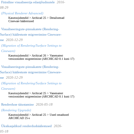
Füüsiline visualiseerija edasijõudnutele
2016-
08-29
(Physical Renderer Advanced)
Kasutusjuhendid
>
Archicad 25
>
Detailsemad
Cineware häälestused
Visualiseeringute-pinnakatete (Rendering-
Surface) häälestuste migreerimine Cineware-
sse
2020-12-29
(Migration of Rendering/Surface Settings to
Cineware)
Kasutusjuhendid
>
Archicad 26
>
Vanematest
versioonidest migreerimine (ARCHICAD 8.1 kuni 17)
Visualiseeringute-pinnakatete (Rendering-
Surface) häälestuste migreerimine Cineware-
sse
2020-12-29
(Migration of Rendering/Surface Settings to
Cineware)
Kasutusjuhendid
>
Archicad 25
>
Vanematest
versioonidest migreerimine (ARCHICAD 8.1 kuni 17)
Renderduse täiustamine
2026-05-18
(Rendering Upgrade)
Kasutusjuhendid
>
Archicad 25
>
Uued omadused
ARCHICAD 25-s
Üksikasjalikud renderdushäälestused
2026-
05-18