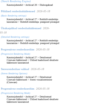
(Sketch Rendering Engine)
Kasutusjuhendid
>
Archicad 28
>
Dialoogaknad
Põhilised renderdushäälestused
2026-05-18
(Basic Rendering settings)
Kasutusjuhendid
>
Archicad 27
>
Redshift-renderdaja
kasutamine
>
Redshift-renderdaja: praegused piirangud
Üksikasjalikud renderdushäälestused
2026-
05-18
(Detailed Rendering settings)
Kasutusjuhendid
>
Archicad 27
>
Redshift-renderdaja
kasutamine
>
Redshift-renderdaja: praegused piirangud
Progressiivne renderdusrežiim
2026-05-18
(Progressive Rendering Mode)
Kasutusjuhendid
>
Archicad 27
>
Detailsemad
Cineware häälestused
>
Üldised kaalutlused detailsete
häälestuste kasutamisel
Stereorenderduse valikud
2026-05-18
(Stereo Rendering Options)
Kasutusjuhendid
>
Archicad 27
>
Detailsemad
Cineware häälestused
>
Stereo visualiseerimine
(Cineware)
Progressiivne renderdusrežiim
2026-05-18
(Progressive Rendering Mode)
Kasutusjuhendid
>
Archicad 27
>
Detailsemad
Cineware häälestused
>
Üldised kaalutlused detailsete
häälestuste kasutamisel