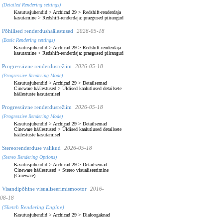
(Detailed Rendering settings)
Kasutusjuhendid
>
Archicad 29
>
Redshift-renderdaja
kasutamine
>
Redshift-renderdaja: praegused piirangud
Põhilised renderdushäälestused
2026-05-18
(Basic Rendering settings)
Kasutusjuhendid
>
Archicad 29
>
Redshift-renderdaja
kasutamine
>
Redshift-renderdaja: praegused piirangud
Progressiivne renderdusrežiim
2026-05-18
(Progressive Rendering Mode)
Kasutusjuhendid
>
Archicad 29
>
Detailsemad
Cineware häälestused
>
Üldised kaalutlused detailsete
häälestuste kasutamisel
Progressiivne renderdusrežiim
2026-05-18
(Progressive Rendering Mode)
Kasutusjuhendid
>
Archicad 29
>
Detailsemad
Cineware häälestused
>
Üldised kaalutlused detailsete
häälestuste kasutamisel
Stereorenderduse valikud
2026-05-18
(Stereo Rendering Options)
Kasutusjuhendid
>
Archicad 29
>
Detailsemad
Cineware häälestused
>
Stereo visualiseerimine
(Cineware)
Visandipõhine visualiseerimismootor
2016-
08-18
(Sketch Rendering Engine)
Kasutusjuhendid
>
Archicad 29
>
Dialoogaknad