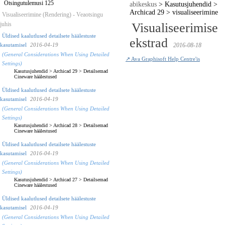
Otsingutulemusi 125
abikeskus
>
Kasutusjuhendid
>
Archicad 29
>
visualiseerimine
Visualiseerimine (Rendering) - Veaotsingu
juhis
Visualiseerimise
Üldised kaalutlused detailsete häälestuste
ekstrad
kasutamisel
2016-04-19
2016-08-18
(General Considerations When Using Detailed
↗ Ava Graphisoft Help Centre'is
Settings)
Kasutusjuhendid
>
Archicad 29
>
Detailsemad
Cineware häälestused
Üldised kaalutlused detailsete häälestuste
kasutamisel
2016-04-19
(General Considerations When Using Detailed
Settings)
Kasutusjuhendid
>
Archicad 28
>
Detailsemad
Cineware häälestused
Üldised kaalutlused detailsete häälestuste
kasutamisel
2016-04-19
(General Considerations When Using Detailed
Settings)
Kasutusjuhendid
>
Archicad 27
>
Detailsemad
Cineware häälestused
Üldised kaalutlused detailsete häälestuste
kasutamisel
2016-04-19
(General Considerations When Using Detailed