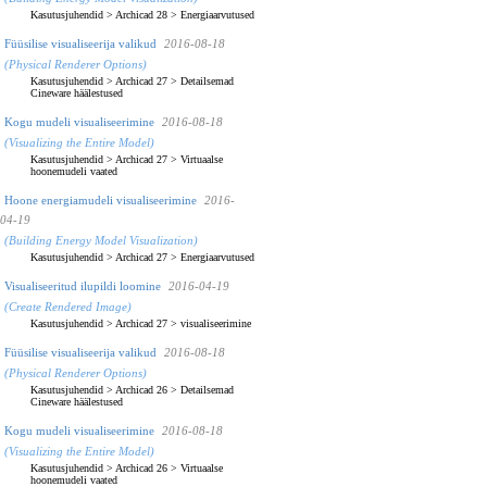
Kasutusjuhendid
>
Archicad 28
>
Energiaarvutused
Füüsilise visualiseerija valikud
2016-08-18
(Physical Renderer Options)
Kasutusjuhendid
>
Archicad 27
>
Detailsemad
Cineware häälestused
Kogu mudeli visualiseerimine
2016-08-18
(Visualizing the Entire Model)
Kasutusjuhendid
>
Archicad 27
>
Virtuaalse
hoonemudeli vaated
Hoone energiamudeli visualiseerimine
2016-
04-19
(Building Energy Model Visualization)
Kasutusjuhendid
>
Archicad 27
>
Energiaarvutused
Visualiseeritud ilupildi loomine
2016-04-19
(Create Rendered Image)
Kasutusjuhendid
>
Archicad 27
>
visualiseerimine
Füüsilise visualiseerija valikud
2016-08-18
(Physical Renderer Options)
Kasutusjuhendid
>
Archicad 26
>
Detailsemad
Cineware häälestused
Kogu mudeli visualiseerimine
2016-08-18
(Visualizing the Entire Model)
Kasutusjuhendid
>
Archicad 26
>
Virtuaalse
hoonemudeli vaated