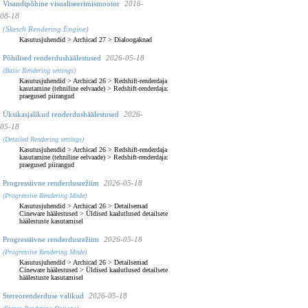
Visandipõhine visualiseerimismootor
2016-
08-18
(Sketch Rendering Engine)
Kasutusjuhendid
>
Archicad 27
>
Dialoogaknad
Põhilised renderdushäälestused
2026-05-18
(Basic Rendering settings)
Kasutusjuhendid
>
Archicad 26
>
Redshift-renderdaja
kasutamine (tehniline eelvaade)
>
Redshift-renderdaja:
praegused piirangud
Üksikasjalikud renderdushäälestused
2026-
05-18
(Detailed Rendering settings)
Kasutusjuhendid
>
Archicad 26
>
Redshift-renderdaja
kasutamine (tehniline eelvaade)
>
Redshift-renderdaja:
praegused piirangud
Progressiivne renderdusrežiim
2026-05-18
(Progressive Rendering Mode)
Kasutusjuhendid
>
Archicad 26
>
Detailsemad
Cineware häälestused
>
Üldised kaalutlused detailsete
häälestuste kasutamisel
Progressiivne renderdusrežiim
2026-05-18
(Progressive Rendering Mode)
Kasutusjuhendid
>
Archicad 26
>
Detailsemad
Cineware häälestused
>
Üldised kaalutlused detailsete
häälestuste kasutamisel
Stereorenderduse valikud
2026-05-18