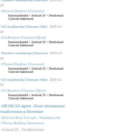
29
(Physical Renderer (Cineware))
Kasutusjuhendid
>
Archicad 26
>
Detailsemad
Cineware häälestused
Cel visualiseerija (Cineware efekt)
2020-12-
29
(Cel Renderer (Cineware Effect))
Kasutusjuhendid
>
Archicad 26
>
Detailsemad
Cineware häälestused
Füüsiline visualiseerija (Cineware)
2020-12-
29
(Physical Renderer (Cineware))
Kasutusjuhendid
>
Archicad 25
>
Detailsemad
Cineware häälestused
Cel visualiseerija (Cineware efekt)
2020-12-
29
(Cel Renderer (Cineware Effect))
Kasutusjuhendid
>
Archicad 25
>
Detailsemad
Cineware häälestused
ARCHICAD algtõed - Hoone informatsiooni
visualiseerimine ja filtreerimine
(Archicad Basic Concepts - Visualizing and
Filtering Building Information)
Archicad 26 - Visualiseerimine