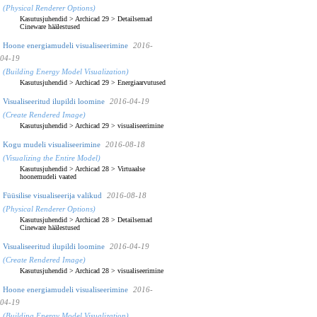
(Physical Renderer Options)
Kasutusjuhendid
>
Archicad 29
>
Detailsemad
Cineware häälestused
Hoone energiamudeli visualiseerimine
2016-
04-19
(Building Energy Model Visualization)
Kasutusjuhendid
>
Archicad 29
>
Energiaarvutused
Visualiseeritud ilupildi loomine
2016-04-19
(Create Rendered Image)
Kasutusjuhendid
>
Archicad 29
>
visualiseerimine
Kogu mudeli visualiseerimine
2016-08-18
(Visualizing the Entire Model)
Kasutusjuhendid
>
Archicad 28
>
Virtuaalse
hoonemudeli vaated
Füüsilise visualiseerija valikud
2016-08-18
(Physical Renderer Options)
Kasutusjuhendid
>
Archicad 28
>
Detailsemad
Cineware häälestused
Visualiseeritud ilupildi loomine
2016-04-19
(Create Rendered Image)
Kasutusjuhendid
>
Archicad 28
>
visualiseerimine
Hoone energiamudeli visualiseerimine
2016-
04-19
(Building Energy Model Visualization)