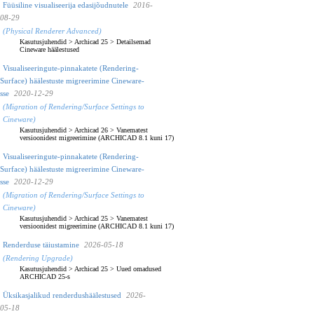
Füüsiline visualiseerija edasijõudnutele
2016-
08-29
(Physical Renderer Advanced)
Kasutusjuhendid
>
Archicad 25
>
Detailsemad
Cineware häälestused
Visualiseeringute-pinnakatete (Rendering-
Surface) häälestuste migreerimine Cineware-
sse
2020-12-29
(Migration of Rendering/Surface Settings to
Cineware)
Kasutusjuhendid
>
Archicad 26
>
Vanematest
versioonidest migreerimine (ARCHICAD 8.1 kuni 17)
Visualiseeringute-pinnakatete (Rendering-
Surface) häälestuste migreerimine Cineware-
sse
2020-12-29
(Migration of Rendering/Surface Settings to
Cineware)
Kasutusjuhendid
>
Archicad 25
>
Vanematest
versioonidest migreerimine (ARCHICAD 8.1 kuni 17)
Renderduse täiustamine
2026-05-18
(Rendering Upgrade)
Kasutusjuhendid
>
Archicad 25
>
Uued omadused
ARCHICAD 25-s
Üksikasjalikud renderdushäälestused
2026-
05-18