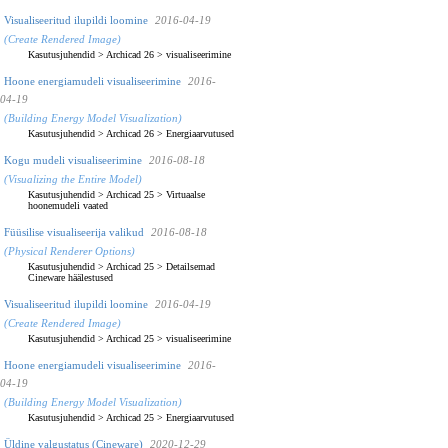
Visualiseeritud ilupildi loomine
2016-04-19
(Create Rendered Image)
Kasutusjuhendid
>
Archicad 26
>
visualiseerimine
Hoone energiamudeli visualiseerimine
2016-
04-19
(Building Energy Model Visualization)
Kasutusjuhendid
>
Archicad 26
>
Energiaarvutused
Kogu mudeli visualiseerimine
2016-08-18
(Visualizing the Entire Model)
Kasutusjuhendid
>
Archicad 25
>
Virtuaalse
hoonemudeli vaated
Füüsilise visualiseerija valikud
2016-08-18
(Physical Renderer Options)
Kasutusjuhendid
>
Archicad 25
>
Detailsemad
Cineware häälestused
Visualiseeritud ilupildi loomine
2016-04-19
(Create Rendered Image)
Kasutusjuhendid
>
Archicad 25
>
visualiseerimine
Hoone energiamudeli visualiseerimine
2016-
04-19
(Building Energy Model Visualization)
Kasutusjuhendid
>
Archicad 25
>
Energiaarvutused
Üldine valgustatus (Cineware)
2020-12-29