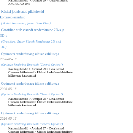
Kasutusjuhendid
>
Archicad 29
>
Uued omadused
ARCHICAD 29-s
Käsitsi joonistatud pildiefektid
korruseplaanidest
(Sketch Rendering from Floor Plan)
Graafiline stiil: visandi renderdamine 2D-s ja
3D-s
(Graphical Style: Sketch Rendering 2D and
3D)
Optimeeri renderdusaeg üldiste valikutega
2026-05-18
(Optimize Rendering Time with "General Options")
Kasutusjuhendid
>
Archicad 29
>
Detailsemad
Cineware häälestused
>
Üldised kaalutlused detailsete
häälestuste kasutamisel
Optimeeri renderdusaeg üldiste valikutega
2026-05-18
(Optimize Rendering Time with "General Options")
Kasutusjuhendid
>
Archicad 28
>
Detailsemad
Cineware häälestused
>
Üldised kaalutlused detailsete
häälestuste kasutamisel
Optimeeri renderdusaeg üldiste valikutega
2026-05-18
(Optimize Rendering Time with "General Options")
Kasutusjuhendid
>
Archicad 27
>
Detailsemad
Cineware häälestused
>
Üldised kaalutlused detailsete