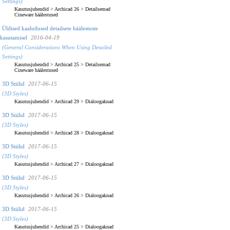
Settings)
Kasutusjuhendid
>
Archicad 26
>
Detailsemad
Cineware häälestused
Üldised kaalutlused detailsete häälestuste
kasutamisel
2016-04-19
(General Considerations When Using Detailed
Settings)
Kasutusjuhendid
>
Archicad 25
>
Detailsemad
Cineware häälestused
3D Stiilid
2017-06-15
(3D Styles)
Kasutusjuhendid
>
Archicad 29
>
Dialoogaknad
3D Stiilid
2017-06-15
(3D Styles)
Kasutusjuhendid
>
Archicad 28
>
Dialoogaknad
3D Stiilid
2017-06-15
(3D Styles)
Kasutusjuhendid
>
Archicad 27
>
Dialoogaknad
3D Stiilid
2017-06-15
(3D Styles)
Kasutusjuhendid
>
Archicad 26
>
Dialoogaknad
3D Stiilid
2017-06-15
(3D Styles)
Kasutusjuhendid
>
Archicad 25
>
Dialoogaknad