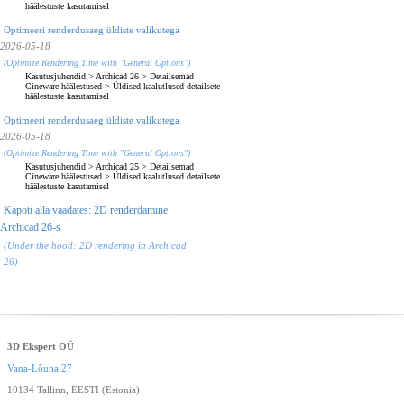
häälestuste kasutamisel
Optimeeri renderdusaeg üldiste valikutega
2026-05-18
(Optimize Rendering Time with "General Options")
Kasutusjuhendid
>
Archicad 26
>
Detailsemad
Cineware häälestused
>
Üldised kaalutlused detailsete
häälestuste kasutamisel
Optimeeri renderdusaeg üldiste valikutega
2026-05-18
(Optimize Rendering Time with "General Options")
Kasutusjuhendid
>
Archicad 25
>
Detailsemad
Cineware häälestused
>
Üldised kaalutlused detailsete
häälestuste kasutamisel
Kapoti alla vaadates: 2D renderdamine
Archicad 26-s
(Under the hood: 2D rendering in Archicad
26)
3D Ekspert OÜ
Vana-Lõuna 27
10134 Tallinn, EESTI (Estonia)