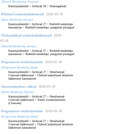
(Sketch Rendering Engine)
Kasutusjuhendid
>
Archicad 28
>
Dialoogaknad
Põhilised renderdushäälestused
2026-05-18
(Basic Rendering settings)
Kasutusjuhendid
>
Archicad 27
>
Redshift-renderdaja
kasutamine
>
Redshift-renderdaja: praegused piirangud
Üksikasjalikud renderdushäälestused
2026-
05-18
(Detailed Rendering settings)
Kasutusjuhendid
>
Archicad 27
>
Redshift-renderdaja
kasutamine
>
Redshift-renderdaja: praegused piirangud
Progressiivne renderdusrežiim
2026-05-18
(Progressive Rendering Mode)
Kasutusjuhendid
>
Archicad 27
>
Detailsemad
Cineware häälestused
>
Üldised kaalutlused detailsete
häälestuste kasutamisel
Stereorenderduse valikud
2026-05-18
(Stereo Rendering Options)
Kasutusjuhendid
>
Archicad 27
>
Detailsemad
Cineware häälestused
>
Stereo visualiseerimine
(Cineware)
Progressiivne renderdusrežiim
2026-05-18
(Progressive Rendering Mode)
Kasutusjuhendid
>
Archicad 27
>
Detailsemad
Cineware häälestused
>
Üldised kaalutlused detailsete
häälestuste kasutamisel