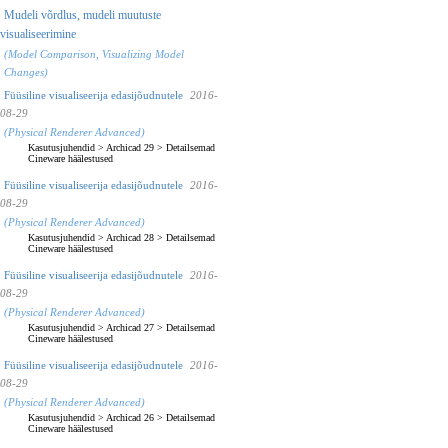
Mudeli võrdlus, mudeli muutuste
visualiseerimine
(Model Comparison, Visualizing Model
Changes)
Füüsiline visualiseerija edasijõudnutele
2016-
08-29
(Physical Renderer Advanced)
Kasutusjuhendid
>
Archicad 29
>
Detailsemad
Cineware häälestused
Füüsiline visualiseerija edasijõudnutele
2016-
08-29
(Physical Renderer Advanced)
Kasutusjuhendid
>
Archicad 28
>
Detailsemad
Cineware häälestused
Füüsiline visualiseerija edasijõudnutele
2016-
08-29
(Physical Renderer Advanced)
Kasutusjuhendid
>
Archicad 27
>
Detailsemad
Cineware häälestused
Füüsiline visualiseerija edasijõudnutele
2016-
08-29
(Physical Renderer Advanced)
Kasutusjuhendid
>
Archicad 26
>
Detailsemad
Cineware häälestused