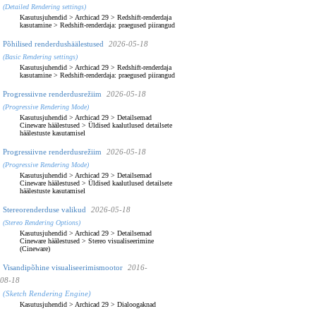
(Detailed Rendering settings)
Kasutusjuhendid
>
Archicad 29
>
Redshift-renderdaja
kasutamine
>
Redshift-renderdaja: praegused piirangud
Põhilised renderdushäälestused
2026-05-18
(Basic Rendering settings)
Kasutusjuhendid
>
Archicad 29
>
Redshift-renderdaja
kasutamine
>
Redshift-renderdaja: praegused piirangud
Progressiivne renderdusrežiim
2026-05-18
(Progressive Rendering Mode)
Kasutusjuhendid
>
Archicad 29
>
Detailsemad
Cineware häälestused
>
Üldised kaalutlused detailsete
häälestuste kasutamisel
Progressiivne renderdusrežiim
2026-05-18
(Progressive Rendering Mode)
Kasutusjuhendid
>
Archicad 29
>
Detailsemad
Cineware häälestused
>
Üldised kaalutlused detailsete
häälestuste kasutamisel
Stereorenderduse valikud
2026-05-18
(Stereo Rendering Options)
Kasutusjuhendid
>
Archicad 29
>
Detailsemad
Cineware häälestused
>
Stereo visualiseerimine
(Cineware)
Visandipõhine visualiseerimismootor
2016-
08-18
(Sketch Rendering Engine)
Kasutusjuhendid
>
Archicad 29
>
Dialoogaknad