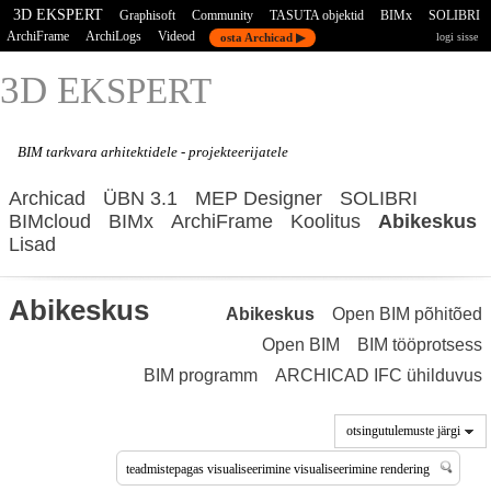
3D EKSPERT
Graphisoft
Community
TASUTA objektid
BIMx
SOLIBRI
ArchiFrame
ArchiLogs
Videod
osta Archicad ▶
logi sisse
3D E
KSPERT
BIM tarkvara
arhitektidele - projekteerijatele
Archicad
ÜBN 3.1
MEP Designer
SOLIBRI
BIMcloud
BIMx
ArchiFrame
Koolitus
Abikeskus
Lisad
Abikeskus
Abikeskus
Open BIM põhitõed
Open BIM
BIM tööprotsess
BIM programm
ARCHICAD IFC ühilduvus
otsingutulemuste järgi