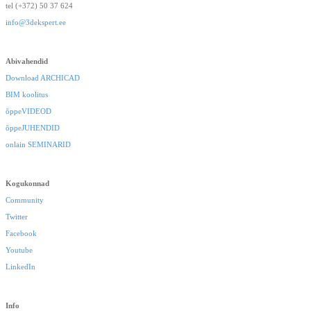
tel (+372) 50 37 624
info@3dekspert.ee
Abivahendid
Download ARCHICAD
BIM koolitus
õppeVIDEOD
õppeJUHENDID
onlain SEMINARID
Kogukonnad
Community
Twitter
Facebook
Youtube
LinkedIn
Info