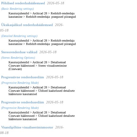
Põhilised renderdushäälestused
2026-05-18
(Basic Rendering settings)
Kasutusjuhendid
>
Archicad 28
>
Redshift-renderdaja
kasutamine
>
Redshift-renderdaja: praegused piirangud
Üksikasjalikud renderdushäälestused
2026-
05-18
(Detailed Rendering settings)
Kasutusjuhendid
>
Archicad 28
>
Redshift-renderdaja
kasutamine
>
Redshift-renderdaja: praegused piirangud
Stereorenderduse valikud
2026-05-18
(Stereo Rendering Options)
Kasutusjuhendid
>
Archicad 28
>
Detailsemad
Cineware häälestused
>
Stereo visualiseerimine
(Cineware)
Progressiivne renderdusrežiim
2026-05-18
(Progressive Rendering Mode)
Kasutusjuhendid
>
Archicad 28
>
Detailsemad
Cineware häälestused
>
Üldised kaalutlused detailsete
häälestuste kasutamisel
Progressiivne renderdusrežiim
2026-05-18
(Progressive Rendering Mode)
Kasutusjuhendid
>
Archicad 28
>
Detailsemad
Cineware häälestused
>
Üldised kaalutlused detailsete
häälestuste kasutamisel
Visandipõhine visualiseerimismootor
2016-
08-18