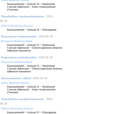
(Stereo Rendering Options)
Kasutusjuhendid
>
Archicad 26
>
Detailsemad
Cineware häälestused
>
Stereo visualiseerimine
(Cineware)
Visandipõhine visualiseerimismootor
2016-
08-18
(Sketch Rendering Engine)
Kasutusjuhendid
>
Archicad 26
>
Dialoogaknad
Progressiivne renderdusrežiim
2026-05-18
(Progressive Rendering Mode)
Kasutusjuhendid
>
Archicad 25
>
Detailsemad
Cineware häälestused
>
Üldised kaalutlused detailsete
häälestuste kasutamisel
Progressiivne renderdusrežiim
2026-05-18
(Progressive Rendering Mode)
Kasutusjuhendid
>
Archicad 25
>
Detailsemad
Cineware häälestused
>
Üldised kaalutlused detailsete
häälestuste kasutamisel
Stereorenderduse valikud
2026-05-18
(Stereo Rendering Options)
Kasutusjuhendid
>
Archicad 25
>
Detailsemad
Cineware häälestused
>
Stereo visualiseerimine
(Cineware)
Visandipõhine visualiseerimismootor
2016-
08-18
(Sketch Rendering Engine)
Kasutusjuhendid
>
Archicad 25
>
Dialoogaknad