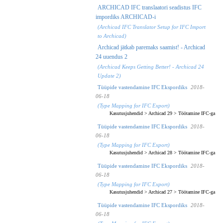
ARCHICAD IFC translaatori seadistus IFC
impordiks ARCHICAD-i
(Archicad IFC Translator Setup for IFC Import
to Archicad)
Archicad jätkab paremaks saamist! - Archicad
24 uuendus 2
(Archicad Keeps Getting Better! - Archicad 24
Update 2)
Tüüpide vastendamine IFC Ekspordiks
2018-
06-18
(Type Mapping for IFC Export)
Kasutusjuhendid
>
Archicad 29
>
Töötamine IFC-ga
Tüüpide vastendamine IFC Ekspordiks
2018-
06-18
(Type Mapping for IFC Export)
Kasutusjuhendid
>
Archicad 28
>
Töötamine IFC-ga
Tüüpide vastendamine IFC Ekspordiks
2018-
06-18
(Type Mapping for IFC Export)
Kasutusjuhendid
>
Archicad 27
>
Töötamine IFC-ga
Tüüpide vastendamine IFC Ekspordiks
2018-
06-18