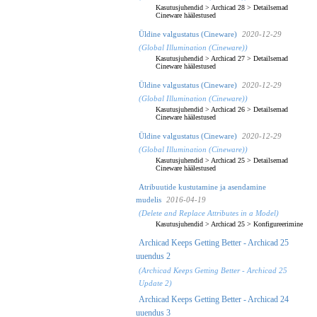
Kasutusjuhendid
>
Archicad 28
>
Detailsemad
Cineware häälestused
Üldine valgustatus (Cineware)
2020-12-29
(Global Illumination (Cineware))
Kasutusjuhendid
>
Archicad 27
>
Detailsemad
Cineware häälestused
Üldine valgustatus (Cineware)
2020-12-29
(Global Illumination (Cineware))
Kasutusjuhendid
>
Archicad 26
>
Detailsemad
Cineware häälestused
Üldine valgustatus (Cineware)
2020-12-29
(Global Illumination (Cineware))
Kasutusjuhendid
>
Archicad 25
>
Detailsemad
Cineware häälestused
Atribuutide kustutamine ja asendamine
mudelis
2016-04-19
(Delete and Replace Attributes in a Model)
Kasutusjuhendid
>
Archicad 25
>
Konfigureerimine
Archicad Keeps Getting Better - Archicad 25
uuendus 2
(Archicad Keeps Getting Better - Archicad 25
Update 2)
Archicad Keeps Getting Better - Archicad 24
uuendus 3