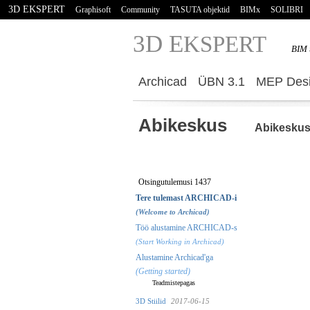
3D EKSPERT
Graphisoft
Community
TASUTA objektid
BIMx
SOLIBRI
3D E
KSPERT
BIM 
Archicad
ÜBN 3.1
MEP Desi
Abikeskus
Abikesku
Otsingutulemusi 1437
Tere tulemast ARCHICAD-i
(Welcome to Archicad)
Töö alustamine ARCHICAD-s
(Start Working in Archicad)
Alustamine Archicad'ga
(Getting started)
Teadmistepagas
3D Stiilid
2017-06-15