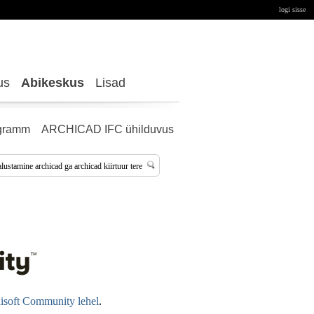
logi sisse
us
Abikeskus
Lisad
gramm
ARCHICAD IFC ühilduvus