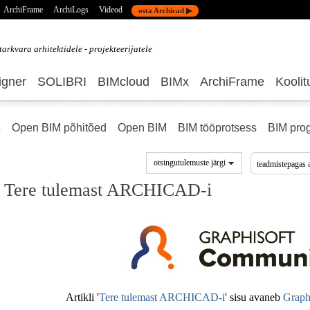
ArchiFrame
ArchiLogs
Videod
osta Archicad ▶
tarkvara
arhitektidele - projekteerijatele
gner
SOLIBRI
BIMcloud
BIMx
ArchiFrame
Koolit
s
Open BIM põhitõed
Open BIM
BIM tööprotsess
BIM pro
otsingutulemuste järgi
Tere tulemast ARCHICAD-i