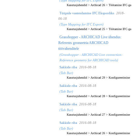
(Type Mapping for IFC Export)
Kasutusjuhendid
>
Archicad 26
>
Töötamine IFC-ga
Tüüpide vastendamine IFC Ekspordiks
2018-
06-18
(Type Mapping for IFC Export)
Kasutusjuhendid
>
Archicad 25
>
Töötamine IFC-ga
Grasshopper - ARCHICAD Live ühendus:
Referents geomeetria ARCHICAD
töövahenditele
(Grasshopper - ARCHICAD Live connection:
Reference geometry for ARCHICAD tools)
Sakkide riba
2016-08-18
(Tab Bar)
Kasutusjuhendid
>
Archicad 29
>
Konfigureerimine
Sakkide riba
2016-08-18
(Tab Bar)
Kasutusjuhendid
>
Archicad 28
>
Konfigureerimine
Sakkide riba
2016-08-18
(Tab Bar)
Kasutusjuhendid
>
Archicad 27
>
Konfigureerimine
Sakkide riba
2016-08-18
(Tab Bar)
Kasutusjuhendid
>
Archicad 26
>
Konfigureerimine