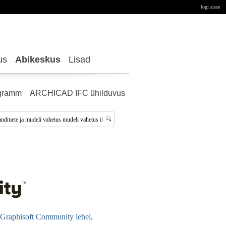
logi sisse
us
Abikeskus
Lisad
gramm
ARCHICAD IFC ühilduvus