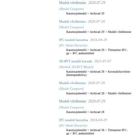
Mudeli võrdlemine
2020-07-29
(Model Compare)
Kasutusjuhendid
>
Archicad 29
Mudeli võrdlemine
2020-07-29
(Model Compare)
Kasutusjuhendid
>
Archicad 29
>
Mudeli võrdlemine
IFC mudeli hierarhia
2016-04-19
(IFC Model Hierarchy)
Kasutusjuhendid
>
Archicad 29
>
Töötamine IFC-
ga
>
IFC andmetüübid
3D RVT mudeli kiirside
2021-07-07
(Hotlink 3D RVT Model)
Kasutusjuhendid
>
Archicad 28
>
Koostalitlusvõime
(Interoperability)
Mudeli võrdlemine
2020-07-29
(Model Compare)
Kasutusjuhendid
>
Archicad 28
>
Mudeli võrdlemine
Mudeli võrdlemine
2020-07-29
(Model Compare)
Kasutusjuhendid
>
Archicad 28
IFC mudeli hierarhia
2016-04-19
(IFC Model Hierarchy)
Kasutusjuhendid
>
Archicad 28
>
Töötamine IFC-
ga
>
IFC andmetüübid