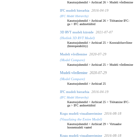
Kasutusjuhendid
>
Archicad 26
>
Mudeli võrdlemine
IFC mudeli hierarhia
2016-04-19
(IFC Model Hierarchy)
Kasutusjuhendid
>
Archicad 26
>
Töötamine IFC-
ga
>
IFC andmetüübid
3D RVT mudeli kiirside
2021-07-07
(Hotlink 3D RVT Model)
Kasutusjuhendid
>
Archicad 25
>
Koostalitlusvõime
(Interoperability)
Mudeli võrdlemine
2020-07-29
(Model Compare)
Kasutusjuhendid
>
Archicad 25
>
Mudeli võrdlemine
Mudeli võrdlemine
2020-07-29
(Model Compare)
Kasutusjuhendid
>
Archicad 25
IFC mudeli hierarhia
2016-04-19
(IFC Model Hierarchy)
Kasutusjuhendid
>
Archicad 25
>
Töötamine IFC-
ga
>
IFC andmetüübid
Kogu mudeli visualiseerimine
2016-08-18
(Visualizing the Entire Model)
Kasutusjuhendid
>
Archicad 29
>
Virtuaalse
hoonemudeli vaated
Kogu mudeli visualiseerimine
2016-08-18