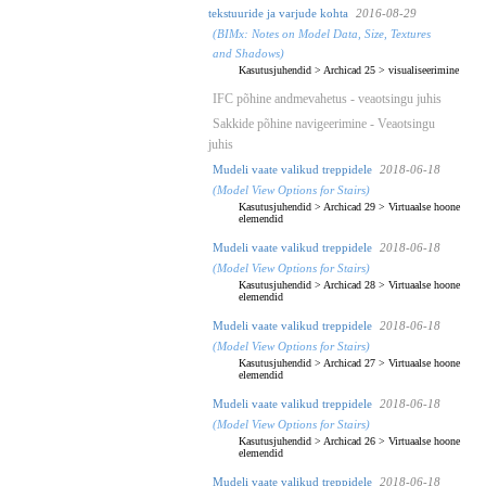
tekstuuride ja varjude kohta
2016-08-29
(BIMx: Notes on Model Data, Size, Textures
and Shadows)
Kasutusjuhendid
>
Archicad 25
>
visualiseerimine
IFC põhine andmevahetus - veaotsingu juhis
Sakkide põhine navigeerimine - Veaotsingu
juhis
Mudeli vaate valikud treppidele
2018-06-18
(Model View Options for Stairs)
Kasutusjuhendid
>
Archicad 29
>
Virtuaalse hoone
elemendid
Mudeli vaate valikud treppidele
2018-06-18
(Model View Options for Stairs)
Kasutusjuhendid
>
Archicad 28
>
Virtuaalse hoone
elemendid
Mudeli vaate valikud treppidele
2018-06-18
(Model View Options for Stairs)
Kasutusjuhendid
>
Archicad 27
>
Virtuaalse hoone
elemendid
Mudeli vaate valikud treppidele
2018-06-18
(Model View Options for Stairs)
Kasutusjuhendid
>
Archicad 26
>
Virtuaalse hoone
elemendid
Mudeli vaate valikud treppidele
2018-06-18