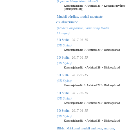
(Open or Merge Rhino Model)
Kasutusjuhendid
>
Archicad 25
>
Koostalitlusvõime
(Interoperability)
Mudeli võrdlus, mudeli muutuste
visualiseerimine
(Model Comparison, Visualizing Model
Changes)
3D Stiilid
2017-06-15
(3D Styles)
Kasutusjuhendid
>
Archicad 29
>
Dialoogaknad
3D Stiilid
2017-06-15
(3D Styles)
Kasutusjuhendid
>
Archicad 28
>
Dialoogaknad
3D Stiilid
2017-06-15
(3D Styles)
Kasutusjuhendid
>
Archicad 27
>
Dialoogaknad
3D Stiilid
2017-06-15
(3D Styles)
Kasutusjuhendid
>
Archicad 26
>
Dialoogaknad
3D Stiilid
2017-06-15
(3D Styles)
Kasutusjuhendid
>
Archicad 25
>
Dialoogaknad
BIMx: Märkused mudeli andmete, suuruse,