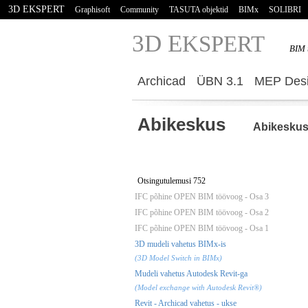
3D EKSPERT
Graphisoft
Community
TASUTA objektid
BIMx
SOLIBRI
3D E
KSPERT
BIM 
Archicad
ÜBN 3.1
MEP Desi
Abikeskus
Abikesku
Otsingutulemusi 752
IFC põhine OPEN BIM töövoog - Osa 3
IFC põhine OPEN BIM töövoog - Osa 2
IFC põhine OPEN BIM töövoog - Osa 1
3D mudeli vahetus BIMx-is
(3D Model Switch in BIMx)
Mudeli vahetus Autodesk Revit-ga
(Model exchange with Autodesk Revit®)
Revit - Archicad vahetus - ukse