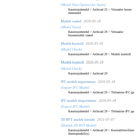
(Model View Options for Stairs)
Kasutusjuhendid
>
Archicad 25
>
Virtuaalse hoone
elemendid
Mudeli vaated
2026-05-18
(Model Views)
Kasutusjuhendid
>
Archicad 29
>
Virtuaalse
hoonemudeli vaated
Mudeli kontroll
2026-05-18
(Model Check)
Kasutusjuhendid
>
Archicad 29
>
Mudeli kontroll
Mudeli kontroll
2026-05-18
(Model Check)
Kasutusjuhendid
>
Archicad 29
IFC mudeli importimine
2026-05-18
(Import IFC Model)
Kasutusjuhendid
>
Archicad 29
>
Töötamine IFC-ga
IFC mudeli eksportimine
2026-05-18
(Export IFC Model)
Kasutusjuhendid
>
Archicad 29
>
Töötamine IFC-ga
3D RVT mudeli kiirside
2021-07-07
(Hotlink 3D RVT Model)
Kasutusjuhendid
>
Archicad 29
>
Koostalitlusvõime
(Interoperability)