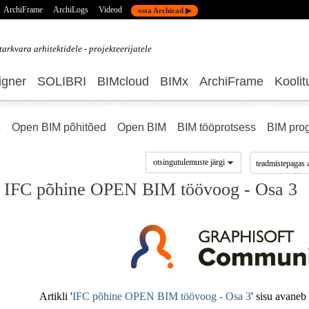
ArchiFrame
ArchiLogs
Videod
osta Archicad ▶
tarkvara
arhitektidele - projekteerijatele
gner
SOLIBRI
BIMcloud
BIMx
ArchiFrame
Koolit
s
Open BIM põhitõed
Open BIM
BIM tööprotsess
BIM pro
otsingutulemuste järgi
IFC põhine OPEN BIM töövoog - Osa 3