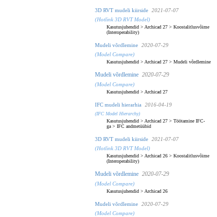
3D RVT mudeli kiirside
2021-07-07
(Hotlink 3D RVT Model)
Kasutusjuhendid
>
Archicad 27
>
Koostalitlusvõime
(Interoperability)
Mudeli võrdlemine
2020-07-29
(Model Compare)
Kasutusjuhendid
>
Archicad 27
>
Mudeli võrdlemine
Mudeli võrdlemine
2020-07-29
(Model Compare)
Kasutusjuhendid
>
Archicad 27
IFC mudeli hierarhia
2016-04-19
(IFC Model Hierarchy)
Kasutusjuhendid
>
Archicad 27
>
Töötamine IFC-
ga
>
IFC andmetüübid
3D RVT mudeli kiirside
2021-07-07
(Hotlink 3D RVT Model)
Kasutusjuhendid
>
Archicad 26
>
Koostalitlusvõime
(Interoperability)
Mudeli võrdlemine
2020-07-29
(Model Compare)
Kasutusjuhendid
>
Archicad 26
Mudeli võrdlemine
2020-07-29
(Model Compare)