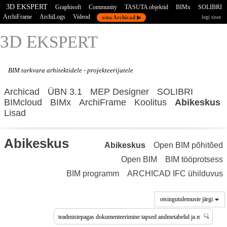
3D EKSPERT
Graphisoft
Community
TASUTA objektid
BIMx
SOLIBRI
ArchiFrame
ArchiLogs
Videod
osta Archicad ▶
logi sisse
3D E
KSPERT
BIM tarkvara
arhitektidele - projekteerijatele
Archicad
ÜBN 3.1
MEP Designer
SOLIBRI
BIMcloud
BIMx
ArchiFrame
Koolitus
Abikeskus
Lisad
Abikeskus
Abikeskus
Open BIM põhitõed
Open BIM
BIM tööprotsess
BIM programm
ARCHICAD IFC ühilduvus
otsingutulemuste järgi