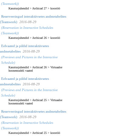
(Teamwork))
Kasutusjuhendid
>
Archicad 27
>
koostöö
Reserveeringud interaktiivsetes andmetabelites
(Teamwork)
2016-08-29
(Reservation in Interactive Schedules
(Teamwork))
Kasutusjuhendid
>
Archicad 26
>
koostöö
Eelvaated ja pildid interaktiivsetes
andmetabelites
2016-08-29
(Previews and Pictures in the Interactive
Schedule)
Kasutusjuhendid
>
Archicad 26
>
Virtuaalse
hoonemudeli vaated
Eelvaated ja pildid interaktiivsetes
andmetabelites
2016-08-29
(Previews and Pictures in the Interactive
Schedule)
Kasutusjuhendid
>
Archicad 25
>
Virtuaalse
hoonemudeli vaated
Reserveeringud interaktiivsetes andmetabelites
(Teamwork)
2016-08-29
(Reservation in Interactive Schedules
(Teamwork))
Kasutusjuhendid
>
Archicad 25
>
koostöö