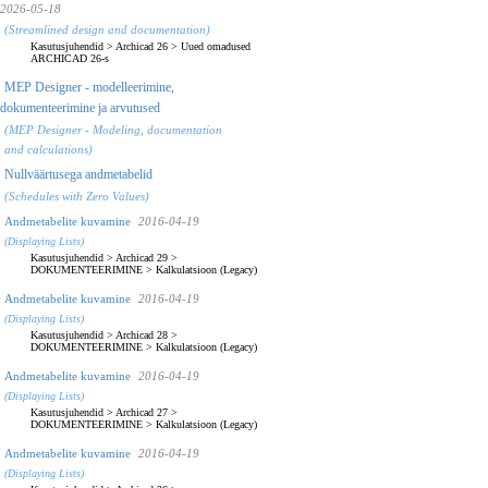
2026-05-18
(Streamlined design and documentation)
Kasutusjuhendid
>
Archicad 26
>
Uued omadused
ARCHICAD 26-s
MEP Designer - modelleerimine,
dokumenteerimine ja arvutused
(MEP Designer - Modeling, documentation
and calculations)
Nullväärtusega andmetabelid
(Schedules with Zero Values)
Andmetabelite kuvamine
2016-04-19
(Displaying Lists)
Kasutusjuhendid
>
Archicad 29
>
DOKUMENTEERIMINE
>
Kalkulatsioon (Legacy)
Andmetabelite kuvamine
2016-04-19
(Displaying Lists)
Kasutusjuhendid
>
Archicad 28
>
DOKUMENTEERIMINE
>
Kalkulatsioon (Legacy)
Andmetabelite kuvamine
2016-04-19
(Displaying Lists)
Kasutusjuhendid
>
Archicad 27
>
DOKUMENTEERIMINE
>
Kalkulatsioon (Legacy)
Andmetabelite kuvamine
2016-04-19
(Displaying Lists)