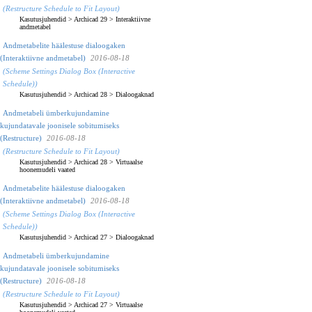
(Restructure Schedule to Fit Layout)
Kasutusjuhendid
>
Archicad 29
>
Interaktiivne
andmetabel
Andmetabelite häälestuse dialoogaken
(Interaktiivne andmetabel)
2016-08-18
(Scheme Settings Dialog Box (Interactive
Schedule))
Kasutusjuhendid
>
Archicad 28
>
Dialoogaknad
Andmetabeli ümberkujundamine
kujundatavale joonisele sobitumiseks
(Restructure)
2016-08-18
(Restructure Schedule to Fit Layout)
Kasutusjuhendid
>
Archicad 28
>
Virtuaalse
hoonemudeli vaated
Andmetabelite häälestuse dialoogaken
(Interaktiivne andmetabel)
2016-08-18
(Scheme Settings Dialog Box (Interactive
Schedule))
Kasutusjuhendid
>
Archicad 27
>
Dialoogaknad
Andmetabeli ümberkujundamine
kujundatavale joonisele sobitumiseks
(Restructure)
2016-08-18
(Restructure Schedule to Fit Layout)
Kasutusjuhendid
>
Archicad 27
>
Virtuaalse