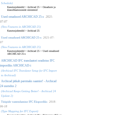
Schedule)
Kasutusjuhendid
>
Archicad 25
>
Omaduste ja
klassifikatsioonide süsteemid
Uued omadused ARCHICAD 25-s
2021-
07-07
(New Features in ARCHICAD 25)
Kasutusjuhendid
>
Archicad 25
Uued omadused ARCHICAD 25-s
2021-07-
07
(New Features in ARCHICAD 25)
Kasutusjuhendid
>
Archicad 25
>
Uued omadused
ARCHICAD 25-s
ARCHICAD IFC translaatori seadistus IFC
impordiks ARCHICAD-i
(Archicad IFC Translator Setup for IFC Import
to Archicad)
Archicad jätkab paremaks saamist! - Archicad
24 uuendus 2
(Archicad Keeps Getting Better! - Archicad 24
Update 2)
Tüüpide vastendamine IFC Ekspordiks
2018-
06-18
(Type Mapping for IFC Export)