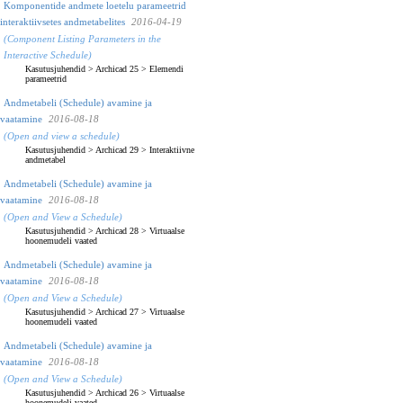
Komponentide andmete loetelu parameetrid
interaktiivsetes andmetabelites
2016-04-19
(Component Listing Parameters in the
Interactive Schedule)
Kasutusjuhendid
>
Archicad 25
>
Elemendi
parameetrid
Andmetabeli (Schedule) avamine ja
vaatamine
2016-08-18
(Open and view a schedule)
Kasutusjuhendid
>
Archicad 29
>
Interaktiivne
andmetabel
Andmetabeli (Schedule) avamine ja
vaatamine
2016-08-18
(Open and View a Schedule)
Kasutusjuhendid
>
Archicad 28
>
Virtuaalse
hoonemudeli vaated
Andmetabeli (Schedule) avamine ja
vaatamine
2016-08-18
(Open and View a Schedule)
Kasutusjuhendid
>
Archicad 27
>
Virtuaalse
hoonemudeli vaated
Andmetabeli (Schedule) avamine ja
vaatamine
2016-08-18
(Open and View a Schedule)
Kasutusjuhendid
>
Archicad 26
>
Virtuaalse
hoonemudeli vaated