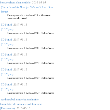
korruseplaani elementidele
2016-08-18
(Show Schedule Data for Selected Floor Plan
Items)
Kasutusjuhendid
>
Archicad 25
>
Virtuaalse
hoonemudeli vaated
3D Stiilid
2017-06-15
(3D Styles)
Kasutusjuhendid
>
Archicad 29
>
Dialoogaknad
3D Stiilid
2017-06-15
(3D Styles)
Kasutusjuhendid
>
Archicad 28
>
Dialoogaknad
3D Stiilid
2017-06-15
(3D Styles)
Kasutusjuhendid
>
Archicad 27
>
Dialoogaknad
3D Stiilid
2017-06-15
(3D Styles)
Kasutusjuhendid
>
Archicad 26
>
Dialoogaknad
3D Stiilid
2017-06-15
(3D Styles)
Kasutusjuhendid
>
Archicad 25
>
Dialoogaknad
Andmetabeli ümberkujundamine
kujundatavale joonisele sobitumiseks
(Restructure)
2016-08-18