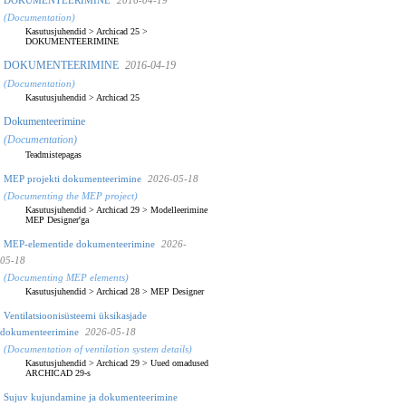
(Documentation)
Kasutusjuhendid
>
Archicad 25
>
DOKUMENTEERIMINE
DOKUMENTEERIMINE
2016-04-19
(Documentation)
Kasutusjuhendid
>
Archicad 25
Dokumenteerimine
(Documentation)
Teadmistepagas
MEP projekti dokumenteerimine
2026-05-18
(Documenting the MEP project)
Kasutusjuhendid
>
Archicad 29
>
Modelleerimine
MEP Designer'ga
MEP-elementide dokumenteerimine
2026-
05-18
(Documenting MEP elements)
Kasutusjuhendid
>
Archicad 28
>
MEP Designer
Ventilatsioonisüsteemi üksikasjade
dokumenteerimine
2026-05-18
(Documentation of ventilation system details)
Kasutusjuhendid
>
Archicad 29
>
Uued omadused
ARCHICAD 29-s
Sujuv kujundamine ja dokumenteerimine