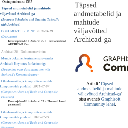
Otsingutulemusi 1537
Täpsed
Täpsed andmetabelid ja mahtude
andmetabelid ja
väljavõtted Archicad-ga
(Accurate Schedules and Quantity Takeoffs
mahtude
with Archicad)
väljavõtted
DOKUMENTEERIMINE
2016-04-19
(Document)
Archicad-ga
Kasutusjuhendid
>
Archicad 25
>
Uued omadused
ARCHICAD 25-s
Archicad 26 - Dokumenteerimine
Muuda dokumenteerimine sujuvamaks
Archicadi Keynotes funktsiooniga
(Streamline your documentation with
Archicad's Keynotes feature)
Lihtelementide ja komposiitelementide
komponentide pindalad
2021-07-07
(Component Areas of Basic and Composite
Elements)
Kasutusjuhendid
>
Archicad 29
>
Elemendi loendi
parameetrid
Lihtelementide ja komposiitelementide
komponentide pindalad
2026-07-21
(Component Areas of Basic and Composite
Elements)