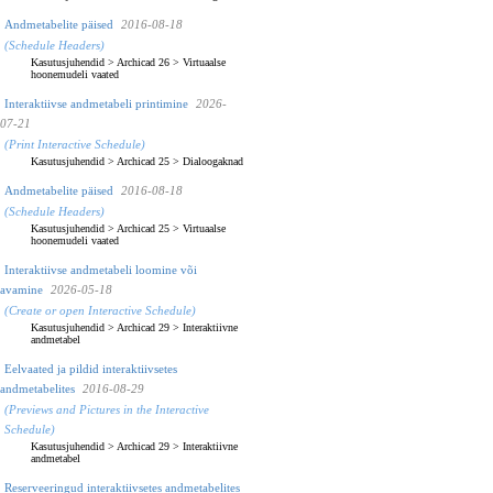
Andmetabelite päised
2016-08-18
(Schedule Headers)
Kasutusjuhendid
>
Archicad 26
>
Virtuaalse
hoonemudeli vaated
Interaktiivse andmetabeli printimine
2026-
07-21
(Print Interactive Schedule)
Kasutusjuhendid
>
Archicad 25
>
Dialoogaknad
Andmetabelite päised
2016-08-18
(Schedule Headers)
Kasutusjuhendid
>
Archicad 25
>
Virtuaalse
hoonemudeli vaated
Interaktiivse andmetabeli loomine või
avamine
2026-05-18
(Create or open Interactive Schedule)
Kasutusjuhendid
>
Archicad 29
>
Interaktiivne
andmetabel
Eelvaated ja pildid interaktiivsetes
andmetabelites
2016-08-29
(Previews and Pictures in the Interactive
Schedule)
Kasutusjuhendid
>
Archicad 29
>
Interaktiivne
andmetabel
Reserveeringud interaktiivsetes andmetabelites