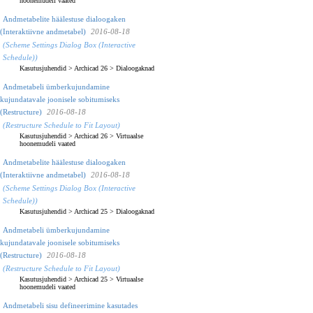
hoonemudeli vaated
Andmetabelite häälestuse dialoogaken
(Interaktiivne andmetabel)
2016-08-18
(Scheme Settings Dialog Box (Interactive
Schedule))
Kasutusjuhendid
>
Archicad 26
>
Dialoogaknad
Andmetabeli ümberkujundamine
kujundatavale joonisele sobitumiseks
(Restructure)
2016-08-18
(Restructure Schedule to Fit Layout)
Kasutusjuhendid
>
Archicad 26
>
Virtuaalse
hoonemudeli vaated
Andmetabelite häälestuse dialoogaken
(Interaktiivne andmetabel)
2016-08-18
(Scheme Settings Dialog Box (Interactive
Schedule))
Kasutusjuhendid
>
Archicad 25
>
Dialoogaknad
Andmetabeli ümberkujundamine
kujundatavale joonisele sobitumiseks
(Restructure)
2016-08-18
(Restructure Schedule to Fit Layout)
Kasutusjuhendid
>
Archicad 25
>
Virtuaalse
hoonemudeli vaated
Andmetabeli sisu defineerimine kasutades