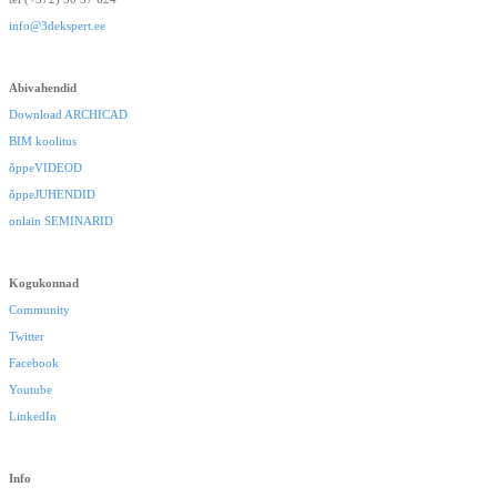
info@3dekspert.ee
Abivahendid
Download ARCHICAD
BIM koolitus
õppeVIDEOD
õppeJUHENDID
onlain SEMINARID
Kogukonnad
Community
Twitter
Facebook
Youtube
LinkedIn
Info