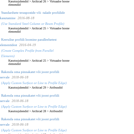
Kasutusjuhendid
>
Archicad 26
>
Virtuaalse hoone
elemendid
Standardsete teraspostide või -talade profiilide
kasutamine
2016-08-18
(Use Standard Steel Column or Beam Profile)
Kasutusjuhendid
>
Archicad 25
>
Virtuaalse hoone
elemendid
Keerulise profiili loomine paralleelsetest
elementidest
2016-04-19
(Create Complex Profile from Parallel
Elements)
Kasutusjuhendid
>
Archicad 25
>
Virtuaalse hoone
elemendid
Rakenda oma pinnakatet või joont profiili
servale
2018-06-18
(Apply Custom Surface or Line to Profile Edge)
Kasutusjuhendid
>
Archicad 29
>
Atribuudid
Rakenda oma pinnakatet või joont profiili
servale
2018-06-18
(Apply Custom Surface or Line to Profile Edge)
Kasutusjuhendid
>
Archicad 28
>
Atribuudid
Rakenda oma pinnakatet või joont profiili
servale
2018-06-18
(Apply Custom Surface or Line to Profile Edge)