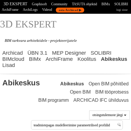
3D EKSPERT
Graphisoft
Community
TASUTA objektid
BIMx
SOLIBRI
ArchiFrame
ArchiLogs
Videod
osta Archicad ▶
logi sisse
3D E
KSPERT
BIM tarkvara
arhitektidele - projekteerijatele
Archicad
ÜBN 3.1
MEP Designer
SOLIBRI
BIMcloud
BIMx
ArchiFrame
Koolitus
Abikeskus
Lisad
Abikeskus
Abikeskus
Open BIM põhitõed
Open BIM
BIM tööprotsess
BIM programm
ARCHICAD IFC ühilduvus
otsingutulemuste järgi