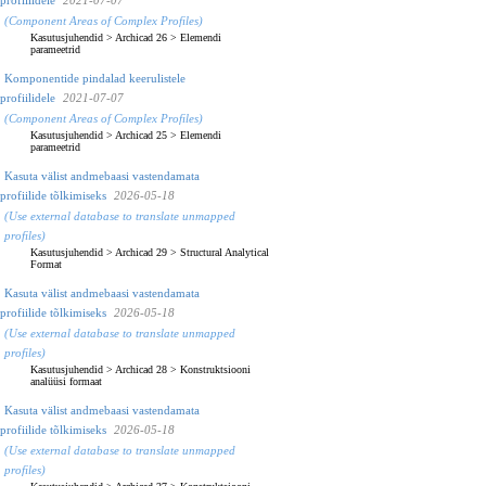
(Component Areas of Complex Profiles)
Kasutusjuhendid
>
Archicad 26
>
Elemendi
parameetrid
Komponentide pindalad keerulistele
profiilidele
2021-07-07
(Component Areas of Complex Profiles)
Kasutusjuhendid
>
Archicad 25
>
Elemendi
parameetrid
Kasuta välist andmebaasi vastendamata
profiilide tõlkimiseks
2026-05-18
(Use external database to translate unmapped
profiles)
Kasutusjuhendid
>
Archicad 29
>
Structural Analytical
Format
Kasuta välist andmebaasi vastendamata
profiilide tõlkimiseks
2026-05-18
(Use external database to translate unmapped
profiles)
Kasutusjuhendid
>
Archicad 28
>
Konstruktsiooni
analüüsi formaat
Kasuta välist andmebaasi vastendamata
profiilide tõlkimiseks
2026-05-18
(Use external database to translate unmapped
profiles)