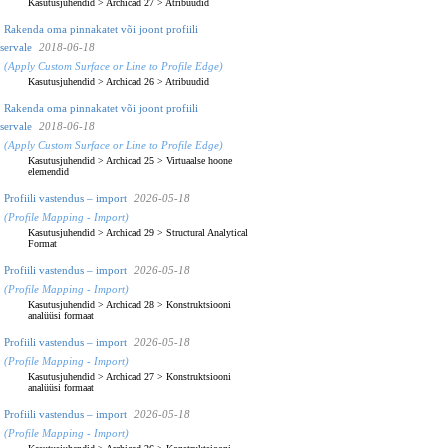
Kasutusjuhendid
>
Archicad 27
>
Atribuudid
Rakenda oma pinnakatet või joont profiili
servale
2018-06-18
(Apply Custom Surface or Line to Profile Edge)
Kasutusjuhendid
>
Archicad 26
>
Atribuudid
Rakenda oma pinnakatet või joont profiili
servale
2018-06-18
(Apply Custom Surface or Line to Profile Edge)
Kasutusjuhendid
>
Archicad 25
>
Virtuaalse hoone
elemendid
Profiili vastendus – import
2026-05-18
(Profile Mapping - Import)
Kasutusjuhendid
>
Archicad 29
>
Structural Analytical
Format
Profiili vastendus – import
2026-05-18
(Profile Mapping - Import)
Kasutusjuhendid
>
Archicad 28
>
Konstruktsiooni
analüüsi formaat
Profiili vastendus – import
2026-05-18
(Profile Mapping - Import)
Kasutusjuhendid
>
Archicad 27
>
Konstruktsiooni
analüüsi formaat
Profiili vastendus – import
2026-05-18
(Profile Mapping - Import)