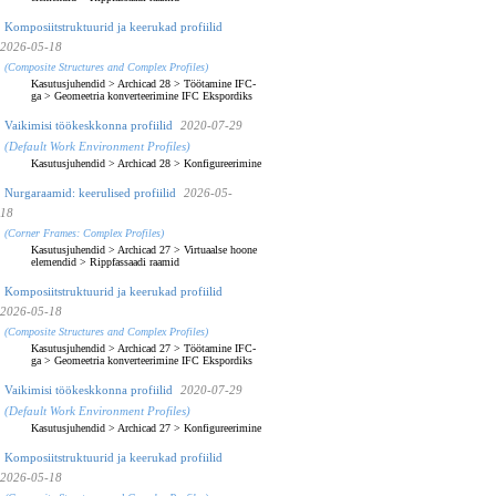
Komposiitstruktuurid ja keerukad profiilid
2026-05-18
(Composite Structures and Complex Profiles)
Kasutusjuhendid
>
Archicad 28
>
Töötamine IFC-
ga
>
Geomeetria konverteerimine IFC Ekspordiks
Vaikimisi töökeskkonna profiilid
2020-07-29
(Default Work Environment Profiles)
Kasutusjuhendid
>
Archicad 28
>
Konfigureerimine
Nurgaraamid: keerulised profiilid
2026-05-
18
(Corner Frames: Complex Profiles)
Kasutusjuhendid
>
Archicad 27
>
Virtuaalse hoone
elemendid
>
Rippfassaadi raamid
Komposiitstruktuurid ja keerukad profiilid
2026-05-18
(Composite Structures and Complex Profiles)
Kasutusjuhendid
>
Archicad 27
>
Töötamine IFC-
ga
>
Geomeetria konverteerimine IFC Ekspordiks
Vaikimisi töökeskkonna profiilid
2020-07-29
(Default Work Environment Profiles)
Kasutusjuhendid
>
Archicad 27
>
Konfigureerimine
Komposiitstruktuurid ja keerukad profiilid
2026-05-18