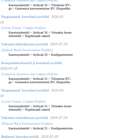
(Composite Structures and Complex Profiles)
Kasutusjuhendid
>
Archicad 26
>
Töötamine IFC-
ga
>
Geomeetria konverteerimine IFC Ekspordiks
Nurgaraamid: keerulised profiilid
2026-05-
18
(Corner Frames: Complex Profiles)
Kasutusjuhendid
>
Archicad 26
>
Virtuaalse hoone
elemendid
>
Rippfassaadi raamid
Vaikimisi töökeskkonna profiilid
2020-07-29
(Default Work Environment Profiles)
Kasutusjuhendid
>
Archicad 26
>
Konfigureerimine
Komposiitstruktuurid ja keerukad profiilid
2026-05-18
(Composite Structures and Complex Profiles)
Kasutusjuhendid
>
Archicad 25
>
Töötamine IFC-
ga
>
Geomeetria konverteerimine IFC Ekspordiks
Nurgaraamid: keerulised profiilid
2026-05-
18
(Corner Frames: Complex Profiles)
Kasutusjuhendid
>
Archicad 25
>
Virtuaalse hoone
elemendid
>
Rippfassaadi raamid
Vaikimisi töökeskkonna profiilid
2020-07-29
(Default Work Environment Profiles)
Kasutusjuhendid
>
Archicad 25
>
Konfigureerimine
Redigeeri keerukat profiili
2026-05-18