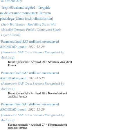
in ARCHICAD)
Trepi töövahendi algtõed - Treppide
mudelleerimine monoliitsete Terrazzo
plaatidega (Ühtne üksik viimistluskiht)
(Stair Tool Basics - Modelling Stairs With
Monolith Terrazzo Finish (Continuous Single
Layer Finish))
Parameetrilised SAF ristlõiked tuvastatavad
ARCHICAD-i poolt
2020-12-29
(Parametric SAF Cross Sections Recognized by
Archicad)
Kasutusjuhendid
>
Archicad 29
>
Structural Analytical
Format
Parameetrilised SAF ristlõiked tuvastatavad
ARCHICAD-i poolt
2020-12-29
(Parametric SAF Cross Sections Recognized by
Archicad)
Kasutusjuhendid
>
Archicad 28
>
Konstruktsiooni
analüüsi formaat
Parameetrilised SAF ristlõiked tuvastatavad
ARCHICAD-i poolt
2020-12-29
(Parametric SAF Cross Sections Recognized by
Archicad)
Kasutusjuhendid
>
Archicad 27
>
Konstruktsiooni
analüüsi formaat