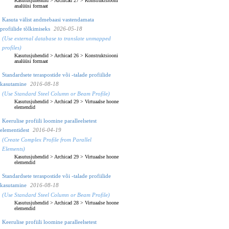
Kasutusjuhendid
>
Archicad 27
>
Konstruktsiooni
analüüsi formaat
Kasuta välist andmebaasi vastendamata
profiilide tõlkimiseks
2026-05-18
(Use external database to translate unmapped
profiles)
Kasutusjuhendid
>
Archicad 26
>
Konstruktsiooni
analüüsi formaat
Standardsete teraspostide või -talade profiilide
kasutamine
2016-08-18
(Use Standard Steel Column or Beam Profile)
Kasutusjuhendid
>
Archicad 29
>
Virtuaalse hoone
elemendid
Keerulise profiili loomine paralleelsetest
elementidest
2016-04-19
(Create Complex Profile from Parallel
Elements)
Kasutusjuhendid
>
Archicad 29
>
Virtuaalse hoone
elemendid
Standardsete teraspostide või -talade profiilide
kasutamine
2016-08-18
(Use Standard Steel Column or Beam Profile)
Kasutusjuhendid
>
Archicad 28
>
Virtuaalse hoone
elemendid
Keerulise profiili loomine paralleelsetest