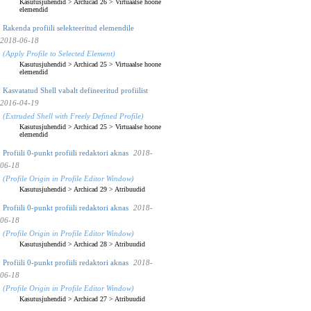
Kasutusjuhendid
>
Archicad 26
>
Virtuaalse hoone
elemendid
Rakenda profiili selekteeritud elemendile
2018-06-18
(Apply Profile to Selected Element)
Kasutusjuhendid
>
Archicad 25
>
Virtuaalse hoone
elemendid
Kasvatatud Shell vabalt defineeritud profiilist
2016-04-19
(Extruded Shell with Freely Defined Profile)
Kasutusjuhendid
>
Archicad 25
>
Virtuaalse hoone
elemendid
Profiili 0-punkt profiili redaktori aknas
2018-
06-18
(Profile Origin in Profile Editor Window)
Kasutusjuhendid
>
Archicad 29
>
Atribuudid
Profiili 0-punkt profiili redaktori aknas
2018-
06-18
(Profile Origin in Profile Editor Window)
Kasutusjuhendid
>
Archicad 28
>
Atribuudid
Profiili 0-punkt profiili redaktori aknas
2018-
06-18
(Profile Origin in Profile Editor Window)
Kasutusjuhendid
>
Archicad 27
>
Atribuudid