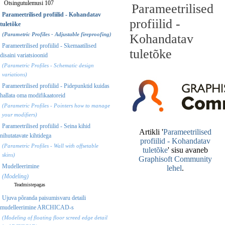
Otsingutulemusi 107
Parameetrilised
Parameetrilised profiilid - Kohandatav
profiilid -
tuletõke
(Parametric Profiles - Adjustable fireproofing)
Kohandatav
Parameetrilised profiilid - Skemaatilised
tuletõke
disaini variatsioonid
(Parametric Profiles - Schematic design
variations)
Parameetrilised profiilid - Pidepunktid kuidas
hallata oma modifikaatoreid
(Parametric Profiles - Pointers how to manage
your modifiers)
Parameetrilised profiilid - Seina kihid
nihutatavate kihtidega
(Parametric Profiles - Wall with offsetable
skins)
Mudelleerimine
(Modeling)
Teadmistepagas
Ujuva põranda paisumisvaru detaili
mudelleerimine ARCHICAD-s
(Modeling of floating floor screed edge detail