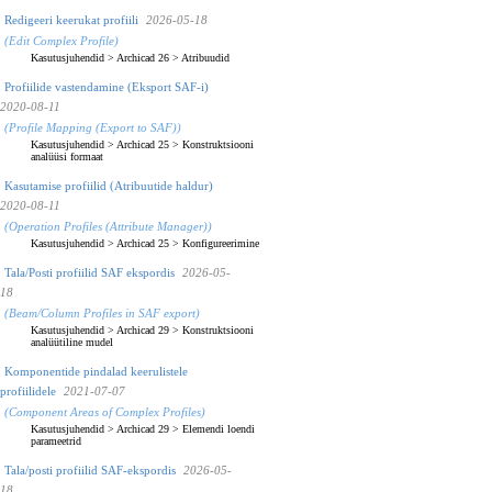
Redigeeri keerukat profiili
2026-05-18
(Edit Complex Profile)
Kasutusjuhendid
>
Archicad 26
>
Atribuudid
Profiilide vastendamine (Eksport SAF-i)
2020-08-11
(Profile Mapping (Export to SAF))
Kasutusjuhendid
>
Archicad 25
>
Konstruktsiooni
analüüsi formaat
Kasutamise profiilid (Atribuutide haldur)
2020-08-11
(Operation Profiles (Attribute Manager))
Kasutusjuhendid
>
Archicad 25
>
Konfigureerimine
Tala/Posti profiilid SAF ekspordis
2026-05-
18
(Beam/Column Profiles in SAF export)
Kasutusjuhendid
>
Archicad 29
>
Konstruktsiooni
analüütiline mudel
Komponentide pindalad keerulistele
profiilidele
2021-07-07
(Component Areas of Complex Profiles)
Kasutusjuhendid
>
Archicad 29
>
Elemendi loendi
parameetrid
Tala/posti profiilid SAF-ekspordis
2026-05-
18