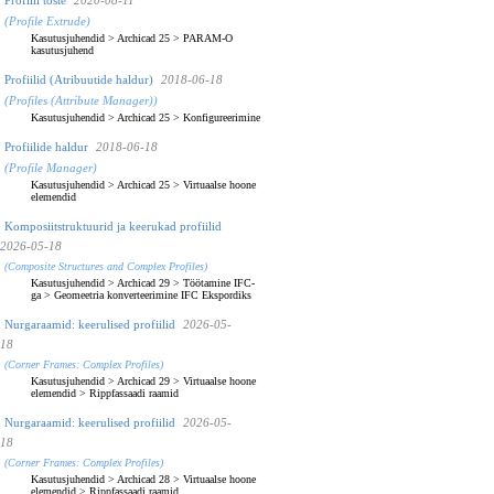
(Profile Extrude)
Kasutusjuhendid
>
Archicad 25
>
PARAM-O
kasutusjuhend
Profiilid (Atribuutide haldur)
2018-06-18
(Profiles (Attribute Manager))
Kasutusjuhendid
>
Archicad 25
>
Konfigureerimine
Profiilide haldur
2018-06-18
(Profile Manager)
Kasutusjuhendid
>
Archicad 25
>
Virtuaalse hoone
elemendid
Komposiitstruktuurid ja keerukad profiilid
2026-05-18
(Composite Structures and Complex Profiles)
Kasutusjuhendid
>
Archicad 29
>
Töötamine IFC-
ga
>
Geomeetria konverteerimine IFC Ekspordiks
Nurgaraamid: keerulised profiilid
2026-05-
18
(Corner Frames: Complex Profiles)
Kasutusjuhendid
>
Archicad 29
>
Virtuaalse hoone
elemendid
>
Rippfassaadi raamid
Nurgaraamid: keerulised profiilid
2026-05-
18
(Corner Frames: Complex Profiles)
Kasutusjuhendid
>
Archicad 28
>
Virtuaalse hoone
elemendid
>
Rippfassaadi raamid