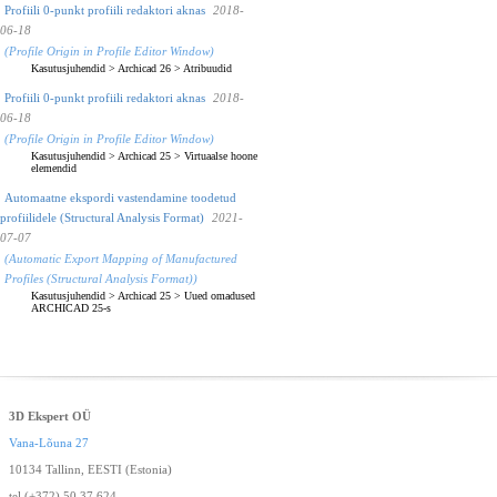
Profiili 0-punkt profiili redaktori aknas
2018-
06-18
(Profile Origin in Profile Editor Window)
Kasutusjuhendid
>
Archicad 26
>
Atribuudid
Profiili 0-punkt profiili redaktori aknas
2018-
06-18
(Profile Origin in Profile Editor Window)
Kasutusjuhendid
>
Archicad 25
>
Virtuaalse hoone
elemendid
Automaatne ekspordi vastendamine toodetud
profiilidele (Structural Analysis Format)
2021-
07-07
(Automatic Export Mapping of Manufactured
Profiles (Structural Analysis Format))
Kasutusjuhendid
>
Archicad 25
>
Uued omadused
ARCHICAD 25-s
3D Ekspert OÜ
Vana-Lõuna 27
10134 Tallinn, EESTI (Estonia)
tel (+372) 50 37 624