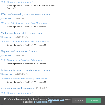
(Edit Openings in Teamwork)
Kasutusjuhendid
>
Archicad 29
>
Virtuaalse hoone
elemendid
Kõikide elementide ja andmete reserveerimine
(Teamwork)
2016-08-29
(Reserve All Elements and Data (Teamwork))
Kasutusjuhendid
>
Archicad 29
>
koostöö
Valiku baasil elementide reserveerimine
(Teamwork)
2016-08-29
(Reserve Elements by Selection (Teamwork))
Kasutusjuhendid
>
Archicad 29
>
koostöö
Tegevustele kommentaari lisamine
(Teamwork)
2016-08-29
(Add Comment to Activities (Teamwork))
Kasutusjuhendid
>
Archicad 29
>
koostöö
Kriteeriumite baasil elementide reserveerimine
(Teamwork)
2016-08-29
(Reserve Elements by Criteria (Teamwork))
Kasutusjuhendid
>
Archicad 29
>
koostöö
Avade töötlemine Teamwork-s
2019-09-21
(Edit Openings in Teamwork)
Kasutusjuhendid
>
Archicad 28
>
Virtuaalse hoone
elemendid
Kodulehe külastatavuse jälgimiseks kasutame
Google Analytics
teenust
Keeldun
Nõustun
(küpsised).
Privaatsuspoliitika
.