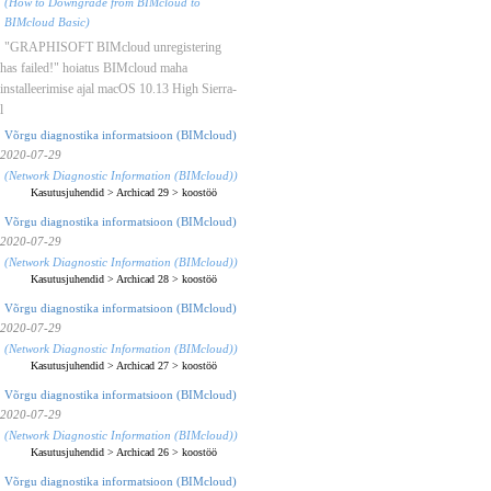
(How to Downgrade from BIMcloud to
BIMcloud Basic)
"GRAPHISOFT BIMcloud unregistering
has failed!" hoiatus BIMcloud maha
installeerimise ajal macOS 10.13 High Sierra-
l
Võrgu diagnostika informatsioon (BIMcloud)
2020-07-29
(Network Diagnostic Information (BIMcloud))
Kasutusjuhendid
>
Archicad 29
>
koostöö
Võrgu diagnostika informatsioon (BIMcloud)
2020-07-29
(Network Diagnostic Information (BIMcloud))
Kasutusjuhendid
>
Archicad 28
>
koostöö
Võrgu diagnostika informatsioon (BIMcloud)
2020-07-29
(Network Diagnostic Information (BIMcloud))
Kasutusjuhendid
>
Archicad 27
>
koostöö
Võrgu diagnostika informatsioon (BIMcloud)
2020-07-29
(Network Diagnostic Information (BIMcloud))
Kasutusjuhendid
>
Archicad 26
>
koostöö
Võrgu diagnostika informatsioon (BIMcloud)