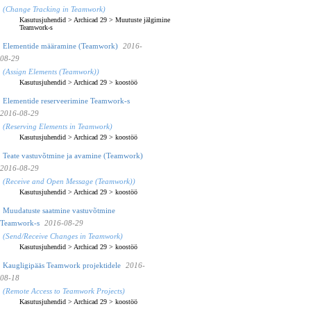
(Change Tracking in Teamwork)
Kasutusjuhendid
>
Archicad 29
>
Muutuste jälgimine
Teamwork-s
Elementide määramine (Teamwork)
2016-
08-29
(Assign Elements (Teamwork))
Kasutusjuhendid
>
Archicad 29
>
koostöö
Elementide reserveerimine Teamwork-s
2016-08-29
(Reserving Elements in Teamwork)
Kasutusjuhendid
>
Archicad 29
>
koostöö
Teate vastuvõtmine ja avamine (Teamwork)
2016-08-29
(Receive and Open Message (Teamwork))
Kasutusjuhendid
>
Archicad 29
>
koostöö
Muudatuste saatmine vastuvõtmine
Teamwork-s
2016-08-29
(Send/Receive Changes in Teamwork)
Kasutusjuhendid
>
Archicad 29
>
koostöö
Kaugligipääs Teamwork projektidele
2016-
08-18
(Remote Access to Teamwork Projects)
Kasutusjuhendid
>
Archicad 29
>
koostöö