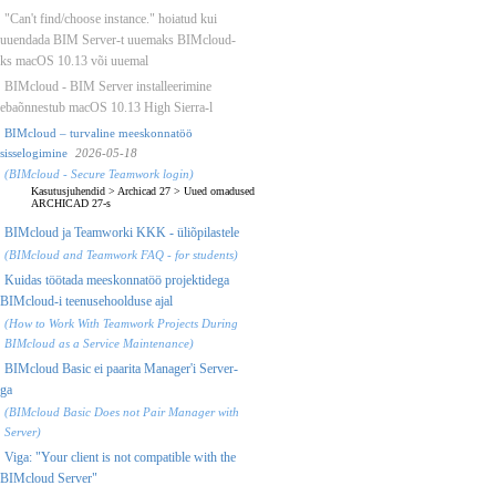
"Can't find/choose instance." hoiatud kui
uuendada BIM Server-t uuemaks BIMcloud-
ks macOS 10.13 või uuemal
BIMcloud - BIM Server installeerimine
ebaõnnestub macOS 10.13 High Sierra-l
BIMcloud – turvaline meeskonnatöö
sisselogimine
2026-05-18
(BIMcloud - Secure Teamwork login)
Kasutusjuhendid
>
Archicad 27
>
Uued omadused
ARCHICAD 27-s
BIMcloud ja Teamworki KKK - üliõpilastele
(BIMcloud and Teamwork FAQ - for students)
Kuidas töötada meeskonnatöö projektidega
BIMcloud-i teenusehoolduse ajal
(How to Work With Teamwork Projects During
BIMcloud as a Service Maintenance)
BIMcloud Basic ei paarita Manager'i Server-
ga
(BIMcloud Basic Does not Pair Manager with
Server)
Viga: "Your client is not compatible with the
BIMcloud Server"