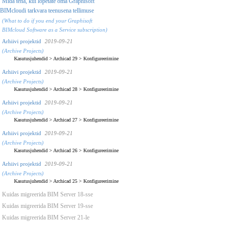
Mida teha, kui lõpetate oma Graphisoft
BIMcloudi tarkvara teenusena tellimuse
(What to do if you end your Graphisoft
BIMcloud Software as a Service subscription)
Arhiivi projektid
2019-09-21
(Archive Projects)
Kasutusjuhendid
>
Archicad 29
>
Konfigureerimine
Arhiivi projektid
2019-09-21
(Archive Projects)
Kasutusjuhendid
>
Archicad 28
>
Konfigureerimine
Arhiivi projektid
2019-09-21
(Archive Projects)
Kasutusjuhendid
>
Archicad 27
>
Konfigureerimine
Arhiivi projektid
2019-09-21
(Archive Projects)
Kasutusjuhendid
>
Archicad 26
>
Konfigureerimine
Arhiivi projektid
2019-09-21
(Archive Projects)
Kasutusjuhendid
>
Archicad 25
>
Konfigureerimine
Kuidas migreerida BIM Server 18-sse
Kuidas migreerida BIM Server 19-sse
Kuidas migreerida BIM Server 21-le