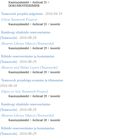
Kasutusjuhendid
>
Archicad 25
>
DOKUMENTEERIMINE
Teamwork projekti sulgemine
2016-04-19
(Close Teamwork Project)
Kasutusjuhendid
>
Archicad 25
>
koostöö
Kataloogi objektide reserveerimine
(Teamwork)
2016-08-29
(Reserve Library Objects (Teamwork))
Kasutusjuhendid
>
Archicad 29
>
koostöö
Kihtide reserveerimine ja kustutamine
(Teamwork)
2016-08-29
(Reserve and Delete Layers (Teamwork))
Kasutusjuhendid
>
Archicad 29
>
koostöö
Teamwork projektiga avamine ja ühinemine
2016-08-18
(Open or Join Teamwork Project)
Kasutusjuhendid
>
Archicad 29
>
koostöö
Kataloogi objektide reserveerimine
(Teamwork)
2016-08-29
(Reserve Library Objects (Teamwork))
Kasutusjuhendid
>
Archicad 28
>
koostöö
Kihtide reserveerimine ja kustutamine
(Teamwork)
2016-08-29