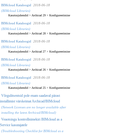
BIMcloud Kataloogid
2018-06-18
(BIMcloud Libraries)
Kasutusjuhendid
>
Archicad 29
>
Konfigureerimine
BIMcloud Kataloogid
2018-06-18
(BIMcloud Libraries)
Kasutusjuhendid
>
Archicad 28
>
Konfigureerimine
BIMcloud Kataloogid
2018-06-18
(BIMcloud Libraries)
Kasutusjuhendid
>
Archicad 27
>
Konfigureerimine
BIMcloud Kataloogid
2018-06-18
(BIMcloud Libraries)
Kasutusjuhendid
>
Archicad 26
>
Konfigureerimine
BIMcloud Kataloogid
2018-06-18
(BIMcloud Libraries)
Kasutusjuhendid
>
Archicad 25
>
Konfigureerimine
Võrgulitsentsid pole enam saadaval pärast
installimist värskeimat Archicad/BIMcloud
(Network Licenses are no longer available after
installing the latest Archicad/BIMcloud)
Veaotsingu kontrollnimekiri BIMcloud as a
Service kasutajatele
(Troubleshooting Checklist for BIMcloud as a