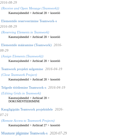
2016-08-29
(Receive and Open Message (Teamwork))
Kasutusjuhendid
>
Archicad 28
>
koostöö
Elementide reserveerimine Teamwork-s
2016-08-29
(Reserving Elements in Teamwork)
Kasutusjuhendid
>
Archicad 28
>
koostöö
Elementide määramine (Teamwork)
2016-
08-29
(Assign Elements (Teamwork))
Kasutusjuhendid
>
Archicad 28
>
koostöö
Teamwork projekti sulgemine
2016-04-19
(Close Teamwork Project)
Kasutusjuhendid
>
Archicad 28
>
koostöö
Telgede töötlemine Teamwork-s
2016-04-19
(Editing Grids in Teamwork)
Kasutusjuhendid
>
Archicad 28
>
DOKUMENTEERIMINE
Kaugligipääs Teamwork projektidele
2026-
07-21
(Remote Access to Teamwork Projects)
Kasutusjuhendid
>
Archicad 27
>
koostöö
Muutuste jälgimine Teamwork-s
2020-07-29