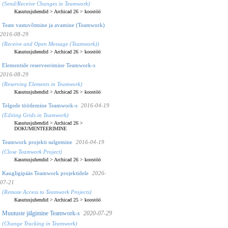
(Send/Receive Changes in Teamwork)
Kasutusjuhendid
>
Archicad 26
>
koostöö
Teate vastuvõtmine ja avamine (Teamwork)
2016-08-29
(Receive and Open Message (Teamwork))
Kasutusjuhendid
>
Archicad 26
>
koostöö
Elementide reserveerimine Teamwork-s
2016-08-29
(Reserving Elements in Teamwork)
Kasutusjuhendid
>
Archicad 26
>
koostöö
Telgede töötlemine Teamwork-s
2016-04-19
(Editing Grids in Teamwork)
Kasutusjuhendid
>
Archicad 26
>
DOKUMENTEERIMINE
Teamwork projekti sulgemine
2016-04-19
(Close Teamwork Project)
Kasutusjuhendid
>
Archicad 26
>
koostöö
Kaugligipääs Teamwork projektidele
2026-
07-21
(Remote Access to Teamwork Projects)
Kasutusjuhendid
>
Archicad 25
>
koostöö
Muutuste jälgimine Teamwork-s
2020-07-29
(Change Tracking in Teamwork)