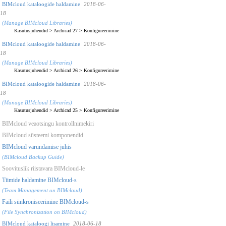
BIMcloud kataloogide haldamine
2018-06-
18
(Manage BIMcloud Libraries)
Kasutusjuhendid
>
Archicad 27
>
Konfigureerimine
BIMcloud kataloogide haldamine
2018-06-
18
(Manage BIMcloud Libraries)
Kasutusjuhendid
>
Archicad 26
>
Konfigureerimine
BIMcloud kataloogide haldamine
2018-06-
18
(Manage BIMcloud Libraries)
Kasutusjuhendid
>
Archicad 25
>
Konfigureerimine
BIMcloud veaotsingu kontrollnimekiri
BIMcloud süsteemi komponendid
BIMcloud varundamise juhis
(BIMcloud Backup Guide)
Soovituslik riistavara BIMcloud-le
Tiimide haldamine BIMcloud-s
(Team Management on BIMcloud)
Faili sünkroniseerimine BIMcloud-s
(File Synchronization on BIMcloud)
BIMcloud kataloogi lisamine
2018-06-18