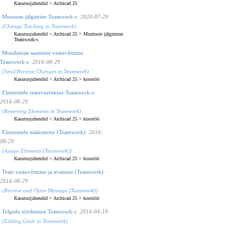
Kasutusjuhendid
>
Archicad 25
Muutuste jälgimine Teamwork-s
2020-07-29
(Change Tracking in Teamwork)
Kasutusjuhendid
>
Archicad 25
>
Muutuste jälgimine
Teamwork-s
Muudatuste saatmine vastuvõtmine
Teamwork-s
2016-08-29
(Send/Receive Changes in Teamwork)
Kasutusjuhendid
>
Archicad 25
>
koostöö
Elementide reserveerimine Teamwork-s
2016-08-29
(Reserving Elements in Teamwork)
Kasutusjuhendid
>
Archicad 25
>
koostöö
Elementide määramine (Teamwork)
2016-
08-29
(Assign Elements (Teamwork))
Kasutusjuhendid
>
Archicad 25
>
koostöö
Teate vastuvõtmine ja avamine (Teamwork)
2016-08-29
(Receive and Open Message (Teamwork))
Kasutusjuhendid
>
Archicad 25
>
koostöö
Telgede töötlemine Teamwork-s
2016-04-19
(Editing Grids in Teamwork)