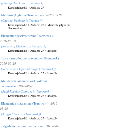
(Change Tracking in Teamwork)
Kasutusjuhendid
>
Archicad 27
Muutuste jälgimine Teamwork-s
2020-07-29
(Change Tracking in Teamwork)
Kasutusjuhendid
>
Archicad 27
>
Muutuste jälgimine
Teamwork-s
Elementide reserveerimine Teamwork-s
2016-08-29
(Reserving Elements in Teamwork)
Kasutusjuhendid
>
Archicad 27
>
koostöö
Teate vastuvõtmine ja avamine (Teamwork)
2016-08-29
(Receive and Open Message (Teamwork))
Kasutusjuhendid
>
Archicad 27
>
koostöö
Muudatuste saatmine vastuvõtmine
Teamwork-s
2016-08-29
(Send/Receive Changes in Teamwork)
Kasutusjuhendid
>
Archicad 27
>
koostöö
Elementide määramine (Teamwork)
2016-
08-29
(Assign Elements (Teamwork))
Kasutusjuhendid
>
Archicad 27
>
koostöö
Telgede töötlemine Teamwork-s
2016-04-19