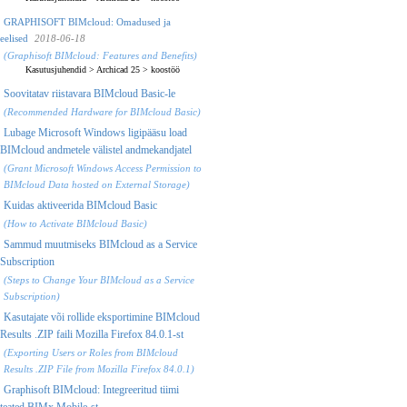
GRAPHISOFT BIMcloud: Omadused ja
eelised
2018-06-18
(Graphisoft BIMcloud: Features and Benefits)
Kasutusjuhendid
>
Archicad 25
>
koostöö
Soovitatav riistavara BIMcloud Basic-le
(Recommended Hardware for BIMcloud Basic)
Lubage Microsoft Windows ligipääsu load
BIMcloud andmetele välistel andmekandjatel
(Grant Microsoft Windows Access Permission to
BIMcloud Data hosted on External Storage)
Kuidas aktiveerida BIMcloud Basic
(How to Activate BIMcloud Basic)
Sammud muutmiseks BIMcloud as a Service
Subscription
(Steps to Change Your BIMcloud as a Service
Subscription)
Kasutajate või rollide eksportimine BIMcloud
Results .ZIP faili Mozilla Firefox 84.0.1-st
(Exporting Users or Roles from BIMcloud
Results .ZIP File from Mozilla Firefox 84.0.1)
Graphisoft BIMcloud: Integreeritud tiimi
teated BIMx Mobile-st