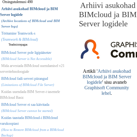
Otsingutulemusi 490
Arhiivi asukohad
Arhiivi asukohad BIMcloud ja BIM
BIMcloud ja BIM
Server logidele
(Archive locations of BIMcloud and BIM
Server logidele
Server logs)
Töötamine Teamwork-s
(Teamwork & BIMcloud)
Teadmistepagas
BIMcloud Server pole ligipääsetav
(BIMcloud Server is Not Accessible)
Mida arvestada BIMcloud uuendamisel v21
serveritehnoloogiale
BIMcloud faili serveri piirangud
(Limitations of BIMcloud File Server)
Kuidas uuendada BIM Server-t tasemele
BIMcloud Basic
BIMcloud Server ei saa käivitada
(BIMcloud Server cannot be started)
Kuidas taastada BIMcloud-i BIMcloud
varukoopiast
(How to Restore BIMcloud from a BIMcloud
Backup)