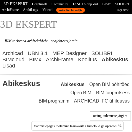
3D EKSPERT
Graphisoft
Community
TASUTA objektid
BIMx
SOLIBRI
ArchiFrame
ArchiLogs
Videod
osta Archicad ▶
logi sisse
3D E
KSPERT
BIM tarkvara
arhitektidele - projekteerijatele
Archicad
ÜBN 3.1
MEP Designer
SOLIBRI
BIMcloud
BIMx
ArchiFrame
Koolitus
Abikeskus
Lisad
Abikeskus
Abikeskus
Open BIM põhitõed
Open BIM
BIM tööprotsess
BIM programm
ARCHICAD IFC ühilduvus
otsingutulemuste järgi