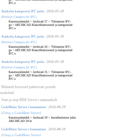
IFC-s
Asukoha kategooria IFC jaoks
2026-05-18
(Position Category for IFC)
Kasutusjuhendid
>
Archicad 27
>
Töötamine IFC-
ga
>
ARCHICAD Klassifikatsioonid ja kategooriad
IFC-s
Asukoha kategooria IFC jaoks
2026-05-18
(Position Category for IFC)
Kasutusjuhendid
>
Archicad 26
>
Töötamine IFC-
ga
>
ARCHICAD Klassifikatsioonid ja kategooriad
IFC-s
Asukoha kategooria IFC jaoks
2026-05-18
(Position Category for IFC)
Kasutusjuhendid
>
Archicad 25
>
Töötamine IFC-
ga
>
ARCHICAD Klassifikatsioonid ja kategooriad
IFC-s
Mitmetel korrustel paiknevate postide
asukohad
Start ja stop BIM Server-t manuaalselt
CodeMeter Server-i kasutamine
2016-08-29
(Using a CodeMeter Server)
Kasutusjuhendid
>
Archicad 29
>
Installeerimise juhis
ARCHICAD 29-le
CodeMeter Server-i kasutamine
2016-08-29
(Using a CodeMeter Server)