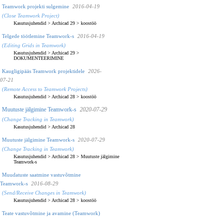
Teamwork projekti sulgemine
2016-04-19
(Close Teamwork Project)
Kasutusjuhendid
>
Archicad 29
>
koostöö
Telgede töötlemine Teamwork-s
2016-04-19
(Editing Grids in Teamwork)
Kasutusjuhendid
>
Archicad 29
>
DOKUMENTEERIMINE
Kaugligipääs Teamwork projektidele
2026-
07-21
(Remote Access to Teamwork Projects)
Kasutusjuhendid
>
Archicad 28
>
koostöö
Muutuste jälgimine Teamwork-s
2020-07-29
(Change Tracking in Teamwork)
Kasutusjuhendid
>
Archicad 28
Muutuste jälgimine Teamwork-s
2020-07-29
(Change Tracking in Teamwork)
Kasutusjuhendid
>
Archicad 28
>
Muutuste jälgimine
Teamwork-s
Muudatuste saatmine vastuvõtmine
Teamwork-s
2016-08-29
(Send/Receive Changes in Teamwork)
Kasutusjuhendid
>
Archicad 28
>
koostöö
Teate vastuvõtmine ja avamine (Teamwork)