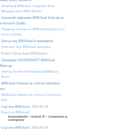
(Graphisoft BIMcloud: Integrated Team
Messaging from BIMx Mobile)
Litsentside määramine BIMcloud Software as
a Service'is (SaaS)
(Assigning Licenses on BIMcloud Software as a
Service (SaaS))
Start ja stop BIMcloud-le manuaalselt
(Start and Stop BIMcloud manually)
Project Library kaust BIMcloud-s
Alustamine GRAPHISOFT BIMcloud
Basic-ga
(Getting Started with Graphisoft BIMcloud
Basic)
BIMcloud Software as a Service ühenduse
test
(BIMcloud Software as a Service Connection
Test)
Logi sisse BIMcloudi
2026-05-18
(Log in to BIMcloud)
Kasutusjuhendid
>
Archicad 29
>
Litsentsimine ja
sisselogimine
Logi sisse BIMcloudi
2026-05-18