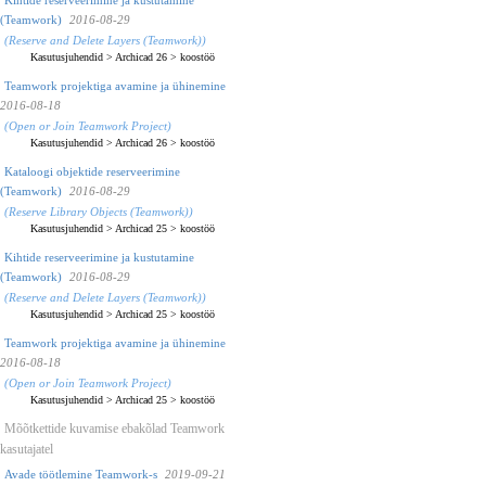
(Teamwork)
2016-08-29
(Reserve and Delete Layers (Teamwork))
Kasutusjuhendid
>
Archicad 26
>
koostöö
Teamwork projektiga avamine ja ühinemine
2016-08-18
(Open or Join Teamwork Project)
Kasutusjuhendid
>
Archicad 26
>
koostöö
Kataloogi objektide reserveerimine
(Teamwork)
2016-08-29
(Reserve Library Objects (Teamwork))
Kasutusjuhendid
>
Archicad 25
>
koostöö
Kihtide reserveerimine ja kustutamine
(Teamwork)
2016-08-29
(Reserve and Delete Layers (Teamwork))
Kasutusjuhendid
>
Archicad 25
>
koostöö
Teamwork projektiga avamine ja ühinemine
2016-08-18
(Open or Join Teamwork Project)
Kasutusjuhendid
>
Archicad 25
>
koostöö
Mõõtkettide kuvamise ebakõlad Teamwork
kasutajatel
Avade töötlemine Teamwork-s
2019-09-21