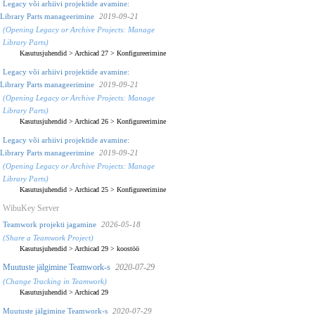
Legacy või arhiivi projektide avamine:
Library Parts manageerimine
2019-09-21
(Opening Legacy or Archive Projects: Manage
Library Parts)
Kasutusjuhendid
>
Archicad 27
>
Konfigureerimine
Legacy või arhiivi projektide avamine:
Library Parts manageerimine
2019-09-21
(Opening Legacy or Archive Projects: Manage
Library Parts)
Kasutusjuhendid
>
Archicad 26
>
Konfigureerimine
Legacy või arhiivi projektide avamine:
Library Parts manageerimine
2019-09-21
(Opening Legacy or Archive Projects: Manage
Library Parts)
Kasutusjuhendid
>
Archicad 25
>
Konfigureerimine
WibuKey Server
Teamwork projekti jagamine
2026-05-18
(Share a Teamwork Project)
Kasutusjuhendid
>
Archicad 29
>
koostöö
Muutuste jälgimine Teamwork-s
2020-07-29
(Change Tracking in Teamwork)
Kasutusjuhendid
>
Archicad 29
Muutuste jälgimine Teamwork-s
2020-07-29