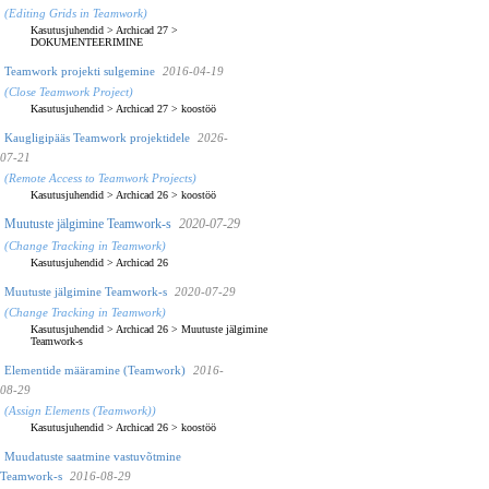
(Editing Grids in Teamwork)
Kasutusjuhendid
>
Archicad 27
>
DOKUMENTEERIMINE
Teamwork projekti sulgemine
2016-04-19
(Close Teamwork Project)
Kasutusjuhendid
>
Archicad 27
>
koostöö
Kaugligipääs Teamwork projektidele
2026-
07-21
(Remote Access to Teamwork Projects)
Kasutusjuhendid
>
Archicad 26
>
koostöö
Muutuste jälgimine Teamwork-s
2020-07-29
(Change Tracking in Teamwork)
Kasutusjuhendid
>
Archicad 26
Muutuste jälgimine Teamwork-s
2020-07-29
(Change Tracking in Teamwork)
Kasutusjuhendid
>
Archicad 26
>
Muutuste jälgimine
Teamwork-s
Elementide määramine (Teamwork)
2016-
08-29
(Assign Elements (Teamwork))
Kasutusjuhendid
>
Archicad 26
>
koostöö
Muudatuste saatmine vastuvõtmine
Teamwork-s
2016-08-29