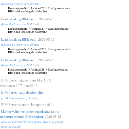
(Upload a Library to BIMcloud)
Kasutusjuhendid
>
Archicad 28
>
Konfigureerimine
>
BIMcloud kataloogide haldamine
Laadi kataloog BIMcloudi
2026-05-18
(Upload a Library to BIMcloud)
Kasutusjuhendid
>
Archicad 27
>
Konfigureerimine
>
BIMcloud kataloogide haldamine
Laadi kataloog BIMcloudi
2026-05-18
(Upload a Library to BIMcloud)
Kasutusjuhendid
>
Archicad 26
>
Konfigureerimine
>
BIMcloud kataloogide haldamine
Laadi kataloog BIMcloudi
2026-05-18
(Upload a Library to BIMcloud)
Kasutusjuhendid
>
Archicad 25
>
Konfigureerimine
>
BIMcloud kataloogide haldamine
BIM Server migreerimine Mac OSX
versioonist 10.7 kuni 10.11
BIM Server varundamise juhis
(BIM Server Backup Guide)
BIM Server süsteemi komponendid
Märkus välise joonistuse uuendamise kohta
(joonistus asetatud BIMcloudist)
2026-05-18
(Note on External Drawing Update (Drawing placed
from BIMcloud))