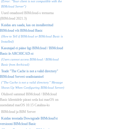
(Error: "Your client is not compatible with the
BIMcloud Server")
Uued omadused BIMcloud-s teenuena
(BIMcloud 2021.3)
Kuidas aru saada, kas on installeeritud
BIMcloud või BIMcloud Basic
(How to Tell if BIMcloud or BIMcloud Basic is
Installed)
Kasutajad ei pääse ligi BIMcloud / BIMcloud
Basic-le ARCHICAD-st
(Users cannot access BIMcloud / BIMcloud
Basic from Archicad)
Teade "The Cache is not a valid directory"
BIMcloud Serveri seadistamisel
("The Cache is not a valid directory." Message
Shows Up When Configuring BIMcloud Server)
Olulised sammud BIMcloud / BIMcloud
Basic klientidele pärast seda kui macOS on
uuendatud macOS 10.15 Catalina-ks
BIMcloud ja BIM Server
Kuidas teostada Downgrade BIMcloud'st
versiooni BIMcloud Basic