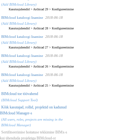
(Add BIMcloud Library)
Kasutusjuhendid
>
Archicad 29
>
Konfigureerimine
BIMcloud kataloogi lisamine
2018-06-18
(Add BIMcloud Library)
Kasutusjuhendid
>
Archicad 28
>
Konfigureerimine
BIMcloud kataloogi lisamine
2018-06-18
(Add BIMcloud Library)
Kasutusjuhendid
>
Archicad 27
>
Konfigureerimine
BIMcloud kataloogi lisamine
2018-06-18
(Add BIMcloud Library)
Kasutusjuhendid
>
Archicad 26
>
Konfigureerimine
BIMcloud kataloogi lisamine
2018-06-18
(Add BIMcloud Library)
Kasutusjuhendid
>
Archicad 25
>
Konfigureerimine
BIMcloud toe töövahend
(BIMcloud Support Tool)
Kõik kasutajad, rollid, projektid on kadunud
BIMcloud Manager-s
(All users, roles, projects are missing in the
BIMcloud Manager)
Sertifitseerimise hoitatuse tekkimine BIMx-s
kui ühenduda projektiga BIMcloud-st