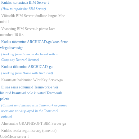
Kuidas korrastada BIM Server-t
(How to repair the BIM Server)
Võimalik BIM Server jõudluse langus Mac
mini-l
Veaotsing BIM Server-le pärast Java
uuendust 10.6-s
Kodus töötamine ARCHICAD-ga koos firma
võrgulitsentsiga
(Working from home in Archicad with a
Company Network license)
Kodust töötamine ARCHICAD-ga
(Working from Home with Archicad)
Kasutajate haldamine WibuKey Server-ga
Ei saa saata sõnumeid Teamwork-s või
liitunud kasutajad pole kuvatud Teamwork
paletis
(Cannot send messages in Teamwork or joined
users are not displayed in the Teamwork
palette)
Alustamine GRAPHISOFT BIM Server-ga
Kuidas seada aegumise aeg (time out)
CodeMeter server-l