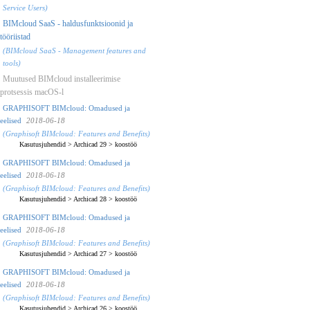
Service Users)
BIMcloud SaaS - haldusfunktsioonid ja
tööriistad
(BIMcloud SaaS - Management features and
tools)
Muutused BIMcloud installeerimise
protsessis macOS-l
GRAPHISOFT BIMcloud: Omadused ja
eelised
2018-06-18
(Graphisoft BIMcloud: Features and Benefits)
Kasutusjuhendid
>
Archicad 29
>
koostöö
GRAPHISOFT BIMcloud: Omadused ja
eelised
2018-06-18
(Graphisoft BIMcloud: Features and Benefits)
Kasutusjuhendid
>
Archicad 28
>
koostöö
GRAPHISOFT BIMcloud: Omadused ja
eelised
2018-06-18
(Graphisoft BIMcloud: Features and Benefits)
Kasutusjuhendid
>
Archicad 27
>
koostöö
GRAPHISOFT BIMcloud: Omadused ja
eelised
2018-06-18
(Graphisoft BIMcloud: Features and Benefits)
Kasutusjuhendid
>
Archicad 26
>
koostöö