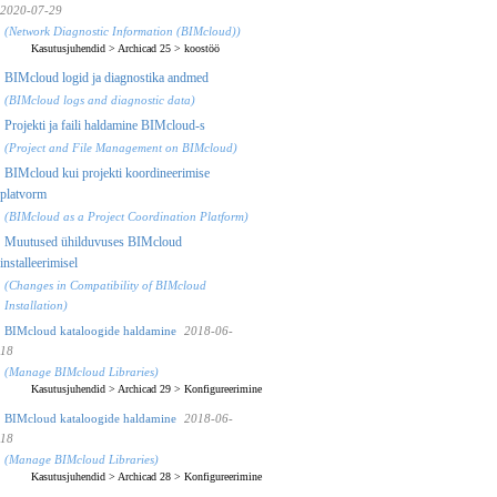
2020-07-29
(Network Diagnostic Information (BIMcloud))
Kasutusjuhendid
>
Archicad 25
>
koostöö
BIMcloud logid ja diagnostika andmed
(BIMcloud logs and diagnostic data)
Projekti ja faili haldamine BIMcloud-s
(Project and File Management on BIMcloud)
BIMcloud kui projekti koordineerimise
platvorm
(BIMcloud as a Project Coordination Platform)
Muutused ühilduvuses BIMcloud
installeerimisel
(Changes in Compatibility of BIMcloud
Installation)
BIMcloud kataloogide haldamine
2018-06-
18
(Manage BIMcloud Libraries)
Kasutusjuhendid
>
Archicad 29
>
Konfigureerimine
BIMcloud kataloogide haldamine
2018-06-
18
(Manage BIMcloud Libraries)
Kasutusjuhendid
>
Archicad 28
>
Konfigureerimine