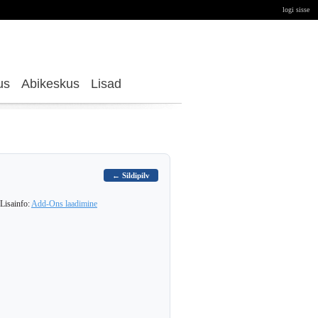
logi sisse
us
Abikeskus
Lisad
← Sildipilv
Lisainfo:
Add-Ons laadimine