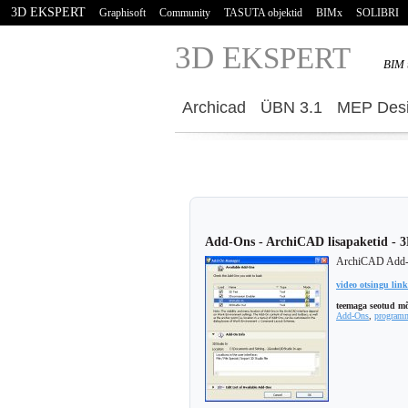
3D EKSPERT
Graphisoft
Community
TASUTA objektid
BIMx
SOLIBRI
3D E
KSPERT
BIM 
Archicad
ÜBN 3.1
MEP Desi
Add-Ons - ArchiCAD lisapaketid - 
ArchiCAD Add-On
video otsingu link
teemaga seotud mõ
Add-Ons
,
program