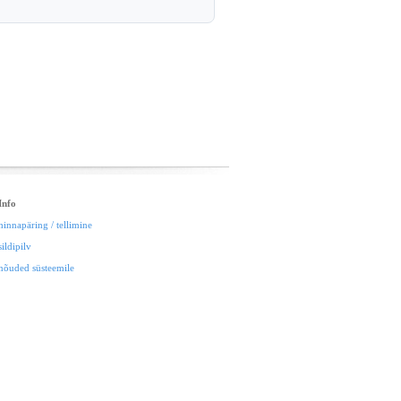
Info
hinnapäring / tellimine
sildipilv
nõuded süsteemile