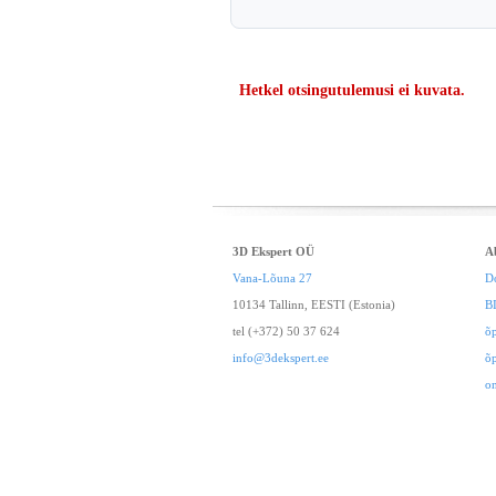
Hetkel otsingutulemusi ei kuvata.
3D Ekspert OÜ
A
Vana-Lõuna 27
D
10134 Tallinn, EESTI (Estonia)
B
tel (+372) 50 37 624
õ
info@3dekspert.ee
õ
o