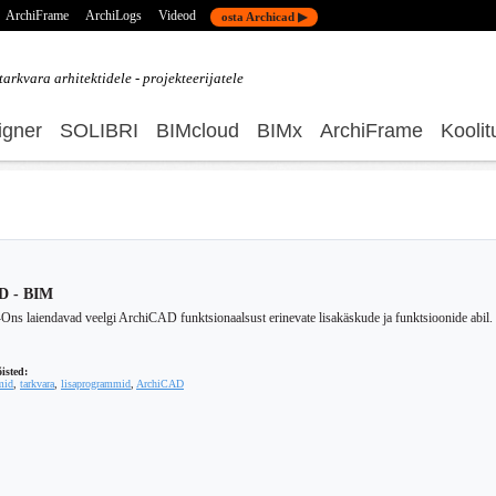
ArchiFrame
ArchiLogs
Videod
osta Archicad ▶
tarkvara
arhitektidele - projekteerijatele
gner
SOLIBRI
BIMcloud
BIMx
ArchiFrame
Koolit
3D - BIM
s laiendavad veelgi ArchiCAD funktsionaalsust erinevate lisakäskude ja funktsioonide abil. 
isted:
mid
,
tarkvara
,
lisaprogrammid
,
ArchiCAD