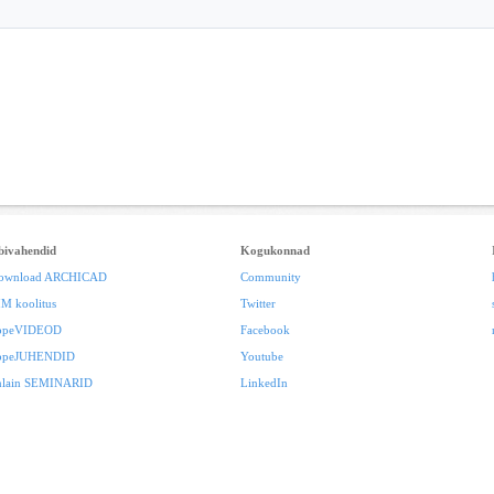
bivahendid
Kogukonnad
ownload ARCHICAD
Community
IM koolitus
Twitter
ppeVIDEOD
Facebook
ppeJUHENDID
Youtube
nlain SEMINARID
LinkedIn