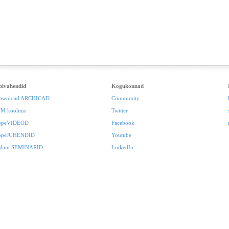
bivahendid
Kogukonnad
ownload ARCHICAD
Community
IM koolitus
Twitter
ppeVIDEOD
Facebook
ppeJUHENDID
Youtube
nlain SEMINARID
LinkedIn