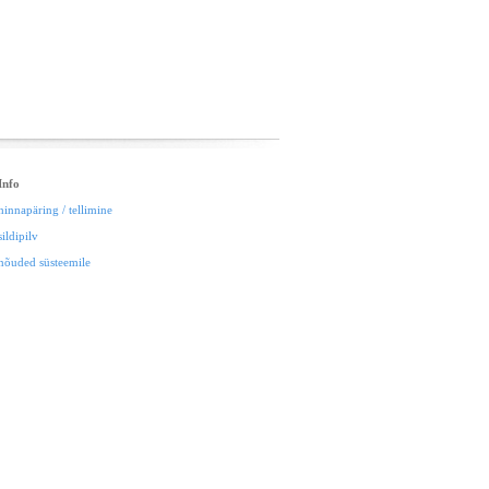
Info
hinnapäring / tellimine
sildipilv
nõuded süsteemile