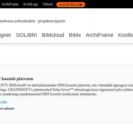
ArchiFrame
ArchiLogs
Videod
osta Archicad ▶
tarkvara
arhitektidele - projekteerijatele
gner
SOLIBRI
BIMcloud
BIMx
ArchiFrame
Koolit
M koostöö platvorm
's BIMcloud® on täisfunktsionaalne BIM koostöö platvorm, mis võimaldab igasuguse suuru
ega. GRAPHISOFT's patenteeritud Delta-Server™ tehnoloogia koos tipptasemel pilve-põhise se
te omadustega maailmatasemel BIM koostöö keskkonnas töötamiseks.
u link
ud mõisted: