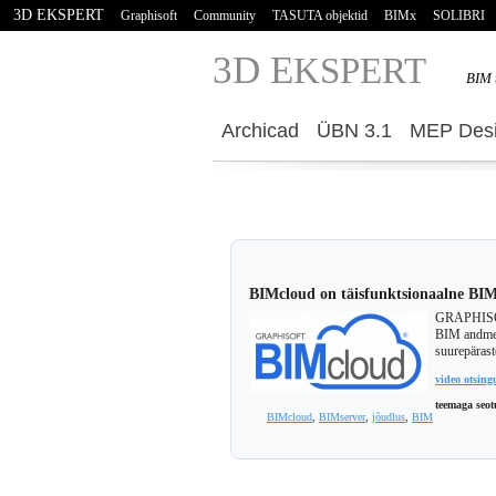
3D EKSPERT
Graphisoft
Community
TASUTA objektid
BIMx
SOLIBRI
3D E
KSPERT
BIM 
Archicad
ÜBN 3.1
MEP Desi
BIMcloud on täisfunktsionaalne BI
GRAPHISOFT
BIM andmet
suurepäras
video otsing
teemaga seot
BIMcloud
,
BIMserver
,
jõudlus
,
BIM