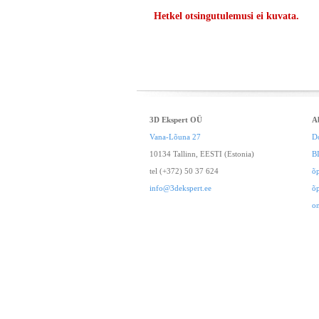
Hetkel otsingutulemusi ei kuvata.
3D Ekspert OÜ
A
Vana-Lõuna 27
D
10134 Tallinn, EESTI (Estonia)
B
tel (+372) 50 37 624
õ
info@3dekspert.ee
õ
o