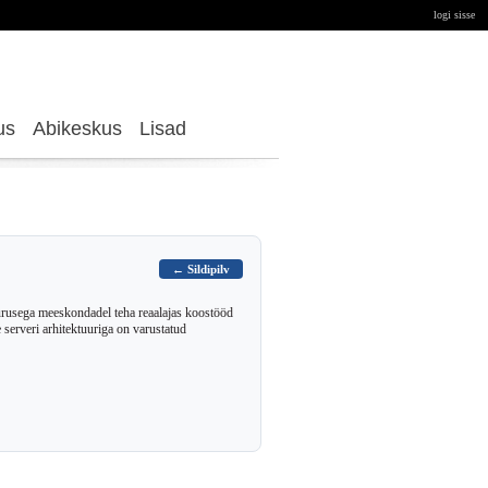
logi sisse
us
Abikeskus
Lisad
← Sildipilv
sega meeskondadel teha reaalajas koostööd
rveri arhitektuuriga on varustatud