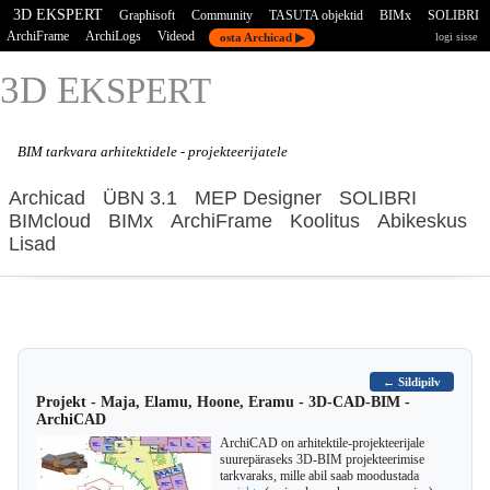
3D EKSPERT
Graphisoft
Community
TASUTA objektid
BIMx
SOLIBRI
ArchiFrame
ArchiLogs
Videod
osta Archicad ▶
logi sisse
3D E
KSPERT
BIM tarkvara
arhitektidele - projekteerijatele
Archicad
ÜBN 3.1
MEP Designer
SOLIBRI
BIMcloud
BIMx
ArchiFrame
Koolitus
Abikeskus
Lisad
← Sildipilv
Projekt - Maja, Elamu, Hoone, Eramu - 3D-CAD-BIM -
ArchiCAD
ArchiCAD on arhitektile-projekteerijale
suurepäraseks 3D-BIM projekteerimise
tarkvaraks, mille abil saab moodustada