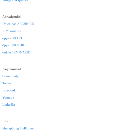
Abivahendid
Download ARCHICAD
BIM koolitus
õppeVIDEOD
õppeJUHENDID
onlain SEMINARID
Kogukonnad
Community
Twitter
Facebook
Youtube
LinkedIn
Info
hinnapäring / tellimine