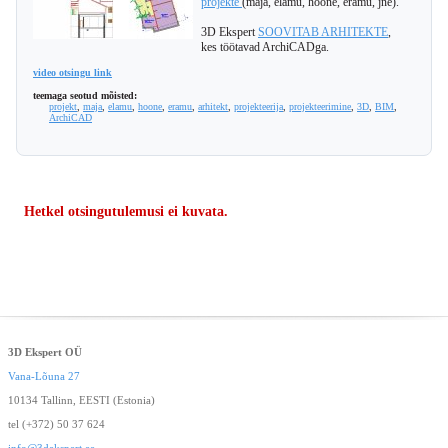
projekte
(maja, elamu, hoone, eramu, jne).
3D Ekspert
SOOVITAB ARHITEKTE
,
kes töötavad ArchiCADga.
video otsingu link
teemaga seotud mõisted:
projekt
,
maja
,
elamu
,
hoone
,
eramu
,
arhitekt
,
projekteerija
,
projekteerimine
,
3D
,
BIM
,
ArchiCAD
Hetkel otsingutulemusi ei kuvata.
3D Ekspert OÜ
Vana-Lõuna 27
10134 Tallinn, EESTI (Estonia)
tel (+372) 50 37 624
info@3dekspert.ee