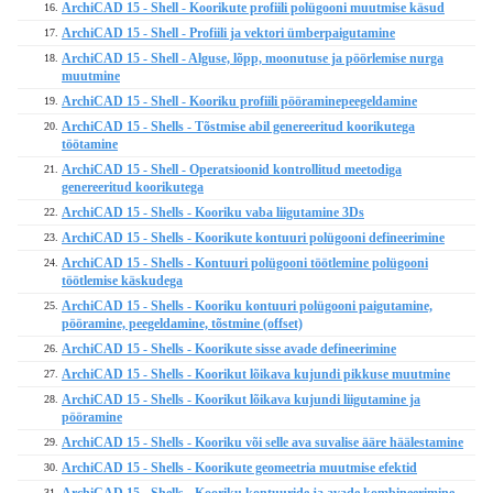
ArchiCAD 15 - Shell - Koorikute profiili polügooni muutmise käsud
16.
ArchiCAD 15 - Shell - Profiili ja vektori ümberpaigutamine
17.
ArchiCAD 15 - Shell - Alguse, lõpp, moonutuse ja pöörlemise nurga
18.
muutmine
ArchiCAD 15 - Shell - Kooriku profiili pööraminepeegeldamine
19.
ArchiCAD 15 - Shells - Tõstmise abil genereeritud koorikutega
20.
töötamine
ArchiCAD 15 - Shell - Operatsioonid kontrollitud meetodiga
21.
genereeritud koorikutega
ArchiCAD 15 - Shells - Kooriku vaba liigutamine 3Ds
22.
ArchiCAD 15 - Shells - Koorikute kontuuri polügooni defineerimine
23.
ArchiCAD 15 - Shells - Kontuuri polügooni töötlemine polügooni
24.
töötlemise käskudega
ArchiCAD 15 - Shells - Kooriku kontuuri polügooni paigutamine,
25.
pööramine, peegeldamine, tõstmine (offset)
ArchiCAD 15 - Shells - Koorikute sisse avade defineerimine
26.
ArchiCAD 15 - Shells - Koorikut lõikava kujundi pikkuse muutmine
27.
ArchiCAD 15 - Shells - Koorikut lõikava kujundi liigutamine ja
28.
pööramine
ArchiCAD 15 - Shells - Kooriku või selle ava suvalise ääre häälestamine
29.
ArchiCAD 15 - Shells - Koorikute geomeetria muutmise efektid
30.
ArchiCAD 15 - Shells - Kooriku kontuuride ja avade kombineerimine
31.