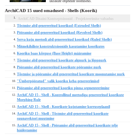
üksikute objektide loomiseks.
ArchiCAD 15 uued omadused - Shells (Koorik)
1.
ArchiCAD Disaini Kontseptsioonid - Projekteerimise vabadus
Tõstmise abil genereeritud koorikud (Extruded Shells)
2.
Pööramise abil genereeritud koorikud (Revolved Shells)
3.
Serva kuju meetodi abil genereeritud koorikud (Ruled Shells)
4.
Mitmekihiliste konstruktsioonide kasutamine koorikutes
5.
Kooriku baas kõrguse (Base Height) määramine
6.
Tõstmise abil genereeritud koorikute algnurk ja lõppnurk
7.
Pööramise abil genereeritud koorikute pööramise nurk
8.
Tõstmise ja pööramise abil genereeritud koorikute moonutamise nurk
9.
"Ümberpööratud" valik kooriku keha genereerimisel
10.
Pööramise abil genereeritud kooriku pinna segmenteerimine
11.
ArchiCAD 15 - Shell - Kontrollitud meetodiga genereeritud koorikute
12.
Morphing Rule
ArchiCAD 15 - Shell - Koorikute kujutamine korruseplaanil
13.
ArchiCAD 15 - Shell - Tõstmise abil genereeritud koorikute
14.
suunavektori muutmine
ArchiCAD 15 - Shell - Pööramise abil genereeritud koorikute telje
15.
häälestamine