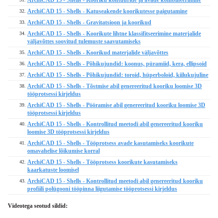
ArchiCAD 15 - Shells - Katuseakende koorikutesse paigutamine
32.
ArchiCAD 15 - Shells - Gravitatsioon ja koorikud
33.
ArchiCAD 15 - Shells - Koorikute lihtne klassifitseerimine materjalide
34.
väljavõttes soovitud tulemuste saavutamiseks
ArchiCAD 15 - Shells - Koorikud materjalide väljavõttes
35.
ArchiCAD 15 - Shells - Põhikujundid: koonus, püramiid, kera, ellipsoid
36.
ArchiCAD 15 - Shells - Põhikujundid: toroid, hüperboloid, kiilukujuline
37.
ArchiCAD 15 - Shells - Tõstmise abil genereeritud kooriku loomise 3D
38.
tööprotsessi kirjeldus
ArchiCAD 15 - Shells - Pööramise abil genereeritud kooriku loomise 3D
39.
tööprotsessi kirjeldus
ArchiCAD 15 - Shells - Kontrollitud meetodi abil genereeritud kooriku
40.
loomise 3D tööprotsessi kirjeldus
ArchiCAD 15 - Shells - Tööprotsess avade kasutamiseks koorikute
41.
omavahelise lõikumise korral
ArchiCAD 15 - Shells - Tööprotsess koorikute kasutamiseks
42.
kaarkatuste loomisel
ArchiCAD 15 - Shells - Kontrollitud meetodi abil genereeritud kooriku
43.
profiili polügooni tööpinna liigutamise tööprotsessi kirjeldus
Videotega seotud sildid: