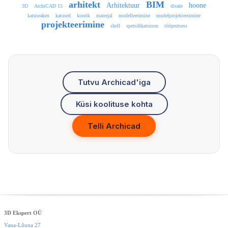
arhitekt
BIM
Arhitektuur
hoone
3D
ArchiCAD 15
disain
katuseaken
katused
koorik
materjal
modelleerimine
mudelprojekteerimine
projekteerimine
shell
spetsifikatsioon
tööprotsess
Tutvu Archicad'iga
Küsi koolituse kohta
Telli Archicad
3D Ekspert OÜ
Vana-Lõuna 27