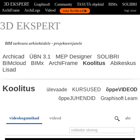
3D EKSPERT
Graphisoft
Community
TASUTA objektid
BIMx
SOLIBRI
ArchiFrame
ArchiLogs
Videod
osta Archicad ▶
logi sisse
3D E
KSPERT
BIM tarkvara
arhitektidele - projekteerijatele
Archicad
ÜBN 3.1
MEP Designer
SOLIBRI
BIMcloud
BIMx
ArchiFrame
Koolitus
Abikeskus
Lisad
Koolitus
ülevaade
KURSUSED
õppeVIDEOD
õppeJUHENDID
Graphisoft Learn
videokogumikud
videod
abi