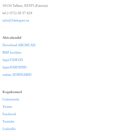
10134 Tallinn, EESTI (Estonia)
tel (+372) 50 37 624
info@3dekspert.ee
Abivahendid
Download ARCHICAD
BIM koolitus
õppeVIDEOD
õppeJUHENDID
onlain SEMINARID
Kogukonnad
Community
Twitter
Facebook
Youtube
LinkedIn