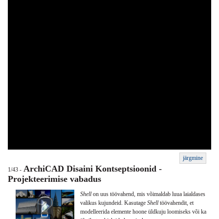
järgmine
ArchiCAD Disaini Kontseptsioonid -
1/43 -
Projekteerimise vabadus
Shell
on uus töövahend, mis võimaldab luua laialdases
valikus kujundeid. Kasutage
Shell
töövahendit, et
modelleerida elemente hoone üldkuju loomiseks või ka