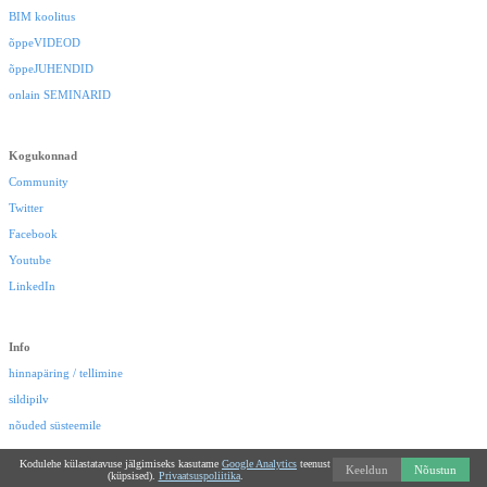
BIM koolitus
õppeVIDEOD
õppeJUHENDID
onlain SEMINARID
Kogukonnad
Community
Twitter
Facebook
Youtube
LinkedIn
Info
hinnapäring / tellimine
sildipilv
nõuded süsteemile
Kodulehe külastatavuse jälgimiseks kasutame
Google Analytics
teenust
Keeldun
Nõustun
(küpsised).
Privaatsuspoliitika
.