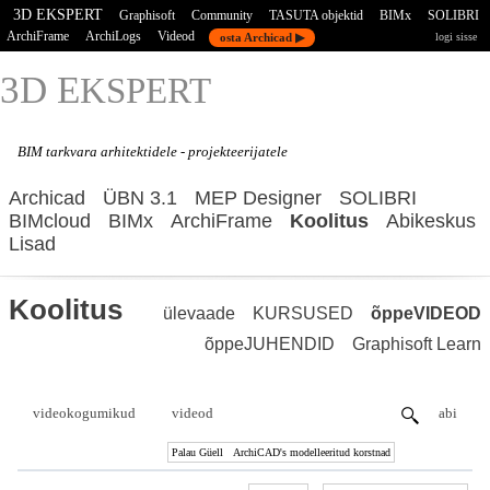
3D EKSPERT
Graphisoft
Community
TASUTA objektid
BIMx
SOLIBRI
ArchiFrame
ArchiLogs
Videod
osta Archicad ▶
logi sisse
3D E
KSPERT
BIM tarkvara
arhitektidele - projekteerijatele
Archicad
ÜBN 3.1
MEP Designer
SOLIBRI
BIMcloud
BIMx
ArchiFrame
Koolitus
Abikeskus
Lisad
Koolitus
ülevaade
KURSUSED
õppeVIDEOD
õppeJUHENDID
Graphisoft Learn
videokogumikud
videod
abi