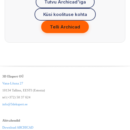
Tutvu Archicad'iga
Küsi koolituse kohta
Telli Archicad
3D Ekspert OÜ
Vana-Lõuna 27
10134 Tallinn, EESTI (Estonia)
tel (+372) 50 37 624
info@3dekspert.ee
Abivahendid
Download ARCHICAD