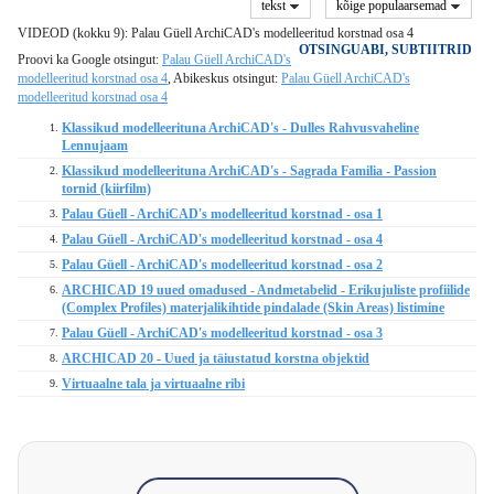
tekst
kõige populaarsemad
VIDEOD (kokku 9): Palau Güell ArchiCAD's modelleeritud korstnad osa 4
OTSINGUABI, SUBTIITRID
Proovi ka Google otsingut:
Palau Güell ArchiCAD's
modelleeritud korstnad osa 4
, Abikeskus otsingut:
Palau Güell ArchiCAD's
modelleeritud korstnad osa 4
Klassikud modelleerituna ArchiCAD's - Dulles Rahvusvaheline
1.
Lennujaam
Klassikud modelleerituna ArchiCAD's - Sagrada Familia - Passion
2.
tornid (kiirfilm)
Palau Güell - ArchiCAD's modelleeritud korstnad - osa 1
3.
Palau Güell - ArchiCAD's modelleeritud korstnad - osa 4
4.
Palau Güell - ArchiCAD's modelleeritud korstnad - osa 2
5.
ARCHICAD 19 uued omadused - Andmetabelid - Erikujuliste profiilide
6.
(Complex Profiles) materjalikihtide pindalade (Skin Areas) listimine
Palau Güell - ArchiCAD's modelleeritud korstnad - osa 3
7.
ARCHICAD 20 - Uued ja täiustatud korstna objektid
8.
Virtuaalne tala ja virtuaalne ribi
9.