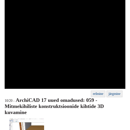
eelmine
järgmine
ArchiCAD 17 uued omadused: 059 -
10/20 -
Mitmekihiliste konstruktsioonide kihtide 3D
kuvamine