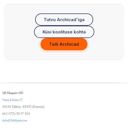
Tutvu Archicad'iga
Küsi koolituse kohta
Telli Archicad
3D Ekspert OÜ
Vana-Lõuna 27
10134 Tallinn, EESTI (Estonia)
tel (+372) 50 37 624
info@3dekspert.ee