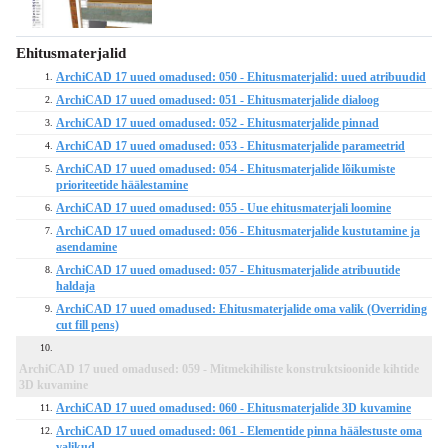
Ehitusmaterjalid
ArchiCAD 17 uued omadused: 050 - Ehitusmaterjalid: uued atribuudid
1.
ArchiCAD 17 uued omadused: 051 - Ehitusmaterjalide dialoog
2.
ArchiCAD 17 uued omadused: 052 - Ehitusmaterjalide pinnad
3.
ArchiCAD 17 uued omadused: 053 - Ehitusmaterjalide parameetrid
4.
ArchiCAD 17 uued omadused: 054 - Ehitusmaterjalide lõikumiste
5.
prioriteetide häälestamine
ArchiCAD 17 uued omadused: 055 - Uue ehitusmaterjali loomine
6.
ArchiCAD 17 uued omadused: 056 - Ehitusmaterjalide kustutamine ja
7.
asendamine
ArchiCAD 17 uued omadused: 057 - Ehitusmaterjalide atribuutide
8.
haldaja
ArchiCAD 17 uued omadused: Ehitusmaterjalide oma valik (Overriding
9.
cut fill pens)
10.
ArchiCAD 17 uued omadused: 059 - Mitmekihiliste konstruktsioonide kihtide
3D kuvamine
ArchiCAD 17 uued omadused: 060 - Ehitusmaterjalide 3D kuvamine
11.
ArchiCAD 17 uued omadused: 061 - Elementide pinna häälestuste oma
12.
valikud