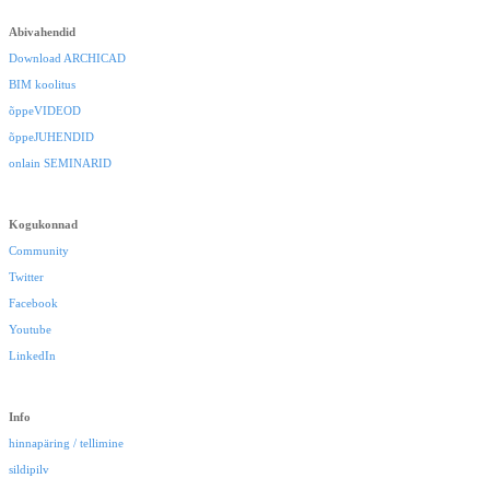
Abivahendid
Download ARCHICAD
BIM koolitus
õppeVIDEOD
õppeJUHENDID
onlain SEMINARID
Kogukonnad
Community
Twitter
Facebook
Youtube
LinkedIn
Info
hinnapäring / tellimine
sildipilv