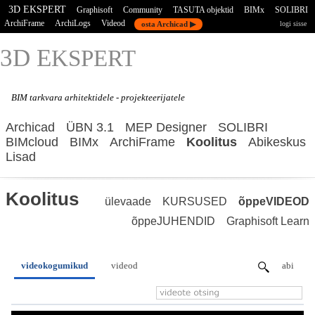
3D EKSPERT
Graphisoft
Community
TASUTA objektid
BIMx
SOLIBRI
ArchiFrame
ArchiLogs
Videod
osta Archicad ▶
logi sisse
3D E
KSPERT
BIM tarkvara
arhitektidele - projekteerijatele
Archicad
ÜBN 3.1
MEP Designer
SOLIBRI
BIMcloud
BIMx
ArchiFrame
Koolitus
Abikeskus
Lisad
Koolitus
ülevaade
KURSUSED
õppeVIDEOD
õppeJUHENDID
Graphisoft Learn
videokogumikud
videod
abi