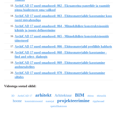
ArchiCAD 17 uued omadused: 062 - Ekraanseina paneelide ja raamide
13.
pinna häälestuste oma valikud
ArchiCAD 17 uued omadused: 063 - Ehitusmaterjalide kasutamine koos
14.
rastri töövahendiga
ArchiCAD 17 uued omadused: 064 - Mitmekihiliste konstruktsioonide
15.
kihtide ja joonte defineerimine
ArchiCAD 17 uued omadused: 065 - Mitmekihiliste konstruktsioonide
16.
täiustused
ArchiCAD 17 uued omadused: 066 - Ehitusmaterjalid profiilide halduris
17.
ArchiCAD 17 uued omadused: 068 - Ehitusmaterjalide kasutamine -
18.
find and select- dialoogis
ArchiCAD 17 uued omadused: 069 - Ehitusmaterjalide kasutamine
19.
andmetabelites
ArchiCAD 17 uued omadused: 070 - Ehitusmaterjalide kasutamine
20.
siltides
Videotega seotud sildid:
arhitekt
BIM
Arhitektuur
3D
ArchiCAD 17
ehitus
ehituslik
projekteerimine
hoone
konstruktsioonid
materjal
rippfassaad
spetsifikatsioon