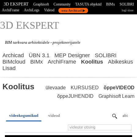
3D EKSPERT
Graphisoft
Community
TASUTA objektid
BIMx
SOLIBRI
ArchiFrame
ArchiLogs
Videod
osta Archicad ▶
logi sisse
3D E
KSPERT
BIM tarkvara
arhitektidele - projekteerijatele
Archicad
ÜBN 3.1
MEP Designer
SOLIBRI
BIMcloud
BIMx
ArchiFrame
Koolitus
Abikeskus
Lisad
Koolitus
ülevaade
KURSUSED
õppeVIDEOD
õppeJUHENDID
Graphisoft Learn
videokogumikud
videod
abi