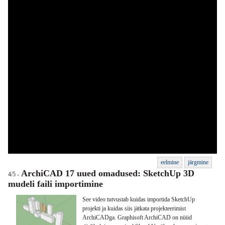
eelmine
järgmine
ArchiCAD 17 uued omadused: SketchUp 3D
4/5 -
mudeli faili importimine
See video tutvustab kuidas importida SketchUp
projekti ja kuidas siis jätkata projekteerimist
ArchiCADga. Graphisoft ArchiCAD on nüüd