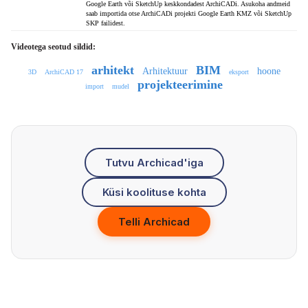
Google Earth või SketchUp keskkondadest ArchiCADi. Asukoha andmeid
saab importida otse ArchiCADi projekti Google Earth KMZ või SketchUp
SKP failidest.
Videotega seotud sildid:
arhitekt
BIM
Arhitektuur
hoone
3D
ArchiCAD 17
eksport
projekteerimine
import
mudel
Tutvu Archicad'iga
Küsi koolituse kohta
Telli Archicad