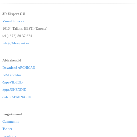
3D Ekspert OÜ
Vana-Lõuna 27
10134 Tallinn, EESTI (Estonia)
tel (+372) 50 37 624
info@3dekspert.ee
Abivahendid
Download ARCHICAD
BIM koolitus
õppeVIDEOD
õppeJUHENDID
onlain SEMINARID
Kogukonnad
Community
Twitter
Facebook