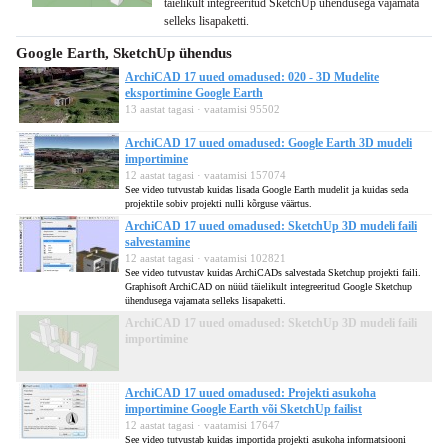
täielikult integreeritud SketchUp ühendusega vajamata
selleks lisapaketti.
Google Earth, SketchUp ühendus
ArchiCAD 17 uued omadused: 020 - 3D Mudelite
eksportimine Google Earth
13 aastat tagasi · vaatamisi 95502
ArchiCAD 17 uued omadused: Google Earth 3D mudeli
importimine
12 aastat tagasi · vaatamisi 157074
See video tutvustab kuidas lisada Google Earth mudelit ja kuidas seda
projektile sobiv projekti nulli kõrguse väärtus.
ArchiCAD 17 uued omadused: SketchUp 3D mudeli faili
salvestamine
12 aastat tagasi · vaatamisi 102821
See video tutvustav kuidas ArchiCADs salvestada Sketchup projekti faili.
Graphisoft ArchiCAD on nüüd täielikult integreeritud Google Sketchup
ühendusega vajamata selleks lisapaketti.
ArchiCAD 17 uued omadused: SketchUp 3D mudeli faili
importimine
ArchiCAD 17 uued omadused: Projekti asukoha
importimine Google Earth või SketchUp failist
12 aastat tagasi · vaatamisi 17647
See video tutvustab kuidas importida projekti asukoha informatsiooni