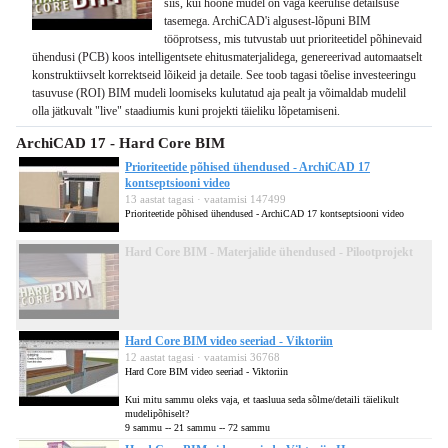
siis, kui hoone mudel on väga keerulise detailsuse
tasemega. ArchiCAD'i algusest-lõpuni BIM
tööprotsess, mis tutvustab uut prioriteetidel põhinevaid
ühendusi (PCB) koos intelligentsete ehitusmaterjalidega, genereerivad automaatselt
konstruktiivselt korrektseid lõikeid ja detaile. See toob tagasi tõelise investeeringu
tasuvuse (ROI) BIM mudeli loomiseks kulutatud aja pealt ja võimaldab mudelil
olla jätkuvalt "live" staadiumis kuni projekti täieliku lõpetamiseni.
ArchiCAD 17 - Hard Core BIM
Prioriteetide põhised ühendused - ArchiCAD 17
kontseptsiooni video
13 aastat tagasi · vaatamisi 147499
Prioriteetide põhised ühendused - ArchiCAD 17 kontseptsiooni video
Hard Core BIM - Materjalide ühendused - Pilootprojekt
Hard Core BIM video seeriad - Viktoriin
12 aastat tagasi · vaatamisi 36768
Hard Core BIM video seeriad - Viktoriin
Kui mitu sammu oleks vaja, et taasluua seda sõlme/detaili täielikult
mudelipõhiselt?
9 sammu -- 21 sammu -- 72 sammu