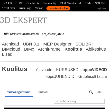
3D EKSPERT
Graphisoft
Community
TASUTA objektid
BIMx
SOLIBRI
ArchiFrame
ArchiLogs
Videod
osta Archicad ▶
logi sisse
3D E
KSPERT
BIM tarkvara
arhitektidele - projekteerijatele
Archicad
ÜBN 3.1
MEP Designer
SOLIBRI
BIMcloud
BIMx
ArchiFrame
Koolitus
Abikeskus
Lisad
Koolitus
ülevaade
KURSUSED
õppeVIDEOD
õppeJUHENDID
Graphisoft Learn
videokogumikud
videod
abi