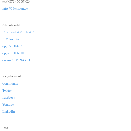
tel (+372) 50 37 624
info@3dekspert.ee
Abivahendid
Download ARCHICAD
BIM koolitus
õppeVIDEOD
õppeJUHENDID
onlain SEMINARID
Kogukonnad
Community
Twitter
Facebook
Youtube
LinkedIn
Info