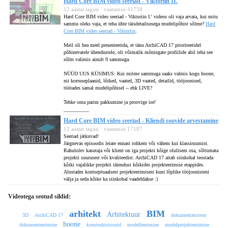
Hard Core BIM video seeriad - Viktoriin II.
12 aastat tagasi · vaatamisi 41758
Hard Core BIM video seeriad - Viktoriin I.' videos oli vaja arvata, kui mitu
sammu oleks vaja, et teha ühte täisdetailsusega mudelipõhist sõlme?
Hard
Core BIM video seeriad - Viktoriin
.
Meil oli hea meel presenteerida, et tänu ArchiCAD 17 prioriteetidel
põhinevatele ühendustele, oli võimalik mõningate profiilide abil teha see
sõlm valimis ainult 9 sammuga.
NÜÜD UUS KÜSIMUS: Kui mitme sammuga saaks valmis kogu hoone,
nii korruseplaanid, lõiked, vaated, 3D vaated, detailid, tööjoonised,
töötades samal mudelipõhisel -- ehk LIVE?
Tehke oma parim pakkumine ja proovige ise!
__________
Hard Core BIM video seeriad - Kliendi soovide arvestamine
12 aastat tagasi · vaatamisi 17187
Seeriad jätkuvad!
Järgnevas episoodis leiate ennast rohkem või vähem kui klassiruumist.
Rahulolev kasutaja või klient on iga projekti kõige olulisem osa, sõltumata
projekti suurusest või kvaliteedist. ArchiCAD 17 aitab siinkohal teostada
kõiki vajalikke projekti täiendusi kõikides projekteerimise etappides.
Alustades kontseptuaalsest projekteerimisest kuni lõplike tööjoonisteni
välja ja seda kõike ka siinkohal vaadeldakse :)
Videotega seotud sildid:
arhitekt
BIM
Arhitektuur
3D
ArchiCAD 17
dokumentatsioon
hoone
dokumenteerimine
konstruktsioonid
modelleerimine
mudelprojekteerimine