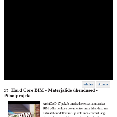
eelmine
järgmine
Hard Core BIM - Materjalide ühendused -
2/5 -
Pilootprojekt
ArchiCAD 17 pakub omalaadsete seas ainulaadset
BIM-põhist ehituse dokumenteerimise lahendust, mis
lihtsustab modelleerimist ja dokumenteerimist isegi