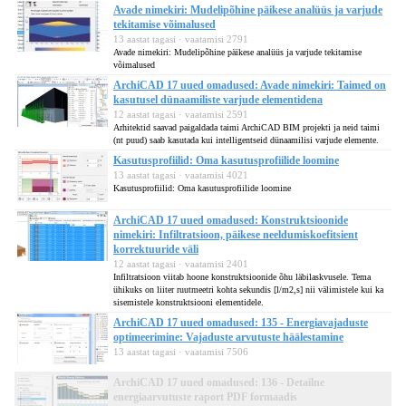
Avade nimekiri: Mudelipõhine päikese analüüs ja varjude
tekitamise võimalused
13 aastat tagasi · vaatamisi 2791
Avade nimekiri: Mudelipõhine päikese analüüs ja varjude tekitamise
võimalused
ArchiCAD 17 uued omadused: Avade nimekiri: Taimed on
kasutusel dünaamiliste varjude elementidena
12 aastat tagasi · vaatamisi 2591
Arhitektid saavad paigaldada taimi ArchiCAD BIM projekti ja neid taimi
(nt puud) saab kasutada kui intelligentseid dünaamilisi varjude elemente.
Kasutusprofiilid: Oma kasutusprofiilide loomine
13 aastat tagasi · vaatamisi 4021
Kasutusprofiilid: Oma kasutusprofiilide loomine
ArchiCAD 17 uued omadused: Konstruktsioonide
nimekiri: Infiltratsioon, päikese neeldumiskoefitsient
korrektuuride väli
12 aastat tagasi · vaatamisi 2401
Infiltratsioon viitab hoone konstruktsioonide õhu läbilaskvusele. Tema
ühikuks on liiter ruutmeetri kohta sekundis [l/m2,s] nii välimistele kui ka
sisemistele konstruktsiooni elementidele.
ArchiCAD 17 uued omadused: 135 - Energiavajaduste
optimeerimine: Vajaduste arvutuste häälestamine
13 aastat tagasi · vaatamisi 7506
ArchiCAD 17 uued omadused: 136 - Detailne
energiaarvutuste raport PDF formaadis