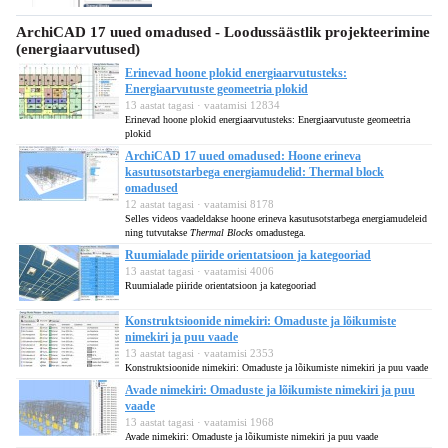
ArchiCAD 17 uued omadused - Loodussäästlik projekteerimine
(energiaarvutused)
Erinevad hoone plokid energiaarvutusteks:
Energiaarvutuste geomeetria plokid
13 aastat tagasi · vaatamisi 12834
Erinevad hoone plokid energiaarvutusteks: Energiaarvutuste geomeetria
plokid
ArchiCAD 17 uued omadused: Hoone erineva
kasutusotstarbega energiamudelid: Thermal block
omadused
12 aastat tagasi · vaatamisi 8178
Selles videos vaadeldakse hoone erineva kasutusotstarbega energiamudeleid
ning tutvutakse
Thermal Blocks
omadustega.
Ruumialade piiride orientatsioon ja kategooriad
13 aastat tagasi · vaatamisi 4006
Ruumialade piiride orientatsioon ja kategooriad
Konstruktsioonide nimekiri: Omaduste ja lõikumiste
nimekiri ja puu vaade
13 aastat tagasi · vaatamisi 2353
Konstruktsioonide nimekiri: Omaduste ja lõikumiste nimekiri ja puu vaade
Avade nimekiri: Omaduste ja lõikumiste nimekiri ja puu
vaade
13 aastat tagasi · vaatamisi 1968
Avade nimekiri: Omaduste ja lõikumiste nimekiri ja puu vaade