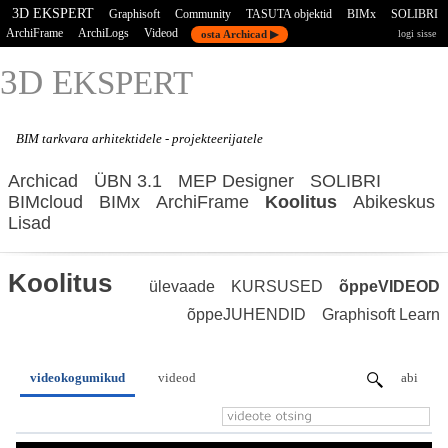
3D EKSPERT
Graphisoft
Community
TASUTA objektid
BIMx
SOLIBRI
ArchiFrame
ArchiLogs
Videod
osta Archicad ▶
logi sisse
3D E
KSPERT
BIM tarkvara
arhitektidele - projekteerijatele
Archicad
ÜBN 3.1
MEP Designer
SOLIBRI
BIMcloud
BIMx
ArchiFrame
Koolitus
Abikeskus
Lisad
Koolitus
ülevaade
KURSUSED
õppeVIDEOD
õppeJUHENDID
Graphisoft Learn
videokogumikud
videod
abi