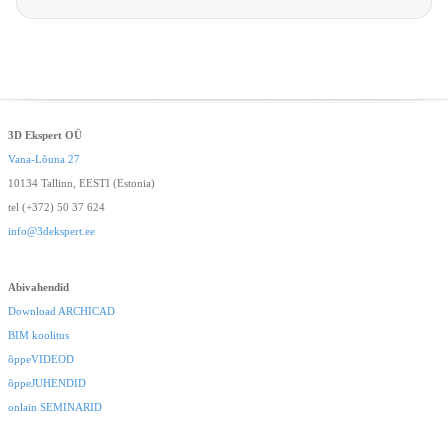
3D Ekspert OÜ
Vana-Lõuna 27
10134 Tallinn, EESTI (Estonia)
tel (+372) 50 37 624
info@3dekspert.ee
Abivahendid
Download ARCHICAD
BIM koolitus
õppeVIDEOD
õppeJUHENDID
onlain SEMINARID