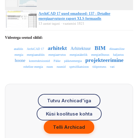
ArchiCAD 17 uued omadused: 137 - Detailne
energiaarvutuste raport XLS formaadis
13 aastat tagasi · vaatamisi 1821
Videotega seotud sildid:
arhitekt
BIM
Arhitektuur
analüüs
ArchiCAD 17
dünaamiline
energia
energiaanalüüs
energiaarvutus
energiasäästlik
energiatõhusus
haljastus
projekteerimine
hoone
konstruktsioonid
Päike
päikeseenergia
roheline energia
ruum
ruumid
spetsifikatsioon
tööprotsess
vari
Tutvu Archicad'iga
Küsi koolituse kohta
Telli Archicad