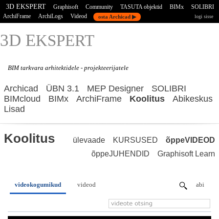
3D EKSPERT
Graphisoft
Community
TASUTA objektid
BIMx
SOLIBRI
ArchiFrame
ArchiLogs
Videod
osta Archicad ▶
logi sisse
3D E
KSPERT
BIM tarkvara
arhitektidele - projekteerijatele
Archicad
ÜBN 3.1
MEP Designer
SOLIBRI
BIMcloud
BIMx
ArchiFrame
Koolitus
Abikeskus
Lisad
Koolitus
ülevaade
KURSUSED
õppeVIDEOD
õppeJUHENDID
Graphisoft Learn
videokogumikud
videod
abi