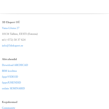
3D Ekspert OÜ
Vana-Lõuna 27
10134 Tallinn, EESTI (Estonia)
tel (+372) 50 37 624
info@3dekspert.ee
Abivahendid
Download ARCHICAD
BIM koolitus
õppeVIDEOD
õppeJUHENDID
onlain SEMINARID
Kogukonnad
Community