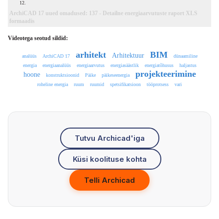
12.
ArchiCAD 17 uued omadused: 137 - Detailne energiaarvutuste raport XLS
formaadis
Videotega seotud sildid:
arhitekt
BIM
Arhitektuur
analüüs
ArchiCAD 17
dünaamiline
energia
energiaanalüüs
energiaarvutus
energiasäästlik
energiatõhusus
haljastus
projekteerimine
hoone
konstruktsioonid
Päike
päikeseenergia
roheline energia
ruum
ruumid
spetsifikatsioon
tööprotsess
vari
Tutvu Archicad'iga
Küsi koolituse kohta
Telli Archicad