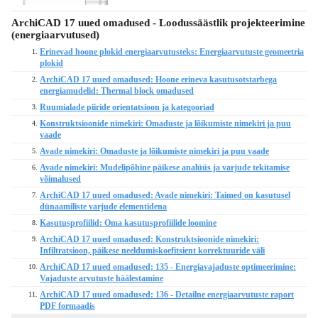
ArchiCAD 17 uued omadused - Loodussäästlik projekteerimine
(energiaarvutused)
Erinevad hoone plokid energiaarvutusteks: Energiaarvutuste geomeetria
1.
plokid
ArchiCAD 17 uued omadused: Hoone erineva kasutusotstarbega
2.
energiamudelid: Thermal block omadused
Ruumialade piiride orientatsioon ja kategooriad
3.
Konstruktsioonide nimekiri: Omaduste ja lõikumiste nimekiri ja puu
4.
vaade
Avade nimekiri: Omaduste ja lõikumiste nimekiri ja puu vaade
5.
Avade nimekiri: Mudelipõhine päikese analüüs ja varjude tekitamise
6.
võimalused
ArchiCAD 17 uued omadused: Avade nimekiri: Taimed on kasutusel
7.
dünaamiliste varjude elementidena
Kasutusprofiilid: Oma kasutusprofiilide loomine
8.
ArchiCAD 17 uued omadused: Konstruktsioonide nimekiri:
9.
Infiltratsioon, päikese neeldumiskoefitsient korrektuuride väli
ArchiCAD 17 uued omadused: 135 - Energiavajaduste optimeerimine:
10.
Vajaduste arvutuste häälestamine
ArchiCAD 17 uued omadused: 136 - Detailne energiaarvutuste raport
11.
PDF formaadis