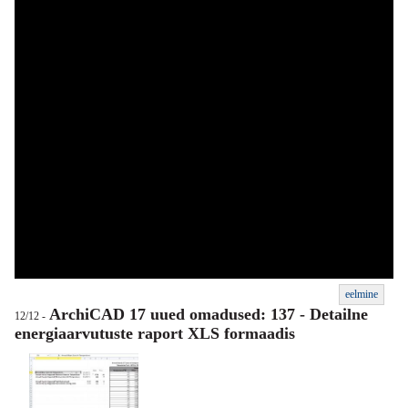
eelmine
ArchiCAD 17 uued omadused: 137 - Detailne
12/12 -
energiaarvutuste raport XLS formaadis