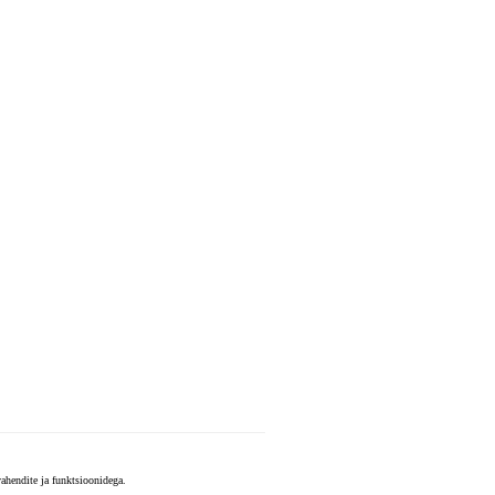
vahendite ja funktsioonidega.