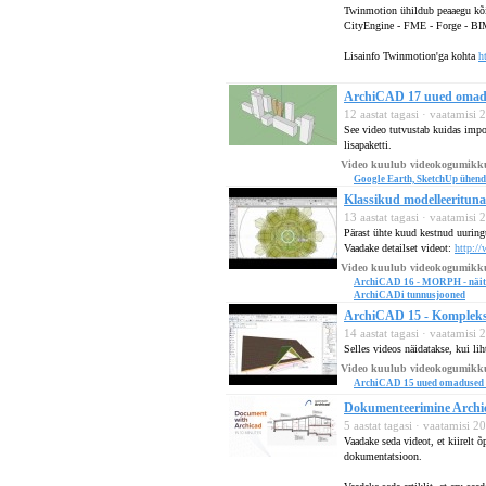
Twinmotion ühildub peaaegu kõ
CityEngine - FME - Forge - BI
Lisainfo Twinmotion'ga kohta
h
ArchiCAD 17 uued omadus
12 aastat tagasi · vaatamisi
See video tutvustab kuidas impo
lisapaketti.
Video kuulub videokogumikk
Google Earth, SketchUp ühen
Klassikud modelleerituna 
13 aastat tagasi · vaatamisi
Pärast ühte kuud kestnud uuring
Vaadake detailset videot:
http://
Video kuulub videokogumikk
ArchiCAD 16 - MORPH - näit
ArchiCADi tunnusjooned
ArchiCAD 15 - Kompleksse
14 aastat tagasi · vaatamisi
Selles videos näidatakse, kui lih
Video kuulub videokogumikk
ArchiCAD 15 uued omadused 
Dokumenteerimine Archic
5 aastat tagasi · vaatamisi 
Vaadake seda videot, et kiirelt 
dokumentatsioon.