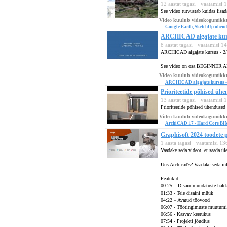
12 aastat tagasi · vaatamisi
See video tutvustab kuidas lisad
Video kuulub videokogumikk
Google Earth, SketchUp ühen
ARCHICAD algajate kursu
8 aastat tagasi · vaatamisi 
ARCHICAD algajate kursus - 2/
See video on osa BEGINNE
Video kuulub videokogumikk
ARCHICAD algajate kursus
Prioriteetide põhised üh
13 aastat tagasi · vaatamisi
Prioriteetide põhised ühenduse
Video kuulub videokogumikk
ArchiCAD 17 - Hard Core B
Graphisoft 2024 toodete p
1 aasta tagasi · vaatamisi 1
Vaadake seda videot, et saada ül
Uus Archicad's?
Vaadake seda in
Peatükid
00:25 – Disainimuudatuste hal
01:33 - Teie disaini müük
04:22 – Avatud töövood
06:07 - Töötingimuste muutumi
06:56 - Kasvav keerukus
07:54 - Projekti jõudlus