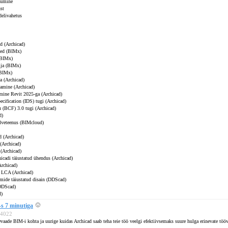
tumine
st
delivahetus
d (Archicad)
sed (BIMx)
(BIMx)
ija (BIMx)
(BIMx)
ja (Archicad)
damine (Archicad)
mine Revit 2025-ga (Archicad)
cification (IDS) tugi (Archicad)
 (BCF) 3.0 tugi (Archicad)
d)
ilveteenus (BIMcloud)
d (Archicad)
(Archicad)
(Archicad)
cadi täiustatud ühendus (Archicad)
Archicad)
- LCA (Archicad)
emide täiustatud disain (DDScad)
DDScad)
d)
s 7 minutiga
134022
evaade BIM-i kohta ja uurige kuidas Archicad saab teha teie töö veelgi efektiivsemaks suure hulga erinevate töö