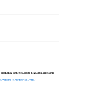
 tööstusharu juhtivate hoonete disainilahenduste kohta.
ted/Welcome-to-Archicad/ta-p/304193