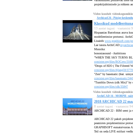
värskendused põhinevad meie kasu
projektijuhtimisele ja rohkem aeg
Video kuulub videokogumikk
Archicad 26 - Püsige keskendu
Klassikud modelleerituna
13 aastat tagasi · vaatamisi
Hispaanias Barcelonas asuva kuu
modelleerimise protsessi. Ar
Lisainfo
www.graphisoft.com/pro
Lae tasuta ArchiCAD:
myarchica
Muusika:
bononiasound - Ambitions
"WHEN THE SKY TURNS BLUE
ccmixter.org/files/BOCrew/3168
"Drops of H2O ( The Filtered Wat
ccmixter.org/files/djlang59/3779
"Zest" by basematic (feat. urmy
ccmixter.org/files/basematic/344
"Tumblin Down (cdk Mix)" by cd
ccmixter.org/files/cdk/35847
Video kuulub videokogumikk
ArchiCAD 16 - MORPH - näit
2018 ARCHICAD 22 maai
8 aastat tagasi · vaatamisi 9
ARCHICAD 22 - BIM seest ja v
ARCHICAD 22 pakub projekteerimi
peamistes projekteerimise prots
GRAPHISOFT esmatutvustas AR
Teil on seda LIVE esitlust veelk