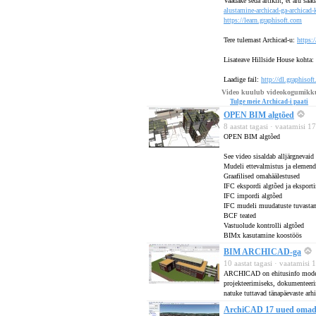
Vaadake seda artiklit, et aru s
alustamine-archicad-ga-archicad-k
https://learn.graphisoft.com
Tere tulemast Archicad-u:
https:
Lisateave Hillside House kohta:
Laadige fail:
http://dl.graphis
Video kuulub videokogumikk
Tulge meie Archicad-i paati
OPEN BIM algtõed
8 aastat tagasi · vaatamisi 
OPEN BIM algtõed
See video sisaldab alljärgnevaid
Mudeli ettevalmistus ja elemendi
Graafilised omahäälestused
IFC ekspordi algtõed ja eksport
IFC impordi algtõed
IFC mudeli muudatuste tuvasta
BCF teated
Vastuolude kontrolli algtõed
BIMx kasutamine koostöös
BIM ARCHICAD-ga
10 aastat tagasi · vaatamisi
ARCHICAD on ehitusinfo model
projekteerimiseks, dokumenteer
natuke tuttavad tänapäevaste arhi
ArchiCAD 17 uued omadu