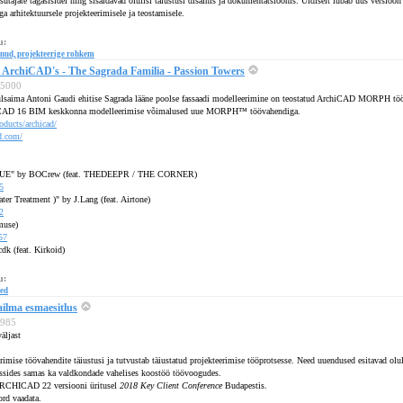
tajate tagasisidel ning sisaldavad olulisi täiustusi disainis ja dokumentatsioonis. Üldiselt lubab uus versioon 
a arhitektuursele projekteerimisele ja teostamisele.
u:
nud, projekteerige rohkem
 ArchiCAD's - The Sagrada Familia - Passion Towers
 95000
lsaima Antoni Gaudi ehitise Sagrada lääne poolse fassaadi modelleerimine on teostatud ArchiCAD MORPH tööva
chiCAD 16 BIM keskkonna modelleerimise võimalused uue MORPH™ töövahendiga.
ducts/archicad/
d.com/
" by BOCrew (feat. THEDEEPR / THE CORNER)
5
er Treatment )" by J.Lang (feat. Airtone)
2
muse)
57
k (feat. Kirkoid)
u:
ed
lma esmaesitlus
4985
äljast
se töövahendite täiustusi ja tutvustab täiustatud projekteerimise tööprotsesse. Need uuendused esitavad oluli
essides samas ka valdkondade vahelises koostöö töövoogudes.
CHICAD 22 versiooni üritusel
2018 Key Client Conference
Budapestis.
ord vaadata.