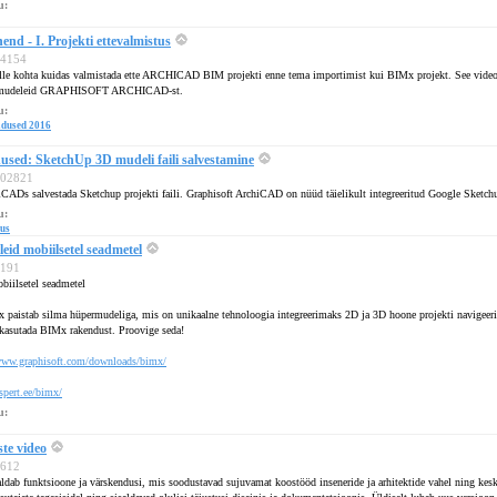
u:
d - I. Projekti ettevalmistus
104154
selle kohta kuidas valmistada ette ARCHICAD BIM projekti enne tema importimist kui BIMx projekt. See vide
permudeleid GRAPHISOFT ARCHICAD-st.
u:
dused 2016
ed: SketchUp 3D mudeli faili salvestamine
 102821
iCADs salvestada Sketchup projekti faili. Graphisoft ArchiCAD on nüüd täielikult integreeritud Google Sketchu
u:
dus
id mobiilsetel seadmetel
8191
biilsetel seadmetel
aistab silma hüpermudeliga, mis on unikaalne tehnoloogia integreerimaks 2D ja 3D hoone projekti navigeerimis
s kasutada BIMx rakendust. Proovige seda!
www.graphisoft.com/downloads/bimx/
spert.ee/bimx/
u:
te video
5612
aldab funktsioone ja värskendusi, mis soodustavad sujuvamat koostööd inseneride ja arhitektide vahel ning ke