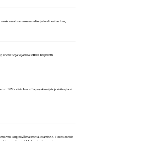
o seeria annab samm-sammulise juhendi kuidas luua,
p ühendusega vajamata selleks lisapaketti.
t. BIMx aitab luua silla projekteerijate ja ehitusplatsi
skenduvad kaugtöövõimaluste täiustamisele. Funktsioonide