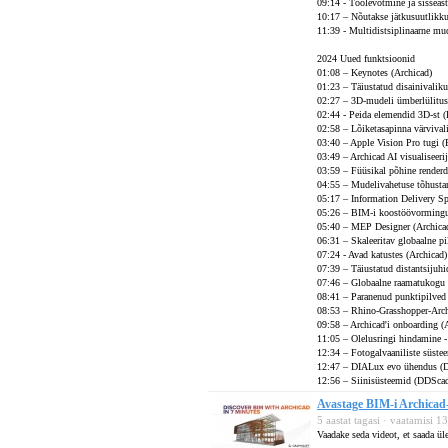
09:14 - Töölevõtmine ja sisseas
10:17 – Nõutakse jätkusuutlikku
11:39 - Multidistsiplinaarne mu
2024 Uued funktsioonid
01:08 – Keynotes (Archicad)
01:23 – Täiustatud disainivaliku
02:27 – 3D-mudeli ümberlülitu
02:44 - Peida elemendid 3D-st 
02:58 – Lõiketasapinna värvival
03:40 – Apple Vision Pro tugi 
03:49 – Archicad AI visualiseeri
03:59 – Füüsikal põhine render
04:55 – Mudelivahetuse tõhusta
05:17 – Information Delivery Spe
05:26 – BIM-i koostöövormingu
05:40 – MEP Designer (Archica
06:31 – Skaleeritav globaalne p
07:24 - Avad katustes (Archicad)
07:39 – Täiustatud distantsijuhi
07:46 – Globaalne raamatukogu 
08:41 – Paranenud punktipilved 
08:53 – Rhino-Grasshopper-Archi
09:58 – Archicad'i onboarding (
11:05 – Olelusringi hindamine 
12:34 – Fotogalvaaniliste süste
12:47 – DIALux evo ühendus (
12:56 – Siinisüsteemid (DDSca
Avastage BIM-i Archicad-
5 aastat tagasi · vaatamisi 
Vaadake seda videot, et saada ül