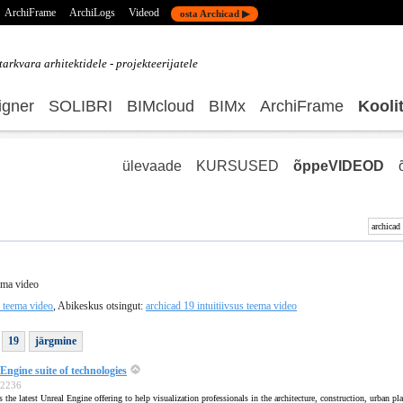
ArchiFrame
ArchiLogs
Videod
osta Archicad ▶
tarkvara
arhitektidele - projekteerijatele
gner
SOLIBRI
BIMcloud
BIMx
ArchiFrame
Kooli
ülevaade
KURSUSED
õppeVIDEOD
ema video
s teema video
, Abikeskus otsingut:
archicad 19 intuitiivsus teema video
19
järgmine
ngine suite of technologies
552236
he latest Unreal Engine offering to help visualization professionals in the architecture, construction, urban pl