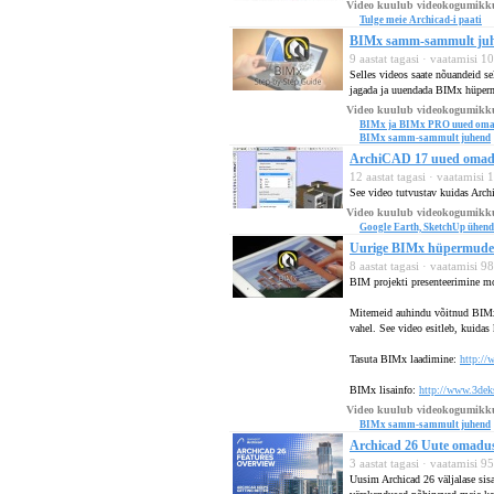
Video kuulub videokogumikk
Tulge meie Archicad-i paati
BIMx samm-sammult juhen
9 aastat tagasi · vaatamisi 
Selles videos saate nõuandeid 
jagada ja uuendada BIMx hü
Video kuulub videokogumikk
BIMx ja BIMx PRO uued oma
BIMx samm-sammult juhend
ArchiCAD 17 uued omadus
12 aastat tagasi · vaatamisi
See video tutvustav kuidas Arch
Video kuulub videokogumikk
Google Earth, SketchUp ühen
Uurige BIMx hüpermudele
8 aastat tagasi · vaatamisi 9
BIM projekti presenteerimine mo
Mitemeid auhindu võitnud BIMx p
vahel. See video esitleb, kuida
Tasuta BIMx laadimine:
http://
BIMx lisainfo:
http://www.3dek
Video kuulub videokogumikk
BIMx samm-sammult juhend
Archicad 26 Uute omadus
3 aastat tagasi · vaatamisi 9
Uusim Archicad 26 väljalase sis