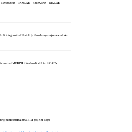
 - Navisworks - BricsCAD - Solidworks - RIKCAD -
ikult integreeritud SketchUp ühendusega vajamata selleks
modelleeritud MORPH töövahendi abil ArchiCAD's.
ganing publitseerida oma BIM projekti kogu