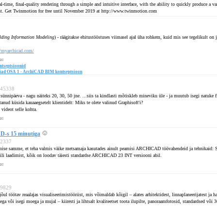
l-time, final-quality rendering through a simple and intuitive interface, with the ability to quickly produce a v
tent. Get Twinmotion for free until November 2019 at http://www.twinmotion.com
lding Information Modeling
) - räägitakse ehitustööstuses viimasel ajal üha rohkem, kuid mis see tegelikult on 
//myarchicad.com/
u:
ntseptsioonid
riad OSA 1 - ArchiCAD BIM kontseptsioon
 445338
ünnipäeva - nagu näiteks 20, 30, 50 jne. ...siis ta kindlasti mõtiskleb mineviku üle - ja muutub isegi natuke
tanud küsida kauaaegsetelt klientidelt: Miks te olete valinud Graphisoft'i?
 videot selle kohta.
u:
-s 15 minutiga
402337
mise samme, et teha valmis väike metsamaja kasutades ainult peamisi ARCHICAD töövahendeid ja tehnikaid: S
ili laadimist, kõik on loodav täiesti standardse ARCHICAD 23 INT versiooni abil.
u:
279829
l töötav reaalajas visualiseerimistööriist, mis võimaldab kõigil – alates arhitektidest, linnaplaneerijatest ja hal
ga või isegi moega ja mujal – kiiresti ja lihtsalt kvaliteetset toota ilupilte, panoraamfotosid, standardsed või