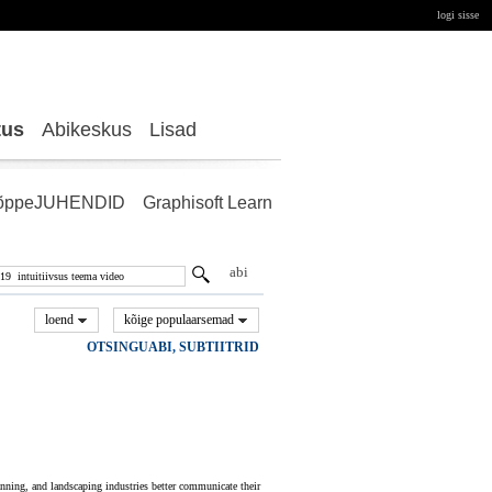
logi sisse
tus
Abikeskus
Lisad
õppeJUHENDID
Graphisoft Learn
abi
loend
kõige populaarsemad
OTSINGUABI, SUBTIITRID
anning, and landscaping industries better communicate their