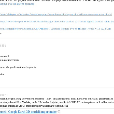
aada Archicad-i BIM projekti ülesehitusest. See aitab Teid palju dokumenteerimisel: ARCHICAD algtõed - Naviga
iirtuur-archicad-algtoed-navigator
//www.3dekspert.ee/abikeskus/?teadmistepagas-alustamine-archicad-ga-archicad-kiirtuur-tere-tulemast-archicad-i
https://www.3dekspert.ee/abikeskus/?teadmistepagas-alustamine-archicad-ga-archicad-algtoed-archicad-naidis-pro
oft.com/SampleProjects/Residential/GRAPHISOFT_Archicad_Sample_Project-Hillside_House_v1.2_AC24.pla
u:
176591
 teemasid:
 klassifitseerimine
imine läbi publitseerimise kogumite
mine
 169023
leerimise (
Building Information Modeling
- BIM) tarkvararakendus, mida kasutavad arhitektid, projekteerijad, 
imiseks ja koostööks. Vaadake, mida BIM endast kujutab ja miks ARCHICAD on tavapärane valik selles sektori
tektuur-ehituslike (
AEC
) projekteerimisevaldkonna töövahenditega.
sed: Google Earth 3D mudeli importimine