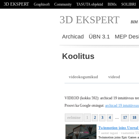
3D EKSPERT
Graphisoft
Community
TASUTA objektid
BIMx
SOLIBRI
3D E
KSPERT
BIM 
Archicad
ÜBN 3.1
MEP Desi
Koolitus
videokogumikud
videod
VIDEOD (kokku 592): archicad 19 intuitiivsus te
Proovi ka Google otsingut:
archicad 19 intuitiivsu
...
eelmine
1
2
3
4
17
18
Twinmotion joins Unreal E
7 aastat tagasi · vaatamisi 
Twinmotion joins Epic Games as t