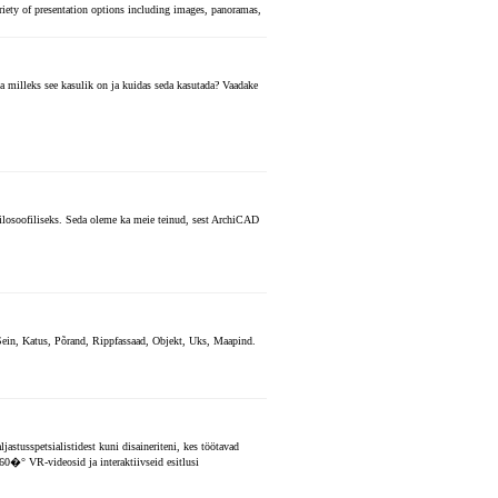
ariety of presentation options including images, panoramas,
ja milleks see kasulik on ja kuidas seda kasutada? Vaadake
 filosoofiliseks. Seda oleme ka meie teinud, sest ArchiCAD
ein, Katus, Põrand, Rippfassaad, Objekt, Uks, Maapind.
jastusspetsialistidest kuni disaineriteni, kes töötavad
 360�° VR-videosid ja interaktiivseid esitlusi