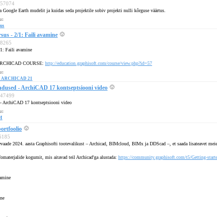
 157074
a Google Earth mudelit ja kuidas seda projektile sobiv projekti nulli kõrguse väärtus.
u:
dus
s - 2/1: Faili avamine
148265
1: Faili avamine
R ARCHICAD COURSE:
http://education.graphisoft.com/course/view.php?id=57
u:
 - ARCHICAD 21
endused - ArchiCAD 17 kontseptsiooni video
 147499
d - ArchiCAD 17 kontseptsiooni video
u:
IM
ortfoolio
36185
evaade 2024. aasta Graphisofti tootevalikust – Archicad, BIMcloud, BIMx ja DDScad –, et saada lisateavet meie
fomaterjalide kogumit, mis aitavad teil Archicad'ga alustada:
https://community.graphisoft.com/t5/Getting-star
damine
ne