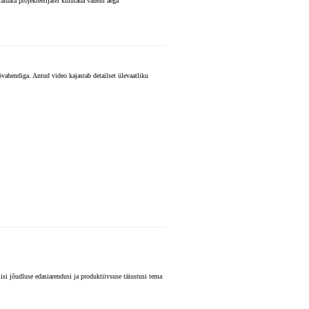
aidata projekteerijatel kulutada vähem aega
hendiga. Antud video kajastab detailset ülevaatliku
si jõudluse edasiarendusi ja produktiivsuse täiustusi tema