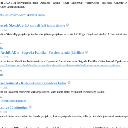
igi CAD/BIM-tarkvaradega, nagu - Archicad - Rhino - Revit - SketchUp - Vectorworks - 3ds Max - Cinema4D
M360 ja paljud muud.
ttps://bit.ly/2TyGvQW
ja
proovi tasuta
.
ed: SketchUp 3D mudeli faili importimine
 272343
rtida SketchUp projekti ja kuidas siis jätkata projekteerimist ArchiCADga. Graphisoft ArchiCAD on nüüd täiel
u:
dus
ArchiCAD's - Sagrada Familia - Passion tornid (kiirfilm)
 259221
ut on Antoni Gaudi kuulsaima ehitise - Hispaanias Barcelona's asuv Sagrada Familia - lääne fassaad lõpuks 
www.3dekspert.ee/videod/?v=classics-modeled-in-archicad-the-sagrada-familia-passion-towers-extended-cut
u:
ed
d katused - Risti asetsevate viiludega katus
 242802
tne on luua risti asetsevate viiludega katust, viies kahte eraldi viilkatust teineteisega kokku.
u:
- Komplekssed katused
ad-ga 10 minutiga
208508
õppida kuidas luua vaateid Archicad-i projektis, kuidas paigaldada mõõte, silte ja täiendada jooniseid märkuste