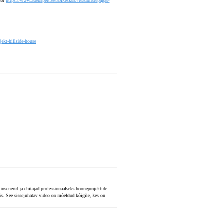
tor
https://www.3dekspert.ee/abikeskus/?teadmistepagas-
jekt-hillside-house
insenerid ja ehitajad professionaalseks hooneprojektide
s. See sissejuhatav video on mõeldud kõigile, kes on