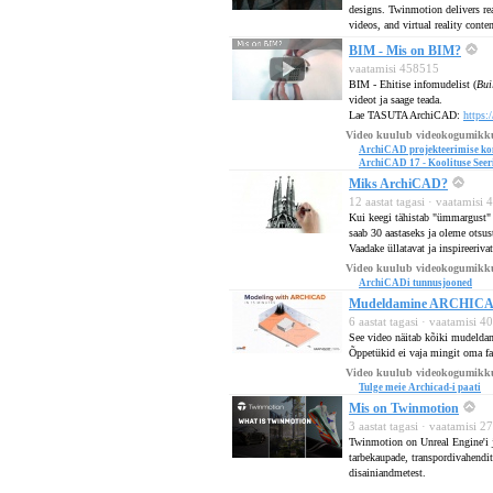
designs. Twinmotion delivers rea
videos, and virtual reality con
BIM - Mis on BIM?
vaatamisi 458515
BIM - Ehitise infomudelist (
Bui
videot ja saage teada.
Lae TASUTA ArchiCAD:
https:
Video kuulub videokogumikk
ArchiCAD projekteerimise ko
ArchiCAD 17 - Koolituse See
Miks ArchiCAD?
12 aastat tagasi · vaatamisi
Kui keegi tähistab "ümmargust" s
saab 30 aastaseks ja oleme otsus
Vaadake üllatavat ja inspireerivat
Video kuulub videokogumikk
ArchiCADi tunnusjooned
Mudeldamine ARCHICAD
6 aastat tagasi · vaatamisi 
See video näitab kõiki mudelda
Õppetükid ei vaja mingit oma fa
Video kuulub videokogumikk
Tulge meie Archicad-i paati
Mis on Twinmotion
3 aastat tagasi · vaatamisi 
Twinmotion on Unreal Engine'i jõu
tarbekaupade, transpordivahendite
disainiandmetest.