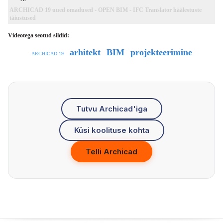
ARCHICAD 19 uued omadused - OPEN BIM - IFC Translator häälestuste
täiustused
Videotega seotud sildid:
arhitekt
BIM
projekteerimine
ARCHICAD 19
Tutvu Archicad'iga
Küsi koolituse kohta
Telli Archicad