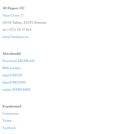
3D Ekspert OÜ
Vana-Lõuna 27
10134 Tallinn, EESTI (Estonia)
tel (+372) 50 37 624
info@3dekspert.ee
Abivahendid
Download ARCHICAD
BIM koolitus
õppeVIDEOD
õppeJUHENDID
onlain SEMINARID
Kogukonnad
Community
Twitter
Facebook