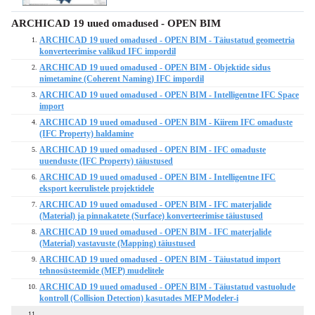
ARCHICAD 19 uued omadused - OPEN BIM
ARCHICAD 19 uued omadused - OPEN BIM - Täiustatud geomeetria
1.
konverteerimise valikud IFC impordil
ARCHICAD 19 uued omadused - OPEN BIM - Objektide sidus
2.
nimetamine (Coherent Naming) IFC impordil
ARCHICAD 19 uued omadused - OPEN BIM - Intelligentne IFC Space
3.
import
ARCHICAD 19 uued omadused - OPEN BIM - Kiirem IFC omaduste
4.
(IFC Property) haldamine
ARCHICAD 19 uued omadused - OPEN BIM - IFC omaduste
5.
uuenduste (IFC Property) täiustused
ARCHICAD 19 uued omadused - OPEN BIM - Intelligentne IFC
6.
eksport keerulistele projektidele
ARCHICAD 19 uued omadused - OPEN BIM - IFC materjalide
7.
(Material) ja pinnakatete (Surface) konverteerimise täiustused
ARCHICAD 19 uued omadused - OPEN BIM - IFC materjalide
8.
(Material) vastavuste (Mapping) täiustused
ARCHICAD 19 uued omadused - OPEN BIM - Täiustatud import
9.
tehnosüsteemide (MEP) mudelitele
ARCHICAD 19 uued omadused - OPEN BIM - Täiustatud vastuolude
10.
kontroll (Collision Detection) kasutades MEP Modeler-i
11.