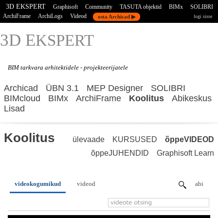
3D EKSPERT
Graphisoft
Community
TASUTA objektid
BIMx
SOLIBRI
ArchiFrame
ArchiLogs
Videod
osta Archicad ▶
logi sisse
3D E
KSPERT
BIM tarkvara
arhitektidele - projekteerijatele
Archicad
ÜBN 3.1
MEP Designer
SOLIBRI
BIMcloud
BIMx
ArchiFrame
Koolitus
Abikeskus
Lisad
Koolitus
ülevaade
KURSUSED
õppeVIDEOD
õppeJUHENDID
Graphisoft Learn
videokogumikud
videod
abi