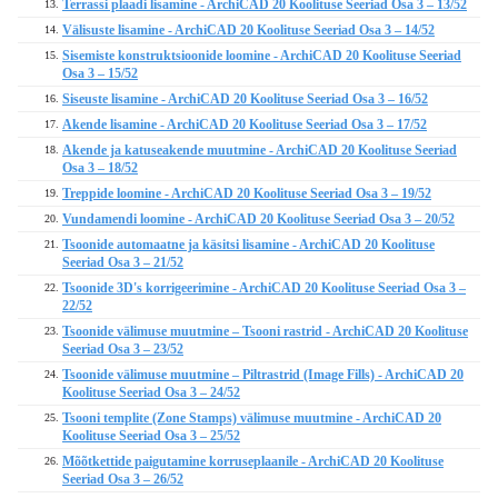
Terrassi plaadi lisamine - ArchiCAD 20 Koolituse Seeriad Osa 3 – 13/52
13.
Välisuste lisamine - ArchiCAD 20 Koolituse Seeriad Osa 3 – 14/52
14.
Sisemiste konstruktsioonide loomine - ArchiCAD 20 Koolituse Seeriad
15.
Osa 3 – 15/52
Siseuste lisamine - ArchiCAD 20 Koolituse Seeriad Osa 3 – 16/52
16.
Akende lisamine - ArchiCAD 20 Koolituse Seeriad Osa 3 – 17/52
17.
Akende ja katuseakende muutmine - ArchiCAD 20 Koolituse Seeriad
18.
Osa 3 – 18/52
Treppide loomine - ArchiCAD 20 Koolituse Seeriad Osa 3 – 19/52
19.
Vundamendi loomine - ArchiCAD 20 Koolituse Seeriad Osa 3 – 20/52
20.
Tsoonide automaatne ja käsitsi lisamine - ArchiCAD 20 Koolituse
21.
Seeriad Osa 3 – 21/52
Tsoonide 3D's korrigeerimine - ArchiCAD 20 Koolituse Seeriad Osa 3 –
22.
22/52
Tsoonide välimuse muutmine – Tsooni rastrid - ArchiCAD 20 Koolituse
23.
Seeriad Osa 3 – 23/52
Tsoonide välimuse muutmine – Piltrastrid (Image Fills) - ArchiCAD 20
24.
Koolituse Seeriad Osa 3 – 24/52
Tsooni templite (Zone Stamps) välimuse muutmine - ArchiCAD 20
25.
Koolituse Seeriad Osa 3 – 25/52
Mõõtkettide paigutamine korruseplaanile - ArchiCAD 20 Koolituse
26.
Seeriad Osa 3 – 26/52