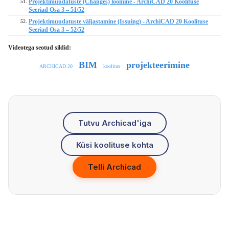
Projektimuudatuste (Changes) loomine - ArchiCAD 20 Koolituse
51.
Seeriad Osa 3 – 51/52
Projektimuudatuste väljastamine (Issuing) - ArchiCAD 20 Koolituse
52.
Seeriad Osa 3 – 52/52
Videotega seotud sildid:
BIM
projekteerimine
ARCHICAD 20
koolitus
Tutvu Archicad'iga
Küsi koolituse kohta
Telli Archicad