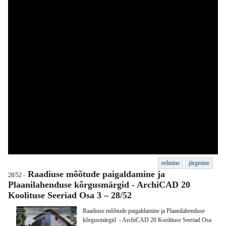
eelmine
järgmine
Raadiuse mõõtude paigaldamine ja
28/52 -
Plaanilahenduse kõrgusmärgid - ArchiCAD 20
Koolituse Seeriad Osa 3 – 28/52
Raadiuse mõõtude paigaldamine ja Plaanilahenduse
kõrgusmärgid - ArchiCAD 20 Koolituse Seeriad Osa