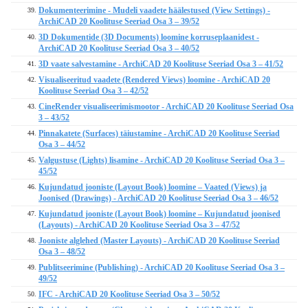
Dokumenteerimine - Mudeli vaadete häälestused (View Settings) -
39.
ArchiCAD 20 Koolituse Seeriad Osa 3 – 39/52
3D Dokumentide (3D Documents) loomine korruseplaanidest -
40.
ArchiCAD 20 Koolituse Seeriad Osa 3 – 40/52
3D vaate salvestamine - ArchiCAD 20 Koolituse Seeriad Osa 3 – 41/52
41.
Visualiseeritud vaadete (Rendered Views) loomine - ArchiCAD 20
42.
Koolituse Seeriad Osa 3 – 42/52
CineRender visualiseerimismootor - ArchiCAD 20 Koolituse Seeriad Osa
43.
3 – 43/52
Pinnakatete (Surfaces) täiustamine - ArchiCAD 20 Koolituse Seeriad
44.
Osa 3 – 44/52
Valgustuse (Lights) lisamine - ArchiCAD 20 Koolituse Seeriad Osa 3 –
45.
45/52
Kujundatud jooniste (Layout Book) loomine – Vaated (Views) ja
46.
Joonised (Drawings) - ArchiCAD 20 Koolituse Seeriad Osa 3 – 46/52
Kujundatud jooniste (Layout Book) loomine – Kujundatud joonised
47.
(Layouts) - ArchiCAD 20 Koolituse Seeriad Osa 3 – 47/52
Jooniste alglehed (Master Layouts) - ArchiCAD 20 Koolituse Seeriad
48.
Osa 3 – 48/52
Publitseerimine (Publishing) - ArchiCAD 20 Koolituse Seeriad Osa 3 –
49.
49/52
IFC - ArchiCAD 20 Koolituse Seeriad Osa 3 – 50/52
50.