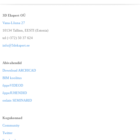
3D Ekspert OÜ
Vana-Lõuna 27
10134 Tallinn, EESTI (Estonia)
tel (+372) 50 37 624
info@3dekspert.ee
Abivahendid
Download ARCHICAD
BIM koolitus
õppeVIDEOD
õppeJUHENDID
onlain SEMINARID
Kogukonnad
Community
Twitter