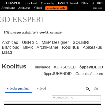
3D EKSPERT
Graphisoft
Community
TASUTA objektid
BIMx
SOLIBRI
ArchiFrame
ArchiLogs
Videod
osta Archicad ▶
logi sisse
3D E
KSPERT
BIM tarkvara
arhitektidele - projekteerijatele
Archicad
ÜBN 3.1
MEP Designer
SOLIBRI
BIMcloud
BIMx
ArchiFrame
Koolitus
Abikeskus
Lisad
Koolitus
ülevaade
KURSUSED
õppeVIDEOD
õppeJUHENDID
Graphisoft Learn
videokogumikud
videod
abi