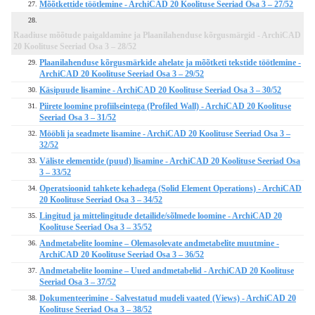
Mõõtkettide töötlemine - ArchiCAD 20 Koolituse Seeriad Osa 3 – 27/52
27.
28.
Raadiuse mõõtude paigaldamine ja Plaanilahenduse kõrgusmärgid - ArchiCAD
20 Koolituse Seeriad Osa 3 – 28/52
Plaanilahenduse kõrgusmärkide ahelate ja mõõtketi tekstide töötlemine -
29.
ArchiCAD 20 Koolituse Seeriad Osa 3 – 29/52
Käsipuude lisamine - ArchiCAD 20 Koolituse Seeriad Osa 3 – 30/52
30.
Piirete loomine profiilseintega (Profiled Wall) - ArchiCAD 20 Koolituse
31.
Seeriad Osa 3 – 31/52
Mööbli ja seadmete lisamine - ArchiCAD 20 Koolituse Seeriad Osa 3 –
32.
32/52
Väliste elementide (puud) lisamine - ArchiCAD 20 Koolituse Seeriad Osa
33.
3 – 33/52
Operatsioonid tahkete kehadega (Solid Element Operations) - ArchiCAD
34.
20 Koolituse Seeriad Osa 3 – 34/52
Lingitud ja mittelingitude detailide/sõlmede loomine - ArchiCAD 20
35.
Koolituse Seeriad Osa 3 – 35/52
Andmetabelite loomine – Olemasolevate andmetabelite muutmine -
36.
ArchiCAD 20 Koolituse Seeriad Osa 3 – 36/52
Andmetabelite loomine – Uued andmetabelid - ArchiCAD 20 Koolituse
37.
Seeriad Osa 3 – 37/52
Dokumenteerimine - Salvestatud mudeli vaated (Views) - ArchiCAD 20
38.
Koolituse Seeriad Osa 3 – 38/52