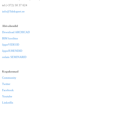
tel (+372) 50 37 624
info@3dekspert.ee
Abivahendid
Download ARCHICAD
BIM koolitus
õppeVIDEOD
õppeJUHENDID
onlain SEMINARID
Kogukonnad
Community
Twitter
Facebook
Youtube
LinkedIn