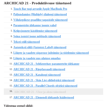
ARCHICAD 21 - Produktiivsuse täiustused
Touch Bar tugi arvutile Apple MacBook Pro
1.
Paljundamise (Multiply) dialoogi täiustused
2.
Võlukepikese graafilise tagasiside täiustused
3.
Parameetrite ülekanne joonte vahel
4.
Kriipsjoonete käsitlemise täiustused
5.
Seina tsentri joone mõõtude täiustused
6.
Teksti stiili täiustused
7.
Autoteksti sildi (Autotext Label) täiustused
8.
Lõigete ja vaadete sügavuse juhtimise ja töötlemise täiustused
9.
Lõigete ja vaadete uus ulatuse omadus
10.
ARCHICAD 21 - Selekteeritav parameetrite ülekanne
11.
ARCHICAD 21 - Rippfassaadi täiustused
12.
ARCHICAD 21 - Kataloogi täiustused
13.
ARCHICAD 21 - Skin List sildiobjekti täiustused
14.
ARCHICAD 21 - Parallel Chords objekti täiustused
15.
16.
ARCHICAD 21 - Ukse ja akna täiustused
ARCHICAD 21 - Elemendi ülekande häälestused
17.
Videotega seotud sildid: