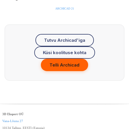
ARCHICAD 21
Tutvu Archicad'iga
Küsi koolituse kohta
Telli Archicad
3D Ekspert OÜ
Vana-Lõuna 27
10134 Tallinn, EESTI (Estonia)