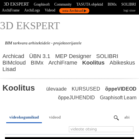
3D EKSPERT
Graphisoft
Community
TASUTA objektid
BIMx
SOLIBRI
ArchiFrame
ArchiLogs
Videod
osta Archicad ▶
logi sisse
3D E
KSPERT
BIM tarkvara
arhitektidele - projekteerijatele
Archicad
ÜBN 3.1
MEP Designer
SOLIBRI
BIMcloud
BIMx
ArchiFrame
Koolitus
Abikeskus
Lisad
Koolitus
ülevaade
KURSUSED
õppeVIDEOD
õppeJUHENDID
Graphisoft Learn
videokogumikud
videod
abi