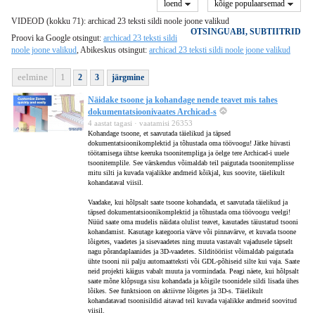
loend
kõige populaarsemad
VIDEOD (kokku 71): archicad 23 teksti sildi noole joone valikud
OTSINGUABI, SUBTIITRID
Proovi ka Google otsingut:
archicad 23 teksti sildi
noole joone valikud
, Abikeskus otsingut:
archicad 23 teksti sildi noole joone valikud
eelmine
1
2
3
järgmine
Näidake tsoone ja kohandage nende teavet mis tahes
dokumentatsioonivaates Archicad-s
4 aastat tagasi · vaatamisi 26353
Kohandage tsoone, et saavutada täielikud ja täpsed
dokumentatsioonikomplektid ja tõhustada oma töövoogu! Jätke hüvasti
töötamisega ühtse keeruka tsoonitempliga ja öelge tere Archicad-i uuele
tsoonitemplile. See värskendus võimaldab teil paigutada tsoonitemplisse
mitu silti ja kuvada vajalikke andmeid kõikjal, kus soovite, täielikult
kohandataval viisil.
Vaadake, kui hõlpsalt saate tsoone kohandada, et saavutada täielikud ja
täpsed dokumentatsioonikomplektid ja tõhustada oma töövoogu veelgi!
Nüüd saate oma mudelis näidata olulist teavet, kasutades täiustatud tsooni
kohandamist. Kasutage kategooria värve või pinnavärve, et kuvada tsoone
lõigetes, vaadetes ja sisevaadetes ning muuta vastavalt vajadusele täpselt
nagu põrandaplaanides ja 3D-vaadetes. Silditööriist võimaldab paigutada
ühte tsooni nii palju automaatteksti või GDL-põhiseid silte kui vaja. Saate
neid projekti käigus vabalt muuta ja vormindada. Peagi näete, kui hõlpsalt
saate mõne klõpsuga sisu kohandada ja kõigile tsoonidele sildi lisada ühes
lõikes. See funktsioon on aktiivne lõigetes ja 3D-s. Täielikult
kohandatavad tsoonisildid aitavad teil kuvada vajalikke andmeid soovitud
viisil.