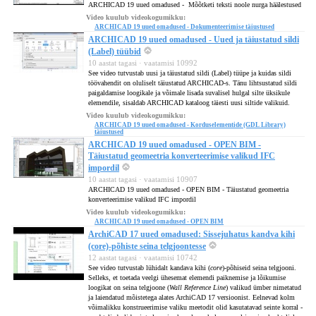
ARCHICAD 19 uued omadused - Mõõtketi teksti noole nurga häälestused
Video kuulub videokogumikku:
ARCHICAD 19 uued omadused - Dokumenteerimise täiustused
ARCHICAD 19 uued omadused - Uued ja täiustatud sildi
(Label) tüübid
10 aastat tagasi · vaatamisi 10992
See video tutvustab uusi ja täiustatud sildi (Label) tüüpe ja kuidas sildi
töövahendit on oluliselt täiustatud ARCHICAD-s. Tänu lihtsustatud sildi
paigaldamise loogikale ja võimale lisada suvalisel hulgal silte üksikule
elemendile, sisaldab ARCHICAD kataloog täiesti uusi siltide valikuid.
Video kuulub videokogumikku:
ARCHICAD 19 uued omadused - Korduselementide (GDL Library)
täiustused
ARCHICAD 19 uued omadused - OPEN BIM -
Täiustatud geomeetria konverteerimise valikud IFC
impordil
10 aastat tagasi · vaatamisi 10907
ARCHICAD 19 uued omadused - OPEN BIM - Täiustatud geomeetria
konverteerimise valikud IFC impordil
Video kuulub videokogumikku:
ARCHICAD 19 uued omadused - OPEN BIM
ArchiCAD 17 uued omadused: Sissejuhatus kandva kihi
(core)-põhiste seina telgjoontesse
12 aastat tagasi · vaatamisi 10742
See video tutvustab lühidalt kandava kihi (
core
)-põhiseid seina telgjooni.
Selleks, et toetada veelgi ühesemat elemendi paiknemise ja lõikumise
loogikat on seina telgjoone (
Wall Reference Line
) valikud ümber nimetatud
ja laiendatud mõistetega alates ArchiCAD 17 versioonist. Eelnevad kolm
võimalikku konstrueerimise valiku meetodit olid kasutatavad seinte korral -