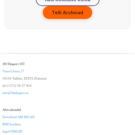
Telli Archicad
3D Ekspert OÜ
Vana-Lõuna 27
10134 Tallinn, EESTI (Estonia)
tel (+372) 50 37 624
info@3dekspert.ee
Abivahendid
Download ARCHICAD
BIM koolitus
õppeVIDEOD