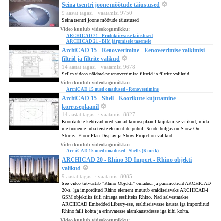
Seina tsentri joone mõõtude täiustused
9 aastat tagasi · vaatamisi 9750
Seina tsentri joone mõõtude täiustused
Video kuulub videokogumikku:
ARCHICAD 21 - Produktiivsuse täiustused
ARCHICAD 21 - BIM järgmisele tasemele
ArchiCAD 15 - Renoveerimine - Renoveerimise vaikimisi
filtrid ja filtrite valikud
14 aastat tagasi · vaatamisi 9678
Selles videos näidatakse renoveerimise filtreid ja filtrite valikuid.
Video kuulub videokogumikku:
ArchiCAD 15 uued omadused - Renoveerimine
ArchiCAD 15 - Shell - Koorikute kujutamine
korruseplaanil
14 aastat tagasi · vaatamisi 8827
Koorikutele kehtivad need samad korruseplaanil kujutamise valikud, mida
me tunneme juba teiste elementide puhul. Nende hulgas on Show On
Stories, Floor Plan Display ja Show Projection valikud.
Video kuulub videokogumikku:
ArchiCAD 15 uued omadused - Shells (Koorik)
ARCHICAD 20 - Rhino 3D Import - Rhino objekti
valikud
9 aastat tagasi · vaatamisi 8085
See video tutvustab "Rhino Objekti" omadusi ja parameetreid ARCHICAD
20-s. Iga imporditud Rhino element muutub eraldiseisvaks ARCHICAD-i
GSM objektiks faili nimega eesliiteks Rhino. Nad salvestatakse
ARCHICAD Embedded Library-sse, eraldiseisvasse kausta iga imporditud
Rhino faili kohta ja erinevatesse alamkaustadesse iga kihi kohta.
Video kuulub videokogumikku: