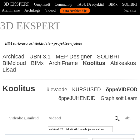
3D EKSPERT
Graphisoft
Community
TASUTA objektid
BIMx
SOLIBRI
ArchiFrame
ArchiLogs
Videod
osta Archicad ▶
logi sisse
3D E
KSPERT
BIM tarkvara
arhitektidele - projekteerijatele
Archicad
ÜBN 3.1
MEP Designer
SOLIBRI
BIMcloud
BIMx
ArchiFrame
Koolitus
Abikeskus
Lisad
Koolitus
ülevaade
KURSUSED
õppeVIDEOD
õppeJUHENDID
Graphisoft Learn
videokogumikud
videod
abi