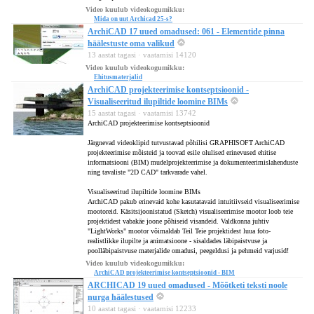
Video kuulub videokogumikku:
Mida on uut Archicad 25-s?
ArchiCAD 17 uued omadused: 061 - Elementide pinna
häälestuste oma valikud
13 aastat tagasi · vaatamisi 14120
Video kuulub videokogumikku:
Ehitusmaterjalid
ArchiCAD projekteerimise kontseptsioonid -
Visualiseeritud ilupiltide loomine BIMs
15 aastat tagasi · vaatamisi 13742
ArchiCAD projekteerimise kontseptsioonid
Järgnevad videoklipid tutvustavad põhilisi GRAPHISOFT ArchiCAD
projekteerimise mõisteid ja toovad esile olulised erinevused ehitise
informatsiooni (BIM) mudelprojekteerimise ja dokumenteerimislahenduste
ning tavaliste "2D CAD" tarkvarade vahel.
Visualiseeritud ilupiltide loomine BIMs
ArchiCAD pakub erinevaid kohe kasutatavaid intuitiivseid visualiseerimise
mootoreid. Käsitsijoonistatud (Sketch) visualiseerimise mootor loob teie
projektidest vabakäe joone põhiseid visandeid. Valdkonna juhtiv
"LightWorks" mootor võimaldab Teil Teie projektidest luua foto-
realistlikke ilupilte ja animatsioone - sisaldades läbipaistvuse ja
poolläbipaistvuse materjalide omadusi, peegeldusi ja pehmeid varjusid!
Video kuulub videokogumikku:
ArchiCAD projekteerimise kontseptsioonid - BIM
ARCHICAD 19 uued omadused - Mõõtketi teksti noole
nurga häälestused
10 aastat tagasi · vaatamisi 12233