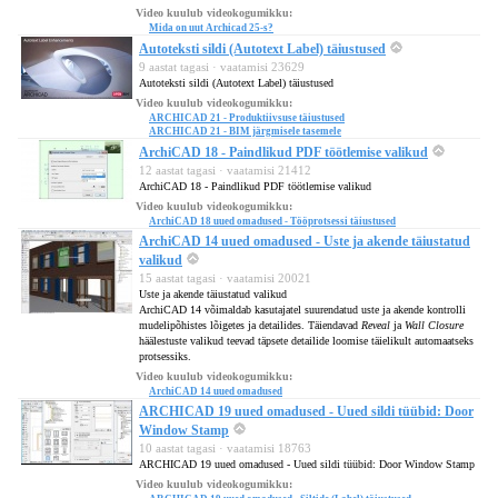
Video kuulub videokogumikku:
Mida on uut Archicad 25-s?
Autoteksti sildi (Autotext Label) täiustused
9 aastat tagasi · vaatamisi 23629
Autoteksti sildi (Autotext Label) täiustused
Video kuulub videokogumikku:
ARCHICAD 21 - Produktiivsuse täiustused
ARCHICAD 21 - BIM järgmisele tasemele
ArchiCAD 18 - Paindlikud PDF töötlemise valikud
12 aastat tagasi · vaatamisi 21412
ArchiCAD 18 - Paindlikud PDF töötlemise valikud
Video kuulub videokogumikku:
ArchiCAD 18 uued omadused - Tööprotsessi täiustused
ArchiCAD 14 uued omadused - Uste ja akende täiustatud
valikud
15 aastat tagasi · vaatamisi 20021
Uste ja akende täiustatud valikud
ArchiCAD 14 võimaldab kasutajatel suurendatud uste ja akende kontrolli
mudelipõhistes lõigetes ja detailides. Täiendavad
Reveal
ja
Wall Closure
häälestuste valikud teevad täpsete detailide loomise täielikult automaatseks
protsessiks.
Video kuulub videokogumikku:
ArchiCAD 14 uued omadused
ARCHICAD 19 uued omadused - Uued sildi tüübid: Door
Window Stamp
10 aastat tagasi · vaatamisi 18763
ARCHICAD 19 uued omadused - Uued sildi tüübid: Door Window Stamp
Video kuulub videokogumikku: