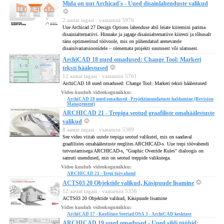
Mida on uut Archicad's - Uued disainlahenduste valikud
2 aastat tagasi · vaatamisi 5976
Uue Archicad 27 Design Options lahenduse abil leiate kiiremini parima
disainialternatiivi. Hinnake ja jagage disainialternatiive kiiresti ja tõhusalt
tänu optimeeritud töövoole, mis on pühendatud arenevatele
disainivariatsioonidele – olenemata projekti suurusest või ulatusest.
ArchiCAD 18 uued omadused: Change Tool: Markeri
teksti häälestused
12 aastat tagasi · vaatamisi 5761
ArchiCAD 18 uued omadused: Change Tool: Markeri teksti häälestused
Video kuulub videokogumikku:
ArchiCAD 18 uued omadused - Projektimuudatuste haldamine (Revision
Management)
ARCHICAD 21 - Trepiga seotud graafiliste omahäälestuste
valikud
8 aastat tagasi · vaatamisi 5389
See video viitab uutele trepiga seotud valikutel, mis on saadaval
graafilistes omahäälestuste reeglites ARCHICAD-s. Uue trepi töövahendi
tutvustamisega ARCHICAD-s, "Graphic Override Rules" dialoogis on
samuti uuendused, mis on seotud treppide valikutega.
Video kuulub videokogumikku:
ARCHICAD 21 - Trepi töövahend
ACTS03 20 Objektide valikud, Käsipuude lisamine
12 aastat tagasi · vaatamisi 5356
ACTS03 20 Objektide valikud, Käsipuude lisamine
Video kuulub videokogumikku:
ArchiCAD 17 - Koolituse Seeriad OSA 3 - ArchiCAD kesktase
ARCHICAD 19 uued omadused - Uued sildi tüübid: