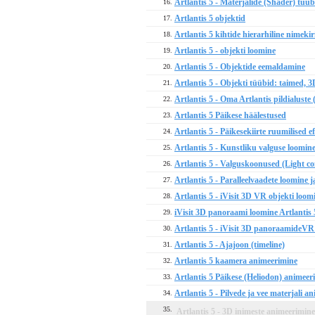
Artlantis 5 - Materjalide (Shader) tüübi
16.
Artlantis 5 objektid
17.
Artlantis 5 kihtide hierarhiline nimekir
18.
Artlantis 5 - objekti loomine
19.
Artlantis 5 - Objektide eemaldamine
20.
Artlantis 5 - Objekti tüübid: taimed, 3
21.
Artlantis 5 - Oma Artlantis pildialuste 
22.
Artlantis 5 Päikese häälestused
23.
Artlantis 5 - Päikesekiirte ruumilised 
24.
Artlantis 5 - Kunstliku valguse loomin
25.
Artlantis 5 - Valguskoonused (Light co
26.
Artlantis 5 - Paralleelvaadete loomine 
27.
Artlantis 5 - iVisit 3D VR objekti loom
28.
iVisit 3D panoraami loomine Artlantis 
29.
Artlantis 5 - iVisit 3D panoraamideVR
30.
Artlantis 5 - Ajajoon (timeline)
31.
Artlantis 5 kaamera animeerimine
32.
Artlantis 5 Päikese (Heliodon) animeer
33.
Artlantis 5 - Pilvede ja vee materjali a
34.
35.
Artlantis 5 - 3D inimeste animeerimin