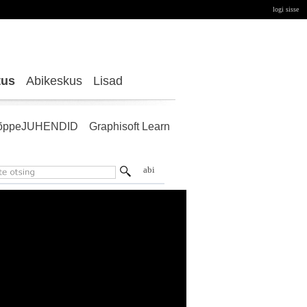
logi sisse
tus
Abikeskus
Lisad
õppeJUHENDID
Graphisoft Learn
abi