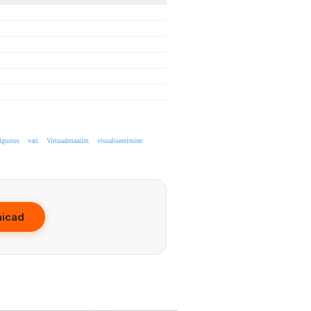
lgustus
vari
Virtuaalmaailm
visualiseerimine
hicad