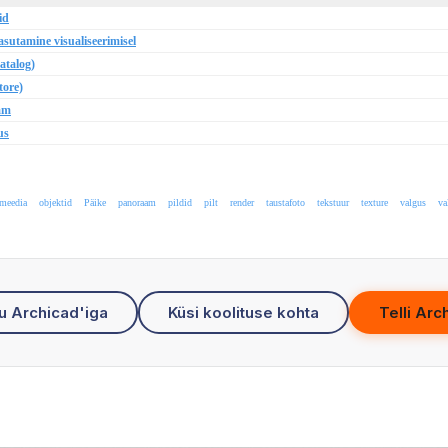
id
sutamine visualiseerimisel
atalog)
tore)
mm
us
meedia
objektid
Päike
panoraam
pildid
pilt
render
taustafoto
tekstuur
texture
valgus
va
u Archicad'iga
Küsi koolituse kohta
Telli Arc