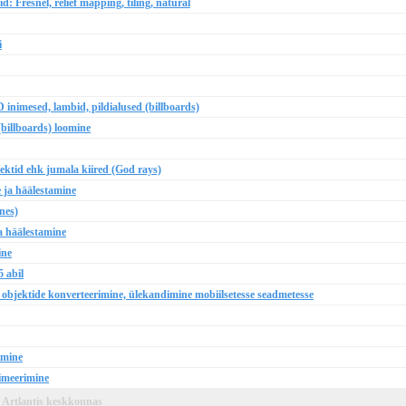
d: Fresnel, relief mapping, tiling, natural
i
D inimesed, lambid, pildialused (billboards)
(billboards) loomine
efektid ehk jumala kiired (God rays)
e ja häälestamine
nes)
ja häälestamine
ine
5 abil
 objektide konverteerimine, ülekandimine mobiilsetesse seadmetesse
imine
nimeerimine
e Artlantis keskkonnas