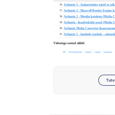
Artlantis 5 - Animeerimise nipid ja trik
36.
Artlantis 5 - Maxwell Render Engine ka
37.
Artlantis 5 - Meedia kataloog (Media C
38.
Artlantis - lisaobjektide pood (Media S
39.
Artlantis Media Converter lisaprogra
40.
Artlantis 5 - Implode explode - rakend
41.
Videotega seotud sildid:
3D
fotorealistlik
ilupilt
Lamp
materjal
Tutv