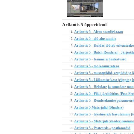
Artlantis 5 õppevideod
Artlantis 5 - Algne stardiekraan
1.
Artlantis 5 - töö alustamine
2.
Artlantis 5 - Kuidas töötab eelvaateak
3.
Artlantis 5 - Batch Renderer - Järjest
4.
Artlantis 5 - Kaamera häälestused
5.
Artlantis 5 - töö kaameratega
6.
Artlantis 5 - taustapildid, eespildid 
7.
Artlantis 5 - Lõikamise kast (clipping 
8.
Artlantis 5 - Heledate ja tumedate toon
9.
Artlantis 5 - Pildi järeltöötlus (Post Pro
10.
Artlantis 5 - Renderdamise parameetri
11.
Artlantis 5 Materjalid (Shaders)
12.
Artlantis 5 - tekstuuride kasutamine (t
13.
Artlantis 5 - Materjali (shader) loomin
14.
Artlantis 5 - Postcards - postkaardid
15.