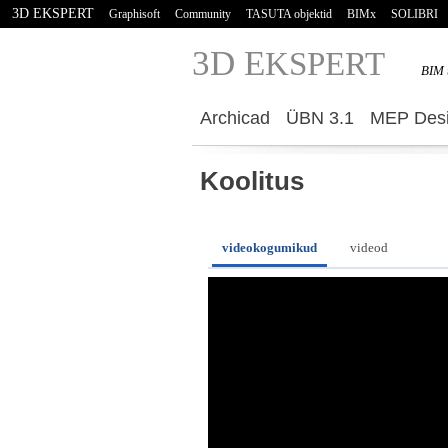
3D EKSPERT
Graphisoft
Community
TASUTA objektid
BIMx
SOLIBRI
3D E
KSPERT
BIM 
Archicad
ÜBN 3.1
MEP Desi
Koolitus
videokogumikud
videod