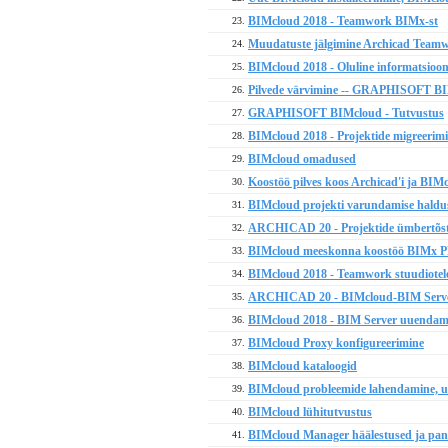
BIMcloud 2018 - Teamwork BIMx-st
23.
Muudatuste jälgimine Archicad Teamw
24.
BIMcloud 2018 - Oluline informatsioon
25.
Pilvede värvimine -- GRAPHISOFT B
26.
GRAPHISOFT BIMcloud - Tutvustus
27.
BIMcloud 2018 - Projektide migreerimin
28.
BIMcloud omadused
29.
Koostöö pilves koos Archicad'i ja BIM
30.
BIMcloud projekti varundamise haldu
31.
ARCHICAD 20 - Projektide ümbertõstm
32.
BIMcloud meeskonna koostöö BIMx 
33.
BIMcloud 2018 - Teamwork stuudiotel
34.
ARCHICAD 20 - BIMcloud-BIM Server
35.
BIMcloud 2018 - BIM Server uuendam
36.
BIMcloud Proxy konfigureerimine
37.
BIMcloud kataloogid
38.
BIMcloud probleemide lahendamine, u
39.
BIMcloud lühitutvustus
40.
BIMcloud Manager häälestused ja pan
41.