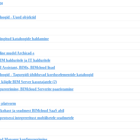
ga
oogid - Uued objektid
ngitud kataloogide haldamine
line mudel Archicad-s
M halduritele ja IT halduritele
AI Assistant, BIMx, BIMcloud lisad
oogid - Tagurpidi ühilduvad korduselementide kataloogid
kõigile BIM Server kasutajatele (2)
igureerimine, BIMcloud Serverite paaristamine
e platvorm
s kohast ja seadmest BIMcloud SaaS abil
sessi integreeritust mobiilsetele seadmetele
oud Manager konfigureerimine