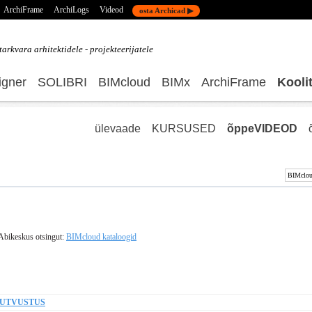
ArchiFrame
ArchiLogs
Videod
osta Archicad ▶
tarkvara
arhitektidele - projekteerijatele
gner
SOLIBRI
BIMcloud
BIMx
ArchiFrame
Kooli
ülevaade
KURSUSED
õppeVIDEOD
 Abikeskus otsingut:
BIMcloud kataloogid
TUTVUSTUS