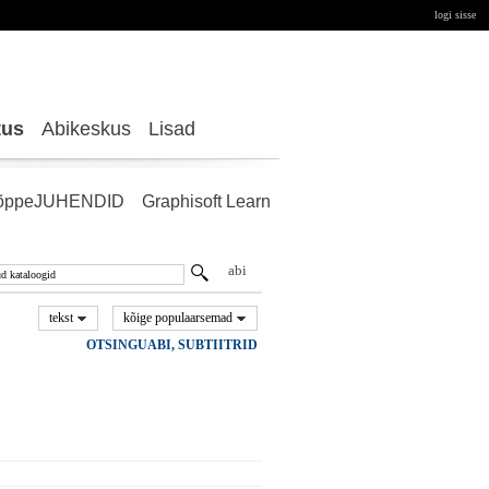
logi sisse
tus
Abikeskus
Lisad
õppeJUHENDID
Graphisoft Learn
abi
tekst
kõige populaarsemad
OTSINGUABI, SUBTIITRID