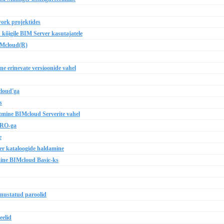
ork projektides
 kõigile BIM Server kasutajatele
IMcloud(R)
e erinevate versioonide vahel
cloud'ga
s
ine BIMcloud Serverite vahel
PRO-ga
e
 kataloogide haldamine
ine BIMcloud Basic-ks
nustatud paroolid
eelid