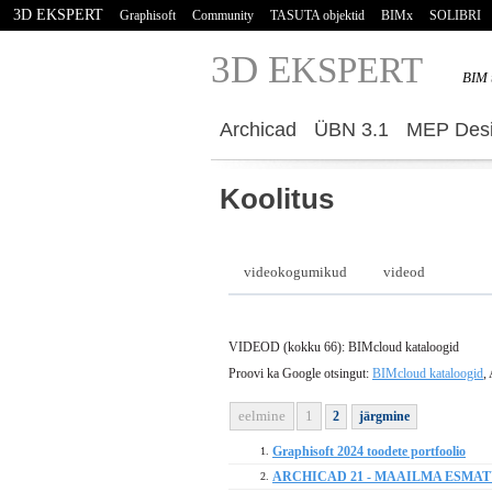
3D EKSPERT
Graphisoft
Community
TASUTA objektid
BIMx
SOLIBRI
3D E
KSPERT
BIM 
Archicad
ÜBN 3.1
MEP Desi
Koolitus
videokogumikud
videod
VIDEOD (kokku 66): BIMcloud kataloogid
Proovi ka Google otsingut:
BIMcloud kataloogid
,
eelmine
1
2
järgmine
Graphisoft 2024 toodete portfoolio
1.
ARCHICAD 21 - MAAILMA ESMA
2.