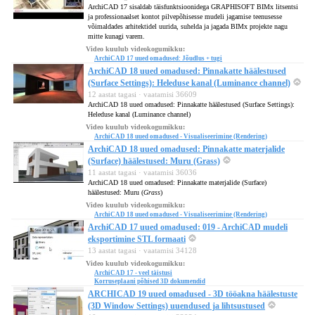
ArchiCAD 17 sisaldab täisfunktsioonidega GRAPHISOFT BIMx litsentsi
ja professionaalset kontot pilvepõhisesse mudeli jagamise teenusesse
võimaldades arhitektidel uurida, suhelda ja jagada BIMx projekte nagu
mitte kunagi varem.
Video kuulub videokogumikku:
ArchiCAD 17 uued omadused: Jõudlus + tugi
ArchiCAD 18 uued omadused: Pinnakatte häälestused
(Surface Settings): Heleduse kanal (Luminance channel)
12 aastat tagasi · vaatamisi 36609
ArchiCAD 18 uued omadused: Pinnakatte häälestused (Surface Settings):
Heleduse kanal (Luminance channel)
Video kuulub videokogumikku:
ArchiCAD 18 uued omadused - Visualiseerimine (Rendering)
ArchiCAD 18 uued omadused: Pinnakatte materjalide
(Surface) häälestused: Muru (Grass)
11 aastat tagasi · vaatamisi 36036
ArchiCAD 18 uued omadused: Pinnakatte materjalide (Surface)
häälestused: Muru (
Grass
)
Video kuulub videokogumikku:
ArchiCAD 18 uued omadused - Visualiseerimine (Rendering)
ArchiCAD 17 uued omadused: 019 - ArchiCAD mudeli
eksportimine STL formaati
13 aastat tagasi · vaatamisi 34128
Video kuulub videokogumikku:
ArchiCAD 17 - veel täistusi
Korruseplaani põhised 3D dokumendid
ARCHICAD 19 uued omadused - 3D tööakna häälestuste
(3D Window Settings) uuendused ja lihtsustused