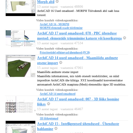
Morph abil
13 aastat tagasi · vaatamisi 48806
ArchiCAD 16 Uued omadused - MORPH Töövahendi abil saab luua
torusid.
Video kuulub videokogumikku:
ArchiCAD 16 - MORPH
MORPH elemendi osade töötlemine
ArchiCAD 17 uued omadused: 078 - PBC ühenduse
meetod: elementide trimmimine katuste või koorikutega
13 aastat tagasi · vaatamisi 47534
Video kuulub videokogumikku:
Prioriteetidel põhinevad ühendused (PCB)
ArchiCAD 14 uued omadused - Maamõõdu andmete
otsene import
15 aastat tagasi · vaatamisi 47061
Maamõõdu andmete otsene import
Maamõõdu informatsioon, mis tuleb otseselt teodoliitidest, on nüüd
imporditav ArchiCADi ühe klikiga. XYZ koordinaadid konverteeritakse
automaatselt ArchiCADi maapinna (Mesh) elemendiks täpse 3D mudelina.
Video kuulub videokogumikku:
ArchiCAD 14 uued omadused
ArchiCAD 17 uued omadused: 007 - 3D lõike loomine
lõikes
13 aastat tagasi · vaatamisi 46467
Video kuulub videokogumikku:
3D lõikepinnad
ArchiCAD 15 - Intelligentsed ühendused - Ühenduste
haldamine