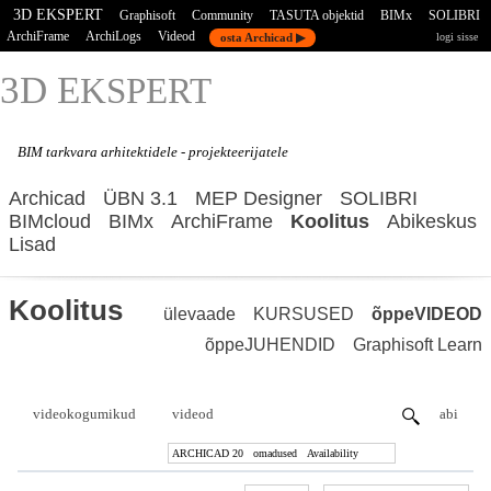
3D EKSPERT
Graphisoft
Community
TASUTA objektid
BIMx
SOLIBRI
ArchiFrame
ArchiLogs
Videod
osta Archicad ▶
logi sisse
3D E
KSPERT
BIM tarkvara
arhitektidele - projekteerijatele
Archicad
ÜBN 3.1
MEP Designer
SOLIBRI
BIMcloud
BIMx
ArchiFrame
Koolitus
Abikeskus
Lisad
Koolitus
ülevaade
KURSUSED
õppeVIDEOD
õppeJUHENDID
Graphisoft Learn
videokogumikud
videod
abi