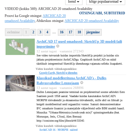
loend
kõige populaarsemad
VIDEOD (kokku 569): ARCHICAD 20 omadused Availability
OTSINGUABI, SUBTIITRID
Proovi ka Google otsingut:
ARCHICAD 20
omadused Availability
, Abikeskus otsingut:
ARCHICAD 20 omadused Availability
...
eelmine
1
2
3
4
16
17
18
järgmine
ArchiCAD 17 uued omadused: SketchUp 3D mudeli faili
importimine
12 aastat tagasi · vaatamisi 272343
See video tutvustab kuidas importida SketchUp projekti ja kuidas siis
jätkata projekteerimist ArchiCADga. Graphisoft ArchiCAD on nüüd
täielikult integreeritud SketchUp ühendusega vajamata selleks lisapaketti.
Video kuulub videokogumikku:
Google Earth, SketchUp ühendus
Klassikud modelleerituna ArchiCAD's - Dulles
Rahvusvaheline Lennujaam
13 aastat tagasi · vaatamisi 268896
Dulles Lennujaam peamine terminal on projekteeritud soome arhitekti Eero
Saarinen poolt 1958 aastal. Vaadake kuidas kasutatakse ArchiCAD'i
MORPH töövahendit ja ekraanseina töövahendit, mille abil on lihtsalt ja
kergelt modelleeritud neid orgaanilisi vorme. Samuti demonstreeritakse
IFC omaduste lisamist ja materjalide väljavõtteid selle BIM mudeli baasil.
Muusika: "Urbana-Metronica (wooh-yeah mix)" spinningmerkaba (feat.
Morusque, Jeris, CSoul, Alex Beroza)
http://ccmixter.org/files/jlbrock44/33345
Video kuulub videokogumikku:
ArchiCAD 16 - MORPH - näited