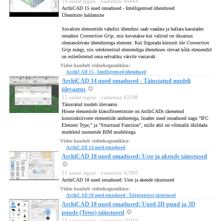
14 aastat tagasi · vaatamisi 44444
ArchiCAD 15 uued omadused - Intelligentsed ühendused
Ühenduste haldamine
Suvaliste elementide vahelisi ühendusi saab vaadata ja hallata kasutades
omadust
Connection Grip
, mis kuvatakse kui valitud on üksainus
olemasolevate ühendustega element. Kui lligutada kürsorit üle
Connection
Grip
märgi, siis selekteeritud elemendiga ühenduses olevad kõik elemendid
on esiletõstetud oma eelvaliku värvile vastavalt.
Video kuulub videokogumikku:
ArchiCAD 15 - Intelligentsed ühendused
ArchiCAD 14 uued omadused - Täiustatud mudeli
ülevaatus
15 aastat tagasi · vaatamisi 43188
Täiustatud mudeli ülevaatus
Hoone elementide klassifitseerimine on ArchiCADs täienenud
konstruktiivsete elementide andmetega, lisades uued omadused nagu "IFC
Element Type," ja "Structural Function", mille abil on võimalik ühildada
mudeleid inseneride BIM mudelitega.
Video kuulub videokogumikku:
ArchiCAD 14 uued omadused
ArchiCAD 18 uued omadused: Uste ja akende täiustused
11 aastat tagasi · vaatamisi 42969
ArchiCAD 18 uued omadused: Uste ja akende täiustused
Video kuulub videokogumikku:
ArchiCAD 18 uued omadused - Tööprotsessi täiustused
ArchiCAD 18 uued omadused: Uued 2D puud ja 3D
puude (Trees) täiustused
11 aastat tagasi · vaatamisi 41016