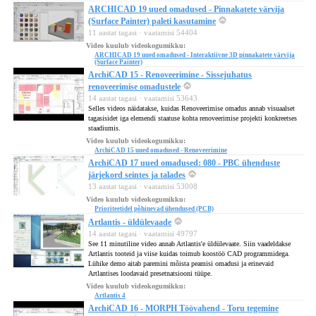
ARCHICAD 19 uued omadused - Pinnakatete värvija
(Surface Painter) paleti kasutamine
11 aastat tagasi · vaatamisi 54404
Video kuulub videokogumikku:
ARCHICAD 19 uued omadused - Interaktiivne 3D pinnakatete värvija
(Surface Painter)
ArchiCAD 15 - Renoveerimine - Sissejuhatus
renoveerimise omadustele
14 aastat tagasi · vaatamisi 53643
Selles videos näidatakse, kuidas Renoveerimise omadus annab visuaalset
tagasisidet iga elemendi staatuse kohta renoveerimise projekti konkreetses
staadiumis.
Video kuulub videokogumikku:
ArchiCAD 15 uued omadused - Renoveerimine
ArchiCAD 17 uued omadused: 080 - PBC ühenduste
järjekord seintes ja talades
13 aastat tagasi · vaatamisi 53008
Video kuulub videokogumikku:
Prioriteetidel põhinevad ühendused (PCB)
Artlantis - üldülevaade
14 aastat tagasi · vaatamisi 49797
See 11 minutiline video annab Artlantis'e üldülevaate. Siin vaadeldakse
Artlantis tooteid ja viise kuidas toimub koostöö CAD programmidega.
Lühike demo aitab paremini mõista peamisi omadusi ja erinevaid
Artlantises loodavaid presetnatsiooni tüüpe.
Video kuulub videokogumikku:
Artlantis 4
ArchiCAD 16 - MORPH Töövahend - Toru tegemine