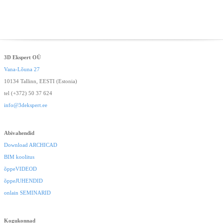
3D Ekspert OÜ
Vana-Lõuna 27
10134 Tallinn, EESTI (Estonia)
tel (+372) 50 37 624
info@3dekspert.ee
Abivahendid
Download ARCHICAD
BIM koolitus
õppeVIDEOD
õppeJUHENDID
onlain SEMINARID
Kogukonnad