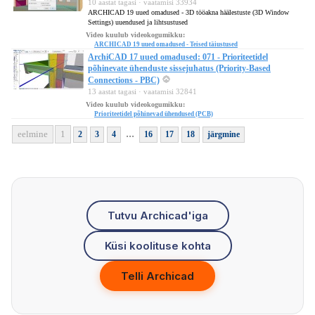
10 aastat tagasi · vaatamisi 33934
ARCHICAD 19 uued omadused - 3D tööakna häälestuste (3D Window
Settings) uuendused ja lihtsustused
Video kuulub videokogumikku:
ARCHICAD 19 uued omadused - Teised täiustused
ArchiCAD 17 uued omadused: 071 - Prioriteetidel
põhinevate ühenduste sissejuhatus (Priority-Based
Connections - PBC)
13 aastat tagasi · vaatamisi 32841
Video kuulub videokogumikku:
Prioriteetidel põhinevad ühendused (PCB)
...
eelmine
1
2
3
4
16
17
18
järgmine
Tutvu Archicad'iga
Küsi koolituse kohta
Telli Archicad