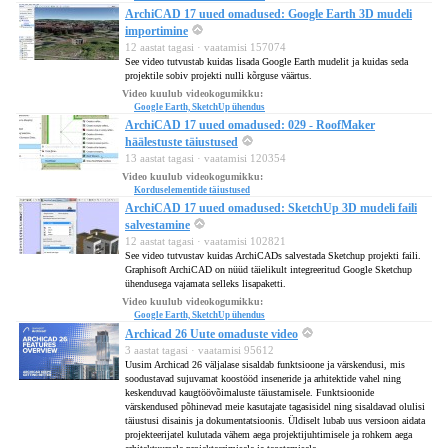
ArchiCAD 17 uued omadused: Google Earth 3D mudeli
importimine
12 aastat tagasi · vaatamisi 157074
See video tutvustab kuidas lisada Google Earth mudelit ja kuidas seda
projektile sobiv projekti nulli kõrguse väärtus.
Video kuulub videokogumikku:
Google Earth, SketchUp ühendus
ArchiCAD 17 uued omadused: 029 - RoofMaker
häälestuste täiustused
13 aastat tagasi · vaatamisi 120354
Video kuulub videokogumikku:
Korduselementide täiustused
ArchiCAD 17 uued omadused: SketchUp 3D mudeli faili
salvestamine
12 aastat tagasi · vaatamisi 102821
See video tutvustav kuidas ArchiCADs salvestada Sketchup projekti faili.
Graphisoft ArchiCAD on nüüd täielikult integreeritud Google Sketchup
ühendusega vajamata selleks lisapaketti.
Video kuulub videokogumikku:
Google Earth, SketchUp ühendus
Archicad 26 Uute omaduste video
3 aastat tagasi · vaatamisi 95612
Uusim Archicad 26 väljalase sisaldab funktsioone ja värskendusi, mis
soodustavad sujuvamat koostööd inseneride ja arhitektide vahel ning
keskenduvad kaugtöövõimaluste täiustamisele. Funktsioonide
värskendused põhinevad meie kasutajate tagasisidel ning sisaldavad olulisi
täiustusi disainis ja dokumentatsioonis. Üldiselt lubab uus versioon aidata
projekteerijatel kulutada vähem aega projektijuhtimisele ja rohkem aega