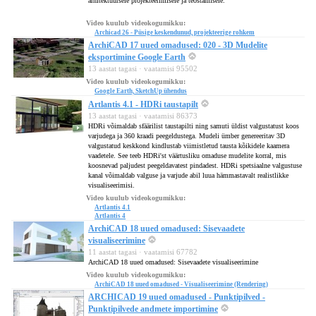
arhitektuursele projekteerimisele ja teostamisele.
Video kuulub videokogumikku:
Archicad 26 - Püsige keskendunud, projekteerige rohkem
ArchiCAD 17 uued omadused: 020 - 3D Mudelite
eksportimine Google Earth
13 aastat tagasi · vaatamisi 95502
Video kuulub videokogumikku:
Google Earth, SketchUp ühendus
Artlantis 4.1 - HDRi taustapilt
13 aastat tagasi · vaatamisi 86373
HDRi võimaldab sfäärilist taustapilti ning samuti üldist valgustatust koos
varjudega ja 360 kraadi peegeldustega. Mudeli ümber genereeritav 3D
valgustatud keskkond kindlustab viimistletud tausta kõikidele kaamera
vaadetele. See teeb HDRi'st väärtusliku omaduse mudelite korral, mis
koosnevad paljudest peegeldavatest pindadest. HDRi spetsiaalne valgustuse
kanal võimaldab valguse ja varjude abil luua hämmastavalt realistlikke
visualiseerimisi.
Video kuulub videokogumikku:
Artlantis 4.1
Artlantis 4
ArchiCAD 18 uued omadused: Sisevaadete
visualiseerimine
11 aastat tagasi · vaatamisi 67782
ArchiCAD 18 uued omadused: Sisevaadete visualiseerimine
Video kuulub videokogumikku:
ArchiCAD 18 uued omadused - Visualiseerimine (Rendering)
ARCHICAD 19 uued omadused - Punktipilved -
Punktipilvede andmete importimine