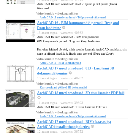
ArchiCAD 18 uued omadused: Uued 2D puud ja 3D puude (Trees)
täiustused
Video kuulub videokogumikku:
ArchiCAD 18 uued omadused - Tööprotsessi täiustused
ArchiCAD 16 - BIM komponendid portaal: Drag and
Drop laadimine
13 aastat tagasi · vaatamisi 40662
ArchiCAD 16 uued omadused - BIM komponendid
BIM Components
portaal:
Drag and Drop
laadimine
Kui olete leidnud objekti, mida soovite kasutada ArchiCADi projektis, siis
saate ta kiiresti laaadida ja lisada oma projekti (
Drag and Drop
).
Video kuulub videokogumikku:
ArchiCAD 16 - BIM komponendid
ArchiCAD 17 uued omadused: 013 - Laeplaani 3D
dokumendi loomine
13 aastat tagasi · vaatamisi 40202
Video kuulub videokogumikku:
Korruseplaani põhised 3D dokumendid
ArchiCAD 18 uued omadused: 3D sisu lisamine PDF faili
11 aastat tagasi · vaatamisi 39393
ArchiCAD 18 uued omadused: 3D sisu lisamine PDF faili
Video kuulub videokogumikku:
ArchiCAD 18 uued omadused - Tööprotsessi täiustused
ArchiCAD 17 uued omadused: BIMx kaasas iga
ArchiCADi installatsioonipaketiga
12 aastat tagasi · vaatamisi 36752