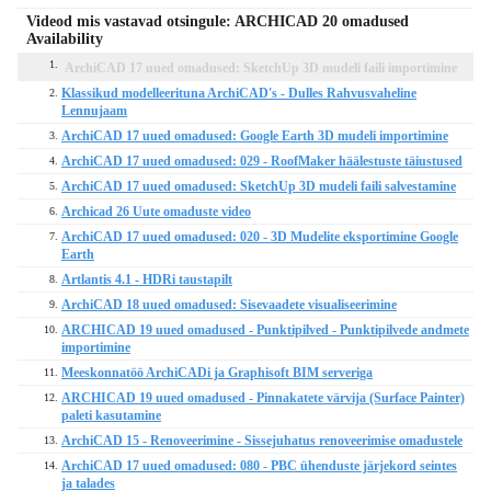
Videod mis vastavad otsingule: ARCHICAD 20 omadused
Availability
1.
ArchiCAD 17 uued omadused: SketchUp 3D mudeli faili importimine
Klassikud modelleerituna ArchiCAD's - Dulles Rahvusvaheline
2.
Lennujaam
ArchiCAD 17 uued omadused: Google Earth 3D mudeli importimine
3.
ArchiCAD 17 uued omadused: 029 - RoofMaker häälestuste täiustused
4.
ArchiCAD 17 uued omadused: SketchUp 3D mudeli faili salvestamine
5.
Archicad 26 Uute omaduste video
6.
ArchiCAD 17 uued omadused: 020 - 3D Mudelite eksportimine Google
7.
Earth
Artlantis 4.1 - HDRi taustapilt
8.
ArchiCAD 18 uued omadused: Sisevaadete visualiseerimine
9.
ARCHICAD 19 uued omadused - Punktipilved - Punktipilvede andmete
10.
importimine
Meeskonnatöö ArchiCADi ja Graphisoft BIM serveriga
11.
ARCHICAD 19 uued omadused - Pinnakatete värvija (Surface Painter)
12.
paleti kasutamine
ArchiCAD 15 - Renoveerimine - Sissejuhatus renoveerimise omadustele
13.
ArchiCAD 17 uued omadused: 080 - PBC ühenduste järjekord seintes
14.
ja talades