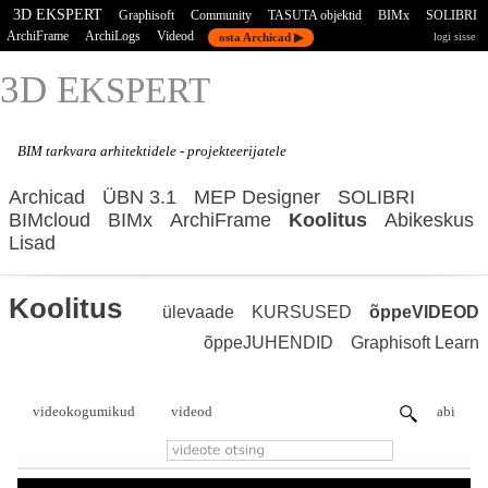
3D EKSPERT
Graphisoft
Community
TASUTA objektid
BIMx
SOLIBRI
ArchiFrame
ArchiLogs
Videod
osta Archicad ▶
logi sisse
3D E
KSPERT
BIM tarkvara
arhitektidele - projekteerijatele
Archicad
ÜBN 3.1
MEP Designer
SOLIBRI
BIMcloud
BIMx
ArchiFrame
Koolitus
Abikeskus
Lisad
Koolitus
ülevaade
KURSUSED
õppeVIDEOD
õppeJUHENDID
Graphisoft Learn
videokogumikud
videod
abi