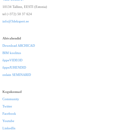
10134 Tallinn, EESTI (Estonia)
tel (+372) 50 37 624
info@3dekspert.ee
Abivahendid
Download ARCHICAD
BIM koolitus
õppeVIDEOD
õppeJUHENDID
onlain SEMINARID
Kogukonnad
Community
Twitter
Facebook
Youtube
LinkedIn