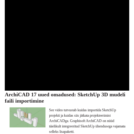
ArchiCAD 17 uued omadused: SketchUp 3D mudeli
faili importimine
See video tutvustab kuidas importida SketchUp
projekti ja kuidas siis jätkata projekteerimist
ArchiCADga. Graphisoft ArchiCAD on nüüd
täielikult integreeritud SketchUp ühendusega vajamata
selleks lisapaketti.