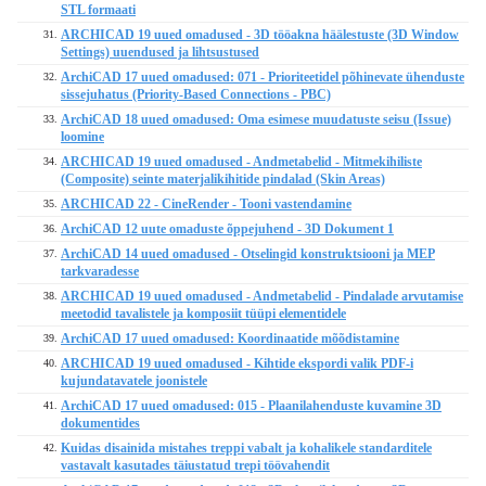
STL formaati
ARCHICAD 19 uued omadused - 3D tööakna häälestuste (3D Window
31.
Settings) uuendused ja lihtsustused
ArchiCAD 17 uued omadused: 071 - Prioriteetidel põhinevate ühenduste
32.
sissejuhatus (Priority-Based Connections - PBC)
ArchiCAD 18 uued omadused: Oma esimese muudatuste seisu (Issue)
33.
loomine
ARCHICAD 19 uued omadused - Andmetabelid - Mitmekihiliste
34.
(Composite) seinte materjalikihitide pindalad (Skin Areas)
ARCHICAD 22 - CineRender - Tooni vastendamine
35.
ArchiCAD 12 uute omaduste õppejuhend - 3D Dokument 1
36.
ArchiCAD 14 uued omadused - Otselingid konstruktsiooni ja MEP
37.
tarkvaradesse
ARCHICAD 19 uued omadused - Andmetabelid - Pindalade arvutamise
38.
meetodid tavalistele ja komposiit tüüpi elementidele
ArchiCAD 17 uued omadused: Koordinaatide mõõdistamine
39.
ARCHICAD 19 uued omadused - Kihtide ekspordi valik PDF-i
40.
kujundatavatele joonistele
ArchiCAD 17 uued omadused: 015 - Plaanilahenduste kuvamine 3D
41.
dokumentides
Kuidas disainida mistahes treppi vabalt ja kohalikele standarditele
42.
vastavalt kasutades täiustatud trepi töövahendit