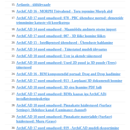
Artlantis - üldülevaade
15.
ArchiCAD 16 - MORPH Töövahend - Toru tegemine Morph abil
16.
ArchiCAD 17 uued omadused: 078 - PBC ühenduse meetod: elementide
17.
trimmimine katuste või koorikutega
ArchiCAD 14 uued omadused - Maamõõdu andmete otsene import
18.
ArchiCAD 17 uued omadused: 007 - 3D lõike loomine lõikes
19.
ArchiCAD 15 - Intelligentsed ühendused - Ühenduste haldamine
20.
ArchiCAD 14 uued omadused - Täiustatud mudeli ülevaatus
21.
ArchiCAD 18 uued omadused: Uste ja akende täiustused
22.
ArchiCAD 18 uued omadused: Uued 2D puud ja 3D puude (Trees)
23.
täiustused
ArchiCAD 16 - BIM komponendid portaal: Drag and Drop laadimine
24.
ArchiCAD 17 uued omadused: 013 - Laeplaani 3D dokumendi loomine
25.
ArchiCAD 18 uued omadused: 3D sisu lisamine PDF faili
26.
ArchiCAD 17 uued omadused: BIMx kaasas iga ArchiCADi
27.
installatsioonipaketiga
ArchiCAD 18 uued omadused: Pinnakatte häälestused (Surface
28.
Settings): Heleduse kanal (Luminance channel)
ArchiCAD 18 uued omadused: Pinnakatte materjalide (Surface)
29.
häälestused: Muru (Grass)
ArchiCAD 17 uued omadused: 019 - ArchiCAD mudeli eksportimine
30.