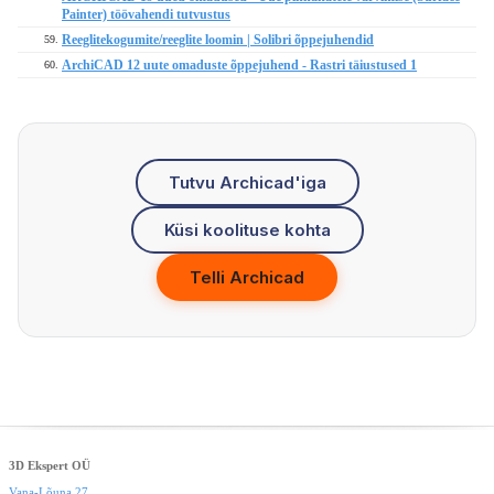
Painter) töövahendi tutvustus
Reeglitekogumite/reeglite loomin | Solibri õppejuhendid
59.
ArchiCAD 12 uute omaduste õppejuhend - Rastri täiustused 1
60.
Tutvu Archicad'iga
Küsi koolituse kohta
Telli Archicad
3D Ekspert OÜ
Vana-Lõuna 27