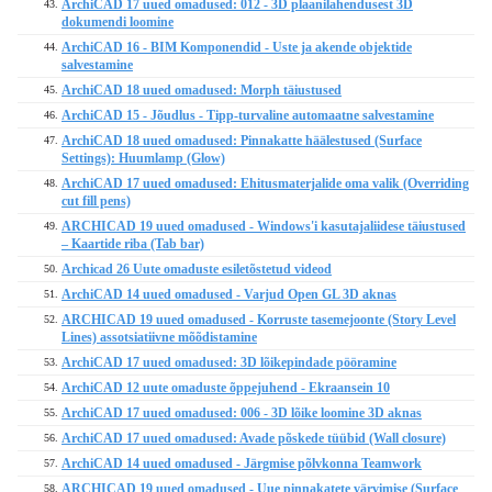
ArchiCAD 17 uued omadused: 012 - 3D plaanilahendusest 3D
43.
dokumendi loomine
ArchiCAD 16 - BIM Komponendid - Uste ja akende objektide
44.
salvestamine
ArchiCAD 18 uued omadused: Morph täiustused
45.
ArchiCAD 15 - Jõudlus - Tipp-turvaline automaatne salvestamine
46.
ArchiCAD 18 uued omadused: Pinnakatte häälestused (Surface
47.
Settings): Huumlamp (Glow)
ArchiCAD 17 uued omadused: Ehitusmaterjalide oma valik (Overriding
48.
cut fill pens)
ARCHICAD 19 uued omadused - Windows'i kasutajaliidese täiustused
49.
– Kaartide riba (Tab bar)
Archicad 26 Uute omaduste esiletõstetud videod
50.
ArchiCAD 14 uued omadused - Varjud Open GL 3D aknas
51.
ARCHICAD 19 uued omadused - Korruste tasemejoonte (Story Level
52.
Lines) assotsiatiivne mõõdistamine
ArchiCAD 17 uued omadused: 3D lõikepindade pööramine
53.
ArchiCAD 12 uute omaduste õppejuhend - Ekraansein 10
54.
ArchiCAD 17 uued omadused: 006 - 3D lõike loomine 3D aknas
55.
ArchiCAD 17 uued omadused: Avade põskede tüübid (Wall closure)
56.
ArchiCAD 14 uued omadused - Järgmise põlvkonna Teamwork
57.
ARCHICAD 19 uued omadused - Uue pinnakatete värvimise (Surface
58.