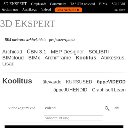
3D EKSPERT
Graphisoft
Community
TASUTA objektid
BIMx
SOLIBRI
ArchiFrame
ArchiLogs
Videod
osta Archicad ▶
logi sisse
3D E
KSPERT
BIM tarkvara
arhitektidele - projekteerijatele
Archicad
ÜBN 3.1
MEP Designer
SOLIBRI
BIMcloud
BIMx
ArchiFrame
Koolitus
Abikeskus
Lisad
Koolitus
ülevaade
KURSUSED
õppeVIDEOD
õppeJUHENDID
Graphisoft Learn
videokogumikud
videod
abi