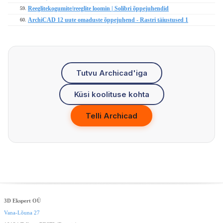
Reeglitekogumite/reeglite loomin | Solibri õppejuhendid
59.
ArchiCAD 12 uute omaduste õppejuhend - Rastri täiustused 1
60.
Tutvu Archicad'iga
Küsi koolituse kohta
Telli Archicad
3D Ekspert OÜ
Vana-Lõuna 27