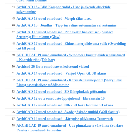
dokumendi loomine
ArchiCAD 16 - BIM Komponendid - Uste ja akende objektide
44.
salvestamine
ArchiCAD 18 uued omadused: Morph täiustused
45.
ArchiCAD 15 - Jõudlus - Tipp-turvaline automaatne salvestamine
46.
ArchiCAD 18 uued omadused: Pinnakatte häälestused (Surface
47.
Settings): Huumlamp (Glow)
ArchiCAD 17 uued omadused: Ehitusmaterjalide oma valik (Overriding
48.
cut fill pens)
ARCHICAD 19 uued omadused - Windows'i kasutajaliidese täiustused
49.
– Kaartide riba (Tab bar)
Archicad 26 Uute omaduste esiletõstetud videod
50.
ArchiCAD 14 uued omadused - Varjud Open GL 3D aknas
51.
ARCHICAD 19 uued omadused - Korruste tasemejoonte (Story Level
52.
Lines) assotsiatiivne mõõdistamine
ArchiCAD 17 uued omadused: 3D lõikepindade pööramine
53.
ArchiCAD 12 uute omaduste õppejuhend - Ekraansein 10
54.
ArchiCAD 17 uued omadused: 006 - 3D lõike loomine 3D aknas
55.
ArchiCAD 17 uued omadused: Avade põskede tüübid (Wall closure)
56.
ArchiCAD 14 uued omadused - Järgmise põlvkonna Teamwork
57.
ARCHICAD 19 uued omadused - Uue pinnakatete värvimise (Surface
58.
Painter) töövahendi tutvustus