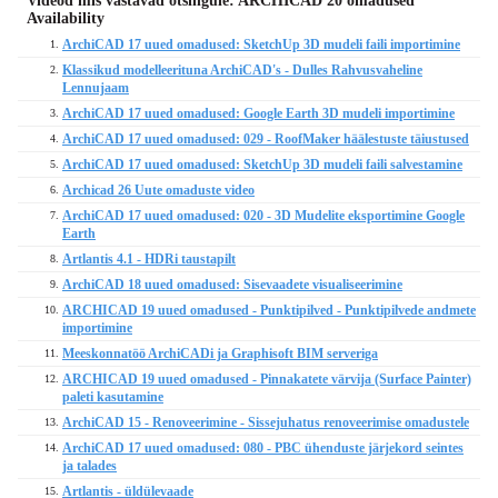
Videod mis vastavad otsingule: ARCHICAD 20 omadused
Availability
ArchiCAD 17 uued omadused: SketchUp 3D mudeli faili importimine
1.
Klassikud modelleerituna ArchiCAD's - Dulles Rahvusvaheline
2.
Lennujaam
ArchiCAD 17 uued omadused: Google Earth 3D mudeli importimine
3.
ArchiCAD 17 uued omadused: 029 - RoofMaker häälestuste täiustused
4.
ArchiCAD 17 uued omadused: SketchUp 3D mudeli faili salvestamine
5.
Archicad 26 Uute omaduste video
6.
ArchiCAD 17 uued omadused: 020 - 3D Mudelite eksportimine Google
7.
Earth
Artlantis 4.1 - HDRi taustapilt
8.
ArchiCAD 18 uued omadused: Sisevaadete visualiseerimine
9.
ARCHICAD 19 uued omadused - Punktipilved - Punktipilvede andmete
10.
importimine
Meeskonnatöö ArchiCADi ja Graphisoft BIM serveriga
11.
ARCHICAD 19 uued omadused - Pinnakatete värvija (Surface Painter)
12.
paleti kasutamine
ArchiCAD 15 - Renoveerimine - Sissejuhatus renoveerimise omadustele
13.
ArchiCAD 17 uued omadused: 080 - PBC ühenduste järjekord seintes
14.
ja talades
Artlantis - üldülevaade
15.