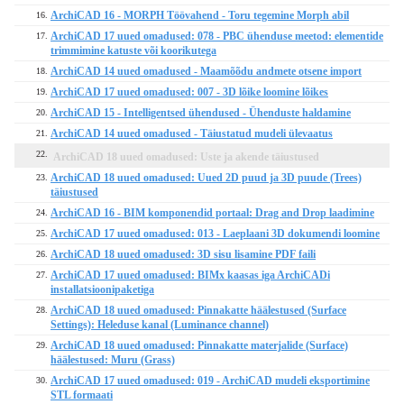
ArchiCAD 16 - MORPH Töövahend - Toru tegemine Morph abil
16.
ArchiCAD 17 uued omadused: 078 - PBC ühenduse meetod: elementide
17.
trimmimine katuste või koorikutega
ArchiCAD 14 uued omadused - Maamõõdu andmete otsene import
18.
ArchiCAD 17 uued omadused: 007 - 3D lõike loomine lõikes
19.
ArchiCAD 15 - Intelligentsed ühendused - Ühenduste haldamine
20.
ArchiCAD 14 uued omadused - Täiustatud mudeli ülevaatus
21.
22.
ArchiCAD 18 uued omadused: Uste ja akende täiustused
ArchiCAD 18 uued omadused: Uued 2D puud ja 3D puude (Trees)
23.
täiustused
ArchiCAD 16 - BIM komponendid portaal: Drag and Drop laadimine
24.
ArchiCAD 17 uued omadused: 013 - Laeplaani 3D dokumendi loomine
25.
ArchiCAD 18 uued omadused: 3D sisu lisamine PDF faili
26.
ArchiCAD 17 uued omadused: BIMx kaasas iga ArchiCADi
27.
installatsioonipaketiga
ArchiCAD 18 uued omadused: Pinnakatte häälestused (Surface
28.
Settings): Heleduse kanal (Luminance channel)
ArchiCAD 18 uued omadused: Pinnakatte materjalide (Surface)
29.
häälestused: Muru (Grass)
ArchiCAD 17 uued omadused: 019 - ArchiCAD mudeli eksportimine
30.
STL formaati