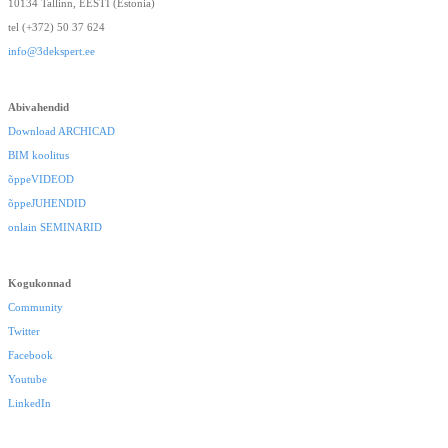
10134 Tallinn, EESTI (Estonia)
tel (+372) 50 37 624
info@3dekspert.ee
Abivahendid
Download ARCHICAD
BIM koolitus
õppeVIDEOD
õppeJUHENDID
onlain SEMINARID
Kogukonnad
Community
Twitter
Facebook
Youtube
LinkedIn