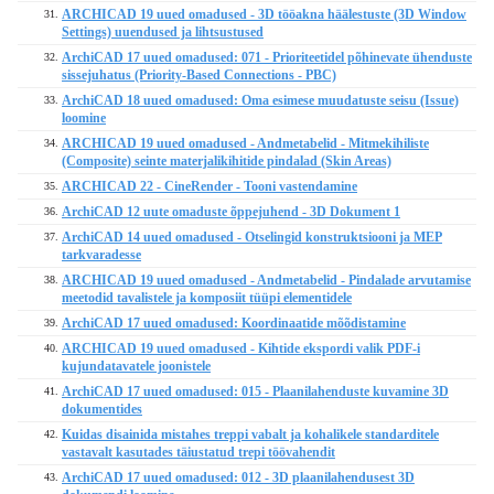
ARCHICAD 19 uued omadused - 3D tööakna häälestuste (3D Window
31.
Settings) uuendused ja lihtsustused
ArchiCAD 17 uued omadused: 071 - Prioriteetidel põhinevate ühenduste
32.
sissejuhatus (Priority-Based Connections - PBC)
ArchiCAD 18 uued omadused: Oma esimese muudatuste seisu (Issue)
33.
loomine
ARCHICAD 19 uued omadused - Andmetabelid - Mitmekihiliste
34.
(Composite) seinte materjalikihitide pindalad (Skin Areas)
ARCHICAD 22 - CineRender - Tooni vastendamine
35.
ArchiCAD 12 uute omaduste õppejuhend - 3D Dokument 1
36.
ArchiCAD 14 uued omadused - Otselingid konstruktsiooni ja MEP
37.
tarkvaradesse
ARCHICAD 19 uued omadused - Andmetabelid - Pindalade arvutamise
38.
meetodid tavalistele ja komposiit tüüpi elementidele
ArchiCAD 17 uued omadused: Koordinaatide mõõdistamine
39.
ARCHICAD 19 uued omadused - Kihtide ekspordi valik PDF-i
40.
kujundatavatele joonistele
ArchiCAD 17 uued omadused: 015 - Plaanilahenduste kuvamine 3D
41.
dokumentides
Kuidas disainida mistahes treppi vabalt ja kohalikele standarditele
42.
vastavalt kasutades täiustatud trepi töövahendit
ArchiCAD 17 uued omadused: 012 - 3D plaanilahendusest 3D
43.