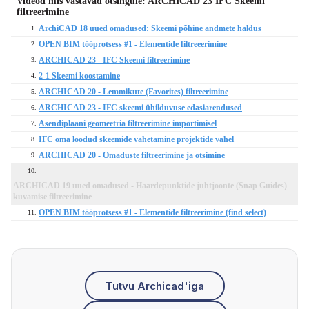
Videod mis vastavad otsingule: ARCHICAD 23 IFC Skeemi
filtreerimine
ArchiCAD 18 uued omadused: Skeemi põhine andmete haldus
1.
OPEN BIM tööprotsess #1 - Elementide filtreeerimine
2.
ARCHICAD 23 - IFC Skeemi filtreerimine
3.
2-1 Skeemi koostamine
4.
ARCHICAD 20 - Lemmikute (Favorites) filtreerimine
5.
ARCHICAD 23 - IFC skeemi ühilduvuse edasiarendused
6.
Asendiplaani geomeetria filtreerimine importimisel
7.
IFC oma loodud skeemide vahetamine projektide vahel
8.
ARCHICAD 20 - Omaduste filtreerimine ja otsimine
9.
10.
ARCHICAD 19 uued omadused - Haardepunktide juhtjoonte (Snap Guides)
kuvamise filtreerimine
OPEN BIM tööprotsess #1 - Elementide filtreerimine (find select)
11.
Tutvu Archicad'iga