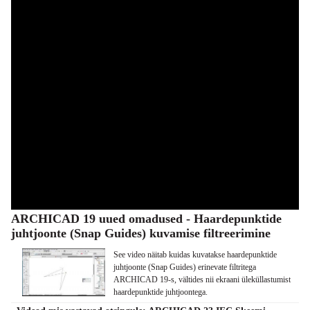
ARCHICAD 19 uued omadused - Haardepunktide
juhtjoonte (Snap Guides) kuvamise filtreerimine
See video näitab kuidas kuvatakse haardepunktide
juhtjoonte (Snap Guides) erinevate filtritega
ARCHICAD 19-s, vältides nii ekraani üleküllastumist
haardepunktide juhtjoontega.