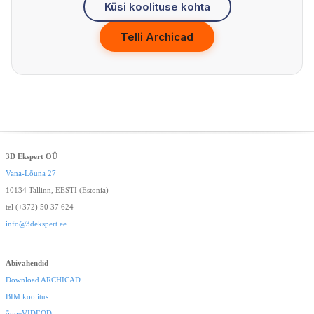
Küsi koolituse kohta
Telli Archicad
3D Ekspert OÜ
Vana-Lõuna 27
10134 Tallinn, EESTI (Estonia)
tel (+372) 50 37 624
info@3dekspert.ee
Abivahendid
Download ARCHICAD
BIM koolitus
õppeVIDEOD