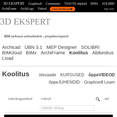
3D EKSPERT
Graphisoft
Community
TASUTA objektid
BIMx
SOLIBRI
ArchiFrame
ArchiLogs
Videod
osta Archicad ▶
logi sisse
3D E
KSPERT
BIM tarkvara
arhitektidele - projekteerijatele
Archicad
ÜBN 3.1
MEP Designer
SOLIBRI
BIMcloud
BIMx
ArchiFrame
Koolitus
Abikeskus
Lisad
Koolitus
ülevaade
KURSUSED
õppeVIDEOD
õppeJUHENDID
Graphisoft Learn
videokogumikud
videod
abi