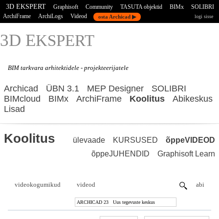
3D EKSPERT
Graphisoft
Community
TASUTA objektid
BIMx
SOLIBRI
ArchiFrame
ArchiLogs
Videod
osta Archicad ▶
logi sisse
3D E
KSPERT
BIM tarkvara
arhitektidele - projekteerijatele
Archicad
ÜBN 3.1
MEP Designer
SOLIBRI
BIMcloud
BIMx
ArchiFrame
Koolitus
Abikeskus
Lisad
Koolitus
ülevaade
KURSUSED
õppeVIDEOD
õppeJUHENDID
Graphisoft Learn
videokogumikud
videod
abi