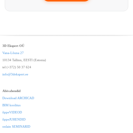
3D Ekspert OÜ
Vana-Lõuna 27
10134 Tallinn, EESTI (Estonia)
tel (+372) 50 37 624
info@3dekspert.ee
Abivahendid
Download ARCHICAD
BIM koolitus
õppeVIDEOD
õppeJUHENDID
onlain SEMINARID