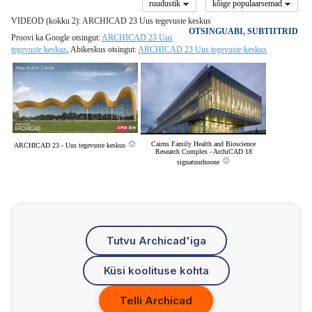
ruudustik
kõige populaarsemad
VIDEOD (kokku 2): ARCHICAD 23 Uus tegevuste keskus
OTSINGUABI, SUBTIITRID
Proovi ka Google otsingut:
ARCHICAD 23 Uus
tegevuste keskus
, Abikeskus otsingut:
ARCHICAD 23 Uus tegevuste keskus
Cairns Family Health and Bioscience
ARCHICAD 23 - Uus tegevuste keskus
Research Complex - ArchiCAD 18
signatuurhoone
Tutvu Archicad'iga
Küsi koolituse kohta
Telli Archicad