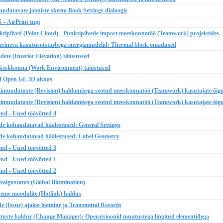
tavate jooniste skeem Book Settings dialoogis
 AirPrint tugi
ilved (Point Cloud) - Punktipilvede import meeskonnatöö (Teamwork) projektides
ineva kasutusotstarbega energiamudelid: Thermal block omadused
te (Interior Elevation) täiustused
skkonna (Work Environment) täiustused
d Open GL 3D aknas
muudatuste (Revision) haldamisega seotud meeskonnatöö (Teamwork) kasutajate õigu
muudatuste (Revision) haldamisega seotud meeskonnatöö (Teamwork) kasutajate õigu
d - Uued töövõtted 4
 kohandatavad häälestused: General Settings
e kohandatavad häälestused: Label Geometry
d - Uued töövõtted 3
d - Uued töövõtted 1
d - Uued töövõtted 2
lgustatus (Global Illumination)
eme moodulite (Hotlink) haldus
Issue) ajaloo loomine ja Transmittal Records
te haldur (Change Manager): Operatsioonid muutustega lingitud elementidega