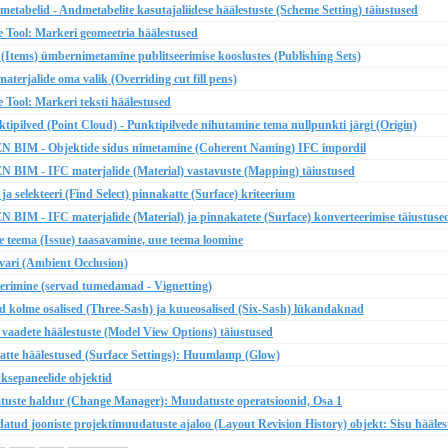
elid - Andmetabelite kasutajaliidese häälestuste (Scheme Setting) täiustused
ool: Markeri geomeetria häälestused
Items) ümbernimetamine publitseerimise kooslustes (Publishing Sets)
rjalide oma valik (Overriding cut fill pens)
ool: Markeri teksti häälestused
lved (Point Cloud) - Punktipilvede nihutamine tema nullpunkti järgi (Origin)
BIM - Objektide sidus nimetamine (Coherent Naming) IFC impordil
IM - IFC materjalide (Material) vastavuste (Mapping) täiustused
elekteeri (Find Select) pinnakatte (Surface) kriteerium
M - IFC materjalide (Material) ja pinnakatete (Surface) konverteerimise täiustuse
teema (Issue) taasavamine, uue teema loomine
ari (Ambient Occlusion)
rimine (servad tumedamad - Vignetting)
lme osalised (Three‐Sash) ja kuueosalised (Six‐Sash) lükandaknad
aadete häälestuste (Model View Options) täiustused
te häälestused (Surface Settings): Huumlamp (Glow)
sepaneelide objektid
ste haldur (Change Manager): Muudatuste operatsioonid, Osa 1
d jooniste projektimuudatuste ajaloo (Layout Revision History) objekt: Sisu hääles