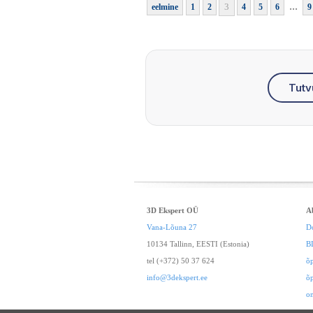
...
3
eelmine
1
2
4
5
6
9
Tutv
3D Ekspert OÜ
A
Vana-Lõuna 27
D
10134 Tallinn, EESTI (Estonia)
B
tel (+372) 50 37 624
õ
info@3dekspert.ee
õ
o