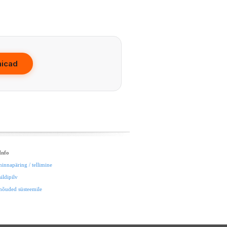
hicad
Info
hinnapäring / tellimine
sildipilv
nõuded süsteemile