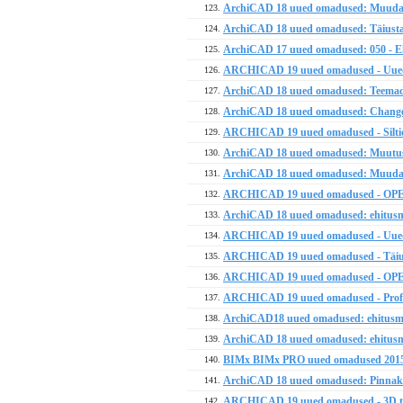
ArchiCAD 18 uued omadused: Muudatu
123.
ArchiCAD 18 uued omadused: Täiustat
124.
ArchiCAD 17 uued omadused: 050 - Eh
125.
ARCHICAD 19 uued omadused - Uued 
126.
ArchiCAD 18 uued omadused: Teemade (
127.
ArchiCAD 18 uued omadused: Change To
128.
ARCHICAD 19 uued omadused - Siltid
129.
ArchiCAD 18 uued omadused: Muutuste
130.
ArchiCAD 18 uued omadused: Muudatu
131.
ARCHICAD 19 uued omadused - OPEN B
132.
ArchiCAD 18 uued omadused: ehitusmate
133.
ARCHICAD 19 uued omadused - Uued h
134.
ARCHICAD 19 uued omadused - Täiusta
135.
ARCHICAD 19 uued omadused - OPEN B
136.
ARCHICAD 19 uued omadused - Profiili
137.
ArchiCAD18 uued omadused: ehitusmate
138.
ArchiCAD 18 uued omadused: ehitusmat
139.
BIMx BIMx PRO uued omadused 2015 – 
140.
ArchiCAD 18 uued omadused: Pinnakatt
141.
ARCHICAD 19 uued omadused - 3D tööa
142.