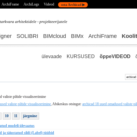
ArchiFrame
ArchiLogs
Videod
osta Archicad ▶
tarkvara
arhitektidele - projekteerijatele
gner
SOLIBRI
BIMcloud
BIMx
ArchiFrame
Kooli
ülevaade
KURSUSED
õppeVIDEOD
liste piltide visualiseerimine
sed valiste piltide visualiseerimine
, Abikeskus otsingut:
archicad 18 uued omadused valiste pil
10
11
järgmine
tud mudeli ülevaatus
 täiustatud sildi (Label) tüübid