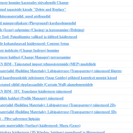
ste loomine kasutades töövahendit Change
ud tagasiside käsule "Delete and Replace"
itusmaterjalid: uued atribuudid
mänguväljakute (Playground) korduselemendid
Issue) sulgemine (Closing) ja kutsutamine (Deleting)
ol: Paigaldamise valikud ja üldised häälestused
e kohandatavad häälestused: Content Setup
 indeksite (Change Indexes) loomine
ste halduri (Change Manager) tutvustamine
IM - Täiustatud import tehnosüsteemide (MEP) mudelitele
rjalid (Building Materials): Läbipaistvuse (Transparency) täiustused lõigetes
aardepunktide juhtjoonte (Snap Guides) põhised konteksti menüü käsud
tud sildid rippfassaadide (Curtain Wall) alamelementidele
IM - IFC Translator häälestuste täiustused
de halduri (Profile Manager) täiustused
rjalid (Building Materials): Läbipaistvuse (Transparency) täiustused 2Ds
erjalid (Building Materials): Läbipaistvuse (Transparency) täiustused 3Ds
Pilve salvestuse ligipääs
e materjalide (Surface) häälestused: Muru (Grass)
kna häälestuste (3D Window Settings) uuendused ja lihtsustused