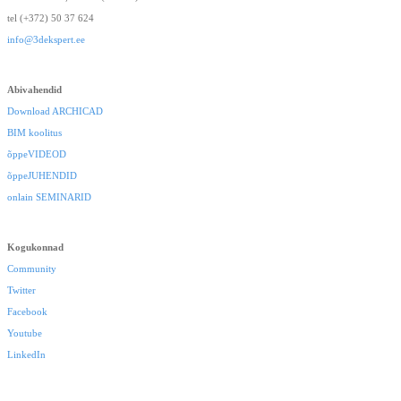
tel (+372) 50 37 624
info@3dekspert.ee
Abivahendid
Download ARCHICAD
BIM koolitus
õppeVIDEOD
õppeJUHENDID
onlain SEMINARID
Kogukonnad
Community
Twitter
Facebook
Youtube
LinkedIn