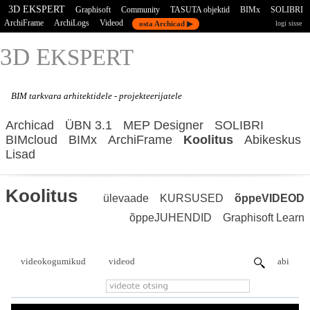
3D EKSPERT
Graphisoft
Community
TASUTA objektid
BIMx
SOLIBRI
ArchiFrame
ArchiLogs
Videod
osta Archicad ▶
logi sisse
3D E
KSPERT
BIM tarkvara
arhitektidele - projekteerijatele
Archicad
ÜBN 3.1
MEP Designer
SOLIBRI
BIMcloud
BIMx
ArchiFrame
Koolitus
Abikeskus
Lisad
Koolitus
ülevaade
KURSUSED
õppeVIDEOD
õppeJUHENDID
Graphisoft Learn
videokogumikud
videod
abi