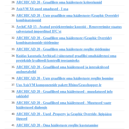
ARCHICAD 20 - Graafiliste oma häälestuste kriteeriumid
28.
AxisVM X6 uued omadused - I osa
29.
ARCHICAD 20 - Uute graafiliste oma häälestuste (Graphic Override)
30.
kombinatsioonid
ArchiCAD 15 - Avatud projekteerimise koostöö - Renoveerimise staatus
31.
salvestatud-imporditud IFC'st
ARCHICAD 20 - Graafiliste oma häälestuste (Graphic Override)
32.
kombinatsioonide töötlemine
ARCHICAD 20 - Graafiliste oma häälestuste reeglite töötlemine
33.
Kuidas kasutada Archicad-i täiustatud graafilisi omahäälestusi oma
34.
projektide kvaliteedi kontrolli teostamiseks
ARCHICAD 20 - Graafilised oma häälestused ja interaktiivsed
35.
andmetabelid
ARCHICAD 20 - Uute graafiliste oma häälestuste reeglite loomine
36.
Uus AxisVM komponentide pakett Rhino/Grasshopper-le
37.
ARCHICAD 20 - Graafilised oma häälestused - muudatused info
38.
sakkidel
ARCHICAD 20 - Graafilised oma häälestused - Muutused vaate
39.
häälestused dialoogis
ARCHICAD 20 - Uued -Property ja Graphic Override- ligipääsu
40.
õigused
ARCHICAD 20 - Oma häälestuste reeglite kustutamine
41.