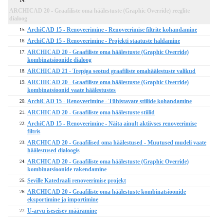
14.
ARCHICAD 20 - Graafiliste oma häälestuste (Graphic Override) reeglite
dialoog
ArchiCAD 15 - Renoveerimine - Renoveerimise filtrite kohandamine
15.
ArchiCAD 15 - Renoveerimine - Projekti staatuste haldamine
16.
ARCHICAD 20 - Graafiliste oma häälestuste (Graphic Override)
17.
kombinatsioonide dialoog
ARCHICAD 21 - Trepiga seotud graafiliste omahäälestuste valikud
18.
ARCHICAD 20 - Graafiliste oma häälestuste (Graphic Override)
19.
kombinatsioonid vaate häälestustes
ArchiCAD 15 - Renoveerimine - Tühistavate stiilide kohandamine
20.
ARCHICAD 20 - Graafiliste oma häälestuste stiilid
21.
ArchiCAD 15 - Renoveerimine - Näita ainult aktiivses renoveerimise
22.
filtris
ARCHICAD 20 - Graafilised oma häälestused - Muutused mudeli vaate
23.
häälestused dialoogis
ARCHICAD 20 - Graafiliste oma häälestuste (Graphic Override)
24.
kombinatsioonide rakendamine
Seville Katedraali renoveerimise projekt
25.
ARCHICAD 20 - Graafiliste oma häälestuste kombinatsioonide
26.
eksportimine ja importimine
U-arvu iseseisev määramine
27.