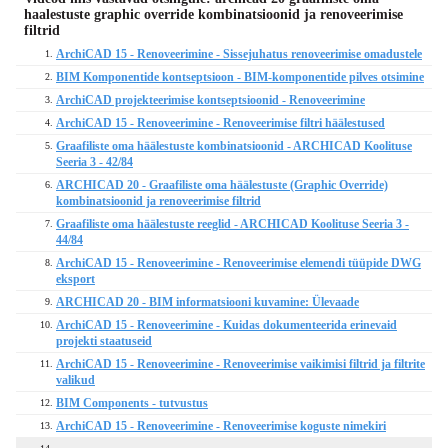
haalestuste graphic override kombinatsioonid ja renoveerimise
filtrid
ArchiCAD 15 - Renoveerimine - Sissejuhatus renoveerimise omadustele
1.
BIM Komponentide kontseptsioon - BIM-komponentide pilves otsimine
2.
ArchiCAD projekteerimise kontseptsioonid - Renoveerimine
3.
ArchiCAD 15 - Renoveerimine - Renoveerimise filtri häälestused
4.
Graafiliste oma häälestuste kombinatsioonid - ARCHICAD Koolituse
5.
Seeria 3 - 42/84
ARCHICAD 20 - Graafiliste oma häälestuste (Graphic Override)
6.
kombinatsioonid ja renoveerimise filtrid
Graafiliste oma häälestuste reeglid - ARCHICAD Koolituse Seeria 3 -
7.
44/84
ArchiCAD 15 - Renoveerimine - Renoveerimise elemendi tüüpide DWG
8.
eksport
ARCHICAD 20 - BIM informatsiooni kuvamine: Ülevaade
9.
ArchiCAD 15 - Renoveerimine - Kuidas dokumenteerida erinevaid
10.
projekti staatuseid
ArchiCAD 15 - Renoveerimine - Renoveerimise vaikimisi filtrid ja filtrite
11.
valikud
BIM Components - tutvustus
12.
ArchiCAD 15 - Renoveerimine - Renoveerimise koguste nimekiri
13.