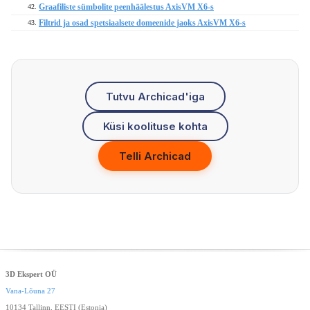
Graafiliste sümbolite peenhäälestus AxisVM X6-s
42.
Filtrid ja osad spetsiaalsete domeenide jaoks AxisVM X6-s
43.
Tutvu Archicad'iga
Küsi koolituse kohta
Telli Archicad
3D Ekspert OÜ
Vana-Lõuna 27
10134 Tallinn, EESTI (Estonia)