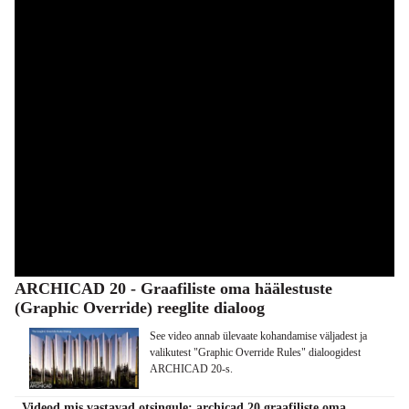
ARCHICAD 20 - Graafiliste oma häälestuste
(Graphic Override) reeglite dialoog
See video annab ülevaate kohandamise väljadest ja
valikutest "Graphic Override Rules" dialoogidest
ARCHICAD 20-s.
Videod mis vastavad otsingule: archicad 20 graafiliste oma