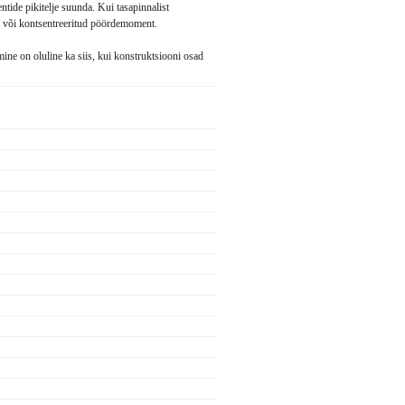
tide pikitelje suunda.
Kui tasapinnalist
i või kontsentreeritud pöördemoment.
ne on oluline ka siis, kui konstruktsiooni osad