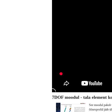
7DOF moodul - tala element k
See moodul pakub v
õõnesprofiil jääb ü