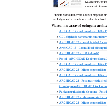
Kõverdumine toimub 
moonutust piirataks
Piiratud väändumine võib oluliselt mõjutada pin
on külgsuunalise väändumise suhtes tundlikud.
Videod mis vastavad otsingule: archic
ArchiCAD 17 uued omadused: 080 - PBC
1.
GDL objektide salvestamine muudetava
2.
ARCHICAD 23 - Postid ja talad üleva
3.
ArchiCAD 18 - Loomulikud piirangud
4.
ARCHICAD 23 - BIM koheselt!
5.
Postid - ARCHICAD Koolituse Seeria 3
6.
ArchiCAD 17 uued omadused: 074 - PB
7.
ARCHICAD 23 - Mitme segmendiliste p
8.
ArchiCAD 17 uued omadused: 004 - Sõr
9.
ARCHICAD 23 - Posti uus töötluskes
10.
Grasshopper-ARCHICAD Live Connecti
11.
Puitkonstruktsioonide loomine - Posti
12.
ARCHICAD 23 - Edasiarendatud 2D esit
13.
ARCHICAD 23 - Mitme segmendiliste t
14.