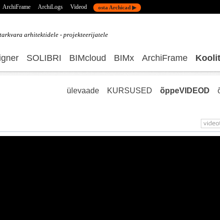
ArchiFrame
ArchiLogs
Videod
osta Archicad ▶
tarkvara
arhitektidele - projekteerijatele
gner
SOLIBRI
BIMcloud
BIMx
ArchiFrame
Kooli
ülevaade
KURSUSED
õppeVIDEOD