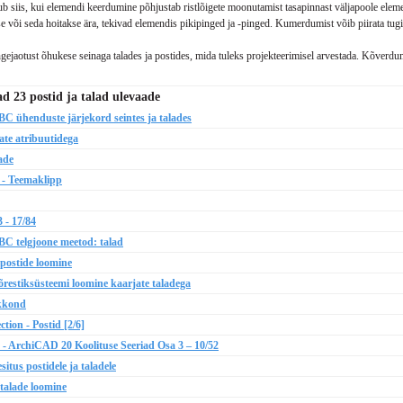
siis, kui elemendi keerdumine põhjustab ristlõigete moonutamist tasapinnast väljapoole elemen
e või seda hoitakse ära, tekivad elemendis pikipinged ja -pinged.
Kumerdumist võib piirata tug
gejaotust õhukese seinaga talades ja postides, mida tuleks projekteerimisel arvestada.
Kõverdumi
ad 23 postid ja talad ulevaade
 ühenduste järjekord seintes ja talades
te atribuutidega
ade
 - Teemaklipp
 - 17/84
C telgjoone meetod: talad
ostide loomine
estiksüsteemi loomine kaarjate taladega
kkond
on - Postid [2/6]
d - ArchiCAD 20 Koolituse Seeriad Osa 3 – 10/52
us postidele ja taladele
alade loomine