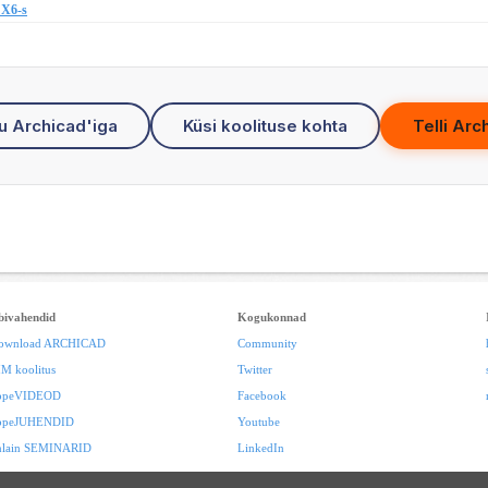
 X6-s
u Archicad'iga
Küsi koolituse kohta
Telli Arc
bivahendid
Kogukonnad
ownload ARCHICAD
Community
IM koolitus
Twitter
ppeVIDEOD
Facebook
ppeJUHENDID
Youtube
nlain SEMINARID
LinkedIn