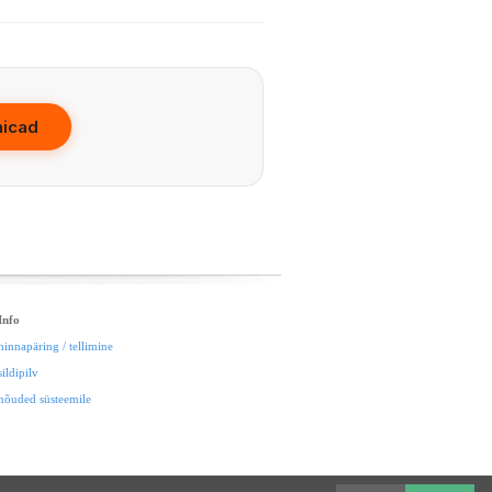
hicad
Info
hinnapäring / tellimine
sildipilv
nõuded süsteemile