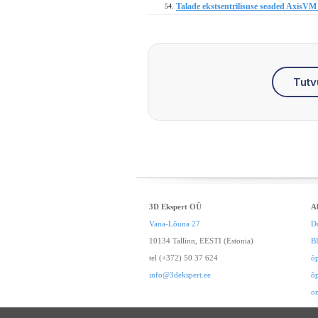
Talade ekstsentrilisuse seaded AxisVM
54.
Tutv
3D Ekspert OÜ
A
Vana-Lõuna 27
D
10134 Tallinn, EESTI (Estonia)
B
tel (+372) 50 37 624
õ
info@3dekspert.ee
õ
o