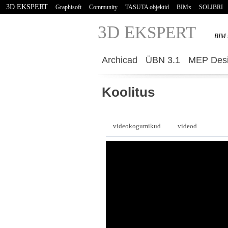
3D EKSPERT
Graphisoft
Community
TASUTA objektid
BIMx
SOLIBRI
3D E
KSPERT
BIM 
Archicad
ÜBN 3.1
MEP Desi
Koolitus
videokogumikud
videod