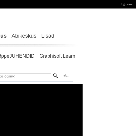
logi sisse
tus
Abikeskus
Lisad
õppeJUHENDID
Graphisoft Learn
abi