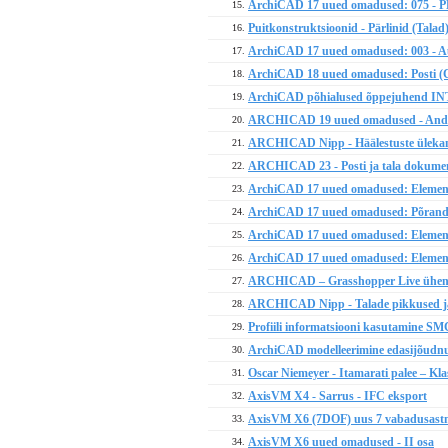
ArchiCAD 17 uued omadused: 075 - PB
15.
Puitkonstruktsioonid - Pärlinid (Talad
16.
ArchiCAD 17 uued omadused: 003 - Au
17.
ArchiCAD 18 uued omadused: Posti (
18.
ArchiCAD põhialused õppejuhend IN
19.
ARCHICAD 19 uued omadused - Andmetab
20.
ARCHICAD Nipp - Häälestuste ülekandm
21.
ARCHICAD 23 - Posti ja tala dokumen
22.
ArchiCAD 17 uued omadused: Elementide
23.
ArchiCAD 17 uued omadused: Põranda
24.
ArchiCAD 17 uued omadused: Elemendi
25.
ArchiCAD 17 uued omadused: Elemendi l
26.
ARCHICAD – Grasshopper Live ühendus
27.
ARCHICAD Nipp - Talade pikkused ja
28.
Profiili informatsiooni kasutamine SMC
29.
ArchiCAD modelleerimine edasijõudnu
30.
Oscar Niemeyer - Itamarati palee – K
31.
AxisVM X4 - Sarrus - IFC eksport
32.
AxisVM X6 (7DOF) uus 7 vabadusastm
33.
AxisVM X6 uued omadused - II osa
34.