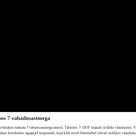
oos 7 vabadusastmega
õimalust määrata 7 vabadusastmega talasid.
Täiendav, 7. DOF kujutab ristlõike väändumist.
V
htlase keerdumise tagajärjel tasapinnale, kuid kõik teised lõiketüübid võivad ristlõikes väänduda