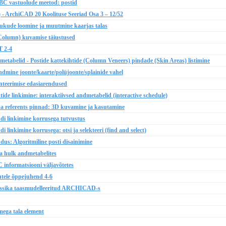
C vastuolude meetod: postid
) - ArchiCAD 20 Koolituse Seeriad Osa 3 – 12/52
kude loomine ja muutmine kaarjas talas
Column) kuvamise täiustused
T 2-4
elid - Postide kattekihtide (Column Veneers) pindade (Skin Areas) listimine
ine joonte/kaarte/polüjoonte/splainide vahel
teerimise edasiarendused
 linkimine: interaktiivsed andmetabelid (interactive schedule)
 referents pinnad: 3D kuvamine ja kasutamine
 linkimine korrusega tutvustus
inkimine korrusega: otsi ja selekteeri (find and select)
: Algoritmiline posti disainimine
 hulk andmetabelites
 informatsiooni väljavõtetes
tele õppejuhend 4-6
lassika taasmudelleeritud ARCHICAD-s
ega tala element