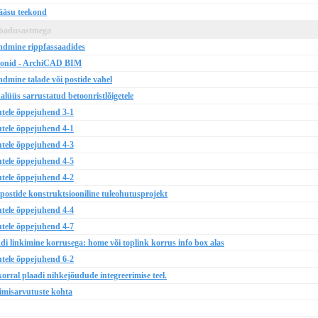
pääsu teekond
abadusastmega
dmine rippfassaadides
ioonid - ArchiCAD BIM
mine talade või postide vahel
lüüs sarrustatud betoonristlõigetele
tele õppejuhend 3-1
tele õppejuhend 4-1
tele õppejuhend 4-3
tele õppejuhend 4-5
tele õppejuhend 4-2
ostide konstruktsiooniline tuleohutusprojekt
tele õppejuhend 4-4
tele õppejuhend 4-7
linkimine korrusega: home või toplink korrus info box alas
tele õppejuhend 6-2
rral plaadi nihkejõudude integreerimise teel.
imisarvutuste kohta