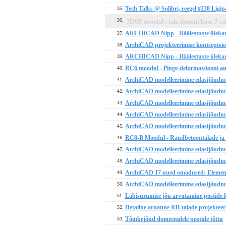
Tech Talks @ Solibri, reegel #238 Ligi
35.
36.
7DOF moodul - tala element koos 7 v
ARCHICAD Nipp - Häälestuste ülekan
37.
ArchiCAD projekteerimise kontsepts
38.
ARCHICAD Nipp - Häälestuste ülekand
39.
RC6 moodul - Pinge-deformatsiooni ana
40.
ArchiCAD modelleerimine edasijõudnu
41.
ArchiCAD modelleerimine edasijõudnu
42.
ArchiCAD modelleerimine edasijõudnu
43.
ArchiCAD modelleerimine edasijõudnu
44.
ArchiCAD modelleerimine edasijõudnu
45.
RC8-B Moodul - Raudbetoontalade ja p
46.
ArchiCAD modelleerimine edasijõudnu
47.
ArchiCAD modelleerimine edasijõudnu
48.
ArchiCAD 17 uued omadused: Elemendi 
49.
ArchiCAD modelleerimine edasijõudnu
50.
Läbisurumise jõu arvutamine postide ko
51.
Detailne aruanne RB-talade projekteer
52.
Tõmbejõud domeenidele postide tõttu
53.