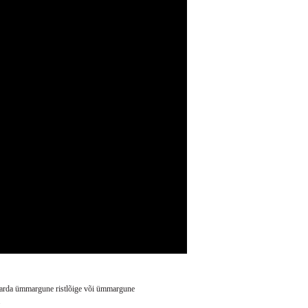
arda ümmargune ristlõige või ümmargune
.